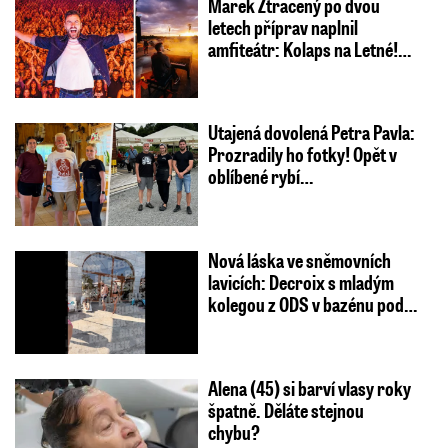
Marek Ztracený po dvou
letech příprav naplnil
amfiteátr: Kolaps na Letné!…
Utajená dovolená Petra Pavla:
Prozradily ho fotky! Opět v
oblíbené rybí…
Nová láska ve sněmovních
lavicích: Decroix s mladým
kolegou z ODS v bazénu pod…
Alena (45) si barví vlasy roky
špatně. Děláte stejnou
chybu?