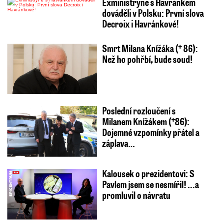
Exministryně s Havránkem
dováděli v Polsku: První slova
Decroix i Havránkové!
Smrt Milana Knížáka († 86):
Než ho pohřbí, bude soud!
Poslední rozloučení s
Milanem Knížákem (†86):
Dojemné vzpomínky přátel a
záplava…
Kalousek o prezidentovi: S
Pavlem jsem se nesmířil! ...a
promluvil o návratu