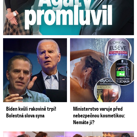
prohřešek.“ Například v dobrovolnických
záložáckých jednotkách BARS mohou úředníci
získat status účastníka speciální vojenské
operace, ačkoli na frontě ani nebyli.
Video se připravuje ...
Putin před Silvestrem vyznamenal vojáky z
ukrajinské invaze.
Zdroj: Kreml
Biden kvůli rakovině trpí!
Ministerstvo varuje před
Bolestná slova syna
nebezpečnou kosmetikou:
Nemáte ji?