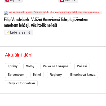
Filip Vondrášek: V Jižní Americe si lidé plují životem
mnohem lehčeji, věci tolik neřeší
Lidé a země
Aktuální dění
Zprávy
Volby
Válka na Ukrajině
Počasí
Epicentrum
Krimi
Regiony
Bitcoinová kauza
Ceny v Chorvatsku