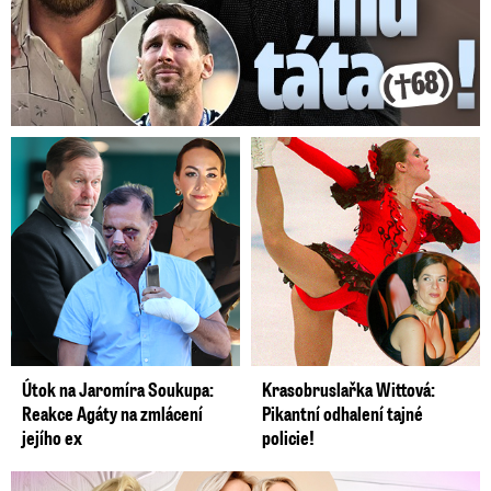
Útok na Jaromíra Soukupa:
Krasobruslařka Wittová:
Reakce Agáty na zmlácení
Pikantní odhalení tajné
jejího ex
policie!