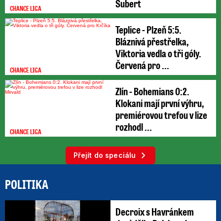
Šubert
CHANCE LIGA
Teplice - Plzeň 5:5.
Bláznivá přestřelka,
Viktoria vedla o tři góly.
Červená pro ...
CHANCE LIGA
Zlín - Bohemians 0:2.
Klokani mají první výhru,
premiérovou trefou v lize
rozhodl ...
CHANCE LIGA
Přejít do speciálu
POLITIKA
Decroix s Havránkem