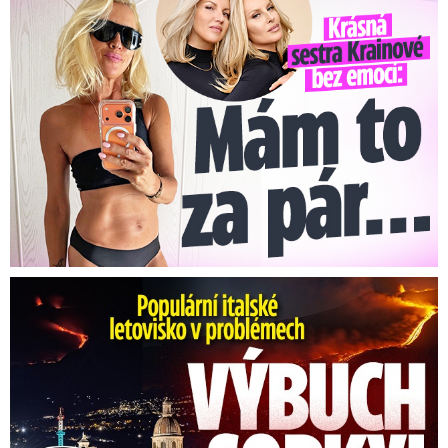
Krásná sestra Krainové bez emocí: Mám to za pár…
Erupce sicilské sopky Etny: Ruší desítky letů