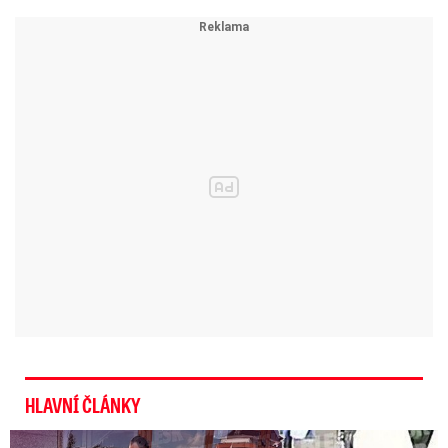
prezident nabídl post gubernátora Tambovské
oblasti
Na opačném konci fenoménu jsou desítky, ba
spíš stovky tisíc vysloužilců z Ukrajiny, kteří po
přežití služby a návratu do Ruska nedokázali
najít práci, jakkoli jim stát sliboval zářnou
kariéru.
„Skutečné vedoucí pozice připadají
‚těm správným lidem‘,“
konstatoval před
rokem jeden takový veterán, který adresoval
stížnost přímo Putinovi.
Rus odsouzený za bestiální
HLAVNÍ ČLÁNKY
vraždu seniorky byl propuštěn
z vězení do války. Už ...