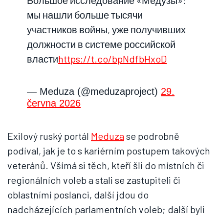
Большое исследование «Медузы»:
мы нашли больше тысячи
участников войны, уже получивших
должности в системе российской
власти
https://t.co/bpNdfbHxoD
— Meduza (@meduzaproject)
29.
června 2026
Exilový ruský portál
Meduza
se podrobně
podíval, jak je to s kariérním postupem takových
veteránů. Všímá si těch, kteří šli do místních či
regionálních voleb a stali se zastupiteli či
oblastními poslanci, další jdou do
nadcházejících parlamentních voleb; další byli