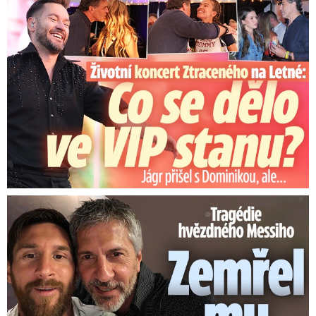
Koncert Ztraceného na Letné: Jágr přišel s Dominikou, ale...
Tragédie hvězdného Messiho: Zemřel mu táta (†68)!