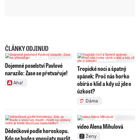
ČLÁNKY ODJINUD
Dojemné poselství Pavlové
Tropické noci a špatný
narazilo: Zase se přetvařuje!
spánek: Proč nás horko
obírá o klid a kdy už jde o
Aha!
úzkost?
Dáma
video Alena Mihulová
Dědečkové podle horoskopu.
Ženy
Kdo se bude s vnoučaty mazlit,