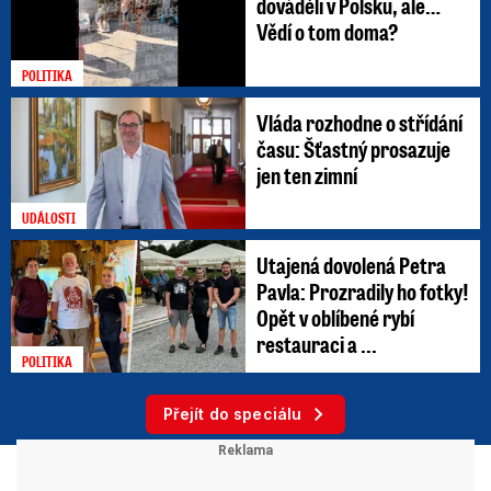
dováděli v Polsku, ale…
Vědí o tom doma?
POLITIKA
Vláda rozhodne o střídání
času: Šťastný prosazuje
jen ten zimní
UDÁLOSTI
Utajená dovolená Petra
Pavla: Prozradily ho fotky!
Opět v oblíbené rybí
restauraci a ...
POLITIKA
Přejít do speciálu