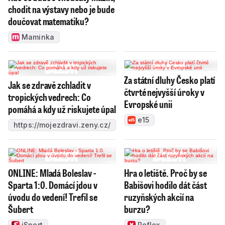
chodit na výstavy nebo je bude
doučovat matematiku?
Maminka
Za státní dluhy Česko platí
Jak se zdravě zchladit v
čtvrté nejvyšší úroky v
tropických vedrech: Co
Evropské unii
pomáhá a kdy už riskujete úpal
e15
https://mojezdravi.zeny.cz/
ONLINE: Mladá Boleslav -
Hra o letiště. Proč by se
Sparta 1:0. Domácí jdou v
Babišovi hodilo dát část
úvodu do vedení! Trefil se
ruzyňských akcií na
Šubert
burzu?
iSport
Reflex