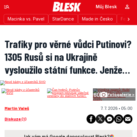
Můj Blesk
Macinka vs. Pavel
StarDance
Made in Česko
Festiva
Trafiky pro věrné vůdci Putinovi?
1305 Rusů si na Ukrajině
vysloužilo státní funkce. Jenže…
60
Fotogalerie >
Martin Valeš
7. 7. 2026 • 05:00
Diskuze (1)
Jak vám má Google doporučovat Blesk?