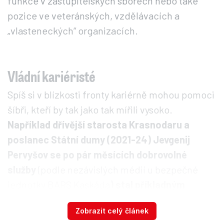
funkce v zastupitelských sborech nebo také
pozice ve veteránských, vzdělávacích a
„vlasteneckých“ organizacích.
Vládní kariéristé
Spíš si v blízkosti fronty kariérně mohou pomoci
šíbři, kteří by tak jako tak mířili vysoko.
Například dřívější starosta Krasnodaru a
poslanec Státní dumy (2021-24) Jevgenij
Pervyšov se po pár měsících dobrovolné
služby
(podle nezávislých médií u bezpečné
jednotky BARS Kaskáda
) stal příkladným
absolventem výše zmíněného programu Čas
Zobrazit celý článek
hrdinů.
V listopadu 2024 mu v tomto rámci