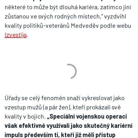
některé to může být dlouhá kariéra, zatímco jiní
zůstanou ve svých rodných místech,“ vyzdvihl
kvality politiků-veteránů Medveděv podle webu
Izvestija
.
Úřady se celý fenomén snaží vykreslovat jako
vzestup mužů (a pár žen), kteří prokázali své
kvality v bojích.
„Speciální vojenskou operaci
však efektivně využívali jako skutečný kariérní
impuls především ti, kteří již měli přístup