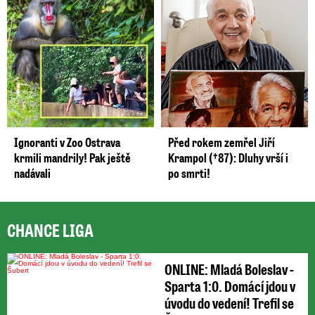
Ignoranti v Zoo Ostrava
Před rokem zemřel Jiří
krmili mandrily! Pak ještě
Krampol (†87): Dluhy vrší i
nadávali
po smrti!
CHANCE LIGA
ONLINE: Mladá Boleslav -
Sparta 1:0. Domácí jdou v
úvodu do vedení! Trefil se