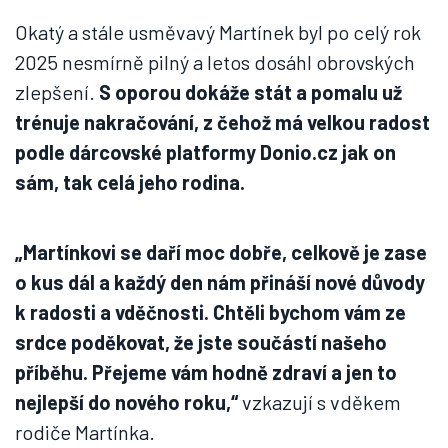
Okatý a stále usměvavý Martínek byl po celý rok
2025 nesmírně pilný a letos dosáhl obrovských
zlepšení.
S oporou dokáže stát a pomalu už
trénuje nakračování, z čehož má velkou radost
podle dárcovské platformy Donio.cz jak on
sám, tak celá jeho rodina.
„Martínkovi se daří moc dobře, celkově je zase
o kus dál a každý den nám přináší nové důvody
k radosti a vděčnosti. Chtěli bychom vám ze
srdce poděkovat, že jste součástí našeho
příběhu. Přejeme vám hodně zdraví a jen to
nejlepší do nového roku,“
vzkazují s vděkem
rodiče Martínka.