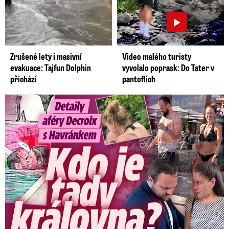
Zrušené lety i masivní
Video malého turisty
evakuace: Tajfun Dolphin
vyvolalo poprask: Do Tater v
přichází
pantoflích
Detaily aféry Decroix s Havránkem: Kdo je tady královna?