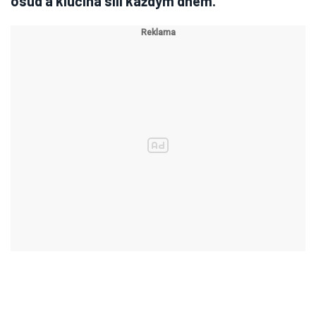
osud a klučina sílí každým dnem.