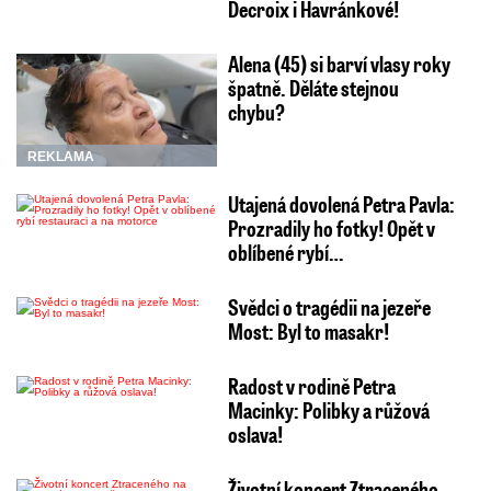
Decroix i Havránkové!
Alena (45) si barví vlasy roky
špatně. Děláte stejnou
chybu?
REKLAMA
Utajená dovolená Petra Pavla:
Prozradily ho fotky! Opět v
oblíbené rybí…
Svědci o tragédii na jezeře
Most: Byl to masakr!
Radost v rodině Petra
Macinky: Polibky a růžová
oslava!
Životní koncert Ztraceného