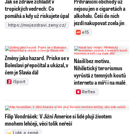
Jak se zdravě zchladit v
Příhraniční obchody už
tropických vedrech: Co
nejsou jen o cigaretách a
pomáhá a kdy už riskujete úpal
alkoholu. Češi do nich
jezdí nakupovat zcela jiné
https://mojezdravi.zeny.cz/
zboží
e15
Změny jako hazard. Priske se v
Násilí bez motivu.
Boleslavi přepočítal a ukázal, v
Nihilistický terorismus
čem je Slavia dál
vyrůstá z temných koutů
internetu a míří i na malé
iSport
děti
Reflex
Filip Vondrášek: V Jižní Americe si lidé plují životem
mnohem lehčeji, věci tolik neřeší
Lidé a země