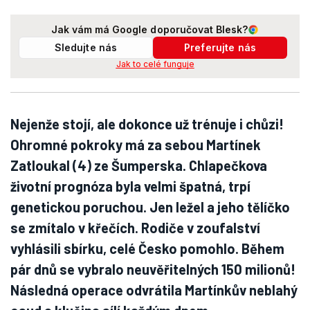
Jak vám má Google doporučovat Blesk?
Sledujte nás
Preferujte nás
Jak to celé funguje
Nejenže stojí, ale dokonce už trénuje i chůzi!
Ohromné pokroky má za sebou Martínek
Zatloukal (4) ze Šumperska. Chlapečkova
životní prognóza byla velmi špatná, trpí
genetickou poruchou. Jen ležel a jeho tělíčko
se zmítalo v křečích. Rodiče v zoufalství
vyhlásili sbírku, celé Česko pomohlo. Během
pár dnů se vybralo neuvěřitelných 150 milionů!
Následná operace odvrátila Martínkův neblahý