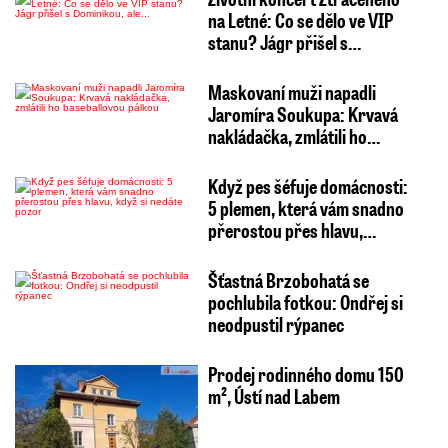
na Letné: Co se dělo ve VIP
stanu? Jágr přišel s…
Maskovaní muži napadli
Jaromíra Soukupa: Krvavá
nakládačka, zmlátili ho…
Když pes šéfuje domácnosti:
5 plemen, která vám snadno
přerostou přes hlavu,…
Šťastná Brzobohatá se
pochlubila fotkou: Ondřej si
neodpustil rýpanec
Prodej rodinného domu 150
m², Ústí nad Labem