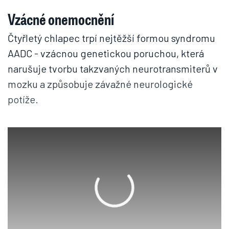
Vzácné onemocnění
Čtyřletý chlapec trpí nejtěžší formou syndromu
AADC - vzácnou genetickou poruchou, která
narušuje tvorbu takzvaných neurotransmiterů v
mozku a způsobuje závažné neurologické
potíže.