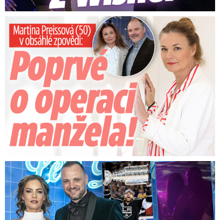
Preissová (50) v obsáhlé zpovědi: Poprvé o operaci manžela
Na Gáboríka se sypou obvinění z nevěry: Reakce manželky!