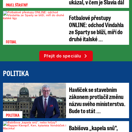
ukázal, v čem je Slavia dál
PAVEL ŠŤASTNÝ
Fotbalové přestupy
ONLINE: odchod Vindahla
ze Sparty se blíží, míří do
druhé italské ...
FOTBAL
Přejít do speciálu
POLITIKA
Havlíček se stavebním
zákonem protlačil změnu
názvu svého ministerstva.
Bude to stát ...
POLITIKA
Babišova „kapela snů“,