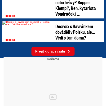
nebo hrůzy? Rapper
Klempíř, Ken, kytarista
Vondráček i ...
POLITIKA
Decroix s Havránkem
dováděli v Polsku, ale…
Vědí o tom doma?
POLITIKA
Přejít do speciálu