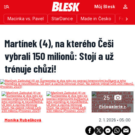
Můj Blesk
Macinka vs. Pavel
StarDance
Made in Česko
Festiva
Martínek (4), na kterého Češi
vybrali 150 milionů: Stojí a už
trénuje chůzi!
25
Fotogalerie >
Monika Rubešková
2. 1. 2026 • 05:00