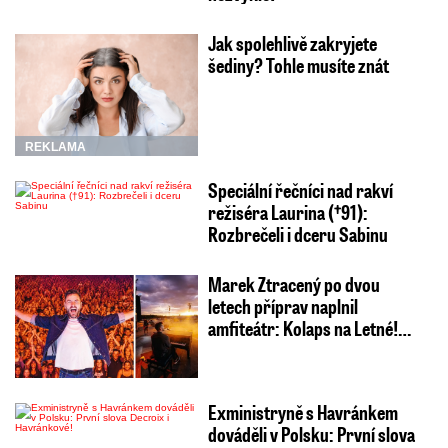
Jak spolehlivě zakryjete
šediny? Tohle musíte znát
REKLAMA
Speciální řečníci nad rakví
režiséra Laurina (†91):
Rozbrečeli i dceru Sabinu
Marek Ztracený po dvou
letech příprav naplnil
amfiteátr: Kolaps na Letné!…
Exministryně s Havránkem
dováděli v Polsku: První slova