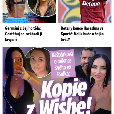
Germáni z Jejího těla:
Detaily konce Haraslína ve
Odstěhuj se, vzkázali jí
Spartě: Kolik bude u šejka
krajané
brát?
Kašpárková o milence svého ex Radka: Kopie z Wishe!