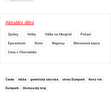
Aktuální dění
Zprávy
Volby
Válka na Ukrajině
Počasí
Epicentrum
Krimi
Regiony
Bitcoinová kauza
Ceny v Chorvatsku
Česko
léčba
genetická choroba
okres Šumperk
Nový rok
Šumperk
Olomoucký kraj