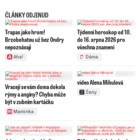
ČLÁNKY ODJINUD
Trapas jako hrom!
Týdenní horoskop od 10.
Brzobohatou už bez Ondry
do 16. srpna 2026 pro
nepoznávají
všechna znamení
Aha!
Dáma
video Alena Mihulová
Vracejí se vám doma dokola
Ženy
rýmy a angíny? Chyba může
být v zubním kartáčku
Maminka