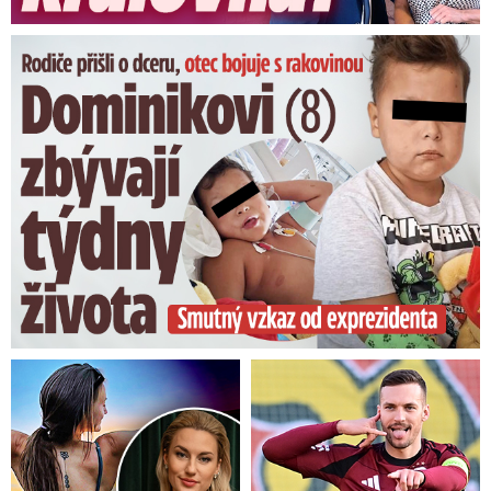
Dominikovi (8) zbývají týdny života: Vzkaz od exprezidenta