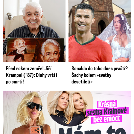
Před rokem zemřel Jiří
Ronaldo do toho dnes praští?
Krampol (†87): Dluhy vrší i
Šachy kolem »svatby
po smrti!
desetiletí«
Krásná sestra Krainové bez emocí: Mám to za pár…