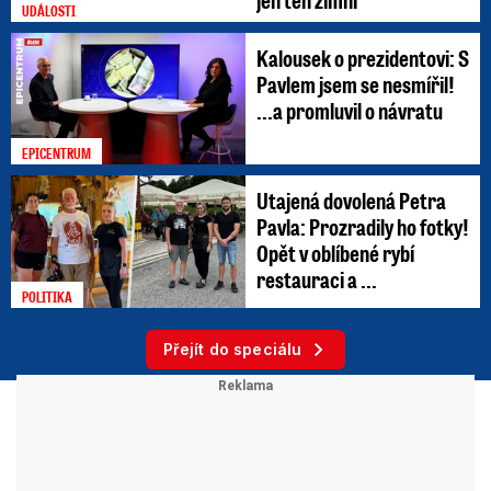
UDÁLOSTI
Kalousek o prezidentovi: S
Pavlem jsem se nesmířil!
...a promluvil o návratu
EPICENTRUM
Utajená dovolená Petra
Pavla: Prozradily ho fotky!
Opět v oblíbené rybí
restauraci a ...
POLITIKA
Přejít do speciálu