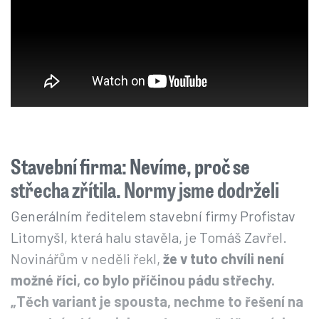
kteří si zachránili život útěkem do mrazivého
večera.
„Myslel jsem si, že je to špatnej vtip, ty v*le!“
říká jeden z hlasů na záznamu.
Další už reaguje
odlehčeněji:
„Já tam mám mobil, k*rva!“