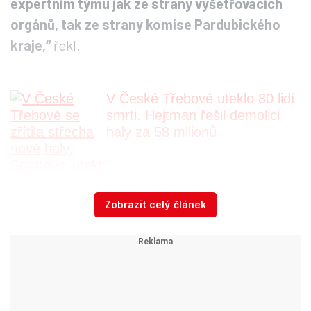
Stavební firma: Nevíme, proč se
střecha zřítila. Normy jsme dodrželi
Generálním ředitelem stavební firmy Profistav
Litomyšl, která halu stavěla, je Tomáš Zavřel.
Zobrazit celý článek
Novinářům v neděli řekl,
že v tuto chvíli není
možné říci, co bylo příčinou pádu střechy.
„Těch variant je spousta, nechme to řešení na
expertním týmu jak ze strany vyšetřovacích
orgánů, tak ze strany komise Pardubického