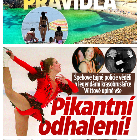
Tajná policie špehovala krasobruslařku Wittovou: Pikantní ...