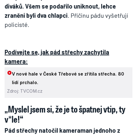
Honza (16) byl v hale při pádu střechy: Zachránil nás
výskok oknem.
Zdroj: Blesk - Karel Janeček a TVCOM.cz
Střecha sportovní haly, která byla zkolaudována
teprve 2. ledna, se zřítila přímo během turnaje
šestnáctiletých florbalistů.
Uvnitř haly bylo 80
lidí, přímo na ploše asi 40, včetně hráčů a
diváků. Všem se podařilo uniknout, lehce
zraněni byli dva chlapci
. Příčinu pádu vyšetřují
policisté.
Podívejte se, jak pád střechy zachytila
kamera: