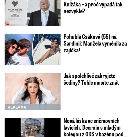
Knížáka – a proč vypadá tak
nezvykle?
Pohublá Csáková (55) na
Sardinii: Manžela vyměnila za
zajíčka!
Jak spolehlivě zakryjete
šediny? Tohle musíte znát
REKLAMA
Nová láska ve sněmovních
lavicích: Decroix s mladým
kolegou z ODS v bazénu pod…