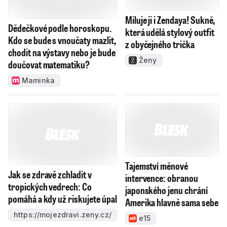
Miluje ji i Zendaya! Sukně,
Dědečkové podle horoskopu.
která udělá stylový outfit
Kdo se bude s vnoučaty mazlit,
z obyčejného trička
chodit na výstavy nebo je bude
Ženy
doučovat matematiku?
Maminka
Tajemství měnové
Jak se zdravě zchladit v
intervence: obranou
tropických vedrech: Co
japonského jenu chrání
pomáhá a kdy už riskujete úpal
Amerika hlavně sama sebe
https://mojezdravi.zeny.cz/
e15