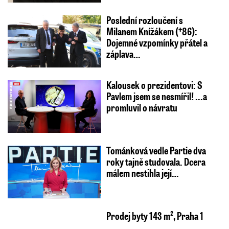
Poslední rozloučení s
Milanem Knížákem (†86):
Dojemné vzpomínky přátel a
záplava…
Kalousek o prezidentovi: S
Pavlem jsem se nesmířil! ...a
promluvil o návratu
Tománková vedle Partie dva
roky tajně studovala. Dcera
málem nestihla její…
Prodej byty 143 m², Praha 1