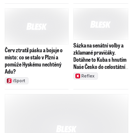
Sázka na senátní volby a
Červ ztratil pásku a bojuje o
zklamané pravičáky.
místo: co se stalo v Plzni a
Dotáhne to Kuba s hnutím
pomůže Hyskému nechtěný
Naše Česko do celostátní
Adu?
politiky?
Reflex
iSport