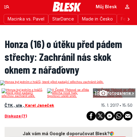
Můj Blesk
Macinka vs. Pavel
StarDance
Made in Česko
Festiva
Honza (16) o útěku před pádem
střechy: Zachránil nás skok
oknem z nářaďovny
19
Fotogalerie >
ČTK , ula ,
Karel Janeček
15. 1. 2017 • 15:50
Diskuze (7)
Jak vám má Google doporučovat Blesk?