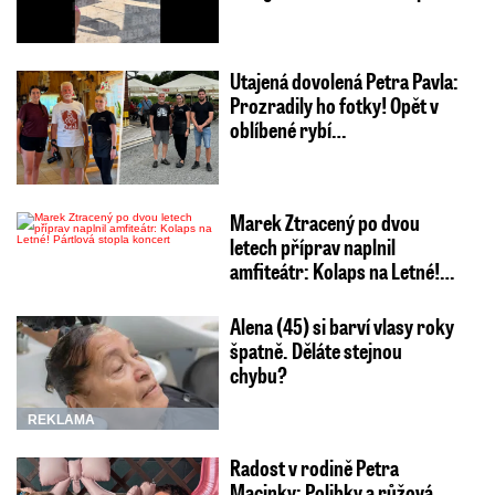
Utajená dovolená Petra Pavla:
Prozradily ho fotky! Opět v
oblíbené rybí…
Marek Ztracený po dvou
letech příprav naplnil
amfiteátr: Kolaps na Letné!…
Alena (45) si barví vlasy roky
špatně. Děláte stejnou
chybu?
REKLAMA
Radost v rodině Petra
Macinky: Polibky a růžová