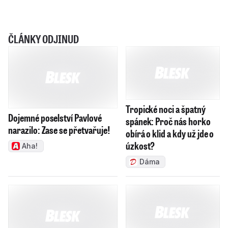
ČLÁNKY ODJINUD
Tropické noci a špatný
Dojemné poselství Pavlové
spánek: Proč nás horko
narazilo: Zase se přetvařuje!
obírá o klid a kdy už jde o
úzkost?
Aha!
Dáma