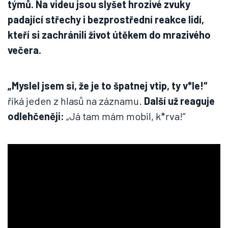
V nové hale v České Třebové se zřítila střecha. 80
lidí prchalo.
Zdroj: TVCOM.cz
„Myslel jsem si, že je to špatnej vtip, ty
v*le!“
Pád střechy natočil kameraman jednoho z
týmů. Na videu jsou slyšet hrozivé zvuky
padající střechy i bezprostřední reakce lidí,