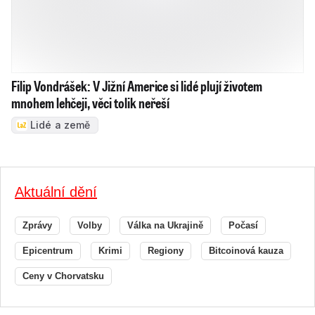
Filip Vondrášek: V Jižní Americe si lidé plují životem
mnohem lehčeji, věci tolik neřeší
Lidé a země
Aktuální dění
Zprávy
Volby
Válka na Ukrajině
Počasí
Epicentrum
Krimi
Regiony
Bitcoinová kauza
Ceny v Chorvatsku