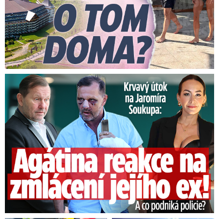
neštěstí. „Ten sníh, který tam dneska je, si
myslím, že není extrémní zatížení,“ řekl Friš,
podle kterého byly dodržené všechny normy.
Florbalisté běželi o život. V
Útok na Jaromíra Soukupa: Reakce Agáty na zmlácení jejího ex
České Třebové spadla střecha
haly, z videa mrazí
„Konstrukce se začala hroutit odzadu
postupně do plochy
. Ty trámy se propadaly
směrem do hřiště, sesypalo se to jako hromádka
z karet. Šlo to rychle, prostor uniknout tam
naštěstí byl,“ řekla Typlová.
Podle ní jeden z
diváků před pádem konstrukce cítil, jak padají