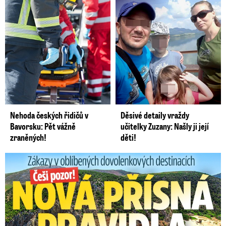
kuličky polystyrenu. „Potom bylo slyšet
křupání těch trámů a najedou to odzadu šlo,
nejdřív vyběhla tribuna, pak další,“
řekla
předsedkyně.
Kdo stavěl halu se spadlou
střechou? Firma silně
provázaná s Pardubickým
Nehoda českých řidičů v
Děsivé detaily vraždy
krajem
Bavorsku: Pět vážně
učitelky Zuzany: Našly ji její
zraněných!
děti!
Zákazy v dovolenkových rájích: Restrikce proti naháčům!