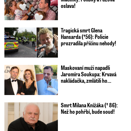
oslava!
Tragická smrt Glena
Hansarda (†56): Policie
prozradila příčinu nehody!
Maskovaní muži napadli
Jaromíra Soukupa: Krvavá
nakládačka, zmlátili ho…
Smrt Milana Knížáka († 86):
Než ho pohřbí, bude soud!