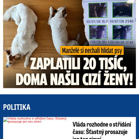
Za hlídání psů zaplatili 20 tisíc, doma našli cizí ženy!
POLITIKA
Vláda rozhodne o střídání
času: Šťastný prosazuje
jen ten zimní