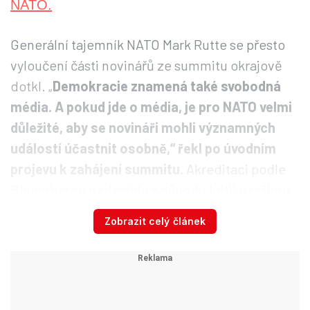
Generální tajemník NATO Mark Rutte se přesto
vyloučení části novinářů ze summitu okrajově
dotkl. „
Demokracie znamená také svobodná
média. A pokud jde o média, je pro NATO velmi
důležité, aby se novináři mohli významných
událostí účastnit osobně,“ řekl po úvodním
projevu k zahájení summitu.
Akreditaci podle
Bloombergu nedostaly z důvodu kritiky režimu
či vazeb na opozici desítky tureckých novinářů.
Zobrazit celý článek
Severoatlantická aliance k vydávání akreditací
uvedla, že vycházela z hodnocení jednotlivců
ze strany turecké vlády.