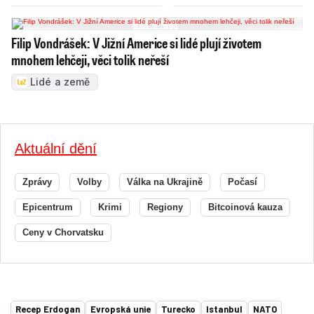
Filip Vondrášek: V Jižní Americe si lidé plují životem
mnohem lehčeji, věci tolik neřeší
Lidé a země
Aktuální dění
Zprávy
Volby
Válka na Ukrajině
Počasí
Epicentrum
Krimi
Regiony
Bitcoinová kauza
Ceny v Chorvatsku
Recep Erdogan
Evropská unie
Turecko
Istanbul
NATO