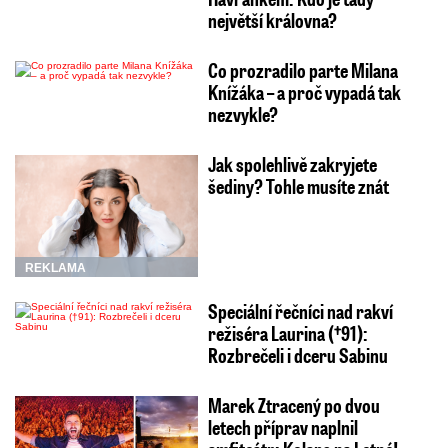
největší královna?
Co prozradilo parte Milana
Knížáka – a proč vypadá tak
nezvykle?
Jak spolehlivě zakryjete
šediny? Tohle musíte znát
REKLAMA
Speciální řečníci nad rakví
režiséra Laurina (†91):
Rozbrečeli i dceru Sabinu
Marek Ztracený po dvou
letech příprav naplnil