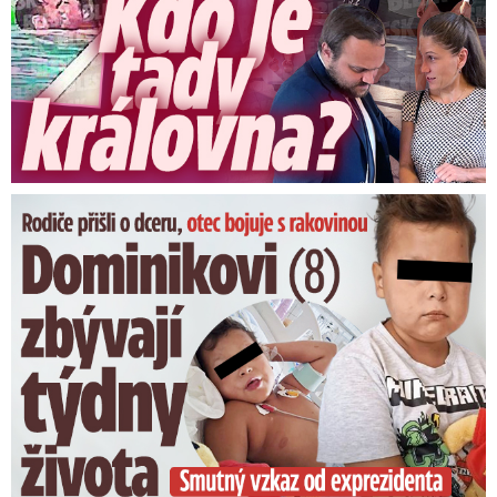
Dominikovi (8) zbývají týdny života: Vzkaz od exprezidenta