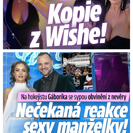
Na Gáboríka se sypou obvinění z nevěry: Reakce manželky!