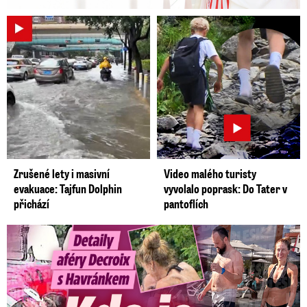
Zrušené lety i masivní
Video malého turisty
evakuace: Tajfun Dolphin
vyvolalo poprask: Do Tater v
přichází
pantoflích
Detaily aféry Decroix s Havránkem: Kdo je tady královna?