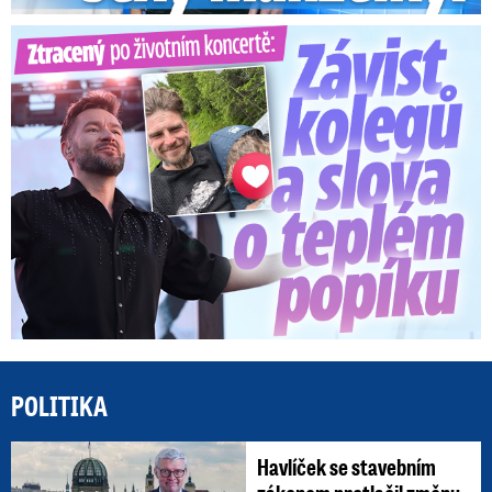
Ztracený po životním koncertě: Závist kolegů a teplý popík
POLITIKA
Havlíček se stavebním