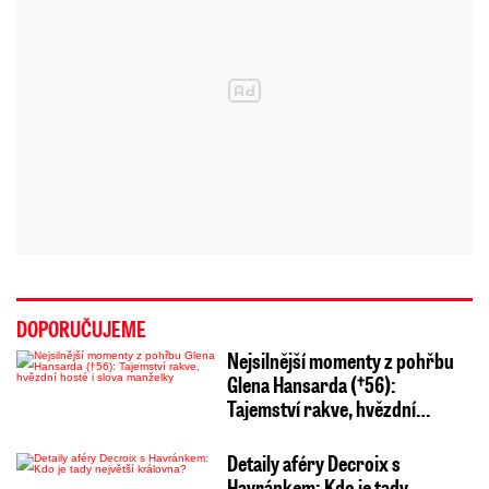
DOPORUČUJEME
Nejsilnější momenty z pohřbu
Glena Hansarda (†56):
Tajemství rakve, hvězdní…
Detaily aféry Decroix s
Havránkem: Kdo je tady