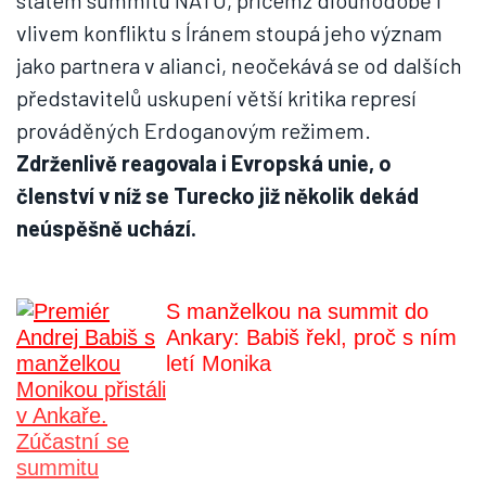
státem summitu NATO, přičemž dlouhodobě i
vlivem konfliktu s Íránem stoupá jeho význam
jako partnera v alianci, neočekává se od dalších
představitelů uskupení větší kritika represí
prováděných Erdoganovým režimem.
Zdrženlivě reagovala i Evropská unie, o
členství v níž se Turecko již několik dekád
neúspěšně uchází.
S manželkou na summit do
Ankary: Babiš řekl, proč s ním
letí Monika