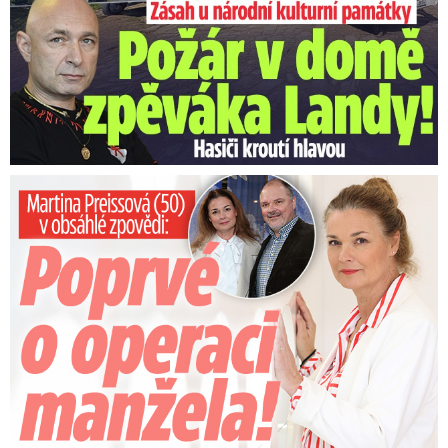
Pavel před odletem do Ankary: Vyrazí i na neformální
večeři
Zdroj: ČTK / Blesk Zprávy
Preissová (50) v obsáhlé zpovědi: Poprvé o operaci manžela