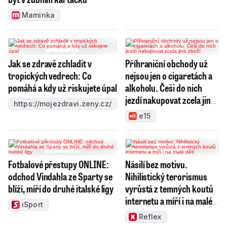
Maminka
Jak se zdravě zchladit v
Příhraniční obchody už
tropických vedrech: Co
nejsou jen o cigaretách a
pomáhá a kdy už riskujete úpal
alkoholu. Češi do nich
jezdí nakupovat zcela jiné
https://mojezdravi.zeny.cz/
zboží
e15
Fotbalové přestupy ONLINE:
Násilí bez motivu.
odchod Vindahla ze Sparty se
Nihilistický terorismus
blíží, míří do druhé italské ligy
vyrůstá z temných koutů
internetu a míří i na malé
iSport
děti
Reflex