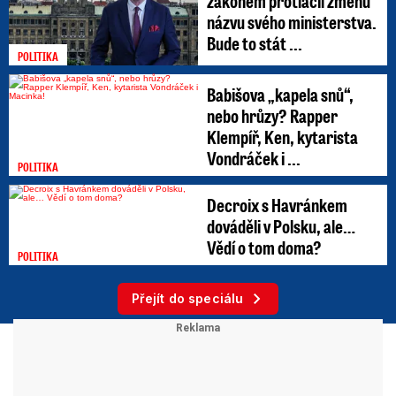
zákonem protlačil změnu
názvu svého ministerstva.
Bude to stát ...
POLITIKA
Babišova „kapela snů“,
nebo hrůzy? Rapper
Klempíř, Ken, kytarista
Vondráček i ...
POLITIKA
Decroix s Havránkem
dováděli v Polsku, ale…
Vědí o tom doma?
POLITIKA
Přejít do speciálu