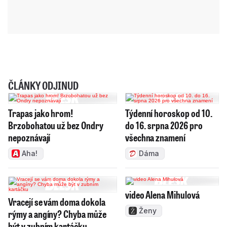
ČLÁNKY ODJINUD
Trapas jako hrom!
Týdenní horoskop od 10.
Brzobohatou už bez Ondry
do 16. srpna 2026 pro
nepoznávají
všechna znamení
Aha!
Dáma
video Alena Mihulová
Vracejí se vám doma dokola
Ženy
rýmy a angíny? Chyba může
být v zubním kartáčku