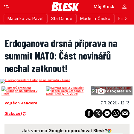
Můj Blesk
Macinka vs. Pavel
StarDance
Made in Česko
Festiva
Erdoganova drsná příprava na
summit NATO: Část novinářů
nechal zatknout!
21
Fotogalerie >
Vojtěch Jandera
7. 7. 2026 • 12:13
Diskuze (7)
Jak vám má Google doporučovat Blesk?