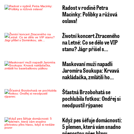
Radost v rodině Petra
Macinky: Polibky a růžová
oslava!
Životní koncert Ztraceného
na Letné: Co se dělo ve VIP
stanu? Jágr přišel s…
Maskovaní muži napadli
Jaromíra Soukupa: Krvavá
nakládačka, zmlátili ho…
Šťastná Brzobohatá se
pochlubila fotkou: Ondřej si
neodpustil rýpanec
Když pes šéfuje domácnosti:
5 plemen, která vám snadno
přerostou přes hlavu,…