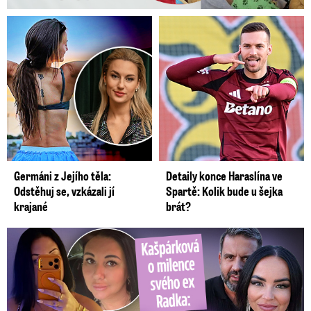
Germáni z Jejího těla:
Detaily konce Haraslína ve
Odstěhuj se, vzkázali jí
Spartě: Kolik bude u šejka
krajané
brát?
Kašpárková o milence svého ex Radka: Kopie z Wishe!