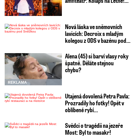
amfiteátr: Kolaps na Letné!…
Nová láska ve sněmovních
lavicích: Decroix s mladým
kolegou z ODS v bazénu pod…
Alena (45) si barví vlasy roky
špatně. Děláte stejnou
chybu?
REKLAMA
Utajená dovolená Petra Pavla:
Prozradily ho fotky! Opět v
oblíbené rybí…
Svědci o tragédii na jezeře
Most: Byl to masakr!