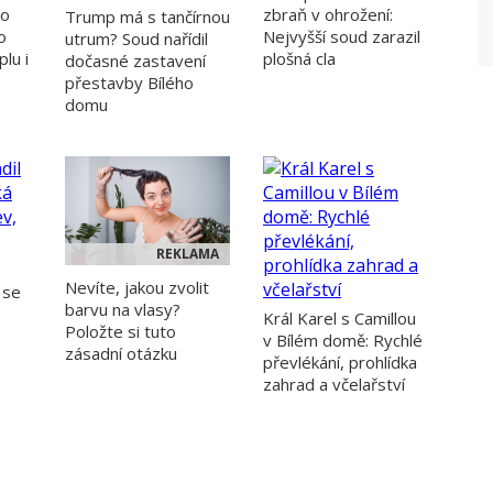
do
zbraň v ohrožení:
Trump má s tančírnou
o
Nejvyšší soud zarazil
utrum? Soud nařídil
lu i
plošná cla
dočasné zastavení
přestavby Bílého
domu
REKLAMA
Nevíte, jakou zvolit
 se
barvu na vlasy?
Král Karel s Camillou
Položte si tuto
v Bílém domě: Rychlé
zásadní otázku
převlékání, prohlídka
zahrad a včelařství