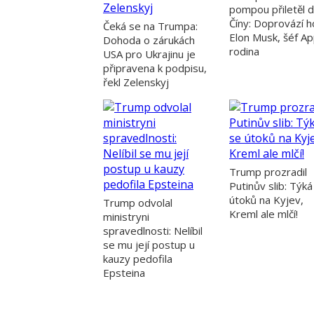
pompou přiletěl 
Číny: Doprovází h
Čeká se na Trumpa:
Elon Musk, šéf App
Dohoda o zárukách
rodina
USA pro Ukrajinu je
připravena k podpisu,
řekl Zelenskyj
Trump prozradil
Putinův slib: Týká
útoků na Kyjev,
Trump odvolal
Kreml ale mlčí!
ministryni
spravedlnosti: Nelíbil
se mu její postup u
kauzy pedofila
Epsteina