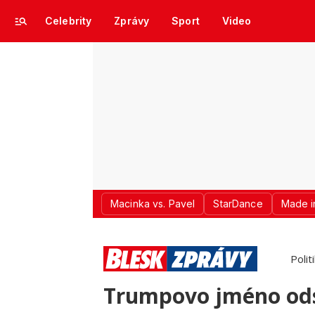
Celebrity
Zprávy
Sport
Video
Macinka vs. Pavel
StarDance
Made i
Polit
Trumpovo jméno ods