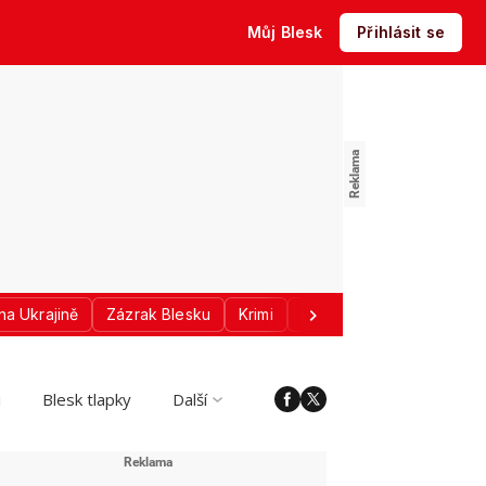
Můj Blesk
Přihlásit se
na Ukrajině
Zázrak Blesku
Krimi
Donald Trump
Sport
i
Blesk tlapky
Další