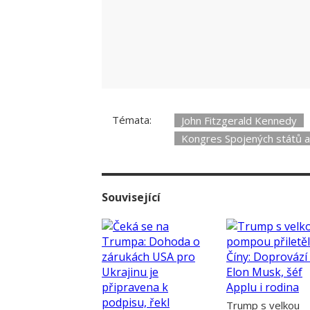
Střelba na galavečeři s Trumpem, Mel
Témata:
John Fitzgerald Kennedy
Kongres Spojených států 
Související
Trump s velkou