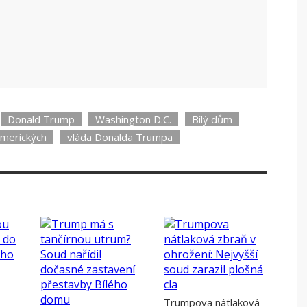
anií a Vancem: Muž zaútočil na ochranku.
Zdroj: X
Donald Trump
Washington D.C.
Bílý dům
amerických
vláda Donalda Trumpa
Trumpova nátlaková