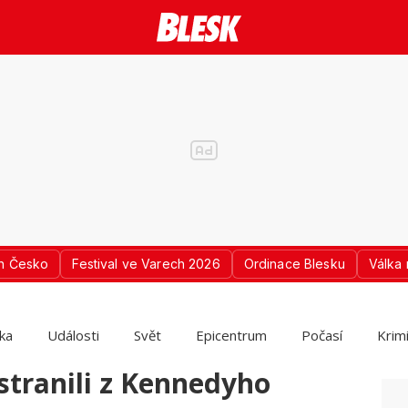
n Česko
Festival ve Varech 2026
Ordinace Blesku
Válka 
ika
Události
Svět
Epicentrum
Počasí
Krim
tranili z Kennedyho