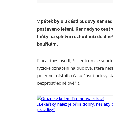
V pátek bylo u části budovy Kenned
postaveno lešení. Kennedyho centr
lhůty na splnění rozhodnutí do dneš
bouřkám.
Floca dnes uvedl, že centrum se soudn
fyzické označení na budově, která n
poledne místního času část budovy stá
bezprostředně ověřit.