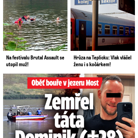
Na festivalu Brutal Assault se
Hrůza na Teplicku: Vlak vláčel
utopil muž!
ženu i s kočárkem!
Oběť bouře v jezeru Most: Zemřel táta Dominik (†28)