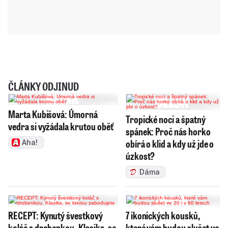
ČLÁNKY ODJINUD
Marta Kubišová: Úmorná
Tropické noci a špatný
vedra si vyžádala krutou oběť
spánek: Proč nás horko
obírá o klid a kdy už jde o
Aha!
úzkost?
Dáma
RECEPT: Kynutý švestkový
7 ikonických kousků,
koláč s drobenkou. Klasika, se
které vám budou slušet ve