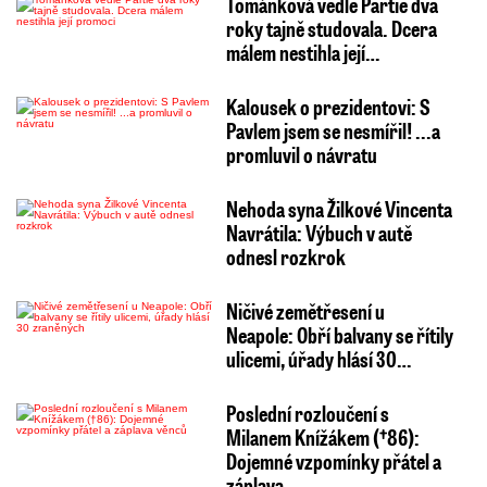
Tománková vedle Partie dva
roky tajně studovala. Dcera
málem nestihla její…
Kalousek o prezidentovi: S
Pavlem jsem se nesmířil! ...a
promluvil o návratu
Nehoda syna Žilkové Vincenta
Navrátila: Výbuch v autě
odnesl rozkrok
Ničivé zemětřesení u
Neapole: Obří balvany se řítily
ulicemi, úřady hlásí 30…
Poslední rozloučení s
Milanem Knížákem (†86):
Dojemné vzpomínky přátel a
záplava…