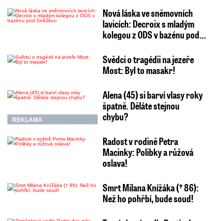
Nová láska ve sněmovních
lavicích: Decroix s mladým
kolegou z ODS v bazénu pod…
Svědci o tragédii na jezeře
Most: Byl to masakr!
Alena (45) si barví vlasy roky
špatně. Děláte stejnou
chybu?
REKLAMA
Radost v rodině Petra
Macinky: Polibky a růžová
oslava!
Smrt Milana Knížáka († 86):
Než ho pohřbí, bude soud!