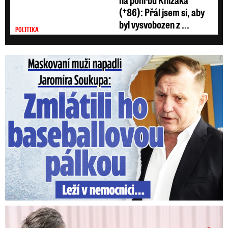
(†86): Přál jsem si, aby
byl vysvobozen z ...
POLITIKA
Maskovaní muži napadli Jaromíra Soukupa: Krvavá nakládačka
V trezoru měl 80 milionů: Policie obvinila exšéfa železnic!