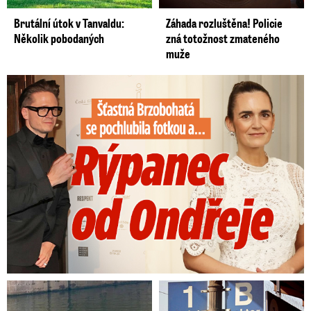
Brutální útok v Tanvaldu:
Záhada rozluštěna! Policie
Několik pobodaných
zná totožnost zmateného
muže
Šťastná Brzobohatá se pochlubila fotkou: Rýpanec od Ondřeje