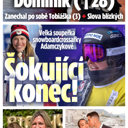
Velká soupeřka Adamczykové: Šokující konec!