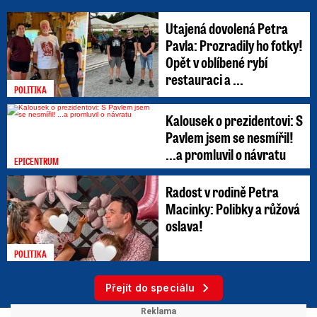
Utajená dovolená Petra
Pavla: Prozradily ho fotky!
Opět v oblíbené rybí
restauraci a ...
POLITIKA
Kalousek o prezidentovi: S
Pavlem jsem se nesmířil!
...a promluvil o návratu
EPICENTRUM
Radost v rodině Petra
Macinky: Polibky a růžová
oslava!
POLITIKA
Přejít do speciálu