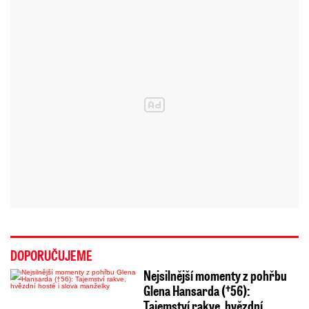
DOPORUČUJEME
Nejsilnější momenty z pohřbu
Glena Hansarda (†56):
Tajemství rakve, hvězdní…