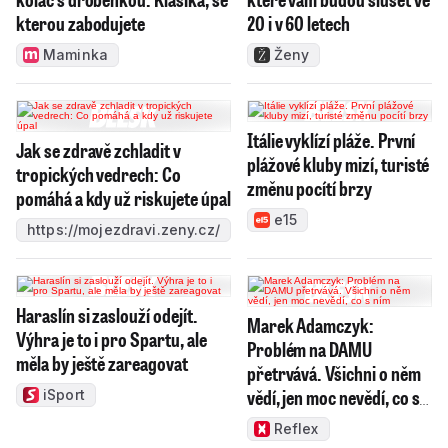
kterou zabodujete
20 i v 60 letech
Maminka
Ženy
Itálie vyklízí pláže. První
Jak se zdravě zchladit v
plážové kluby mizí, turisté
tropických vedrech: Co
změnu pocítí brzy
pomáhá a kdy už riskujete úpal
e15
https://mojezdravi.zeny.cz/
Haraslín si zaslouží odejít.
Marek Adamczyk:
Výhra je to i pro Spartu, ale
Problém na DAMU
měla by ještě zareagovat
přetrvává. Všichni o něm
vědí, jen moc nevědí, co s
iSport
ním
Reflex