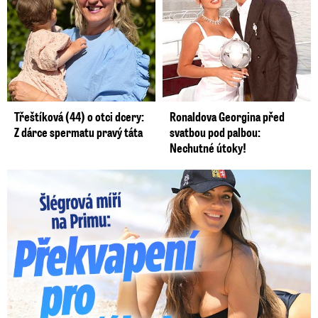
Třeštíková (44) o otci dcery:
Ronaldova Georgina před
Z dárce spermatu pravý táta
svatbou pod palbou:
Nechutné útoky!
Lucie Šlégrová míří na Primu. Překvapení pro sporťáky!