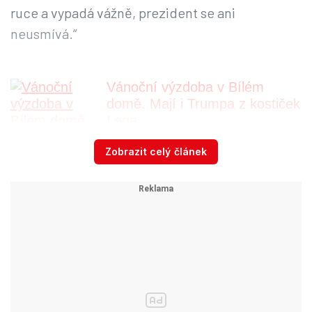
ruce a vypadá vážně, prezident se ani
neusmívá.“
Vánoční výzdoba v Bílém
domě. Mají i Trumpa z kostiček
Lega
Zobrazit celý článek
Vánoce ovšem v Bílém domě ve Washingtonu
netráví,
Donald Trump preferuje trávit víkendy
či prázdniny ve své floridské rezidenci Mar-a-
Lago.
Video se připravuje ...
„Buď zticha, prase!“ Trump drsně okřikl reportérku,