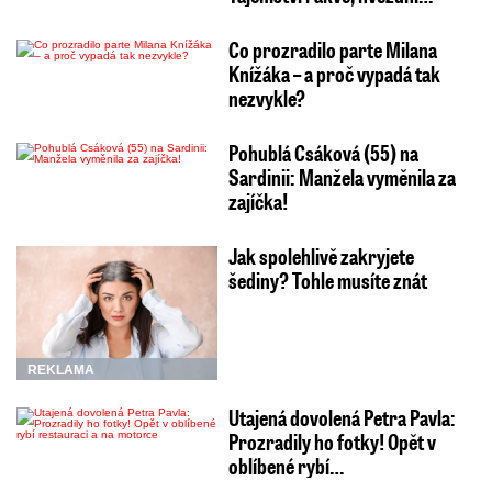
Co prozradilo parte Milana
Knížáka – a proč vypadá tak
nezvykle?
Pohublá Csáková (55) na
Sardinii: Manžela vyměnila za
zajíčka!
Jak spolehlivě zakryjete
šediny? Tohle musíte znát
REKLAMA
Utajená dovolená Petra Pavla:
Prozradily ho fotky! Opět v
oblíbené rybí…