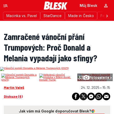
Můj Blesk
Macinka vs. Pavel
StarDance
Made in Česko
Festiva
Zamračené vánoční přání
Trumpových: Proč Donald a
Melania vypadají jako sfingy?
33
Fotogalerie >
Martin Valeš
24. 12. 2025 • 15:15
Diskuze (6)
Jak vám má Google doporučovat Blesk?