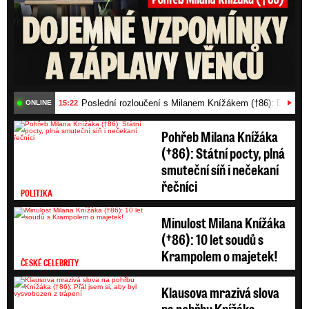
Poslední rozloučení s Milanem Knížákem (†86): Dojemn
15:22
ONLINE
Pohřeb Milana Knížáka
(†86): Státní pocty, plná
smuteční síň i nečekaní
řečníci
POLITIKA
Minulost Milana Knížáka
(†86): 10 let soudů s
Krampolem o majetek!
ČESKÉ CELEBRITY
Klausova mrazivá slova
na pohřbu Knížáka