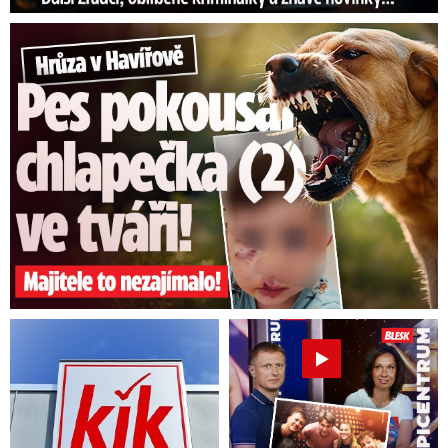
Hrůza v Havířově: Pes pokousal chlapečka (2) ve tváři!