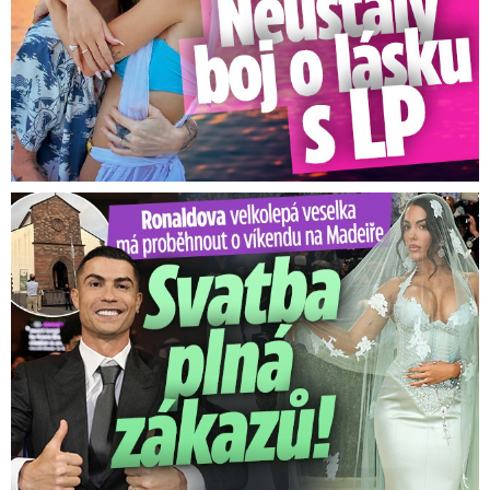
Ronaldova velkolepá veselka na Madeiře: Svatba plná zákazů!