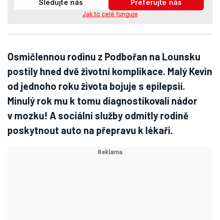
Sledujte nás
Preferujte nás
Jak to celé funguje
Osmičlennou rodinu z Podbořan na Lounsku
postily hned dvě životní komplikace. Malý Kevin
od jednoho roku života bojuje s epilepsií.
Minulý rok mu k tomu diagnostikovali nádor
v mozku! A sociální služby odmítly rodině
poskytnout auto na přepravu k lékaři.