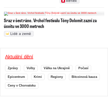
Reflex
Sraz v šest ráno. Vrchol festivalu Tóny Dolomit zazní za
úsvitu ve 3000 metrech
Lidé a země
Aktuální dění
Zprávy
Volby
Válka na Ukrajině
Počasí
Epicentrum
Krimi
Regiony
Bitcoinová kauza
Ceny v Chorvatsku