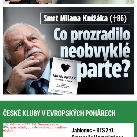
Smrt Milana Knížáka (†86): Co prozradilo neobvyklé parte?
ČESKÉ KLUBY V EVROPSKÝCH POHÁRECH
Jablonec – RFS 2:0.