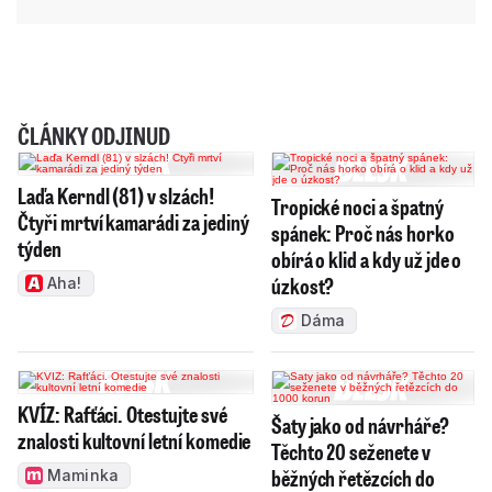
ČLÁNKY ODJINUD
Laďa Kerndl (81) v slzách!
Tropické noci a špatný
Čtyři mrtví kamarádi za jediný
spánek: Proč nás horko
týden
obírá o klid a kdy už jde o
úzkost?
Aha!
Dáma
KVÍZ: Rafťáci. Otestujte své
Šaty jako od návrháře?
znalosti kultovní letní komedie
Těchto 20 seženete v
běžných řetězcích do
Maminka