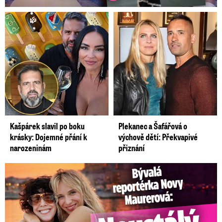
Kašpárek slavil po boku
Plekanec a Šafářová o
krásky: Dojemné přání k
výchově dětí: Překvapivé
narozeninám
přiznání
Bývalá reportérka Novy Maurerová: Neustálý boj o lásku s ...