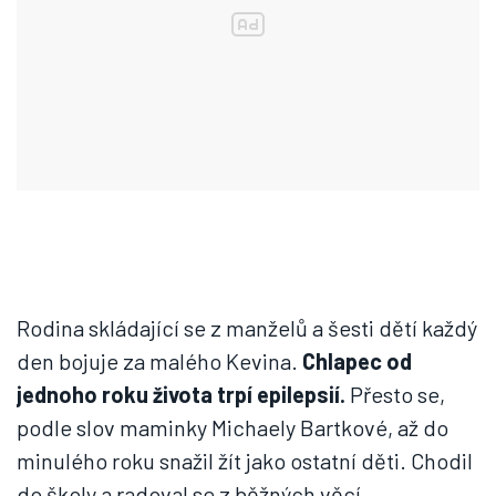
Rodina skládající se z manželů a šesti dětí každý
den bojuje za malého Kevina.
Chlapec od
jednoho roku života trpí epilepsií.
Přesto se,
podle slov maminky Michaely Bartkové, až do
minulého roku snažil žít jako ostatní děti. Chodil
do školy a radoval se z běžných věcí.