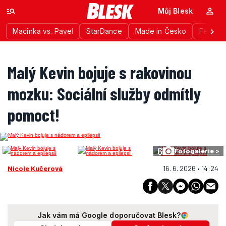
Můj Blesk
Macinka vs. Pavel
StarDance
Made in Česko
Festiva
Malý Kevin bojuje s rakovinou
mozku: Sociální služby odmítly
pomoct!
6
Fotogalerie >
Nicole Kučerová
16. 6. 2026 • 14:24
Jak vám má Google doporučovat Blesk?