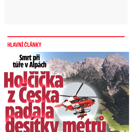
Kristiánek (2) přežil klinickou
smrt: Vdechnutí hrušky a
resuscitace v obýváku
HLAVNÍ ČLÁNKY
Smrt Češky v Alpách: Zemřela při túře s rodiči