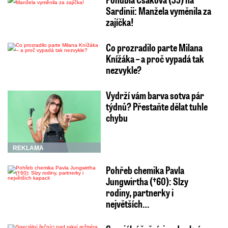
Sardinii: Manžela vyměnila za
zajíčka!
Co prozradilo parte Milana
Knížáka – a proč vypadá tak
nezvykle?
Vydrží vám barva sotva pár
týdnů? Přestaňte dělat tuhle
chybu
REKLAMA
Pohřeb chemika Pavla
Jungwirtha (†60): Slzy
rodiny, partnerky i
největších…