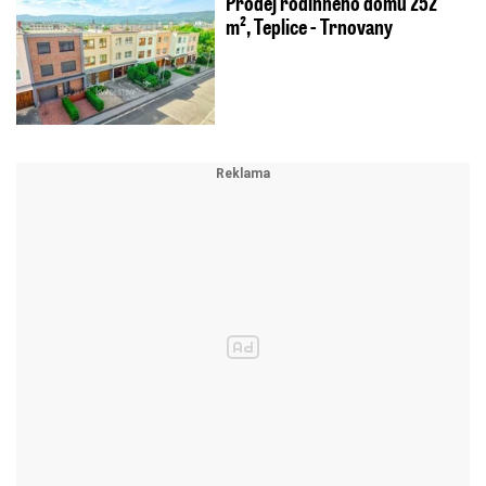
Prodej rodinného domu 252
m², Teplice - Trnovany