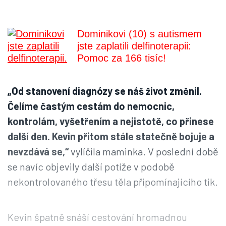
Dominikovi (10) s autismem
jste zaplatili delfinoterapii:
Pomoc za 166 tisíc!
„Od stanovení diagnózy se náš život změnil.
Čelíme častým cestám do nemocnic,
kontrolám, vyšetřením a nejistotě, co přinese
další den. Kevin přitom stále statečně bojuje a
nevzdává se,“
vylíčila maminka. V poslední době
se navíc objevily další potíže v podobě
nekontrolovaného třesu těla připomínajícího tik.
Kevin špatně snáší cestování hromadnou