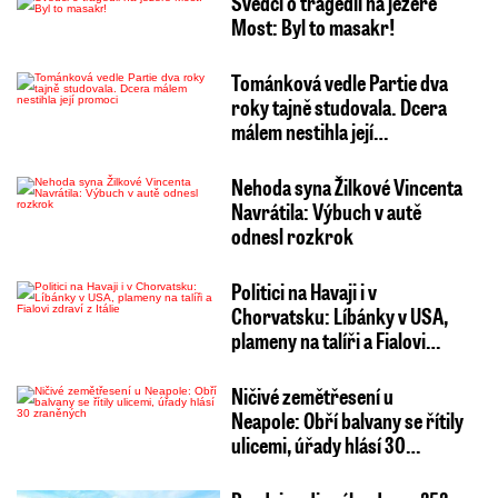
Svědci o tragédii na jezeře
Most: Byl to masakr!
Tománková vedle Partie dva
roky tajně studovala. Dcera
málem nestihla její…
Nehoda syna Žilkové Vincenta
Navrátila: Výbuch v autě
odnesl rozkrok
Politici na Havaji i v
Chorvatsku: Líbánky v USA,
plameny na talíři a Fialovi…
Ničivé zemětřesení u
Neapole: Obří balvany se řítily
ulicemi, úřady hlásí 30…