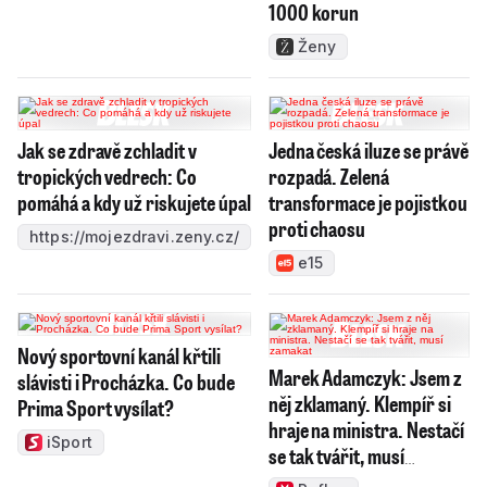
1000 korun
Ženy
Jak se zdravě zchladit v
Jedna česká iluze se právě
tropických vedrech: Co
rozpadá. Zelená
pomáhá a kdy už riskujete úpal
transformace je pojistkou
proti chaosu
https://mojezdravi.zeny.cz/
e15
Nový sportovní kanál křtili
Marek Adamczyk: Jsem z
slávisti i Procházka. Co bude
něj zklamaný. Klempíř si
Prima Sport vysílat?
hraje na ministra. Nestačí
iSport
se tak tvářit, musí
zamakat