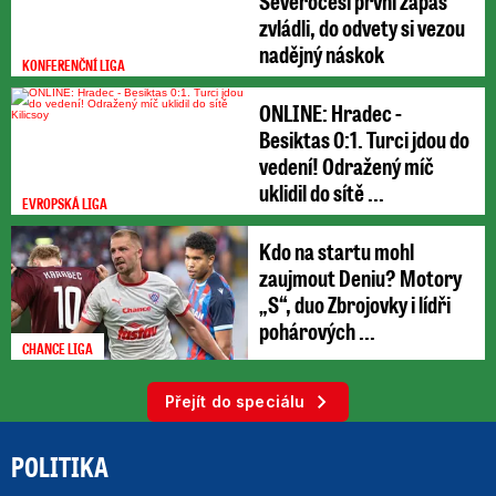
Severočeši první zápas
zvládli, do odvety si vezou
nadějný náskok
KONFERENČNÍ LIGA
ONLINE: Hradec -
Besiktas 0:1. Turci jdou do
vedení! Odražený míč
uklidil do sítě ...
EVROPSKÁ LIGA
Kdo na startu mohl
zaujmout Deniu? Motory
„S“, duo Zbrojovky i lídři
pohárových ...
CHANCE LIGA
Přejít do speciálu
POLITIKA