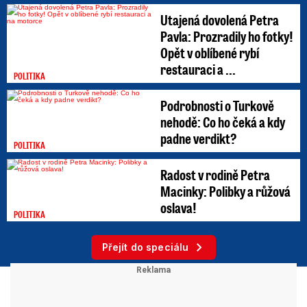
Utajená dovolená Petra
Pavla: Prozradily ho fotky!
Opět v oblíbené rybí
restauraci a ...
POLITIKA
Podrobnosti o Turkově
nehodě: Co ho čeká a kdy
padne verdikt?
POLITIKA
Radost v rodině Petra
Macinky: Polibky a růžová
oslava!
POLITIKA
Přejít do speciálu