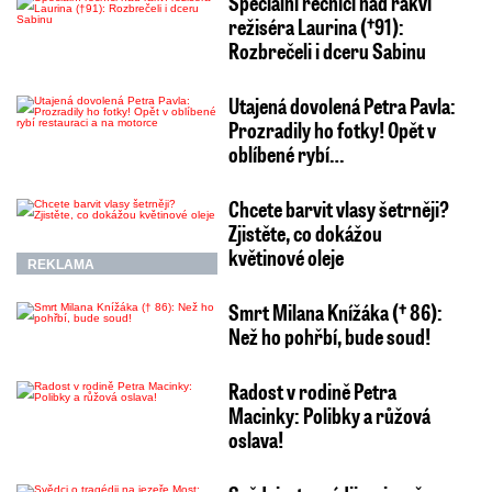
Speciální řečníci nad rakví
režiséra Laurina (†91):
Rozbrečeli i dceru Sabinu
Utajená dovolená Petra Pavla:
Prozradily ho fotky! Opět v
oblíbené rybí…
Chcete barvit vlasy šetrněji?
Zjistěte, co dokážou
květinové oleje
REKLAMA
Smrt Milana Knížáka († 86):
Než ho pohřbí, bude soud!
Radost v rodině Petra
Macinky: Polibky a růžová
oslava!