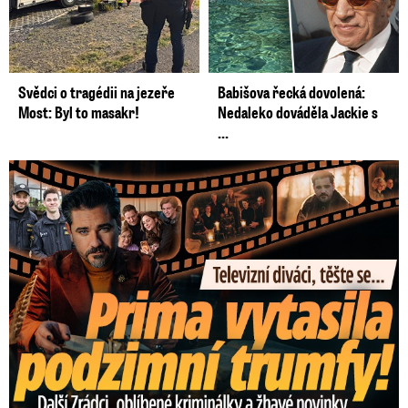
Svědci o tragédii na jezeře
Babišova řecká dovolená:
Most: Byl to masakr!
Nedaleko dováděla Jackie s
...
Prima vytasila podzimní trumfy! Další Zrádci a žhavé novinky