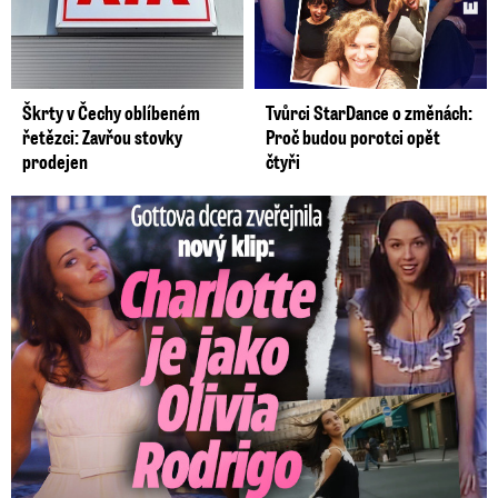
Škrty v Čechy oblíbeném
Tvůrci StarDance o změnách:
řetězci: Zavřou stovky
Proč budou porotci opět
prodejen
čtyři
Gottova dcera zveřejnila nový klip: Je jako Olivie Rodrigo!