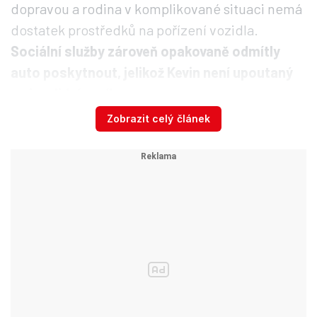
dopravou a rodina v komplikované situaci nemá
dostatek prostředků na pořízení vozidla.
Sociální služby zároveň opakovaně odmítly
auto poskytnout, jelikož Kevin není upoutaný
na invalidní vozík.
Zobrazit celý článek
„Abychom mu mohli zajistit potřebnou péči a
bezpečnou dopravu na léčbu a vyšetření,
vznikla veřejná sbírka
Znesnáze
na pořízení
spolehlivého automobilu. Auto je pro naši
rodinu nezbytností, protože zdravotní stav
syna vyžaduje pravidelné cestování za
odbornou péčí,“
vysvětlila Míša.
„Děkujeme
všem, kterým není osud nemocného dítěte
lhostejný,“
vzkázala na závěr.