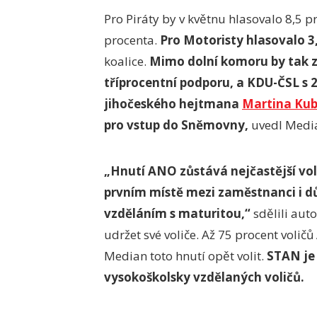
Pro Piráty by v květnu hlasovalo 8,5 p
procenta.
Pro Motoristy hlasovalo 3,
koalice.
Mimo dolní komoru by tak z
tříprocentní podporu, a KDU-ČSL s 2
jihočeského hejtmana
Martina Ku
pro vstup do Sněmovny,
uvedl Medi
„Hnutí ANO zůstává nejčastější volb
prvním místě mezi zaměstnanci i d
vzděláním s maturitou,“
sdělili aut
udržet své voliče. Až 75 procent volič
Median toto hnutí opět volit.
STAN je 
vysokoškolsky vzdělaných voličů.