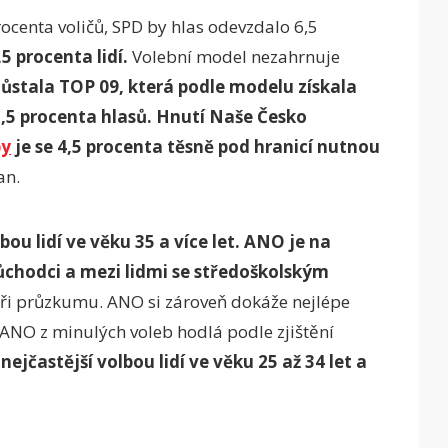
rocenta voličů, SPD by hlas odevzdalo 6,5
5 procenta lidí.
Volební model nezahrnuje
ůstala TOP 09, která podle modelu získala
,5 procenta hlasů.
Hnutí Naše Česko
by
je se 4,5 procenta těsně pod hranicí nutnou
an.
ou lidí ve věku 35 a více let. ANO je na
ůchodci a mezi lidmi se středoškolským
oři průzkumu. ANO si zároveň dokáže nejlépe
ů ANO z minulých voleb hodlá podle zjištění
nejčastější volbou lidí ve věku 25 až 34 let a