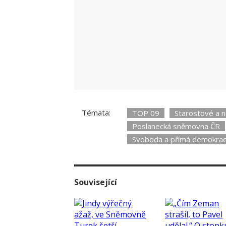
Andrej Babiš o pokutě pro SPD
Zdroj: J
Témata:
TOP 09
Starostové a n
Poslanecká sněmovna ČR
Svoboda a přímá demokrac
Související