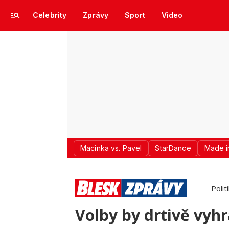
Celebrity
Zprávy
Sport
Video
Macinka vs. Pavel
StarDance
Made i
Polit
Volby by drtivě vyh