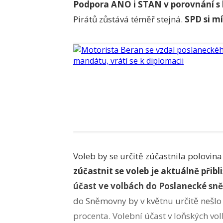
Podpora ANO i STAN v porovnání s 
Pirátů zůstává téměř stejná.
SPD si mí
Voleb by se určitě zúčastnila polovina
zúčastnit se voleb je aktuálně přibl
účast ve volbách do Poslanecké sně
do Sněmovny by v květnu určitě nešlo 
procenta. Volební účast v loňských vo