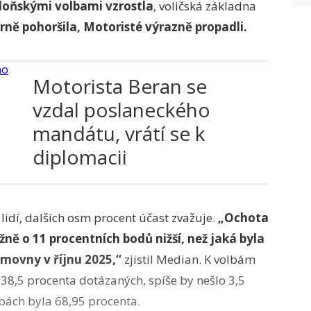
loňskými volbami vzrostla
, voličská základna
rně pohoršila, Motoristé výrazně propadli.
Motorista Beran se
vzdal poslaneckého
mandátu, vrátí se k
diplomacii
 lidí, dalších osm procent účast zvažuje.
„Ochota
ižně o 11 procentních bodů nižší, než jaká byla
movny v říjnu 2025,“
zjistil Median. K volbám
38,5 procenta dotázaných, spíše by nešlo 3,5
lbách byla 68,95 procenta.