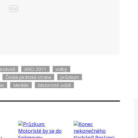
aroslav Šimáček
ezávislí
ANO 2011
volby
Česká pirátská strana
průzkum
ie
Medián
Motoristé sobě