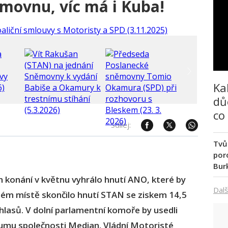
movnu, víc má i Kuba!
Ka
dů
co
Sdílej:
Tvů
poro
Bur
h konání v květnu vyhrálo hnutí ANO, které by
Dalš
hém místě skončilo hnutí STAN se ziskem 14,5
hlasů. V dolní parlamentní komoře by usedli
zkumu společnosti Median. Vládní Motoristé