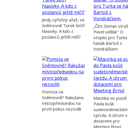
Jindy výřečný ažaž, ve
Sněmovně Turek šetří
„Čím Zeman straši
hlasivky. A kdo z
Pavel udělal.“ O
poslanců ještě mlčí?
stopku pro Turka
hádali Bartoš s
Vondráčkem
Pomsta ve
Sněmovně? Rakušana
Macinka se pustil
místopředsedou na
Pavla kvůli
první pokus nezvolili
sudetoněmecké
sjezdu. A útrum s
dotacemi pro
Meeting Brno!