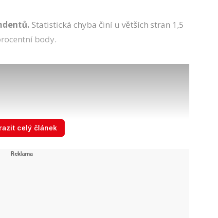
ndentů.
Statistická chyba činí u větších stran 1,5
procentní body.
azit celý článek