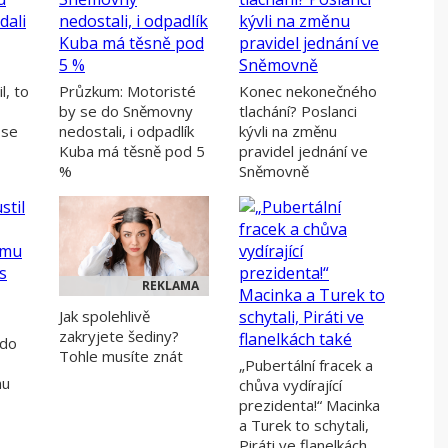
l, to
Průzkum: Motoristé
Konec nekonečného
by se do Sněmovny
tlachání? Poslanci
 se
nedostali, i odpadlík
kývli na změnu
Kuba má těsně pod 5
pravidel jednání ve
%
Sněmovně
REKLAMA
Jak spolehlivě
zakryjete šediny?
 do
Tohle musíte znát
„Pubertální fracek a
mu
chůva vydírající
prezidenta!“ Macinka
a Turek to schytali,
Piráti ve flanelkách