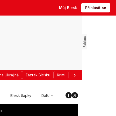
Můj Blesk
Přihlásit se
na Ukrajině
Zázrak Blesku
Krimi
Donald Trump
Sport
i
Blesk tlapky
Další