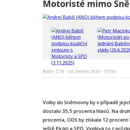
Motoristé mimo Sně
Autor: ČTK -
30. června 2026
•
07:50
Volby do Sněmovny by v případě jejic
dostalo 35,5 procenta hlasů. Na dru
procenta, ODS by získala 12 procent 
ještě Piráti a SPD. Vyplývá to z prů