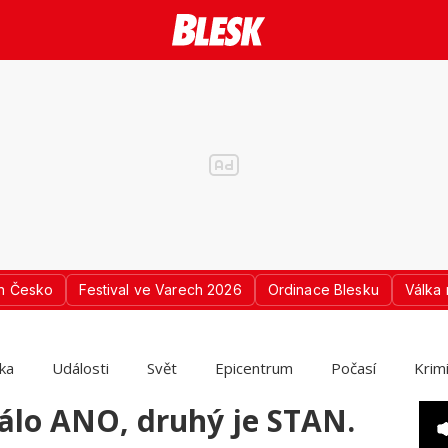
n Česko
Festival ve Varech 2026
Ordinace Blesku
Válka 
ika
Události
Svět
Epicentrum
Počasí
Krim
rálo ANO, druhý je STAN.