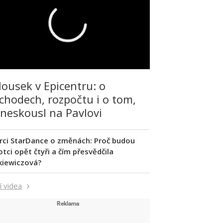
lousek v Epicentru: o
chodech, rozpočtu i o tom,
 neskousl na Pavlovi
rci StarDance o změnách: Proč budou
tci opět čtyři a čím přesvědčila
kiewiczová?
í videa