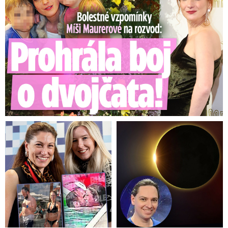
svoje média,“
odkázal na vlastní sociální sítě či
podcasty. Prostor pro šetření v ČT dokládá
mimo jiné tím, na kolika místech byly televizní
štáby v době povolebních vyjednávání loni na
podzim.
Babiš odmítl úterní vyjádření poslance SPD
Josefa Nerušila pro ČRo Plus, podle něhož se
chce koalice po změně financování zaměřit na
posílení kontroly obsahu ČT a ČRo.
„Je to
totální hloupost, určitě to tak není,“
uvedl
Babiš. Jde podle něj o slova jednoho poslance,
u kterého ani neví, jak se jmenuje. „Garantuje to
koalice, předsedové stran. Pokud by se něco