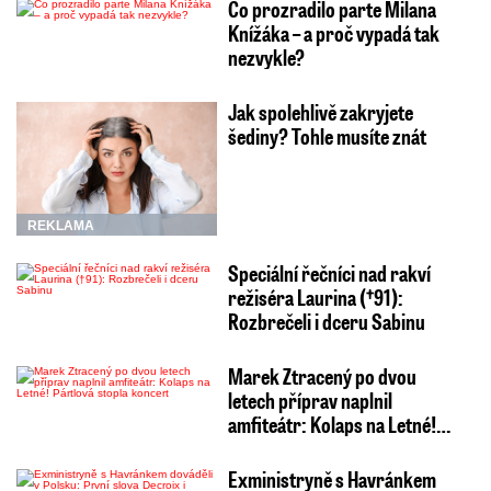
Co prozradilo parte Milana
Knížáka – a proč vypadá tak
nezvykle?
Jak spolehlivě zakryjete
šediny? Tohle musíte znát
REKLAMA
Speciální řečníci nad rakví
režiséra Laurina (†91):
Rozbrečeli i dceru Sabinu
Marek Ztracený po dvou
letech příprav naplnil
amfiteátr: Kolaps na Letné!…
Exministryně s Havránkem