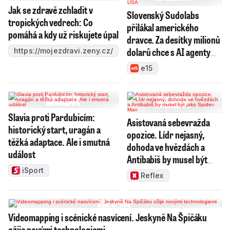
Jak se zdravě zchladit v
Slovenský Sudolabs
tropických vedrech: Co
přilákal amerického
pomáhá a kdy už riskujete úpal
dravce. Za desítky milionů
dolarů chce s AI agenty
https://mojezdravi.zeny.cz/
dobýt USA
e15
Slavia proti Pardubicím:
Asistovaná sebevražda
historický start, uragán a
opozice. Lídr nejasný,
těžká adaptace. Ale i smutná
dohoda ve hvězdách a
událost
Antibabiš by musel být
jako Spider-Man
iSport
Reflex
Videomapping i scénické nasvícení. Jeskyně Na Špičáku
ožije novými technologiemi