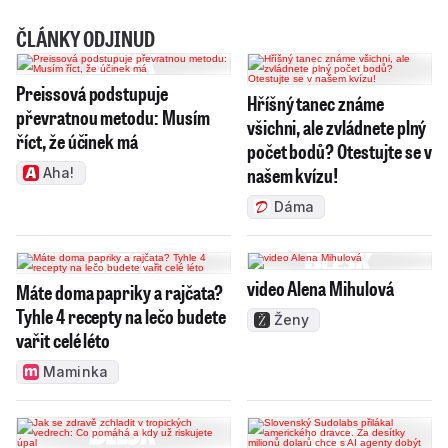
ČLÁNKY ODJINUD
Preissová podstupuje
Hříšný tanec známe
převratnou metodu: Musím
všichni, ale zvládnete plný
říct, že účinek má
počet bodů? Otestujte se v
našem kvízu!
Aha!
Dáma
video Alena Mihulová
Máte doma papriky a rajčata?
Tyhle 4 recepty na lečo budete
Ženy
vařit celé léto
Maminka