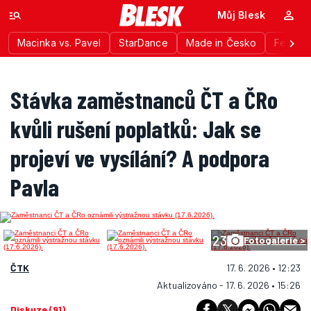
Můj Blesk
Macinka vs. Pavel
StarDance
Made in Česko
Festiva
Stávka zaměstnanců ČT a ČRo
kvůli rušení poplatků: Jak se
projeví ve vysílání? A podpora
Pavla
23
Fotogalerie >
ČTK
17. 6. 2026 • 12:23
Aktualizováno - 17. 6. 2026 • 15:26
Diskuze (91)