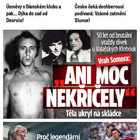
takového stalo, hned to budete vědět veřejně,“
Úsměvy v Dámském klubu a
Česko čeká dechberoucí
řekl k zásahům do obsahu.
pak… Dýka do zad od
podívaná: Vzácné zatmění
Decroix!
Slunce!
Video se připravuje ...
Babiš hájil konec poplatků za ČT: Nešetříte! A udeřil
50 let od běsnění Somory: Těla dívek vrah ukryl na skládce
na šéfa Českého rozhlasu.
Zdroj: ČTK / Blesk Zprávy
Proč Skuhravý zbankrotoval? Prasklo, kde dluží miliony!