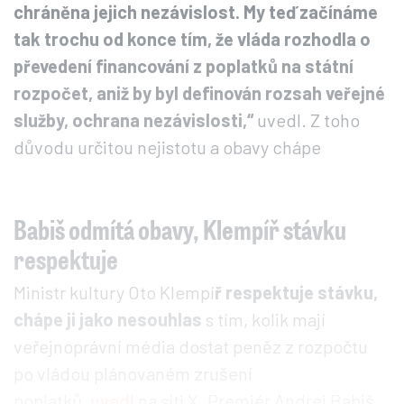
chráněna jejich nezávislost. My teď začínáme
tak trochu od konce tím, že vláda rozhodla o
převedení financování z poplatků na státní
rozpočet, aniž by byl definován rozsah veřejné
služby, ochrana nezávislosti,“
uvedl. Z toho
důvodu určitou nejistotu a obavy chápe
Babiš odmítá obavy, Klempíř stávku
respektuje
Ministr kultury Oto Klempí
ř respektuje stávku,
chápe ji jako nesouhlas
s tím, kolik mají
veřejnoprávní média dostat peněz z rozpočtu
po vládou plánovaném zrušení
poplatků,
uvedl
na síti X. Premiér Andrej Babiš