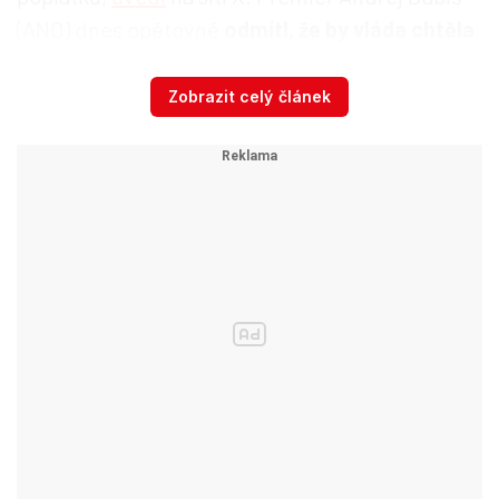
(ANO) dnes opětovně
odmítl, že by vláda chtěla
předpisem zasahovat do obsahu ČT a ČRo.
Zobrazit celý článek
„Rozhodnutí médií veřejné služby vyhlásit na
pondělí jednodenní výstražnou stávku
respektuji a vnímám ji jako nesouhlas s výší
částky, navrženou v zákoně,“
napsal Klempíř.
Kabinet v pondělí schválil novelu, podle které se
po zrušení poplatků rozpočty obou institucí sníží
o zhruba 15 procent, celkem o 1,4 miliardy
korun. ČT a ČRo už uvedly, že kvůli úsporám by
musely omezit výrobu pořadů a propustit 450 až
700 ze 4250 zaměstnanců.