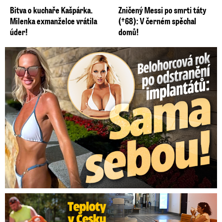
Bitva o kuchaře Kašpárka.
Zničený Messi po smrti táty
Milenka exmanželce vrátila
(†68): V černém spěchal
úder!
domů!
Belohorcová rok po odstranění implantátů: Konečně sama sebou
Teploty v Česku lámou rekordy: Přijde úprava pracovní doby?