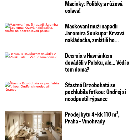
Macinky: Polibky a růžová
oslava!
Maskovaní muži napadli
Jaromíra Soukupa: Krvavá
nakládačka, zmlátili ho…
Decroix s Havránkem
dováděli v Polsku, ale… Vědí o
tom doma?
Šťastná Brzobohatá se
pochlubila fotkou: Ondřej si
neodpustil rýpanec
Prodej bytu 4+kk 110 m²,
Praha - Vinohrady