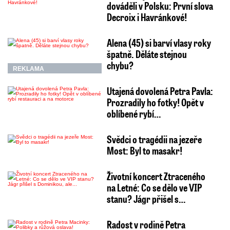
dováděli v Polsku: První slova
Decroix i Havránkové!
Alena (45) si barví vlasy roky
špatně. Děláte stejnou
chybu?
REKLAMA
Utajená dovolená Petra Pavla:
Prozradily ho fotky! Opět v
oblíbené rybí…
Svědci o tragédii na jezeře
Most: Byl to masakr!
Životní koncert Ztraceného
na Letné: Co se dělo ve VIP
stanu? Jágr přišel s…
Radost v rodině Petra