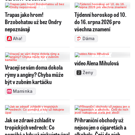
Trapas jako hrom!
Týdenní horoskop od 10.
Brzobohatou už bez Ondry
do 16. srpna 2026 pro
nepoznávají
všechna znamení
Aha!
Dáma
video Alena Mihulová
Vracejí se vám doma dokola
Ženy
rýmy a angíny? Chyba může
být v zubním kartáčku
Maminka
Jak se zdravě zchladit v
Příhraniční obchody už
tropických vedrech: Co
nejsou jen o cigaretách a
pomáhá a kdy už riskujete úpal
alkoholu. Češi do nich