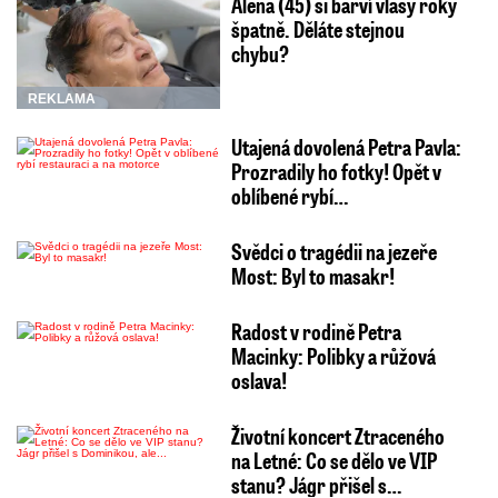
Alena (45) si barví vlasy roky
špatně. Děláte stejnou
chybu?
REKLAMA
Utajená dovolená Petra Pavla:
Prozradily ho fotky! Opět v
oblíbené rybí…
Svědci o tragédii na jezeře
Most: Byl to masakr!
Radost v rodině Petra
Macinky: Polibky a růžová
oslava!
Životní koncert Ztraceného
na Letné: Co se dělo ve VIP
stanu? Jágr přišel s…