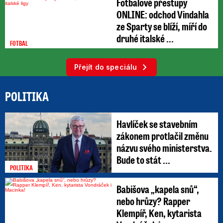
Fotbalové přestupy
ONLINE: odchod Vindahla
ze Sparty se blíží, míří do
druhé italské ...
FOTBAL
Přejít do speciálu
POLITIKA
Havlíček se stavebním
zákonem protlačil změnu
názvu svého ministerstva.
Bude to stát ...
POLITIKA
Babišova „kapela snů“,
nebo hrůzy? Rapper
Klempíř, Ken, kytarista