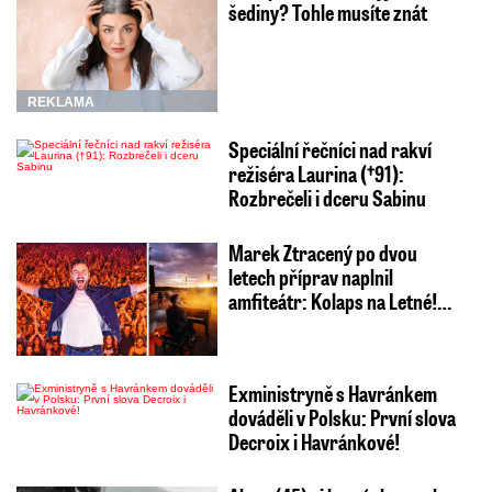
šediny? Tohle musíte znát
REKLAMA
Speciální řečníci nad rakví
režiséra Laurina (†91):
Rozbrečeli i dceru Sabinu
Marek Ztracený po dvou
letech příprav naplnil
amfiteátr: Kolaps na Letné!…
Exministryně s Havránkem
dováděli v Polsku: První slova
Decroix i Havránkové!