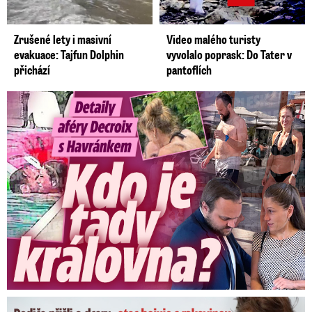
Zrušené lety i masivní
Video malého turisty
evakuace: Tajfun Dolphin
vyvolalo poprask: Do Tater v
přichází
pantoflích
Detaily aféry Decroix s Havránkem: Kdo je tady královna?
Dominikovi (8) zbývají týdny života: Vzkaz od exprezidenta