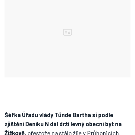
Šéfka Úřadu vlády Tünde Bartha si podle
zjištění Deníku N dál drží levný obecní byt na
Žižkově
, přestože na stálo žije v Průhonicích,