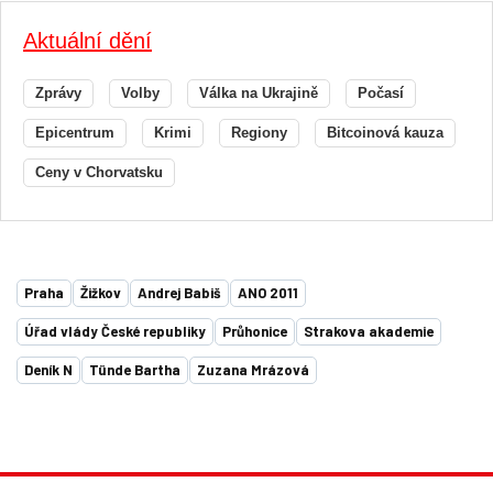
Aktuální dění
Zprávy
Volby
Válka na Ukrajině
Počasí
Epicentrum
Krimi
Regiony
Bitcoinová kauza
Ceny v Chorvatsku
Praha
Žižkov
Andrej Babiš
ANO 2011
Úřad vlády České republiky
Průhonice
Strakova akademie
Deník N
Tünde Bartha
Zuzana Mrázová