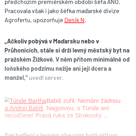
předchozím premiérském období šéfa ANO.
Pracovala však i jako šéfka maďarské divize
Agrofertu, upozorňuje
Deník N
.
„Ačkoliv pobývá v Maďarsku nebo v
Průhonicích, stále si drží levný městský byt na
pražském Žižkově. V něm přitom minimálně od
loňského podzimu nežije ani její dcera a
manžel,“
uvedl server.
Babiš zuřil: Nemám žádnou
Nagyovou, s Tünde ani
necvičíme! Pravá ruka ze Strakovky ...
Své bydlení v levném obecním bytě přitom