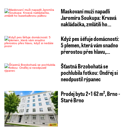
Maskovaní muži napadli
Jaromíra Soukupa: Krvavá
nakládačka, zmlátili ho…
Když pes šéfuje domácnosti:
5 plemen, která vám snadno
přerostou přes hlavu,…
Šťastná Brzobohatá se
pochlubila fotkou: Ondřej si
neodpustil rýpanec
Prodej bytu 2+1 62 m², Brno -
Staré Brno