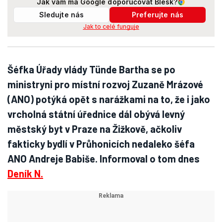
Jak vám má Google doporučovat Blesk?
Sledujte nás
Preferujte nás
Jak to celé funguje
Šéfka Úřady vlády Tünde Bartha se po
ministryni pro místní rozvoj Zuzaně Mrázové
(ANO) potýká opět s narážkami na to, že i jako
vrcholná státní úřednice dál obývá levný
městský byt v Praze na Žižkově, ačkoliv
fakticky bydlí v Průhonicích nedaleko šéfa
ANO Andreje Babiše. Informoval o tom dnes
Deník N.