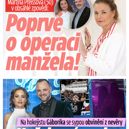
Na Gáboríka se sypou obvinění z nevěry: Reakce manželky!