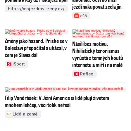
jezdí nakupovat zcela jiné
https://mojezdravi.zeny.cz/
zboží
e15
Změny jako hazard. Priske se v
Násilí bez motivu.
Boleslavi přepočítal a ukázal, v
Nihilistický terorismus
čem je Slavia dál
vyrůstá z temných koutů
internetu a míří i na malé
iSport
děti
Reflex
Filip Vondrášek: V Jižní Americe si lidé plují životem
mnohem lehčeji, věci tolik neřeší
Lidé a země