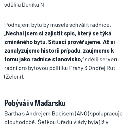
sdělila Deníku N.
Podnájem bytu by musela schválit radnice.
„
Nechal jsem si zajistit spis, který se týká
zmíněného bytu. Situaci prověřujeme. Až si
zanalyzujeme historii případu, zaujmeme k
tomu jako radnice stanovisko,
“ sdělil serveru
radní pro bytovou politiku Prahy 3 Ondřej Rut
(Zelení).
Pobývá i v Maďarsku
Bartha s Andrejem Babišem (ANO) spolupracuje
dlouhodobě. Šéfkou Úřadu vlády byla již v