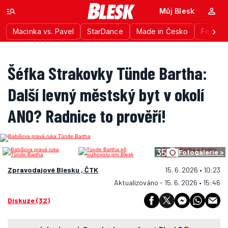
Můj Blesk
Macinka vs. Pavel
StarDance
Made in Česko
Festiva
Šéfka Strakovky Tünde Bartha:
Další levný městský byt v okolí
ANO? Radnice to prověří!
35
Fotogalerie >
Zpravodajové Blesku , ČTK
15. 6. 2026 • 10:23
Aktualizováno - 15. 6. 2026 • 15:46
Diskuze (32)