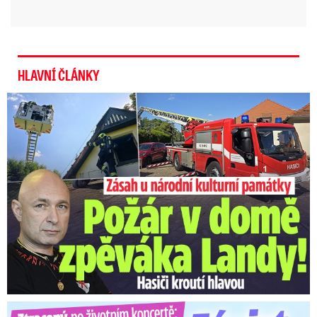
ministerstvo kultury. Kritizované změny má se
zaměstnanci Bartha probrat i dnes na schůzce
za účasti ministra kultury
Oto Klempíře
(za ANO).
HLAVNÍ ČLÁNKY
Video se připravuje ...
Emotivní rozhovor s ministryní Mrázovou: Pláč kvůli
U Daniela Landy hořelo! Hasiči kroutí hlavou
soukromým problémům. Rezignaci i papalášství
odmítá
Zdroj: Vera Renovica/Jaroslav Bouda/Blesk
Ztracený po životním koncertě: Závist kolegů a teplý popík