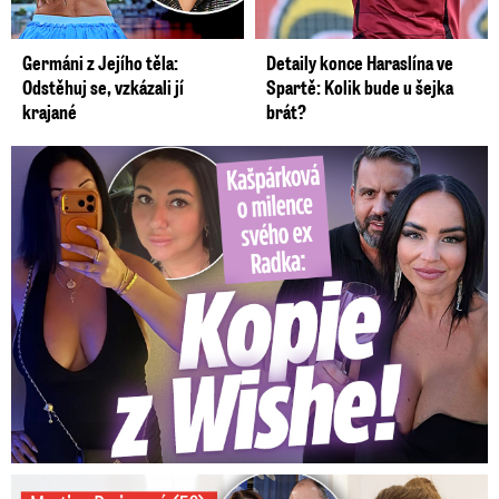
Germáni z Jejího těla:
Detaily konce Haraslína ve
Odstěhuj se, vzkázali jí
Spartě: Kolik bude u šejka
krajané
brát?
Kašpárková o milence svého ex Radka: Kopie z Wishe!
Preissová (50) v obsáhlé zpovědi: Poprvé o operaci manžela