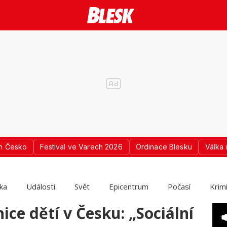
n Česko
Festival ve Varech 2026
Ordinace Blesku
Válka 
ika
Události
Svět
Epicentrum
Počasí
Krim
ice dětí v Česku: „Sociální