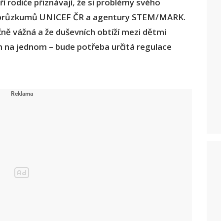
í rodiče přiznávají, že si problémy svého
 z průzkumů UNICEF ČR a agentury STEM/MARK.
ečně vážná a že duševních obtíží mezi dětmi
m na jednom – bude potřeba určitá regulace