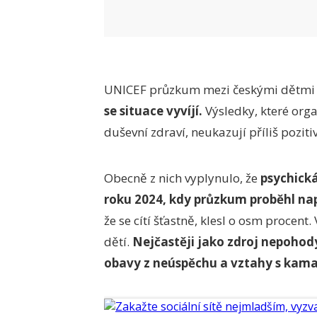
UNICEF průzkum mezi českými dětmi r
se situace vyvíjí.
Výsledky, které org
duševní zdraví, neukazují příliš poziti
Obecně z nich vyplynulo, že
psychická
roku 2024, kdy průzkum proběhl nap
že se cítí šťastně, klesl o osm procent.
dětí.
Nejčastěji jako zdroj nepohod
obavy z neúspěchu a vztahy s kam