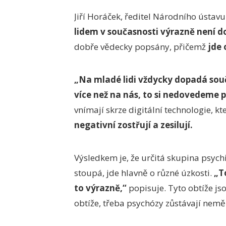
Jiří Horáček, ředitel Národního ústav
lidem v současnosti výrazně není d
dobře vědecky popsány, přičemž
jde 
„Na mladé lidi vždycky dopadá sou
více než na nás, to si nedovedeme p
vnímají skrze digitální technologie, k
negativní zostřují a zesilují.
Výsledkem je, že určitá skupina psyc
stoupá, jde hlavně o různé úzkosti.
„T
to výrazně,“
popisuje. Tyto obtíže js
obtíže, třeba psychózy zůstávají nemě