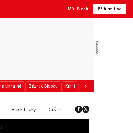
Můj Blesk
Přihlásit se
na Ukrajině
Zázrak Blesku
Krimi
Donald Trump
Sport
i
Blesk tlapky
Další