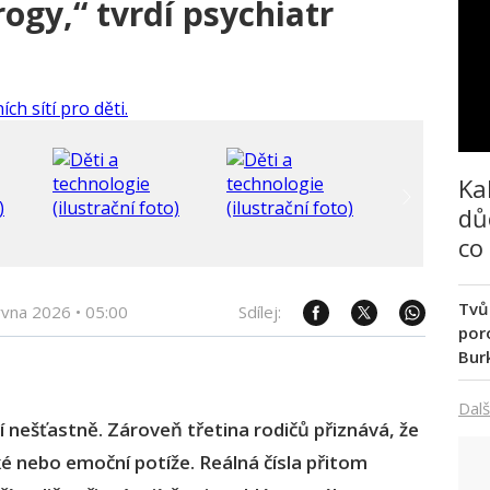
rogy,“ tvrdí psychiatr
Ka
dů
co
Tvů
rvna 2026
•
05:00
Sdílej:
poro
Bur
Dalš
tí nešťastně. Zároveň třetina rodičů přiznává, že
é nebo emoční potíže. Reálná čísla přitom