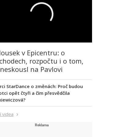
lousek v Epicentru: o
chodech, rozpočtu i o tom,
 neskousl na Pavlovi
rci StarDance o změnách: Proč budou
tci opět čtyři a čím přesvědčila
kiewiczová?
í videa