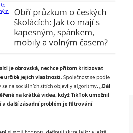
Obří průzkum o českých
školácích: Jak to mají s
kapesným, spánkem,
mobily a volným časem?
A čtou vůbec ještě?
 sítí je obrovská, nechce přitom kritizovat
 určité jejich vlastnosti.
Společnost se podle
se na sociálních sítích objevily algoritmy.
„Dál
aměřené na krátká videa, když TikTok umožnil
 a další zásadní problém je filtrování
ré si svoji hodnotu definují skrze lajky a ještě