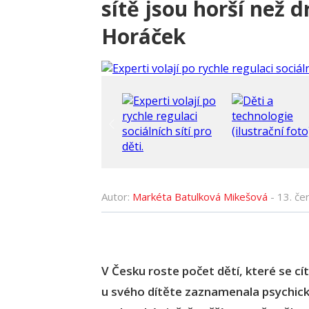
sítě jsou horší než d
Horáček
Autor:
Markéta Batulková Mikešová
-
13. če
V Česku roste počet dětí, které se cí
u svého dítěte zaznamenala psychick