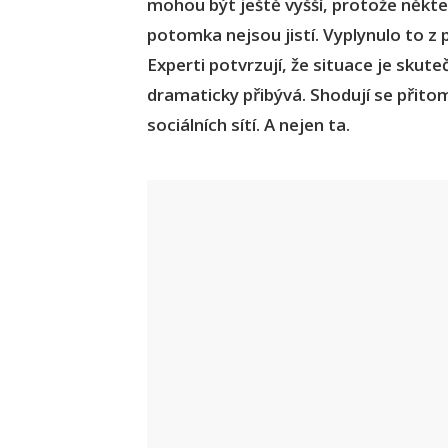
mohou být ještě vyšší, protože někteř
potomka nejsou jistí. Vyplynulo to
Experti potvrzují, že situace je skut
dramaticky přibývá. Shodují se přito
sociálních sítí. A nejen ta.