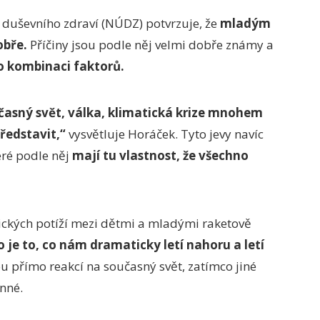
u duševního zdraví (NÚDZ) potvrzuje, že
mladým
obře.
Příčiny jsou podle něj velmi dobře známy a
o kombinaci faktorů.
časný svět, válka, klimatická krize mnohem
ředstavit,“
vysvětluje Horáček. Tyto jevy navíc
teré podle něj
mají tu vlastnost, že všechno
hických potíží mezi dětmi a mladými raketově
o je to, co nám dramaticky letí nahoru a letí
ou přímo reakcí na současný svět, zatímco jiné
nné.