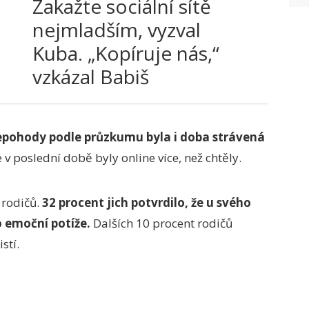
Zakažte sociální sítě
nejmladším, vyzval
Kuba. „Kopíruje nás,“
vzkázal Babiš
ohody podle průzkumu byla i doba strávená
 v poslední době byly online více, než chtěly.
 rodičů.
32 procent jich potvrdilo, že u svého
 emoční potíže.
Dalších 10 procent rodičů
stí.