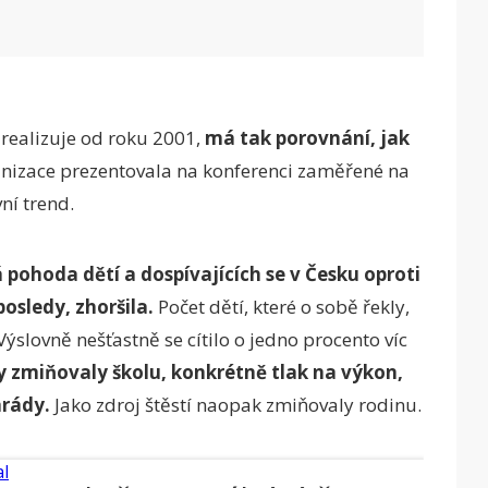
ealizuje od roku 2001,
má tak porovnání, jak
anizace prezentovala na konferenci zaměřené na
vní trend.
 pohoda dětí a dospívajících se v Česku oproti
osledy, zhoršila.
Počet dětí, které o sobě řekly,
 Výslovně nešťastně se cítilo o jedno procento víc
y zmiňovaly školu, konkrétně tlak na výkon,
arády.
Jako zdroj štěstí naopak zmiňovaly rodinu.