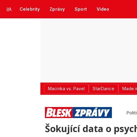
Celebrity
Zprávy
Sport
Video
Macinka vs. Pavel
StarDance
Made i
Polit
Šokující data o psych