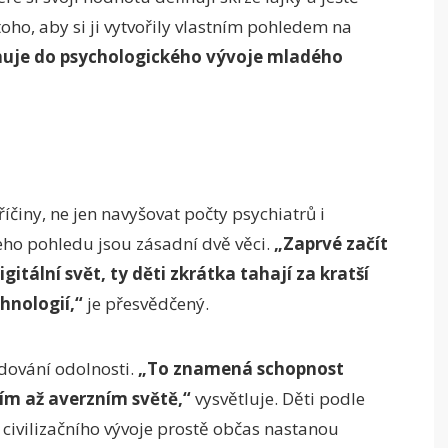
oho, aby si ji vytvořily vlastním pohledem na
huje do psychologického vývoje mladého
íčiny, ne jen navyšovat počty psychiatrů i
jeho pohledu jsou zásadní dvě věci.
„Zaprvé začít
tální svět, ty děti zkrátka tahají za kratší
hnologií,“
je přesvědčený.
dování odolnosti.
„To znamená schopnost
ním až averzním světě,“
vysvětluje. Děti podle
 civilizačního vývoje prostě občas nastanou