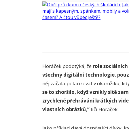
Horáček podotýká, že
role sociálních
všechny digitální technologie, pouze
něj začala polarizovat v okamžiku, kdy 
se to zhoršilo, když vznikly sítě z
zrychlené přehrávání krátkých videí
vlastních obrázků,“
líčí Horáček.
Jako příklad dává dospívající dívky, kte