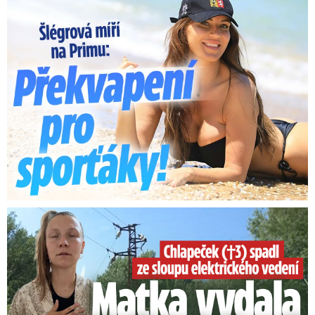
Lucie Šlégrová míří na Primu. Překvapení pro sporťáky!
Smrtelný pád chlapce: Matka vydala vyjádření na 16 stran