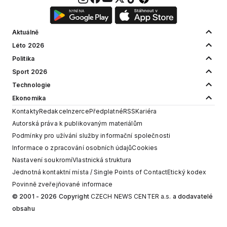
Aktuálně
Léto 2026
Politika
Sport 2026
Technologie
Ekonomika
Kontakty
Redakce
Inzerce
Předplatné
RSS
Kariéra
Autorská práva k publikovaným materiálům
Podmínky pro užívání služby informační společnosti
Informace o zpracování osobních údajů
Cookies
Nastavení soukromí
Vlastnická struktura
Jednotná kontaktní místa / Single Points of Contact
Etický kodex
Povinně zveřejňované informace
© 2001 - 2026 Copyright
CZECH NEWS CENTER a.s.
a dodavatelé
obsahu