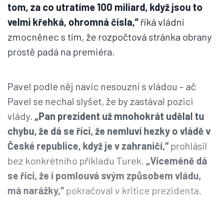
tom, za co utratíme 100 miliard, když jsou to
velmi křehká, ohromná čísla,“
říká vládní
zmocněnec s tím, že rozpočtová stránka obrany
prostě padá na premiéra.
Pavel podle něj navíc nesouzní s vládou – ač
Pavel se nechal slyšet, že by zastával pozici
vlády.
„Pan prezident už mnohokrát udělal tu
chybu, že dá se říci, že nemluví hezky o vládě v
České republice, když je v zahraničí,“
prohlásil
bez konkrétního příkladu Turek.
„Víceméně dá
se říci, že i pomlouvá svým způsobem vládu,
má narážky,“
pokračoval v kritice prezidenta.