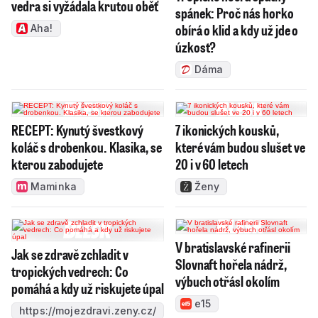
vedra si vyžádala krutou oběť
spánek: Proč nás horko
obírá o klid a kdy už jde o
Aha!
úzkost?
Dáma
RECEPT: Kynutý švestkový
7 ikonických kousků,
koláč s drobenkou. Klasika, se
které vám budou slušet ve
kterou zabodujete
20 i v 60 letech
Maminka
Ženy
V bratislavské rafinerii
Jak se zdravě zchladit v
Slovnaft hořela nádrž,
tropických vedrech: Co
výbuch otřásl okolím
pomáhá a kdy už riskujete úpal
e15
https://mojezdravi.zeny.cz/