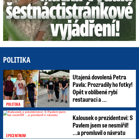
POLITIKA
Utajená dovolená Petra
Pavla: Prozradily ho fotky!
Opět v oblíbené rybí
restauraci a ...
POLITIKA
Kalousek o prezidentovi: S
Pavlem jsem se nesmířil!
...a promluvil o návratu
EPICENTRUM