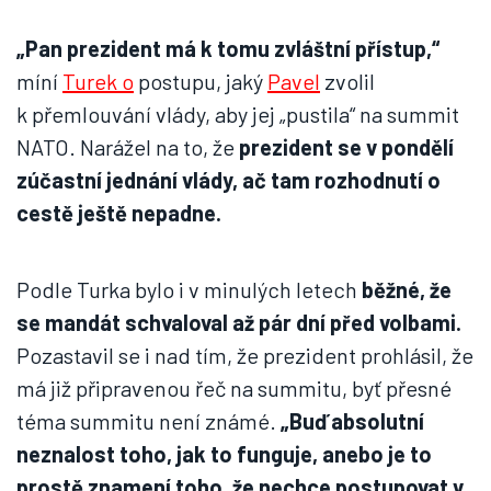
„Pan prezident má k tomu zvláštní přístup,“
míní
Turek o
postupu, jaký
Pavel
zvolil
k přemlouvání vlády, aby jej „pustila“ na summit
NATO. Narážel na to, že
prezident se v pondělí
zúčastní jednání vlády, ač tam rozhodnutí o
cestě ještě nepadne.
Podle Turka bylo i v minulých letech
běžné, že
se mandát schvaloval až pár dní před volbami.
Pozastavil se i nad tím, že prezident prohlásil, že
má již připravenou řeč na summitu, byť přesné
téma summitu není známé.
„Buď absolutní
neznalost toho, jak to funguje, anebo je to
prostě znamení toho, že nechce postupovat v