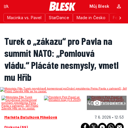
Můj Blesk
Macinka vs. Pavel
StarDance
Made in Česko
Festiva
Turek o „zákazu“ pro Pavla na
summit NATO: „Pomlouvá
vládu.“ Plácáte nesmysly, vmetl
mu Hřib
40
Fotogalerie >
Markéta Batulková Mikešová
7. 6. 2026 • 12:53
Diskuze (69)