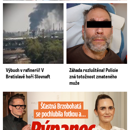
Výbuch v rafinerii! V
Záhada rozluštěna! Policie
Bratislavě hoří Slovnaft
zná totožnost zmateného
muže
Šťastná Brzobohatá se pochlubila fotkou: Rýpanec od Ondřeje