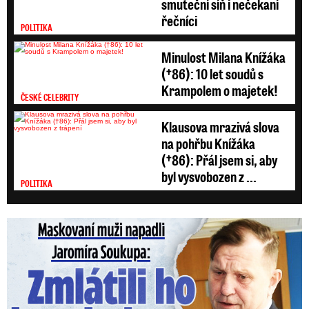
smuteční síň i nečekaní
nepochopil. A přiznal, že osobně nechce, aby
řečníci
POLITIKA
prezident na summit jel. Pavel podle něj stejnak
cestuje dost.
„Vždyť to je v podstatě cestovní
Minulost Milana Knížáka
(†86): 10 let soudů s
kancelář, vždyť on byl jenom nedávno na
Krampolem o majetek!
Ukrajině, v Litvě, Vatikán, Chile, Argentina,
ČESKÉ CELEBRITY
Rumunsko, Lotyšsko. Pan prezident jezdí
Klausova mrazivá slova
úplně všude, v podstatě nonstop je vidět na
na pohřbu Knížáka
cestách,“
vyjmenoval vládní zmocněnec.
(†86): Přál jsem si, aby
byl vysvobozen z ...
POLITIKA
Video se připravuje ...
Turek o čistkách na ministerstvech: Mluvil o
Maskovaní muži napadli Jaromíra Soukupa: Krvavá nakládačka
deratizaci parazitů!
Zdroj: Blesk - Lukáš Červený