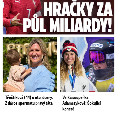
Třeštíková (44) o otci dcery:
Velká soupeřka
Z dárce spermatu pravý táta
Adamczykové: Šokující
konec!