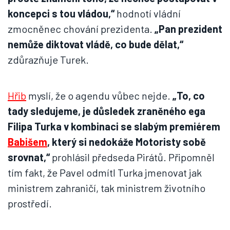
koncepci s tou vládou,“
hodnotí vládní
zmocněnec chování prezidenta.
„Pan prezident
nemůže diktovat vládě, co bude dělat,“
zdůrazňuje Turek.
Hřib
myslí, že o agendu vůbec nejde.
„To, co
tady sledujeme, je důsledek zraněného ega
Filipa Turka v kombinaci se slabým premiérem
Babišem
, který si nedokáže Motoristy sobě
srovnat,“
prohlásil předseda Pirátů. Připomněl
tím fakt, že Pavel odmítl Turka jmenovat jak
ministrem zahraničí, tak ministrem životního
prostředí.