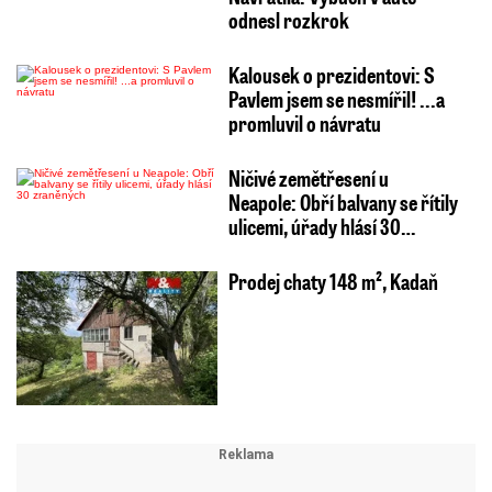
odnesl rozkrok
Kalousek o prezidentovi: S
Pavlem jsem se nesmířil! ...a
promluvil o návratu
Ničivé zemětřesení u
Neapole: Obří balvany se řítily
ulicemi, úřady hlásí 30…
Prodej chaty 148 m², Kadaň