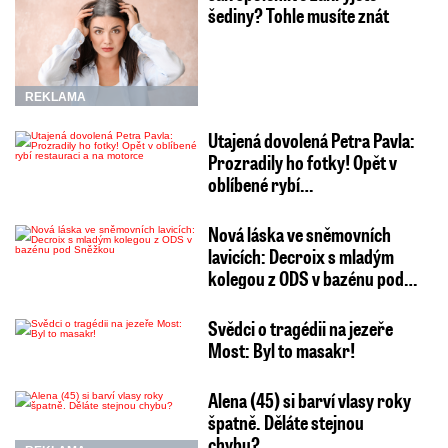
šediny? Tohle musíte znát
REKLAMA
Utajená dovolená Petra Pavla:
Prozradily ho fotky! Opět v
oblíbené rybí…
Nová láska ve sněmovních
lavicích: Decroix s mladým
kolegou z ODS v bazénu pod…
Svědci o tragédii na jezeře
Most: Byl to masakr!
Alena (45) si barví vlasy roky
špatně. Děláte stejnou
chybu?