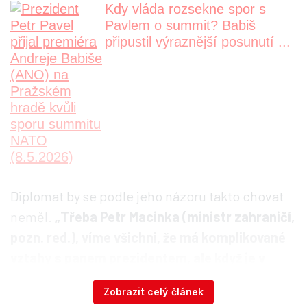
Kdy vláda rozsekne spor s
Pavlem o summit? Babiš
připustil výraznější posunutí ...
Diplomat by se podle jeho názoru takto chovat
neměl.
„Třeba Petr Macinka (ministr zahraničí,
pozn. red.), víme všichni, že má komplikované
vztahy s panem prezidentem, ale když je v
zahraničí, nikdy by si nedovolil nehezky mluvit
Zobrazit celý článek
o panu prezidentovi, protože prostě v