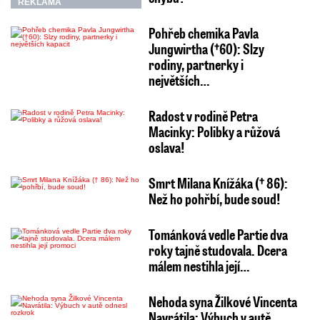
REKLAMA
Pohřeb chemika Pavla
Jungwirtha (†60): Slzy
rodiny, partnerky i
největších…
Radost v rodině Petra
Macinky: Polibky a růžová
oslava!
Smrt Milana Knížáka († 86):
Než ho pohřbí, bude soud!
Tománková vedle Partie dva
roky tajně studovala. Dcera
málem nestihla její…
Nehoda syna Žilkové Vincenta
Navrátila: Výbuch v autě