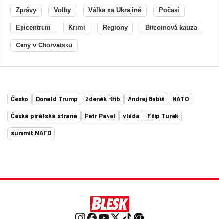
Zprávy
Volby
Válka na Ukrajině
Počasí
Epicentrum
Krimi
Regiony
Bitcoinová kauza
Ceny v Chorvatsku
Česko
Donald Trump
Zdeněk Hřib
Andrej Babiš
NATO
Česká pirátská strana
Petr Pavel
vláda
Filip Turek
summit NATO