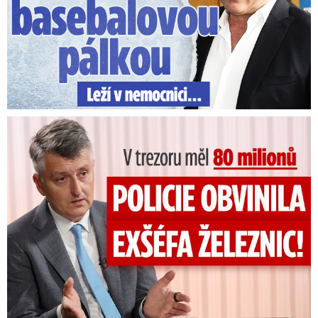
V trezoru měl 80 milionů: Policie obvinila exšéfa železnic!