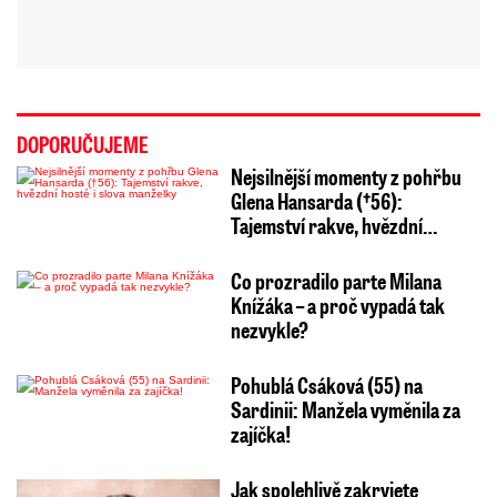
DOPORUČUJEME
Nejsilnější momenty z pohřbu
Glena Hansarda (†56):
Tajemství rakve, hvězdní…
Co prozradilo parte Milana
Knížáka – a proč vypadá tak
nezvykle?
Pohublá Csáková (55) na
Sardinii: Manžela vyměnila za
zajíčka!
Jak spolehlivě zakryjete