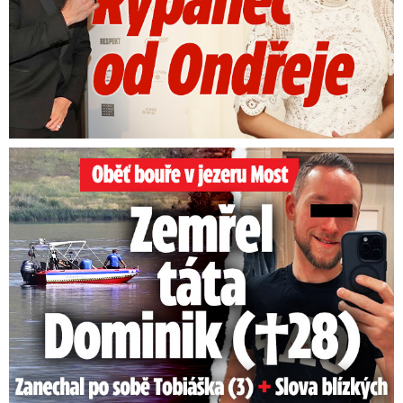
Oběť bouře v jezeru Most: Zemřel táta Dominik (†28)