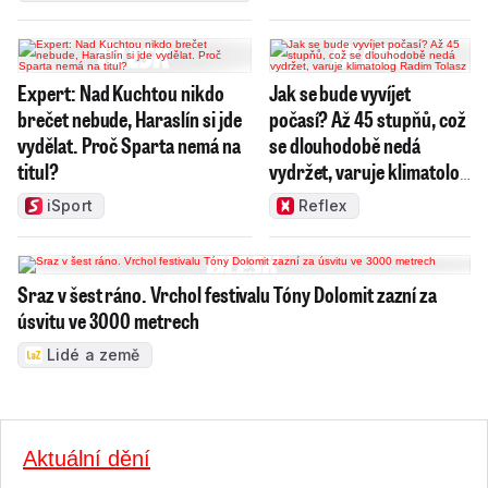
Expert: Nad Kuchtou nikdo
Jak se bude vyvíjet
brečet nebude, Haraslín si jde
počasí? Až 45 stupňů, což
vydělat. Proč Sparta nemá na
se dlouhodobě nedá
titul?
vydržet, varuje klimatolog
Radim Tolasz
iSport
Reflex
Sraz v šest ráno. Vrchol festivalu Tóny Dolomit zazní za
úsvitu ve 3000 metrech
Lidé a země
Aktuální dění