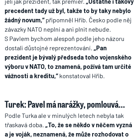
jeli jak prezident, tak premiér.
„Ostatně i takový
precedent tady už byl, takže to by taky nebylo
žádný novum,“
připomněl Hřib. Česko podle něj
závazky NATO neplní a ani plnit nebude.
S Pavlem bychom alespoň podle jeho názoru
dostali důstojné reprezentování.
„Pan
prezident je bývalý předseda toho vojenského
výboru v NATO, to znamená, požívá tam určité
vážnosti a kreditu,“
konstatoval Hřib.
Turek: Pavel má narážky, pomlouvá...
Podle Turka ale v minulých letech nebyla tak
třaskavá doba.
„To, že se někdo v něčem vyzná
a je voják, neznamená, že může rozhodovat o