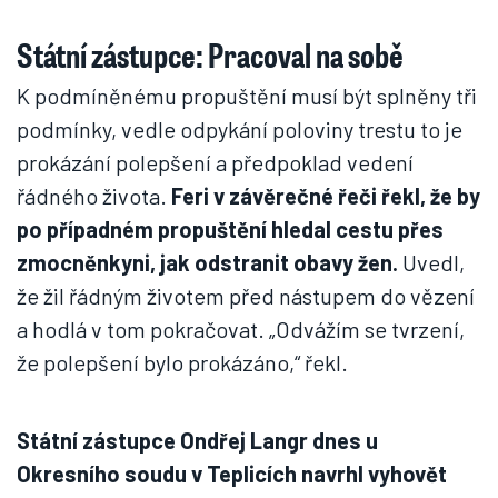
Státní zástupce: Pracoval na sobě
K podmíněnému propuštění musí být splněny tři
podmínky, vedle odpykání poloviny trestu to je
prokázání polepšení a předpoklad vedení
řádného života.
Feri v závěrečné řeči řekl, že by
po případném propuštění hledal cestu přes
zmocněnkyni, jak odstranit obavy žen.
Uvedl,
že žil řádným životem před nástupem do vězení
a hodlá v tom pokračovat. „Odvážím se tvrzení,
že polepšení bylo prokázáno,“ řekl.
Státní zástupce Ondřej Langr dnes u
Okresního soudu v Teplicích navrhl vyhovět