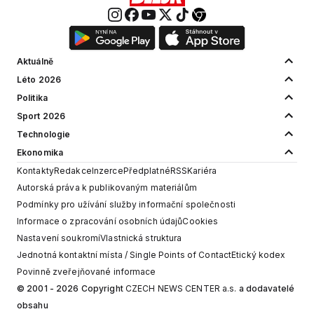
Aktuálně
Léto 2026
Politika
Sport 2026
Technologie
Ekonomika
Kontakty
Redakce
Inzerce
Předplatné
RSS
Kariéra
Autorská práva k publikovaným materiálům
Podmínky pro užívání služby informační společnosti
Informace o zpracování osobních údajů
Cookies
Nastavení soukromí
Vlastnická struktura
Jednotná kontaktní místa / Single Points of Contact
Etický kodex
Povinně zveřejňované informace
© 2001 - 2026 Copyright
CZECH NEWS CENTER a.s.
a dodavatelé
obsahu