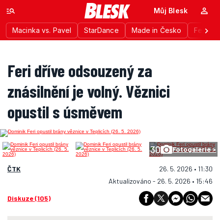
Můj Blesk
Macinka vs. Pavel
StarDance
Made in Česko
Festiva
Feri dříve odsouzený za
znásilnění je volný. Věznici
opustil s úsměvem
30
Fotogalerie >
ČTK
26. 5. 2026 • 11:30
Aktualizováno - 26. 5. 2026 • 15:46
Diskuze (105)