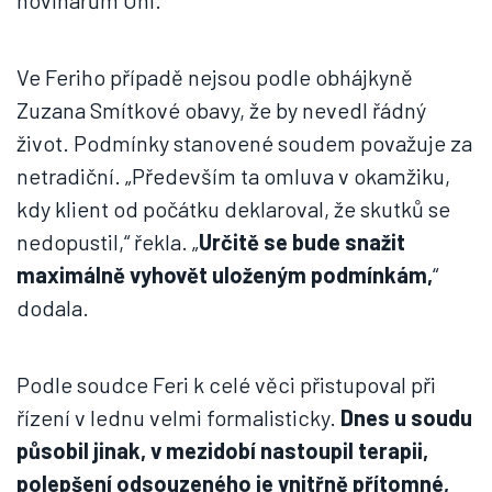
novinářům Uhl.
Ve Feriho případě nejsou podle obhájkyně
Zuzana Smítkové obavy, že by nevedl řádný
život. Podmínky stanovené soudem považuje za
netradiční. „Především ta omluva v okamžiku,
kdy klient od počátku deklaroval, že skutků se
nedopustil,“ řekla. „
Určitě se bude snažit
maximálně vyhovět uloženým podmínkám,
“
dodala.
Podle soudce Feri k celé věci přistupoval při
řízení v lednu velmi formalisticky.
Dnes u soudu
působil jinak, v mezidobí nastoupil terapii,
polepšení odsouzeného je vnitřně přítomné,