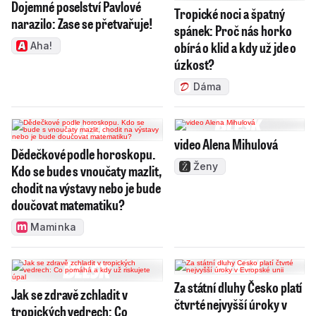
Dojemné poselství Pavlové
Tropické noci a špatný
narazilo: Zase se přetvařuje!
spánek: Proč nás horko
obírá o klid a kdy už jde o
Aha!
úzkost?
Dáma
video Alena Mihulová
Dědečkové podle horoskopu.
Ženy
Kdo se bude s vnoučaty mazlit,
chodit na výstavy nebo je bude
doučovat matematiku?
Maminka
Za státní dluhy Česko platí
Jak se zdravě zchladit v
čtvrté nejvyšší úroky v
tropických vedrech: Co