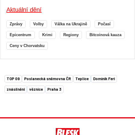
Aktuální dění
Zprávy
Volby
Válka na Ukrajině
Počasí
Epicentrum
Krimi
Regiony
Bitcoinová kauza
Ceny v Chorvatsku
TOP 09
Poslanecká sněmovna ČR
Teplice
Dominik Feri
znásilnění
věznice
Praha 3