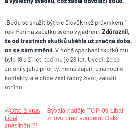
a výslechy svědků, což žádal odvolací soud.
„Budu se snažit být víc člověk než právníkem,“
řekl Feri na začátku svého vyjádření.
Zdůraznil,
že od trestních skutků uběhla už značná doba,
on se sám změnil.
V době spáchání skutků mu
bylo 19 a 21 let, teď mu je 29 let. Uvedl, že se
změnily jeho priority, nemá zájem o nahodilé
kontakty, ale chce vést řádný život, založit
rodinu.
Bývalá naděje TOP 09 Libal
znovu před soudem: Další
znásilnění?!