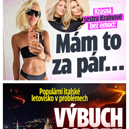
Krásná sestra Krainové bez emocí: Mám to za pár…
Erupce sicilské sopky Etny: Ruší desítky letů