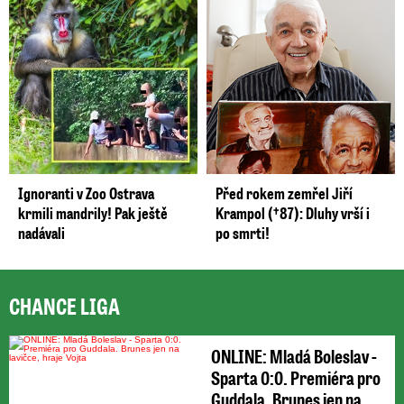
Ignoranti v Zoo Ostrava
Před rokem zemřel Jiří
krmili mandrily! Pak ještě
Krampol (†87): Dluhy vrší i
nadávali
po smrti!
CHANCE LIGA
ONLINE: Mladá Boleslav -
Sparta 0:0. Premiéra pro
Guddala. Brunes jen na