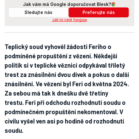
Jak vám má Google doporučovat Blesk?
Sledujte nás
Preferujte nás
Jak to celé funguje
Teplický soud vyhověl žádosti Feriho o
podmíněné propuštění z vězení. Někdejší
politik si v teplické věznici odpykával tříletý
trest za znásilnění dvou dívek a pokus o další
znásilnění. Ve vězení byl Feri od května 2024.
Za sebou má tak k dnešku dvě třetiny
trestu. Feri při odchodu rozhodnutí soudu o
podmínečném propuštění nekomentoval. V
civilu vyšel ven asi po hodině od rozhodnutí
soudu.