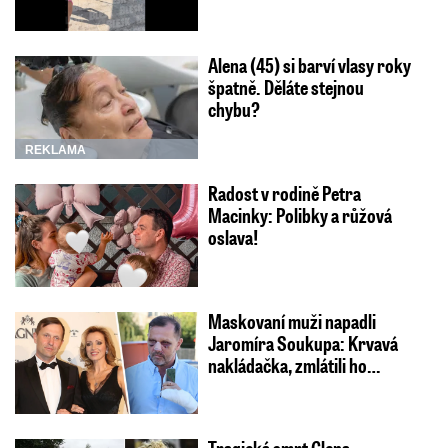
Alena (45) si barví vlasy roky
špatně. Děláte stejnou
chybu?
REKLAMA
Radost v rodině Petra
Macinky: Polibky a růžová
oslava!
Maskovaní muži napadli
Jaromíra Soukupa: Krvavá
nakládačka, zmlátili ho…