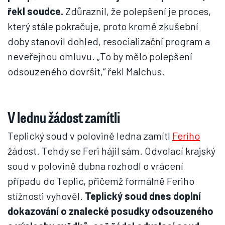
řekl soudce.
Zdůraznil, že polepšení je proces,
který stále pokračuje, proto kromě zkušební
doby stanovil dohled, resocializační program a
neveřejnou omluvu. „To by mělo polepšení
odsouzeného dovršit,“ řekl Malchus.
V lednu žádost zamítli
Teplický soud v polovině ledna zamítl
Feriho
žádost. Tehdy se Feri hájil sám. Odvolací krajský
soud v polovině dubna rozhodl o vrácení
případu do Teplic, přičemž formálně Feriho
stížnosti vyhověl.
Teplický soud dnes doplní
dokazování o znalecké posudky odsouzeného