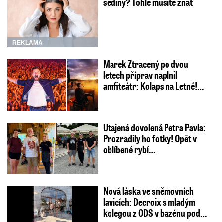
šediny? Tohle musíte znát
REKLAMA
Marek Ztracený po dvou
letech příprav naplnil
amfiteátr: Kolaps na Letné!…
Utajená dovolená Petra Pavla:
Prozradily ho fotky! Opět v
oblíbené rybí…
Nová láska ve sněmovních
lavicích: Decroix s mladým
kolegou z ODS v bazénu pod…