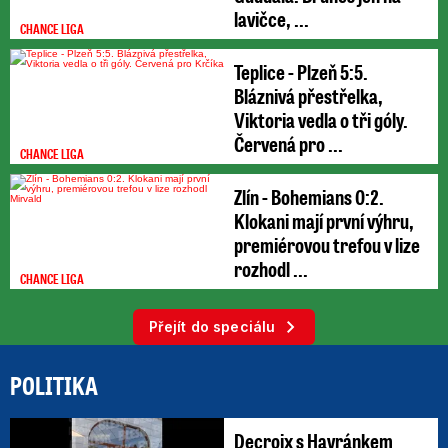
lavičce, ...
CHANCE LIGA
Teplice - Plzeň 5:5.
Bláznivá přestřelka,
Viktoria vedla o tři góly.
Červená pro ...
CHANCE LIGA
Zlín - Bohemians 0:2.
Klokani mají první výhru,
premiérovou trefou v lize
rozhodl ...
CHANCE LIGA
Přejít do speciálu
POLITIKA
Decroix s Havránkem