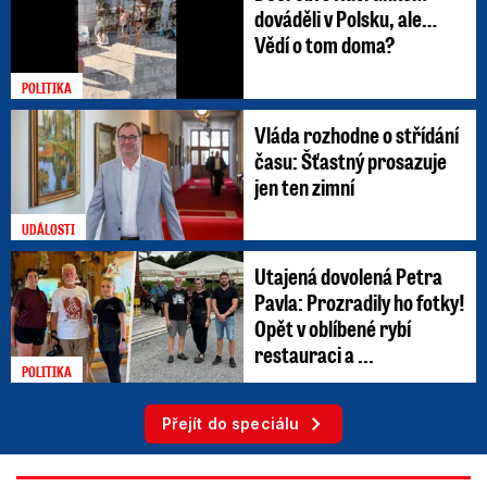
dováděli v Polsku, ale…
Vědí o tom doma?
POLITIKA
Vláda rozhodne o střídání
času: Šťastný prosazuje
jen ten zimní
UDÁLOSTI
Utajená dovolená Petra
Pavla: Prozradily ho fotky!
Opět v oblíbené rybí
restauraci a ...
POLITIKA
Přejít do speciálu