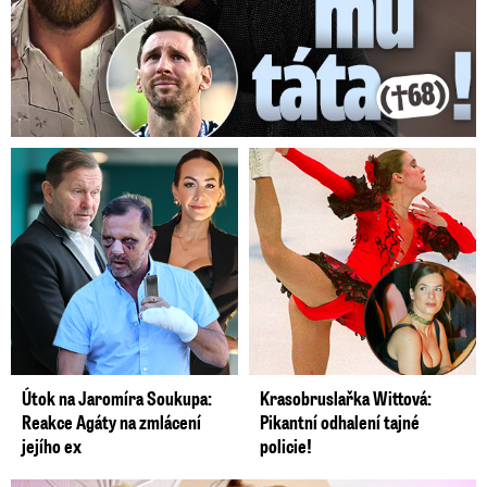
Video se připravuje ...
Dominik Feri rozhodnutí soudu o podmínečném
propuštění nekomentoval.
Zdroj: ČTK/Blesk
Útok na Jaromíra Soukupa:
Krasobruslařka Wittová:
Reakce Agáty na zmlácení
Pikantní odhalení tajné
jejího ex
policie!