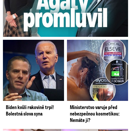
vinu odmítal, zpochybňoval věrohodnost
dívek. Státní zástupce a teplický soud se v
lednu shodli, že zatím Feri neprokázal
polepšení, zcela mu chybí sebereflexe.
Podmínkou pro podmíněné propuštění je
odpykání poloviny trestu, prokázané polepšení
po právní moci rozsudku a očekávání, že povede
odsouzený dál řádný způsob života.
Dva dokonané skutky se podle pravomocného
rozsudku staly ve Feriho žižkovském bytě.
Tehdejší mladý teplický radní, student práv a
Biden kvůli rakovině trpí!
Ministerstvo varuje před
populární influencer tam podle pravomocného
Bolestná slova syna
nebezpečnou kosmetikou:
rozsudku v březnu a listopadu 2016 líbal a
Nemáte ji?
osahával dvě dívky přes jejich nesouhlas a