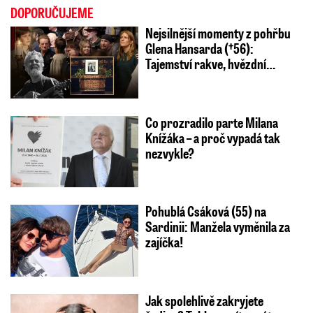
DOPORUČUJEME
Nejsilnější momenty z pohřbu
Glena Hansarda (†56):
Tajemství rakve, hvězdní…
Co prozradilo parte Milana
Knížáka – a proč vypadá tak
nezvykle?
Pohublá Csáková (55) na
Sardinii: Manžela vyměnila za
zajíčka!
Jak spolehlivě zakryjete