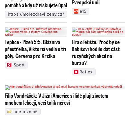
Evropské unii
pomáhá a kdy už riskujete úpal
e15
https://mojezdravi.zeny.cz/
Teplice - Plzeň 5:5. Bláznivá
Hra o letiště. Proč by se
přestřelka, Viktoria vedla o tři
Babišovi hodilo dát část
góly. Červená pro Krčíka
ruzyňských akcií na
burzu?
iSport
Reflex
Filip Vondrášek: V Jižní Americe si lidé plují životem
mnohem lehčeji, věci tolik neřeší
Lidé a země