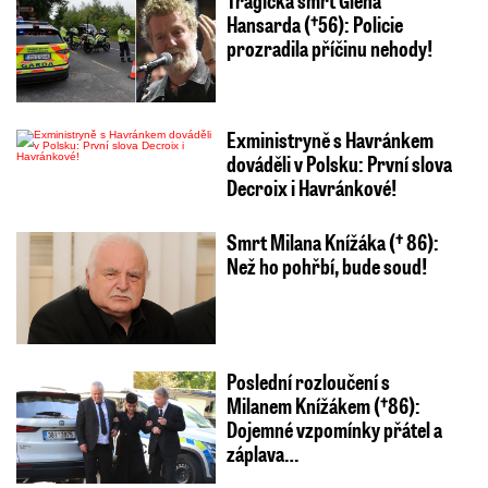
Tragická smrt Glena
Hansarda (†56): Policie
prozradila příčinu nehody!
Exministryně s Havránkem
dováděli v Polsku: První slova
Decroix i Havránkové!
Smrt Milana Knížáka († 86):
Než ho pohřbí, bude soud!
Poslední rozloučení s
Milanem Knížákem (†86):
Dojemné vzpomínky přátel a
záplava…