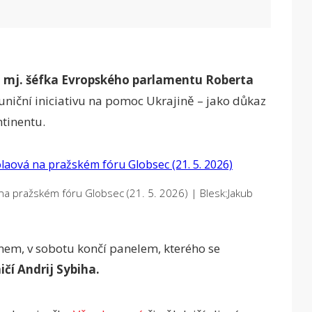
ci mj. šéfka Evropského parlamentu Roberta
uniční iniciativu na pomoc Ukrajině – jako důkaz
ntinentu.
a pražském fóru Globsec (21. 5. 2026)
|
Blesk:Jakub
em, v sobotu končí panelem, kterého se
ičí Andrij Sybiha.