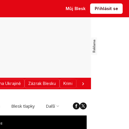
Můj Blesk
Přihlásit se
na Ukrajině
Zázrak Blesku
Krimi
Donald Trump
Sport
i
Blesk tlapky
Další