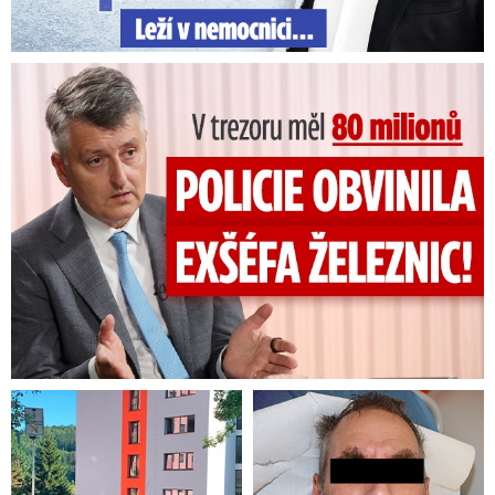
V trezoru měl 80 milionů: Policie obvinila exšéfa železnic!