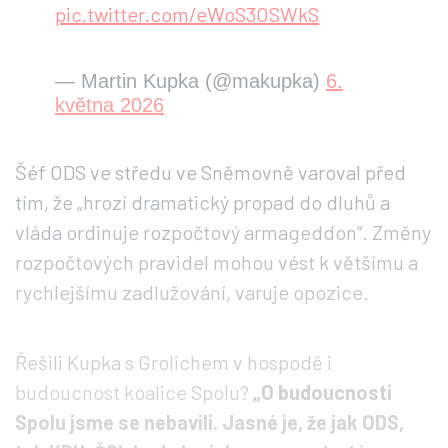
pic.twitter.com/eWoS3OSWkS
— Martin Kupka (@makupka)
6.
května 2026
Šéf ODS ve středu ve Sněmovně varoval před
tím, že „hrozí dramatický propad do dluhů a
vláda ordinuje rozpočtový armageddon“. Změny
rozpočtových pravidel mohou vést k většímu a
rychlejšímu zadlužování, varuje opozice.
Řešili Kupka s Grolichem v hospodě i
budoucnost koalice Spolu?
„O budoucnosti
Spolu jsme se nebavili. Jasné je, že jak ODS,