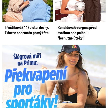
Třeštíková (44) o otci dcery:
Ronaldova Georgina před
Z dárce spermatu pravý táta
svatbou pod palbou:
Nechutné útoky!
Lucie Šlégrová míří na Primu. Překvapení pro sporťáky!