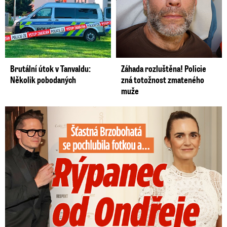
Brutální útok v Tanvaldu:
Záhada rozluštěna! Policie
Několik pobodaných
zná totožnost zmateného
muže
Šťastná Brzobohatá se pochlubila fotkou: Rýpanec od Ondřeje