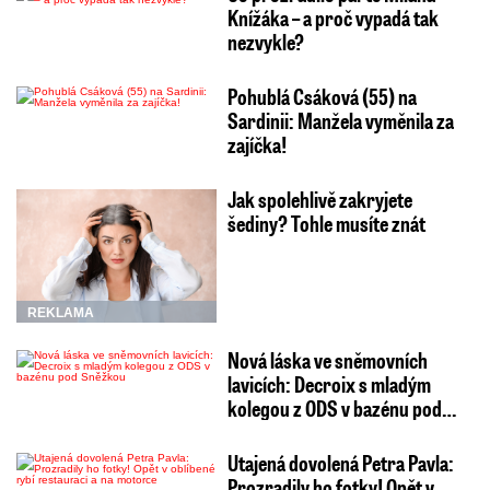
Knížáka – a proč vypadá tak
nezvykle?
Pohublá Csáková (55) na
Sardinii: Manžela vyměnila za
zajíčka!
Jak spolehlivě zakryjete
šediny? Tohle musíte znát
REKLAMA
Nová láska ve sněmovních
lavicích: Decroix s mladým
kolegou z ODS v bazénu pod…
Utajená dovolená Petra Pavla:
Prozradily ho fotky! Opět v