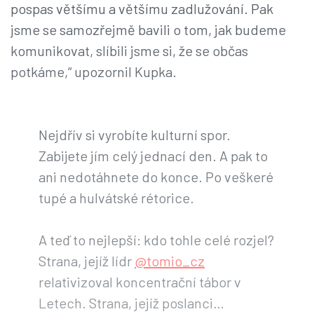
pospas většímu a většímu zadlužování. Pak
jsme se samozřejmě bavili o tom, jak budeme
komunikovat, slíbili jsme si, že se občas
potkáme,“ upozornil Kupka.
Nejdřív si vyrobíte kulturní spor.
Zabijete jím celý jednací den. A pak to
ani nedotáhnete do konce. Po veškeré
tupé a hulvátské rétorice.
A teď to nejlepší: kdo tohle celé rozjel?
Strana, jejíž lídr
@tomio_cz
relativizoval koncentrační tábor v
Letech. Strana, jejíž poslanci…