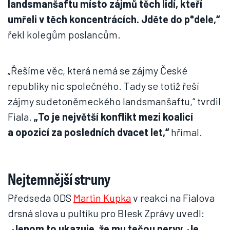
landsmanšaftu místo zájmů těch lidí, kteří
umřeli v těch koncentrácích. Jděte do p*dele,“
řekl kolegům poslancům.
„Řešíme věc, která nemá se zájmy České
republiky nic společného. Tady se totiž řeší
zájmy sudetoněmeckého landsmanšaftu,“ tvrdil
Fiala.
„To je největší konflikt mezi koalicí
a opozicí za posledních dvacet let,“
hřímal.
Nejtemnější struny
Předseda ODS
Martin Kupka
v reakci na Fialova
drsná slova u pultíku pro Blesk Zprávy uvedl:
„Jenom to ukazuje, že mu tečou nervy. Je