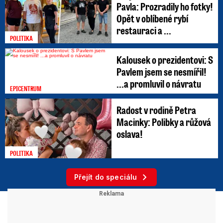
Pavla: Prozradily ho fotky!
Opět v oblíbené rybí
restauraci a ...
POLITIKA
Kalousek o prezidentovi: S
Pavlem jsem se nesmířil!
...a promluvil o návratu
EPICENTRUM
Radost v rodině Petra
Macinky: Polibky a růžová
oslava!
POLITIKA
Přejít do speciálu