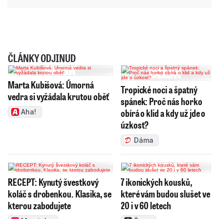
ČLÁNKY ODJINUD
Marta Kubišová: Úmorná
Tropické noci a špatný
vedra si vyžádala krutou oběť
spánek: Proč nás horko
obírá o klid a kdy už jde o
Aha!
úzkost?
Dáma
RECEPT: Kynutý švestkový
7 ikonických kousků,
koláč s drobenkou. Klasika, se
které vám budou slušet ve
kterou zabodujete
20 i v 60 letech