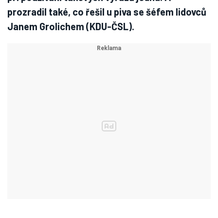
prozradil také, co řešil u piva se šéfem lidovců
Janem Grolichem (KDU-ČSL).