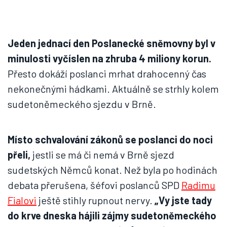
Jeden jednací den Poslanecké sněmovny byl v
minulosti vyčíslen na zhruba 4 miliony korun.
Přesto dokáží poslanci mrhat drahocenný čas
nekonečnými hádkami. Aktuálně se strhly kolem
sudetoněmeckého sjezdu v Brně.
Místo schvalování zákonů se poslanci do noci
přeli,
jestli se má či nemá v Brně sjezd
sudetských Němců konat. Než byla po hodinách
debata přerušena, šéfovi poslanců SPD
Radimu
Fialovi
ještě stihly rupnout nervy.
„Vy jste tady
do krve dneska hájili zájmy sudetoněmeckého