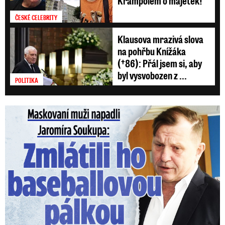
Krampolem o majetek!
ČESKÉ CELEBRITY
Klausova mrazivá slova
na pohřbu Knížáka
(†86): Přál jsem si, aby
byl vysvobozen z ...
POLITIKA
Maskovaní muži napadli Jaromíra Soukupa: Krvavá nakládačka