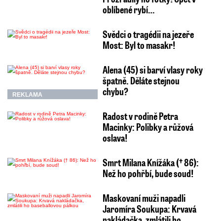
oblíbené rybí…
Svědci o tragédii na jezeře
Most: Byl to masakr!
Alena (45) si barví vlasy roky
špatně. Děláte stejnou
chybu?
REKLAMA
Radost v rodině Petra
Macinky: Polibky a růžová
oslava!
Smrt Milana Knížáka († 86):
Než ho pohřbí, bude soud!
Maskovaní muži napadli
Jaromíra Soukupa: Krvavá
nakládačka, zmlátili ho…