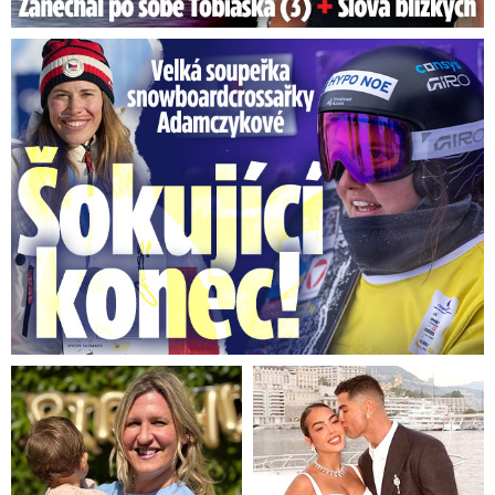
Velká soupeřka Adamczykové: Šokující konec!