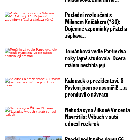
Poslední rozloučení s
Milanem Knížákem (†86):
Dojemné vzpomínky přátel a
záplava…
Tománková vedle Partie dva
roky tajně studovala. Dcera
málem nestihla její…
Kalousek o prezidentovi: S
Pavlem jsem se nesmířil! ...a
promluvil o návratu
Nehoda syna Žilkové Vincenta
Navrátila: Výbuch v autě
odnesl rozkrok
Prodej rodinného domu 66