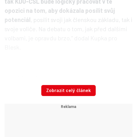
tak KDU-ČSL bude logicky pracovat v té
opozici na tom, aby dokázala posílit svůj
potenciál
, posílit svoji jak členskou základu, tak i
svoje voliče. Na debatu o tom, jak před dalšími
volbami, je opravdu brzo,“ dodal Kupka pro
Blesk.
Martin Kupka (ODS) na setkání s Vítem Rakušanem (STAN) (7.5.2026)
Autor: Facebook - M. Kupka
Zobrazit celý článek
Fiala pobouřil i Rakušana
Ve čtvrtek pak Kupka sdílel foto s dalším
opozičním lídrem, šéfem STAN Vítem