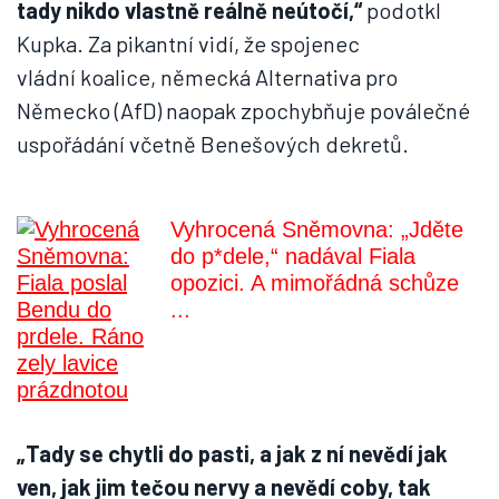
tady nikdo vlastně reálně neútočí,“
podotkl
Kupka. Za pikantní vidí, že spojenec
vládní koalice, německá Alternativa pro
Německo (AfD) naopak zpochybňuje poválečné
uspořádání včetně Benešových dekretů.
Vyhrocená Sněmovna: „Jděte
do p*dele,“ nadával Fiala
opozici. A mimořádná schůze
...
„Tady se chytli do pasti, a jak z ní nevědí jak
ven, jak jim tečou nervy a nevědí coby, tak