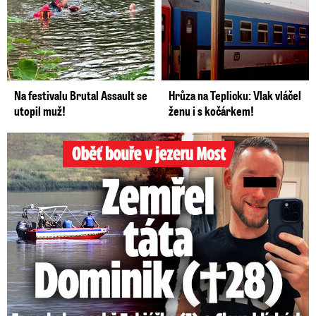
Na festivalu Brutal Assault se
Hrůza na Teplicku: Vlak vláčel
utopil muž!
ženu i s kočárkem!
Oběť bouře v jezeru Most: Zemřel táta Dominik (†28)