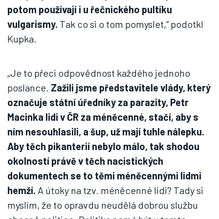
potom používají i u řečnického pultíku
vulgarismy.
Tak co si o tom pomyslet,“ podotkl
Kupka.
„Je to přeci odpovědnost každého jednoho
poslance.
Zažili jsme představitele vlády, který
označuje státní úředníky za parazity, Petr
Macinka lidi v ČR za méněcenné, stačí, aby s
ním nesouhlasili, a šup, už mají tuhle nálepku.
Aby těch pikanterií nebylo málo, tak shodou
okolností právě v těch nacistických
dokumentech se to těmi méněcennými lidmi
hemží.
A útoky na tzv. méněcenné lidi? Tady si
myslím, že to opravdu neudělá dobrou službu