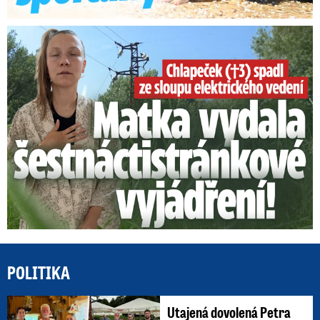
Smrtelný pád chlapce: Matka vydala vyjádření na 16 stran
POLITIKA
Utajená dovolená Petra