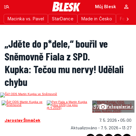
Můj Blesk
Macinka vs. Pavel
StarDance
Made in Česko
Festiva
„Jděte do p*dele,“ bouřil ve
Sněmovně Fiala z SPD.
Kupka: Tečou mu nervy! Udělali
chybu
37
Fotogalerie >
Jaroslav Šimáček
7. 5. 2026 • 05:00
Aktualizováno - 7. 5. 2026 • 13:27