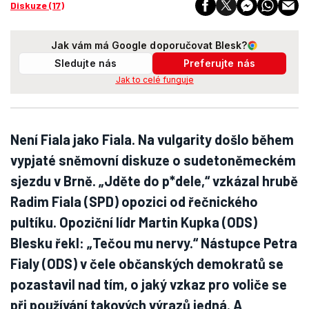
Diskuze (17)
Jak vám má Google doporučovat Blesk?
Sledujte nás
Preferujte nás
Jak to celé funguje
Není Fiala jako Fiala. Na vulgarity došlo během
vypjaté sněmovní diskuze o sudetoněmeckém
sjezdu v Brně. „Jděte do p*dele,“ vzkázal hrubě
Radim Fiala (SPD) opozici od řečnického
pultíku. Opoziční lídr Martin Kupka (ODS)
Blesku řekl: „Tečou mu nervy.“ Nástupce Petra
Fialy (ODS) v čele občanských demokratů se
pozastavil nad tím, o jaký vzkaz pro voliče se
při používání takových výrazů jedná. A