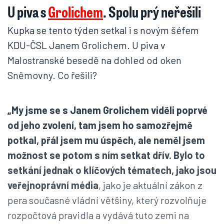
U piva s
Grolichem
. Spolu prý neřešili
Kupka se tento týden setkal i s novým šéfem
KDU-ČSL Janem Grolichem. U piva v
Malostranské besedě na dohled od oken
Sněmovny. Co řešili?
„My jsme se s Janem Grolichem viděli poprvé
od jeho zvolení, tam jsem ho samozřejmě
potkal, přál jsem mu úspěch, ale neměl jsem
možnost se potom s ním setkat dřív. Bylo to
setkání jednak o klíčových tématech, jako jsou
veřejnoprávní média
, jako je aktuální zákon z
pera současné vládní většiny, který rozvolňuje
rozpočtová pravidla a vydává tuto zemi na