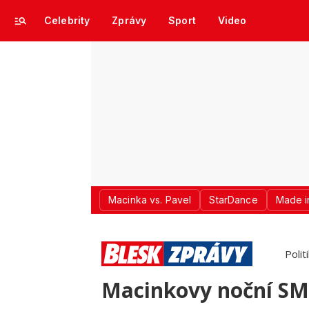
Celebrity
Zprávy
Sport
Video
Macinka vs. Pavel
StarDance
Made i
Polit
Macinkovy noční SMS