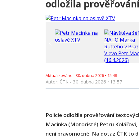
odložila prověřován
Aktualizováno -
30. dubna 2026
•
15:48
Autor: ČTK -
30. dubna 2026
•
13:57
Policie odložila prověřování textových
Macinka (Motoristé) Petru Kolářovi,
není pravomocné. Na dotaz ČTK to dn