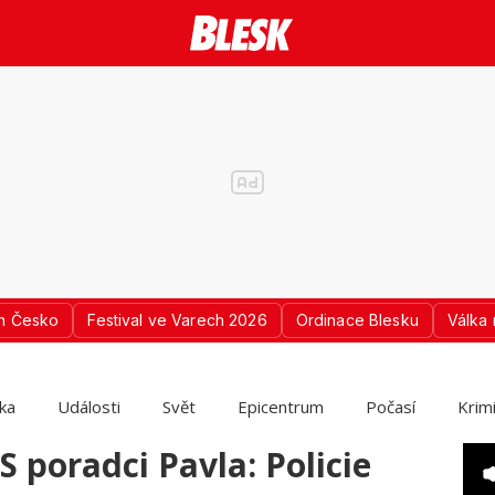
n Česko
Festival ve Varech 2026
Ordinace Blesku
Válka 
ika
Události
Svět
Epicentrum
Počasí
Krim
 poradci Pavla: Policie