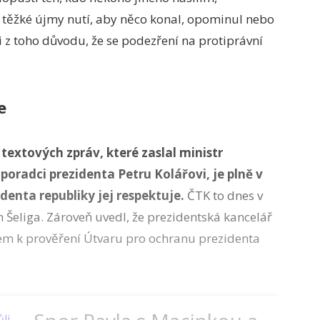
 těžké újmy nutí, aby něco konal, opominul nebo
i z toho důvodu, že se podezření na protiprávní
e
textových zpráv, které zaslal ministr
poradci prezidenta Petru Kolářovi, je plně v
denta republiky jej respektuje.
ČTK to dnes v
h Šeliga. Zároveň uvedl, že prezidentská kancelář
m k prověření Útvaru pro ochranu prezidenta