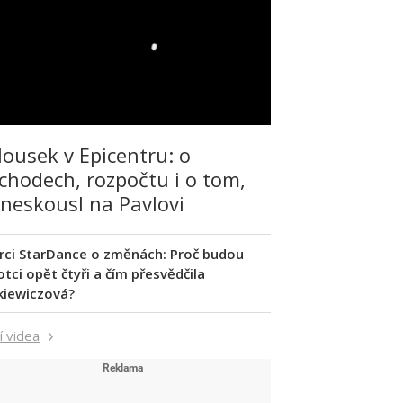
lousek v Epicentru: o
chodech, rozpočtu i o tom,
 neskousl na Pavlovi
rci StarDance o změnách: Proč budou
tci opět čtyři a čím přesvědčila
kiewiczová?
í videa