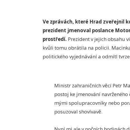
Ve zprávách, které Hrad zveřejnil 
prezident jmenoval poslance Moto
prostředí.
Prezident v jejich obsahu v
kvůli tomu obrátila na policii. Macink
politického vyjednávání a odmítl tvrzen
Ministr zahraničních věcí Petr Ma
postoj ke jmenování navrženého 
mými spolupracovníky nebo pora
posuzoval shovívavě.
Nyní mi ale v nočních hodinách 