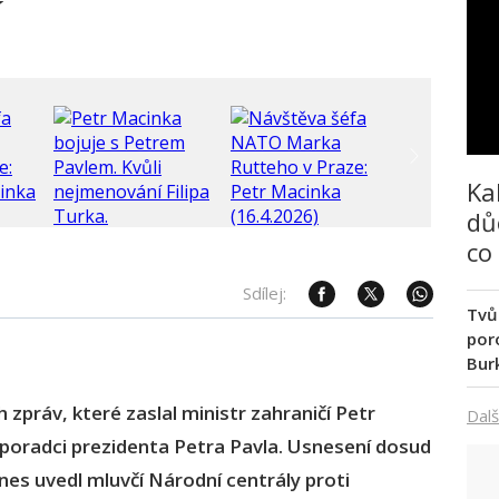
í
Ka
dů
co
Sdílej:
Tvů
poro
Bur
 zpráv, které zaslal ministr zahraničí Petr
Dalš
 poradci prezidenta Petra Pavla. Usnesení dosud
es uvedl mluvčí Národní centrály proti