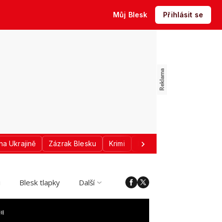
Můj Blesk
Přihlásit se
na Ukrajině
Zázrak Blesku
Krimi
Donald Trump
Sport
i
Blesk tlapky
Další