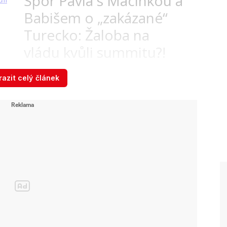
Spor Pavla s Macinkou a
Babišem o „zakázané“
Turecko: Žaloba na
vládu kvůli summitu?!
azit celý článek
 se připravuje ...
Turek vytáhli komunistické noviny.