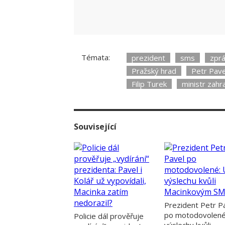
Témata:
prezident
sms
zpr
Pražský hrad
Petr Pave
Filip Turek
ministr zahra
Související
Prezident Petr P
po motodovolené
Policie dál prověřuje
výslechu kvůli