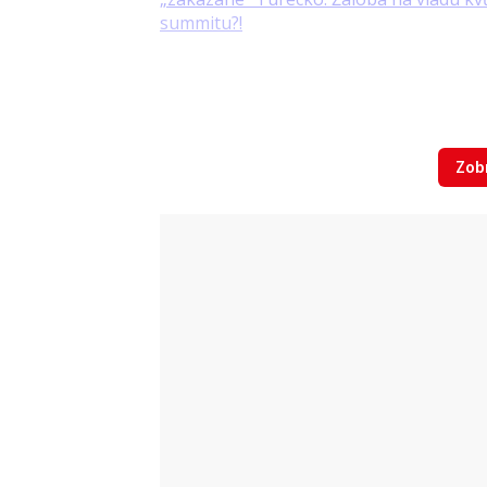
Zobr
Video
Pavel dorazil do Sněmovny. Macinka a 
Zdroj: Blesk - M. Nový