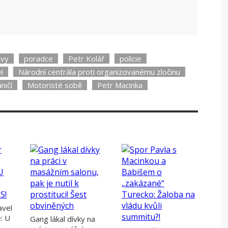
ávy
poradce
Petr Kolář
policie
l
Národní centrála proti organizovanému zločinu
ničí
Motoristé sobě
Petr Macinka
avel
: U
Gang lákal dívky na