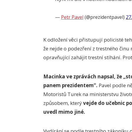
—
Petr Pavel
(@prezidentpavel)
27
K odložení věci přistupují policisté t
že nejde o podezření z trestného činu 
opravňující zahájit trestní stíhání. Pro
Macinka ve zprávách napsal, že „st
panem prezidentem“.
Pavel podle ně
Motoristů Turek na ministerstvu život
způsobem, který
vejde do učebnic po
uvedl mimo jiné.
Vydírání se podle trestního zákoníku 