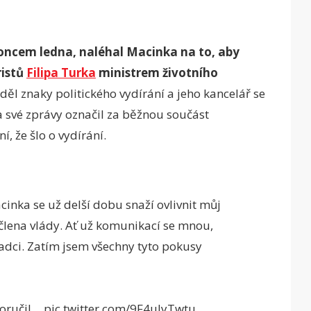
koncem ledna, naléhal Macinka na to, aby
ristů
Filipa Turka
ministrem životního
iděl znaky politického vydírání a jeho kancelář se
a své zprávy označil za běžnou součást
í, že šlo o vydírání.
cinka se už delší dobu snaží ovlivnit můj
člena vlády. Ať už komunikací se mnou,
dci. Zatím jsem všechny tyto pokusy
doručil…
pic.twitter.com/9F4uIyTwtu