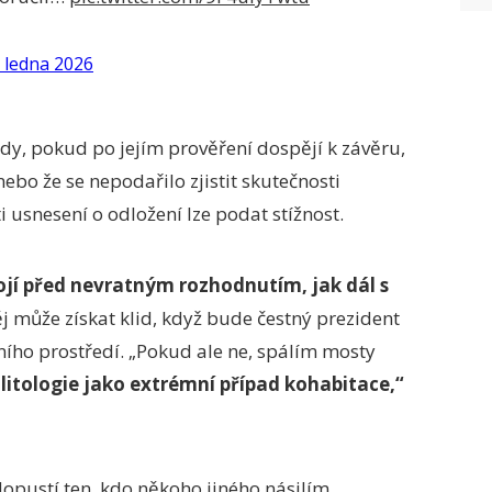
. ledna 2026
ehdy, pokud po jejím prověření dospějí k závěru,
nebo že se nepodařilo zjistit skutečnosti
ti usnesení o odložení lze podat stížnost.
ojí před nevratným rozhodnutím, jak dál s
j může získat klid, když bude čestný prezident
ního prostředí. „Pokud ale ne, spálím mosty
litologie jako extrémní případ kohabitace,“
dopustí ten, kdo někoho jiného násilím,