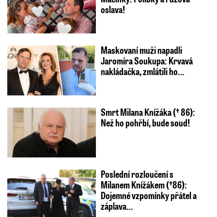
oslava!
Maskovaní muži napadli
Jaromíra Soukupa: Krvavá
nakládačka, zmlátili ho…
Smrt Milana Knížáka († 86):
Než ho pohřbí, bude soud!
Poslední rozloučení s
Milanem Knížákem (†86):
Dojemné vzpomínky přátel a
záplava…