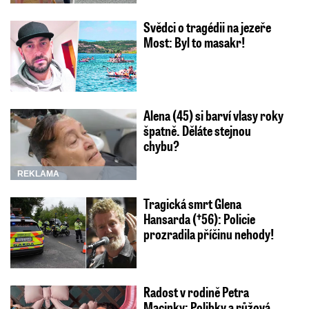
Svědci o tragédii na jezeře
Most: Byl to masakr!
Alena (45) si barví vlasy roky
špatně. Děláte stejnou
chybu?
REKLAMA
Tragická smrt Glena
Hansarda (†56): Policie
prozradila příčinu nehody!
Radost v rodině Petra
Macinky: Polibky a růžová