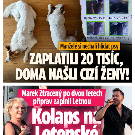
Za hlídání psů zaplatili 20 tisíc, doma našli cizí ženy!
Marek Ztracený na Letné: Pártlová stopla koncert