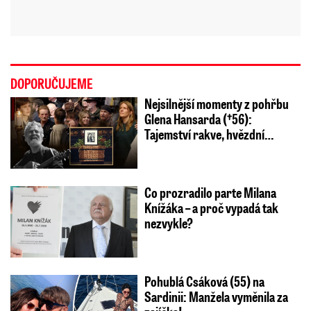
DOPORUČUJEME
Nejsilnější momenty z pohřbu
Glena Hansarda (†56):
Tajemství rakve, hvězdní…
Co prozradilo parte Milana
Knížáka – a proč vypadá tak
nezvykle?
Pohublá Csáková (55) na
Sardinii: Manžela vyměnila za