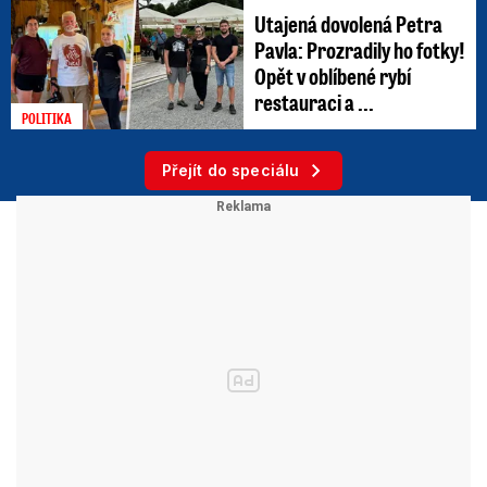
Utajená dovolená Petra
Pavla: Prozradily ho fotky!
Opět v oblíbené rybí
restauraci a ...
POLITIKA
Přejít do speciálu