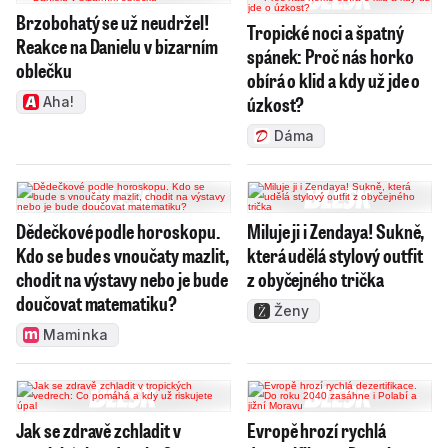
Brzobohatý se už neudržel!
Tropické noci a špatný
Reakce na Danielu v bizarním
spánek: Proč nás horko
oblečku
obírá o klid a kdy už jde o
úzkost?
Aha!
Dáma
Dědečkové podle horoskopu.
Miluje ji i Zendaya! Sukně,
Kdo se bude s vnoučaty mazlit,
která udělá stylový outfit
chodit na výstavy nebo je bude
z obyčejného trička
doučovat matematiku?
Ženy
Maminka
Jak se zdravě zchladit v
Evropě hrozí rychlá