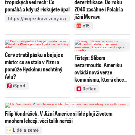
tropických vedrech: Co
dezertifikace. Do roku
pomáhá a kdy už riskujete úpal
2040 zasáhne i Polabí a
jižní Moravu
https://mojezdravi.zeny.cz/
e15
Červ ztratil pásku a bojuje o
Fištejn: Slibem
místo: co se stalo v Plzni a
nezarmoutíš. Ameriku
pomůže Hyskému nechtěný
ovládá nová verze
Adu?
komunismu, která chce
měnit zajeté pořádky
iSport
Reflex
Filip Vondrášek: V Jižní Americe si lidé plují životem
mnohem lehčeji, věci tolik neřeší
Lidé a země