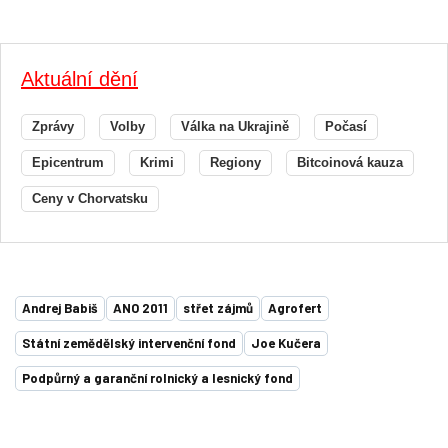
Aktuální dění
Zprávy
Volby
Válka na Ukrajině
Počasí
Epicentrum
Krimi
Regiony
Bitcoinová kauza
Ceny v Chorvatsku
Andrej Babiš
ANO 2011
střet zájmů
Agrofert
Státní zemědělský intervenční fond
Joe Kučera
Podpůrný a garanční rolnický a lesnický fond