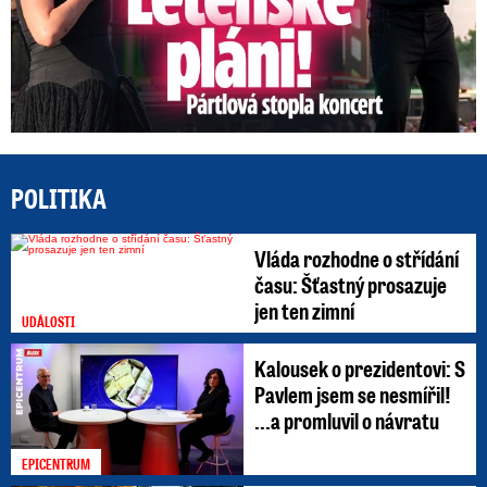
POLITIKA
Vláda rozhodne o střídání
času: Šťastný prosazuje
jen ten zimní
UDÁLOSTI
Kalousek o prezidentovi: S
Pavlem jsem se nesmířil!
...a promluvil o návratu
EPICENTRUM