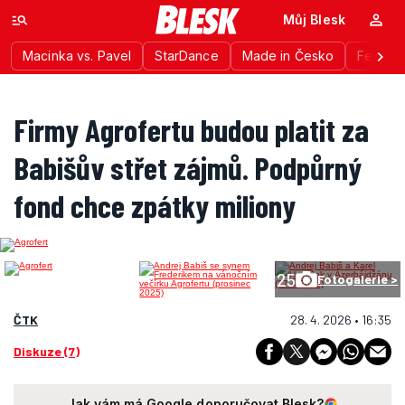
Můj Blesk
Macinka vs. Pavel
StarDance
Made in Česko
Festiva
Firmy Agrofertu budou platit za
Babišův střet zájmů. Podpůrný
fond chce zpátky miliony
25
Fotogalerie >
ČTK
28. 4. 2026 • 16:35
Diskuze (7)
Jak vám má Google doporučovat Blesk?