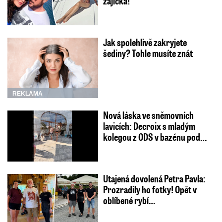
zajíčka!
Jak spolehlivě zakryjete
šediny? Tohle musíte znát
REKLAMA
Nová láska ve sněmovních
lavicích: Decroix s mladým
kolegou z ODS v bazénu pod…
Utajená dovolená Petra Pavla:
Prozradily ho fotky! Opět v
oblíbené rybí…