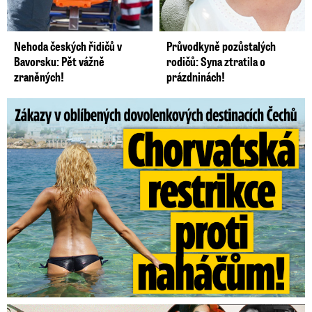
Nehoda českých řidičů v
Průvodkyně pozůstalých
Bavorsku: Pět vážně
rodičů: Syna ztratila o
zraněných!
prázdninách!
Zákazy v dovolenkových rájích: Restrikce proti naháčům!