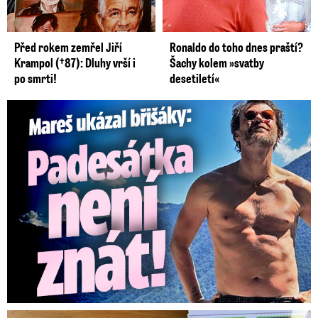
Před rokem zemřel Jiří
Ronaldo do toho dnes praští?
Krampol (†87): Dluhy vrší i
Šachy kolem »svatby
po smrti!
desetiletí«
Mareš v dokonalé formě ukázal břišáky: Padesátka není znát