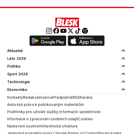
Aktuálně
Léto 2026
Politika
Sport 2026
Technologie
Ekonomika
Kontakty
Redakce
Inzerce
Předplatné
RSS
Kariéra
Autorská práva k publikovaným materiálům
Podmínky pro užívání služby informační společnosti
Informace o zpracování osobních údajů
Cookies
Nastavení soukromí
Vlastnická struktura
Jednotná kontaktní místa / Single Points of Contact
Etický kodex