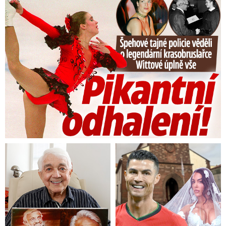
Tajná policie špehovala krasobruslařku Wittovou: Pikantní ...