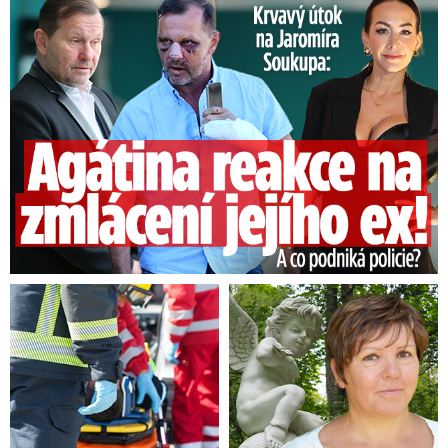
Útok na Jaromíra Soukupa: Reakce Agáty na zmlácení jejího ex