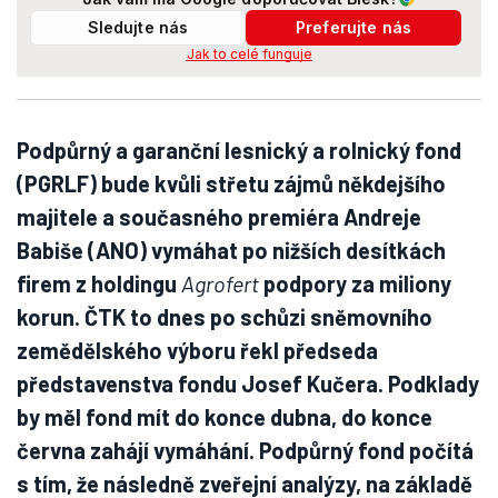
Sledujte nás
Preferujte nás
Jak to celé funguje
Podpůrný a garanční lesnický a rolnický fond
(PGRLF) bude kvůli střetu zájmů někdejšího
majitele a současného premiéra Andreje
Babiše (ANO) vymáhat po nižších desítkách
firem z holdingu
Agrofert
podpory za miliony
korun. ČTK to dnes po schůzi sněmovního
zemědělského výboru řekl předseda
představenstva fondu Josef Kučera. Podklady
by měl fond mít do konce dubna, do konce
června zahájí vymáhání. Podpůrný fond počítá
s tím, že následně zveřejní analýzy, na základě