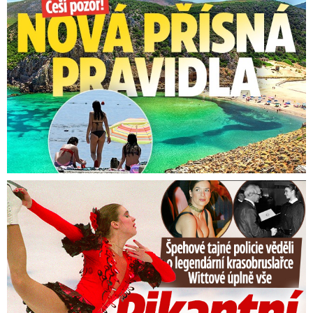
Tajná policie špehovala krasobruslařku Wittovou: Pikantní ...