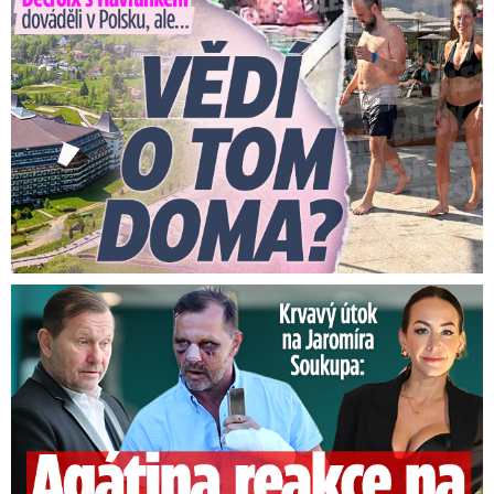
Útok na Jaromíra Soukupa: Reakce Agáty na zmlácení jejího ex