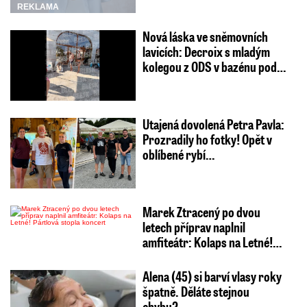
REKLAMA
Nová láska ve sněmovních
lavicích: Decroix s mladým
kolegou z ODS v bazénu pod…
Utajená dovolená Petra Pavla:
Prozradily ho fotky! Opět v
oblíbené rybí…
Marek Ztracený po dvou
letech příprav naplnil
amfiteátr: Kolaps na Letné!…
Alena (45) si barví vlasy roky
špatně. Děláte stejnou
chybu?