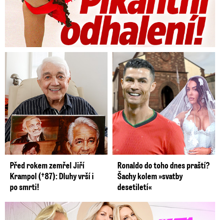
Před rokem zemřel Jiří
Ronaldo do toho dnes praští?
Krampol (†87): Dluhy vrší i
Šachy kolem »svatby
po smrti!
desetiletí«
Krásná sestra Krainové bez emocí: Mám to za pár…