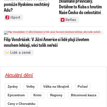
zklamané pravičáky.
pomůže Hyskému nechtěný
Dotáhne to Kuba s hnutím
Adu?
Naše Česko do celostátní
politiky?
iSport
Reflex
Filip Vondrášek: V Jižní Americe si lidé plují životem
mnohem lehčeji, věci tolik neřeší
Lidé a země
Aktuální dění
Zprávy
Volby
Válka na Ukrajině
Počasí
Epicentrum
Krimi
Regiony
Bitcoinová kauza
Ceny v Chorvatsku