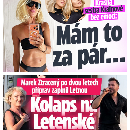
Marek Ztracený na Letné: Pártlová stopla koncert