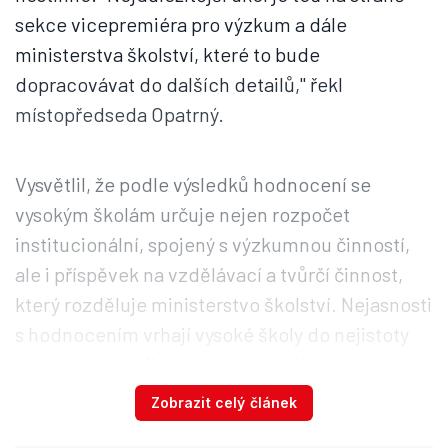
sekce vicepremiéra pro výzkum a dále
ministerstva školství, které to bude
dopracovávat do dalších detailů," řekl
místopředseda Opatrný.
Vysvětlil, že podle výsledků hodnocení se
vysokým školám určuje nejen rozpočet
institucionální, spojený s výzkumnou činností,
ale i příspěvek na vzdělávací a tvůrčí činnost,
který rozděluje ministerstvo školství. Nejasnosti
s hodnocením vrhají vysoké školy do nejistoty
ohledně jejich financování v dalších letech.
Zobrazit celý článek
Na vysoké školy šlo letos ze státního rozpočtu