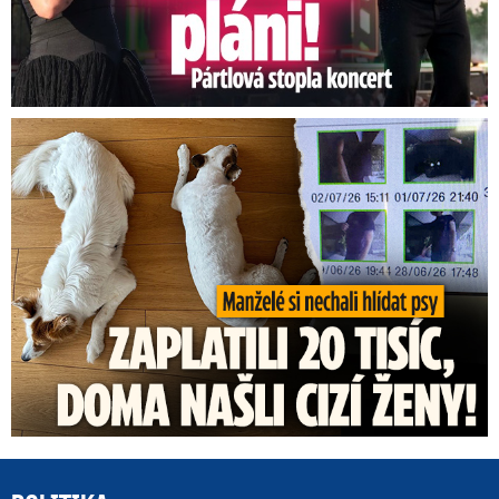
Za hlídání psů zaplatili 20 tisíc, doma našli cizí ženy!