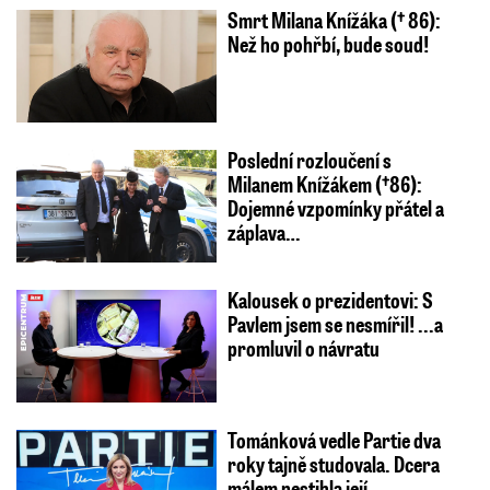
Smrt Milana Knížáka († 86):
Než ho pohřbí, bude soud!
Poslední rozloučení s
Milanem Knížákem (†86):
Dojemné vzpomínky přátel a
záplava…
Kalousek o prezidentovi: S
Pavlem jsem se nesmířil! ...a
promluvil o návratu
Tománková vedle Partie dva
roky tajně studovala. Dcera
málem nestihla její…