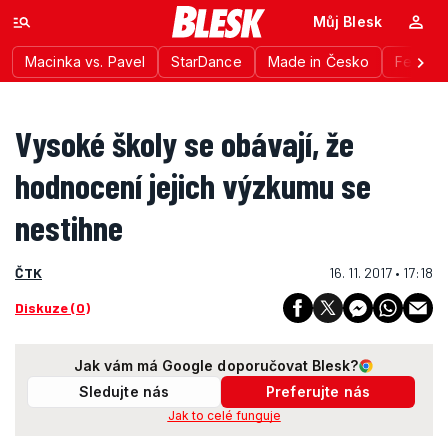
Můj Blesk
Macinka vs. Pavel
StarDance
Made in Česko
Festiva
Vysoké školy se obávají, že
hodnocení jejich výzkumu se
nestihne
ČTK
16. 11. 2017 • 17:18
Diskuze (0)
Jak vám má Google doporučovat Blesk?
Sledujte nás
Preferujte nás
Jak to celé funguje