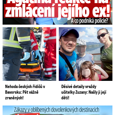
Nehoda českých řidičů v
Děsivé detaily vraždy
Bavorsku: Pět vážně
učitelky Zuzany: Našly ji její
zraněných!
děti!
Zákazy v dovolenkových rájích: Restrikce proti naháčům!