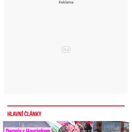
přibližně 21,5 miliardy korun. Pro příští rok
usilovali jejich zástupci o zvýšení o 4,5 miliardy,
nakonec vláda schválila tři miliardy korun navíc.
Návrhem zákona o státním rozpočtu na rok 2018
se ještě bude zabývat Poslanecká sněmovna.
Jak uvedl předseda RVŠ Jakub Fischer,
navýšení o tři miliardy korun se nepromítlo do
střednědobého návrhu rozpočtu. Znamená to,
že v dalších letech se s těmito penězi pro
vysoké školy zatím nepočítá.
HLAVNÍ ČLÁNKY
Decroix s Havránkem dováděli v Polsku, ale… Vědí o tom doma?