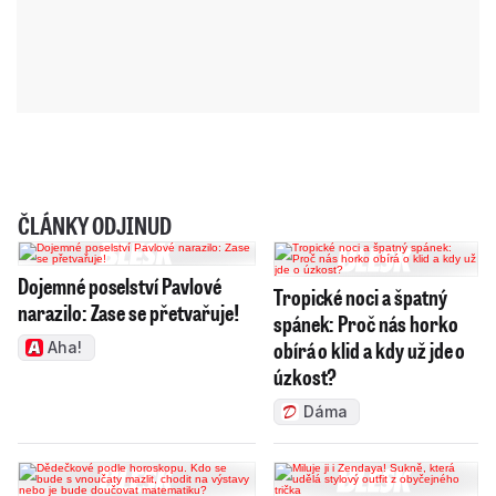
ČLÁNKY ODJINUD
Dojemné poselství Pavlové
Tropické noci a špatný
narazilo: Zase se přetvařuje!
spánek: Proč nás horko
obírá o klid a kdy už jde o
Aha!
úzkost?
Dáma