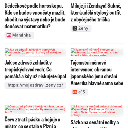
Dědečkové podle horoskopu.
Miluje ji i Zendaya! Sukně,
Kdo se bude s vnoučaty mazlit,
která udělá stylový outfit
chodit na výstavy nebo je bude
z obyčejného trička
doučovat matematiku?
Ženy
Maminka
Jak se zdravě zchladit v
Tajemství měnové
tropických vedrech: Co
intervence: obranou
pomáhá a kdy už riskujete úpal
japonského jenu chrání
Amerika hlavně sama sebe
https://mojezdravi.zeny.cz/
e15
Červ ztratil pásku a bojuje o
Sázka na senátní volby a
místo: co se stalo v Plzni a