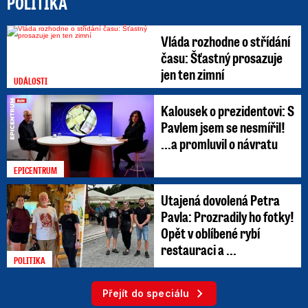
POLITIKA
Vláda rozhodne o střídání
času: Šťastný prosazuje
jen ten zimní
UDÁLOSTI
Kalousek o prezidentovi: S
Pavlem jsem se nesmířil!
...a promluvil o návratu
EPICENTRUM
Utajená dovolená Petra
Pavla: Prozradily ho fotky!
Opět v oblíbené rybí
restauraci a ...
POLITIKA
Přejít do speciálu