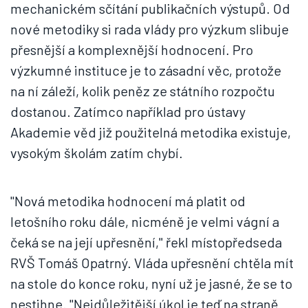
mechanickém sčítání publikačních výstupů. Od
nové metodiky si rada vlády pro výzkum slibuje
přesnější a komplexnější hodnocení. Pro
výzkumné instituce je to zásadní věc, protože
na ní záleží, kolik peněz ze státního rozpočtu
dostanou. Zatímco například pro ústavy
Akademie věd již použitelná metodika existuje,
vysokým školám zatím chybí.
"Nová metodika hodnocení má platit od
letošního roku dále, nicméně je velmi vágní a
čeká se na její upřesnění," řekl místopředseda
RVŠ Tomáš Opatrný. Vláda upřesnění chtěla mít
na stole do konce roku, nyní už je jasné, že se to
nestihne. "Nejdůležitější úkol je teď na straně