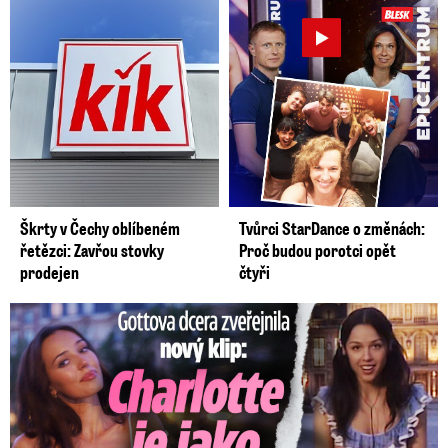
Škrty v Čechy oblíbeném
Tvůrci StarDance o změnách:
řetězci: Zavřou stovky
Proč budou porotci opět
prodejen
čtyři
Gottova dcera zveřejnila nový klip: Je jako Olivie Rodrigo!