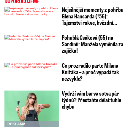
DOPORUČUJEME
Nejsilnější momenty z pohřbu
Glena Hansarda (†56):
Tajemství rakve, hvězdní…
Pohublá Csáková (55) na
Sardinii: Manžela vyměnila za
zajíčka!
Co prozradilo parte Milana
Knížáka – a proč vypadá tak
nezvykle?
Vydrží vám barva sotva pár
týdnů? Přestaňte dělat tuhle
chybu
REKLAMA