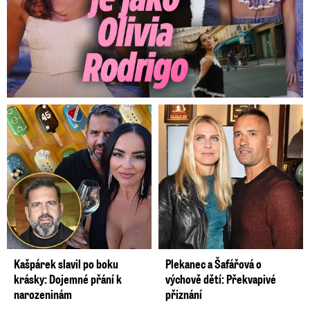
Kašpárek slavil po boku
Plekanec a Šafářová o
krásky: Dojemné přání k
výchově dětí: Překvapivé
narozeninám
přiznání