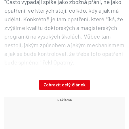
"Často vypadají spíše jako zbožná přání, ne jako
opatření, ve kterých stojí, co kdo, kdy a jak má
udělat. Konkrétně je tam opatření, které říká, že
zvýšíme kvalitu doktorských a magisterských
programů na vysokých školách. Vůbec tam
nestojí, jakým způsobem a jakým mechanismem
a jak se bude kontrolovat, že třeba toto opatření
bude splněno," řekl Opatrný.
K platné národní politice výzkumu se podle
Zobrazit celý článek
Opatrného v současné době při rozdělování
peněz na výzkum prakticky nepřihlíží. "Rozpočet
je daný na základě politických licitací, ale ne
parametrů, které dává zákon," dodal.