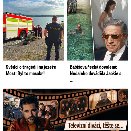
Svědci o tragédii na jezeře
Babišova řecká dovolená:
Most: Byl to masakr!
Nedaleko dováděla Jackie s
...
Prima vytasila podzimní trumfy! Další Zrádci a žhavé novinky