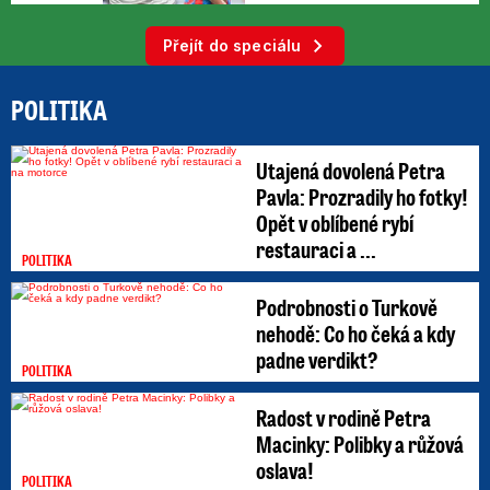
Přejít do speciálu
POLITIKA
Utajená dovolená Petra
Pavla: Prozradily ho fotky!
Opět v oblíbené rybí
restauraci a ...
POLITIKA
Podrobnosti o Turkově
nehodě: Co ho čeká a kdy
padne verdikt?
POLITIKA
Radost v rodině Petra
Macinky: Polibky a růžová
oslava!
POLITIKA