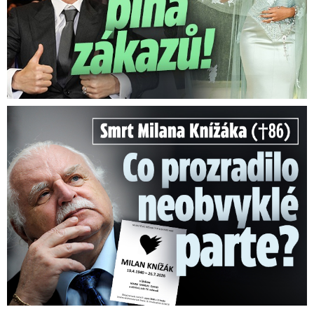
Smrt Milana Knížáka (†86): Co prozradilo neobvyklé parte?