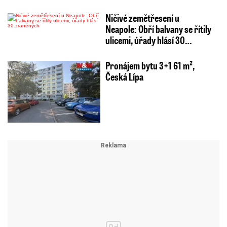
Ničivé zemětřesení u
Neapole: Obří balvany se řítily
ulicemi, úřady hlásí 30…
Pronájem bytu 3+1 61 m²,
Česká Lípa