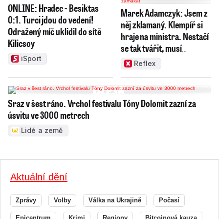
ONLINE: Hradec - Besiktas
Marek Adamczyk: Jsem z
0:1. Turci jdou do vedení!
něj zklamaný. Klempíř si
Odražený míč uklidil do sítě
hraje na ministra. Nestačí
Kilicsoy
se tak tvářit, musí
zamakat
iSport
Reflex
Sraz v šest ráno. Vrchol festivalu Tóny Dolomit zazní za
úsvitu ve 3000 metrech
Lidé a země
Aktuální dění
Zprávy
Volby
Válka na Ukrajině
Počasí
Epicentrum
Krimi
Regiony
Bitcoinová kauza