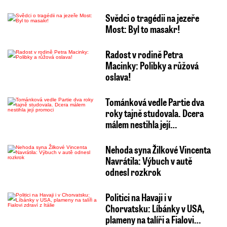
Svědci o tragédii na jezeře
Most: Byl to masakr!
Radost v rodině Petra
Macinky: Polibky a růžová
oslava!
Tománková vedle Partie dva
roky tajně studovala. Dcera
málem nestihla její…
Nehoda syna Žilkové Vincenta
Navrátila: Výbuch v autě
odnesl rozkrok
Politici na Havaji i v
Chorvatsku: Líbánky v USA,
plameny na talíři a Fialovi…