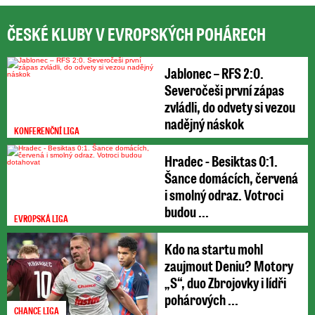
ČESKÉ KLUBY V EVROPSKÝCH POHÁRECH
Jablonec – RFS 2:0.
Severočeši první zápas
zvládli, do odvety si vezou
nadějný náskok
KONFERENČNÍ LIGA
Hradec - Besiktas 0:1.
Šance domácích, červená
i smolný odraz. Votroci
budou ...
EVROPSKÁ LIGA
Kdo na startu mohl
zaujmout Deniu? Motory
„S“, duo Zbrojovky i lídři
pohárových ...
CHANCE LIGA