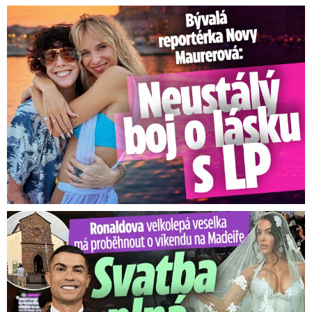
Bývalá reportérka Novy Maurerová: Neustálý boj o lásku s ...
Ronaldova velkolepá veselka na Madeiře: Svatba plná zákazů!