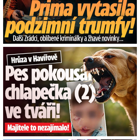
Hrůza v Havířově: Pes pokousal chlapečka (2) ve tváři!