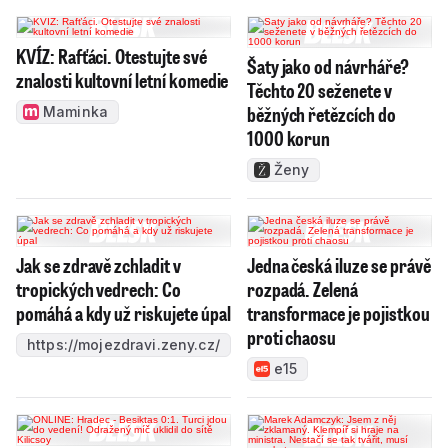
KVÍZ: Rafťáci. Otestujte své
Šaty jako od návrháře?
znalosti kultovní letní komedie
Těchto 20 seženete v
běžných řetězcích do
Maminka
1000 korun
Ženy
Jak se zdravě zchladit v
Jedna česká iluze se právě
tropických vedrech: Co
rozpadá. Zelená
pomáhá a kdy už riskujete úpal
transformace je pojistkou
proti chaosu
https://mojezdravi.zeny.cz/
e15