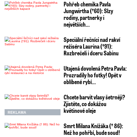
Pohřeb chemika Pavla
Jungwirtha (†60): Slzy
rodiny, partnerky i
největších…
Speciální řečníci nad rakví
režiséra Laurina (†91):
Rozbrečeli i dceru Sabinu
Utajená dovolená Petra Pavla:
Prozradily ho fotky! Opět v
oblíbené rybí…
Chcete barvit vlasy šetrněji?
Zjistěte, co dokážou
květinové oleje
REKLAMA
Smrt Milana Knížáka († 86):
Než ho pohřbí, bude soud!