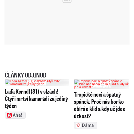
ČLÁNKY ODJINUD
Laďa Kerndl (81) v slzách!
Tropické noci a špatný
Čtyři mrtví kamarádi za jediný
spánek: Proč nás horko
týden
obírá o klid a kdy už jde o
úzkost?
Aha!
Dáma