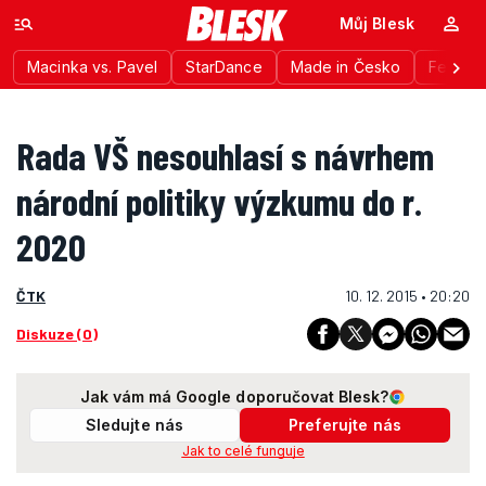
Můj Blesk
Macinka vs. Pavel
StarDance
Made in Česko
Festiva
Rada VŠ nesouhlasí s návrhem
národní politiky výzkumu do r.
2020
ČTK
10. 12. 2015 • 20:20
Diskuze (0)
Jak vám má Google doporučovat Blesk?
Sledujte nás
Preferujte nás
Jak to celé funguje