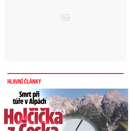
Bělobrádkův úřad s tvrzením, že formulace v
návrhu jsou vágní, nesouhlasí. "Toto hodnocení
a zpětnou vazbu od ostatních připomínkových
míst nemáme," uvedl tiskový odbor úřadu.
Sekce místopředsedy vlády Bělobrádka se
podle něj maximálně zasazuje o to, že návrh
Národní politiky výzkumu, vývoje a inovací 2016
- 2020 otevírá pro všechny zainteresované
diskusi o možných změnách priorit podpory
HLAVNÍ ČLÁNKY
výzkumu, vývoje a inovací.
Smrt Češky v Alpách: Zemřela při túře s rodiči