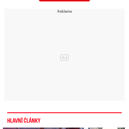
začne zalézat za nehty.
Ano, kniha si na úplném začátku dává drobně
načas. Autor tu jako pečlivý šachista nejprve
rozestavuje své figurky. Tyto
pomalejší
rozjezdové pasáže však nejsou literární vatou.
Jsou životně důležitým podhoubím pro zvraty
v další části knihy
, kde se děj zlomí do
thrillerového tempa napumpovaného
adrenalinem. A abyste se v té tísnivé dusnotě
úplně neutopili, dočkáte se i perfektně
načasovaného, břitkého černého humoru
zprostředkovaného opičákem Chikem.
HLAVNÍ ČLÁNKY