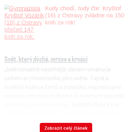
Kudy chodí, tudy čte: Kryštof
(16) z Ostravy zvládne na 150
knih za rok!
Svět, který dýchá, mrzne a krvácí
Jednoznačně nejsilnější zbraní románu je
ovšem architektonika jeho světa. Tajná a
funkční koalice čertů a trpaslíků, neprostupné
mrazivé štíty pohoří Bleine či mechem zarostlé
rozvaliny starých božstev.
Vojtěch Mokrý má
natolik obrazotvorný jazyk, že takřka fyzicky
cítíte pach tlejícího jehličí
, když predátorský
Zobrazit celý článek
hejkal cupuje svou kořist, a sychravý chlad vám