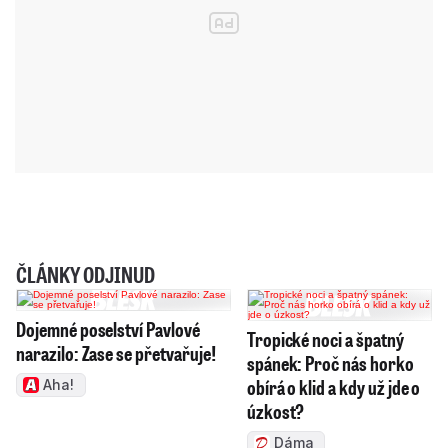
ČLÁNKY ODJINUD
Dojemné poselství Pavlové
Tropické noci a špatný
narazilo: Zase se přetvařuje!
spánek: Proč nás horko
obírá o klid a kdy už jde o
Aha!
úzkost?
Dáma