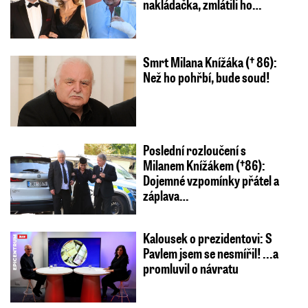
nakládačka, zmlátili ho…
Smrt Milana Knížáka († 86):
Než ho pohřbí, bude soud!
Poslední rozloučení s
Milanem Knížákem (†86):
Dojemné vzpomínky přátel a
záplava…
Kalousek o prezidentovi: S
Pavlem jsem se nesmířil! ...a
promluvil o návratu