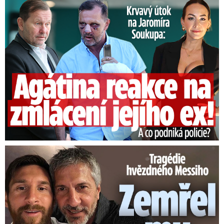
Útok na Jaromíra Soukupa: Reakce Agáty na zmlácení jejího ex
Obálka a ilustrace: Karolína „Asano“ Kufová •
Počet stran: 336 • Vydavatel: Fantom Print,
2026.
Tragédie hvězdného Messiho: Zemřel mu táta (†68)!