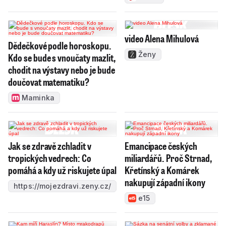
video Alena Mihulová
Dědečkové podle horoskopu.
Ženy
Kdo se bude s vnoučaty mazlit,
chodit na výstavy nebo je bude
doučovat matematiku?
Maminka
Jak se zdravě zchladit v
Emancipace českých
tropických vedrech: Co
miliardářů. Proč Strnad,
pomáhá a kdy už riskujete úpal
Křetínský a Komárek
nakupují západní ikony
https://mojezdravi.zeny.cz/
e15