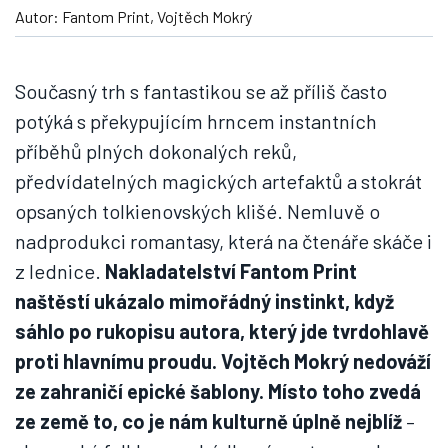
Autor: Fantom Print, Vojtěch Mokrý
Současný trh s fantastikou se až příliš často
potýká s překypujícím hrncem instantních
příběhů plných dokonalých reků,
předvídatelných magických artefaktů a stokrát
opsaných tolkienovských klišé. Nemluvě o
nadprodukci romantasy, která na čtenáře skáče i
z lednice.
Nakladatelství Fantom Print
naštěstí ukázalo mimořádný instinkt, když
sáhlo po rukopisu autora, který jde tvrdohlavě
proti hlavnímu proudu. Vojtěch Mokrý nedováží
ze zahraničí epické šablony. Místo toho zvedá
ze země to, co je nám kulturně úplně nejblíž
–