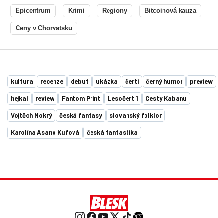
Epicentrum
Krimi
Regiony
Bitcoinová kauza
Ceny v Chorvatsku
kultura
recenze
debut
ukázka
čerti
černý humor
preview
hejkal
review
Fantom Print
Lesočert 1
Cesty Kabanu
Vojtěch Mokrý
česká fantasy
slovanský folklor
Karolína Asano Kufová
česká fantastika