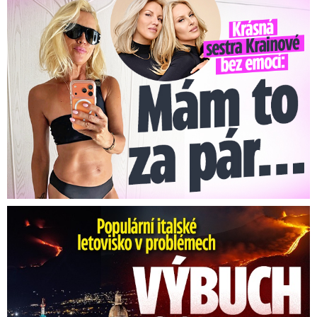
Krásná sestra Krainové bez emocí: Mám to za pár…
Erupce sicilské sopky Etny: Ruší desítky letů