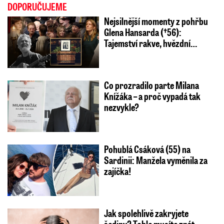
DOPORUČUJEME
Nejsilnější momenty z pohřbu
Glena Hansarda (†56):
Tajemství rakve, hvězdní…
Co prozradilo parte Milana
Knížáka – a proč vypadá tak
nezvykle?
Pohublá Csáková (55) na
Sardinii: Manžela vyměnila za
zajíčka!
Jak spolehlivě zakryjete
šediny? Tohle musíte znát