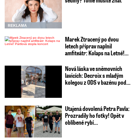
REKLAMA
Marek Ztracený po dvou
letech příprav naplnil
amfiteátr: Kolaps na Letné!…
Nová láska ve sněmovních
lavicích: Decroix s mladým
kolegou z ODS v bazénu pod…
Utajená dovolená Petra Pavla:
Prozradily ho fotky! Opět v
oblíbené rybí…