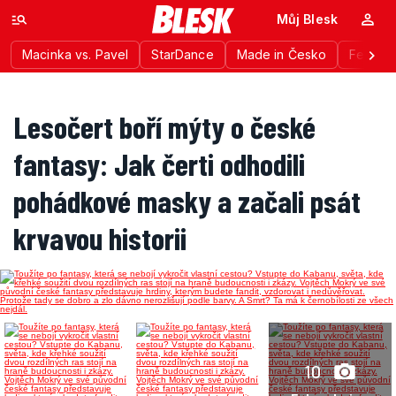
Můj Blesk
Macinka vs. Pavel
StarDance
Made in Česko
Festiva
Lesočert boří mýty o české
fantasy: Jak čerti odhodili
pohádkové masky a začali psát
krvavou historii
10