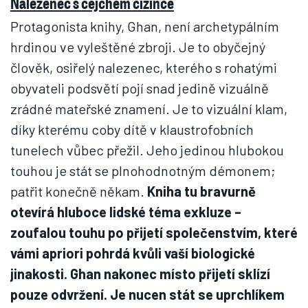
Nalezenec s cejchem cizince
Protagonista knihy, Ghan, není archetypálním
hrdinou ve vyleštěné zbroji. Je to obyčejný
člověk, osiřelý nalezenec, kterého s rohatými
obyvateli podsvětí pojí snad jedině vizuálně
zrádné mateřské znamení. Je to vizuální klam,
díky kterému coby dítě v klaustrofobních
tunelech vůbec přežil. Jeho jedinou hlubokou
touhou je stát se plnohodnotným démonem;
patřit konečně někam.
Kniha tu bravurně
otevírá hluboce lidské téma exkluze –
zoufalou touhu po přijetí společenstvím, které
vámi apriori pohrdá kvůli vaší biologické
jinakosti. Ghan nakonec místo přijetí sklízí
pouze odvržení. Je nucen stát se uprchlíkem