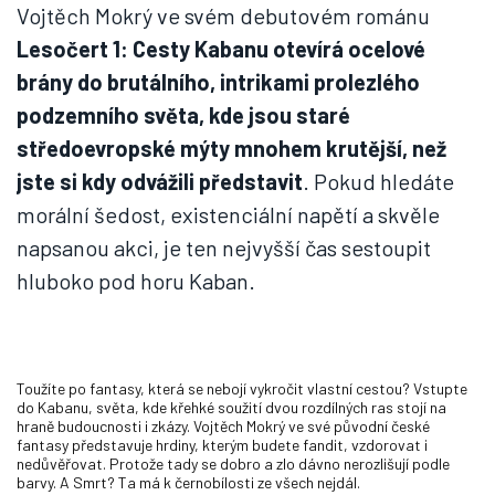
Vojtěch Mokrý ve svém debutovém románu
Lesočert 1: Cesty Kabanu otevírá ocelové
brány do brutálního, intrikami prolezlého
podzemního světa, kde jsou staré
středoevropské mýty mnohem krutější, než
jste si kdy odvážili představit
. Pokud hledáte
morální šedost, existenciální napětí a skvěle
napsanou akci, je ten nejvyšší čas sestoupit
hluboko pod horu Kaban.
Toužíte po fantasy, která se nebojí vykročit vlastní cestou? Vstupte
do Kabanu, světa, kde křehké soužití dvou rozdílných ras stojí na
hraně budoucnosti i zkázy. Vojtěch Mokrý ve své původní české
fantasy představuje hrdiny, kterým budete fandit, vzdorovat i
nedůvěřovat. Protože tady se dobro a zlo dávno nerozlišují podle
barvy. A Smrt? Ta má k černobílosti ze všech nejdál.