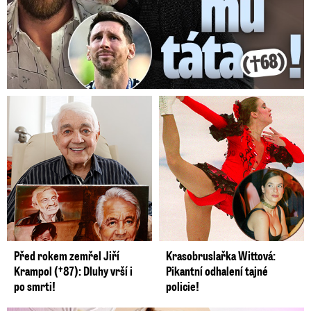
Před rokem zemřel Jiří
Krasobruslařka Wittová:
Krampol (†87): Dluhy vrší i
Pikantní odhalení tajné
po smrti!
policie!