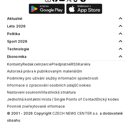
Aktuálně
Léto 2026
Politika
Sport 2026
Technologie
Ekonomika
Kontakty
Redakce
Inzerce
Předplatné
RSS
Kariéra
Autorská práva k publikovaným materiálům
Podmínky pro užívání služby informační společnosti
Informace o zpracování osobních údajů
Cookies
Nastavení soukromí
Vlastnická struktura
Jednotná kontaktní místa / Single Points of Contact
Etický kodex
Povinně zveřejňované informace
© 2001 - 2026 Copyright
CZECH NEWS CENTER a.s.
a dodavatelé
obsahu