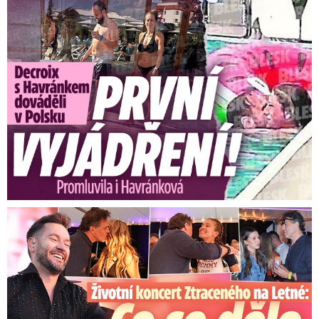
Exministryně s Havránkem dováděli v Polsku: První slova!
Toužíte po fantasy, která se nebojí vykročit vlastní cestou? Vstupte
do Kabanu, světa, kde křehké soužití dvou rozdílných ras stojí na
hraně budoucnosti i zkázy. Vojtěch Mokrý ve své původní české
fantasy představuje hrdiny, kterým budete fandit, vzdorovat i
nedůvěřovat. Protože tady se dobro a zlo dávno nerozlišují podle
barvy. A Smrt? Ta má k černobílosti ze všech nejdál.
Autor: Fantom Print, Karolína „Asano“ Kufová
Cesty Kabanu rozhodně nejsou jen do počtu.
Jejich další nedílnou součást tvoří ilustrace
Karolíny „Asano“ Kufové, které v sobě
Koncert Ztraceného na Letné: Jágr přišel s Dominikou, ale...
kombinují nadčasovost, příjemný nádech
naivity i propracovanost v uchopení
autorových myšlenek. Výtvarnice dokáže
obsáhnout „jednoduché“ vykreslení situace i
náročné detailní kresby
, které jsou samy o sobě