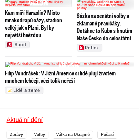
Kam míří Haraslín? Místo
Sázka na senátní volby a
mrakodrapů oázy, stadion
zklamané pravičáky.
velký jak v Plzni. Byl by
Dotáhne to Kuba s hnutím
největší hvězdou
Naše Česko do celostátní
politiky?
iSport
Reflex
Filip Vondrášek: V Jižní Americe si lidé plují životem
mnohem lehčeji, věci tolik neřeší
Lidé a země
Aktuální dění
Zprávy
Volby
Válka na Ukrajině
Počasí