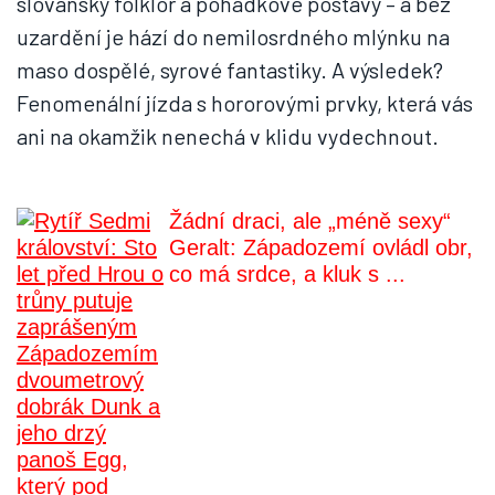
slovanský folklor a pohádkové postavy – a bez
uzardění je hází do nemilosrdného mlýnku na
maso dospělé, syrové fantastiky. A výsledek?
Fenomenální jízda s hororovými prvky, která vás
ani na okamžik nenechá v klidu vydechnout.
Žádní draci, ale „méně sexy“
Geralt: Západozemí ovládl obr,
co má srdce, a kluk s ...