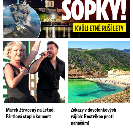
Marek Ztracený na Letné:
Zákazy v dovolenkových
Pártlová stopla koncert
rájích: Restrikce proti
naháčům!