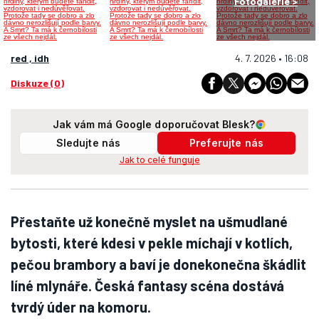
Fotogalerie >
red , idh
4. 7. 2026 • 16:08
Diskuze (0)
Jak vám má Google doporučovat Blesk?
Sledujte nás
Preferujte nás
Jak to celé funguje
Přestaňte už konečně myslet na ušmudlané
bytosti, které kdesi v pekle míchají v kotlích,
pečou brambory a baví je donekonečna škádlit
líné mlynáře. Česká fantasy scéna dostává
tvrdý úder na komoru.