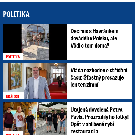
POLITIKA
Decroix s Havránkem
dováděli v Polsku, ale…
Vědí o tom doma?
POLITIKA
Vláda rozhodne o střídání
času: Šťastný prosazuje
jen ten zimní
UDÁLOSTI
Utajená dovolená Petra
Pavla: Prozradily ho fotky!
Opět v oblíbené rybí
restauraci a ...