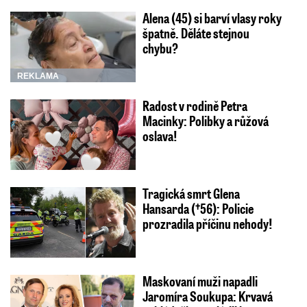
Alena (45) si barví vlasy roky
špatně. Děláte stejnou
chybu?
REKLAMA
Radost v rodině Petra
Macinky: Polibky a růžová
oslava!
Tragická smrt Glena
Hansarda (†56): Policie
prozradila příčinu nehody!
Maskovaní muži napadli
Jaromíra Soukupa: Krvavá