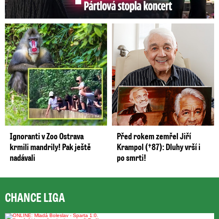
Ignoranti v Zoo Ostrava
Před rokem zemřel Jiří
krmili mandrily! Pak ještě
Krampol (†87): Dluhy vrší i
nadávali
po smrti!
CHANCE LIGA