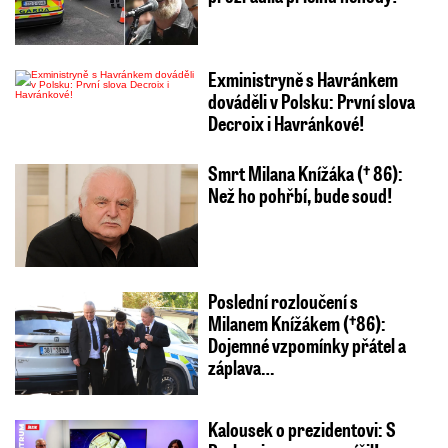
Exministryně s Havránkem
dováděli v Polsku: První slova
Decroix i Havránkové!
Smrt Milana Knížáka († 86):
Než ho pohřbí, bude soud!
Poslední rozloučení s
Milanem Knížákem (†86):
Dojemné vzpomínky přátel a
záplava…
Kalousek o prezidentovi: S