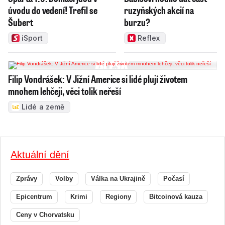
úvodu do vedení! Trefil se
ruzyňských akcií na
Šubert
burzu?
iSport
Reflex
Filip Vondrášek: V Jižní Americe si lidé plují životem
mnohem lehčeji, věci tolik neřeší
Lidé a země
Aktuální dění
Zprávy
Volby
Válka na Ukrajině
Počasí
Epicentrum
Krimi
Regiony
Bitcoinová kauza
Ceny v Chorvatsku