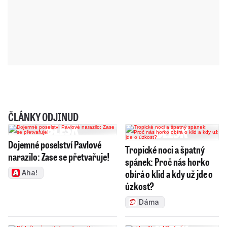
ČLÁNKY ODJINUD
Dojemné poselství Pavlové
Tropické noci a špatný
narazilo: Zase se přetvařuje!
spánek: Proč nás horko
obírá o klid a kdy už jde o
Aha!
úzkost?
Dáma