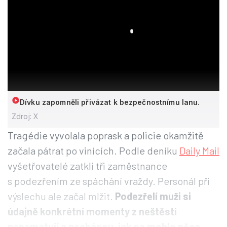
Dívku zapomněli přivázat k bezpečnostnímu lanu.
Zdroj: X
Tragédie vyvolala poprask a policie okamžitě
začala pátrat po vinících. Podle deníku
Daily Mail
vyšetřovatelé zatkli tři zaměstnance
s podezřením ze spáchání vraždy. Personál při
výslechu ale začal mlžit.
Podezřelí muži si
údajně konkrétní momenty z neštěstí
nepamatují a nechápou, jak se mohlo něco