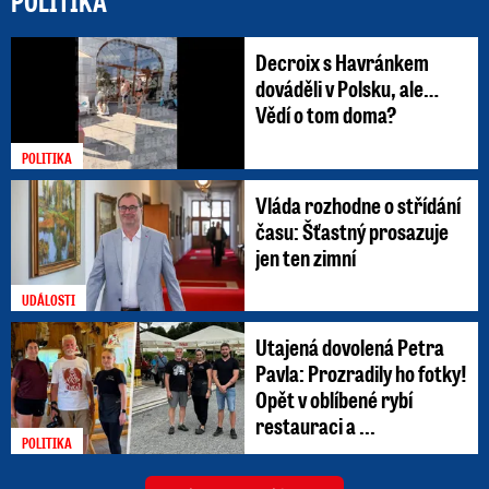
POLITIKA
Decroix s Havránkem
dováděli v Polsku, ale…
Vědí o tom doma?
POLITIKA
Vláda rozhodne o střídání
času: Šťastný prosazuje
jen ten zimní
UDÁLOSTI
Utajená dovolená Petra
Pavla: Prozradily ho fotky!
Opět v oblíbené rybí
restauraci a ...
POLITIKA