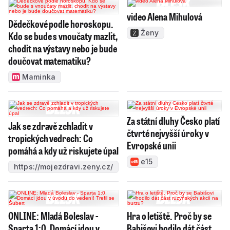
video Alena Mihulová
Dědečkové podle horoskopu.
Ženy
Kdo se bude s vnoučaty mazlit,
chodit na výstavy nebo je bude
doučovat matematiku?
Maminka
Za státní dluhy Česko platí
Jak se zdravě zchladit v
čtvrté nejvyšší úroky v
tropických vedrech: Co
Evropské unii
pomáhá a kdy už riskujete úpal
e15
https://mojezdravi.zeny.cz/
ONLINE: Mladá Boleslav -
Hra o letiště. Proč by se
Sparta 1:0. Domácí jdou v
Babišovi hodilo dát část