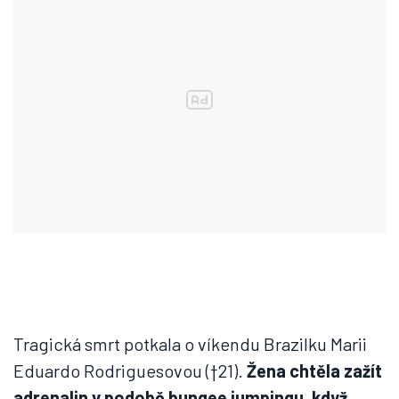
Tragická smrt potkala o víkendu Brazilku Marii
Eduardo Rodriguesovou (†21).
Žena chtěla zažít
adrenalin v podobě bungee jumpingu, když