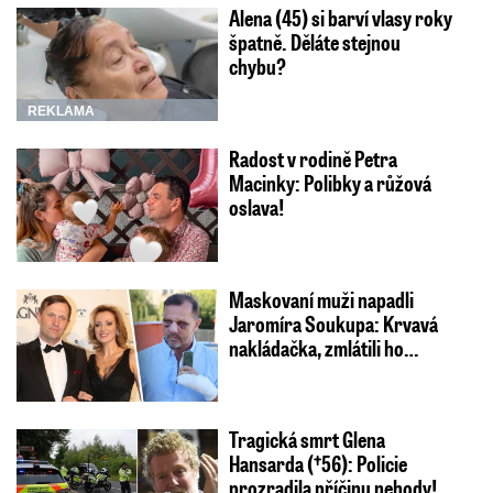
Alena (45) si barví vlasy roky
špatně. Děláte stejnou
chybu?
REKLAMA
Radost v rodině Petra
Macinky: Polibky a růžová
oslava!
Maskovaní muži napadli
Jaromíra Soukupa: Krvavá
nakládačka, zmlátili ho…
Tragická smrt Glena
Hansarda (†56): Policie
prozradila příčinu nehody!