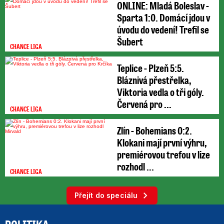
ONLINE: Mladá Boleslav -
Sparta 1:0. Domácí jdou v
úvodu do vedení! Trefil se
Šubert
CHANCE LIGA
Teplice - Plzeň 5:5.
Bláznivá přestřelka,
Viktoria vedla o tři góly.
Červená pro ...
CHANCE LIGA
Zlín - Bohemians 0:2.
Klokani mají první výhru,
premiérovou trefou v lize
rozhodl ...
CHANCE LIGA
Přejít do speciálu