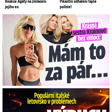
Reakce Agáty na zmlácení
Pikantní odhalení tajné
jejího ex
policie!
Krásná sestra Krainové bez emocí: Mám to za pár…
Erupce sicilské sopky Etny: Ruší desítky letů