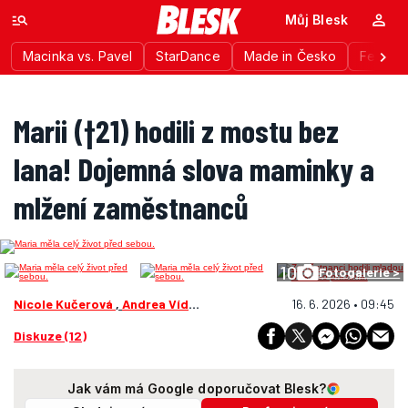
Můj Blesk
Macinka vs. Pavel
StarDance
Made in Česko
Festiva
Marii (†21) hodili z mostu bez
lana! Dojemná slova maminky a
mlžení zaměstnanců
10
Fotogalerie >
Nicole Kučerová
,
Andrea Vídeňská
16. 6. 2026 • 09:45
Diskuze (12)
Jak vám má Google doporučovat Blesk?