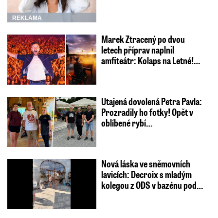
REKLAMA
Marek Ztracený po dvou
letech příprav naplnil
amfiteátr: Kolaps na Letné!…
Utajená dovolená Petra Pavla:
Prozradily ho fotky! Opět v
oblíbené rybí…
Nová láska ve sněmovních
lavicích: Decroix s mladým
kolegou z ODS v bazénu pod…