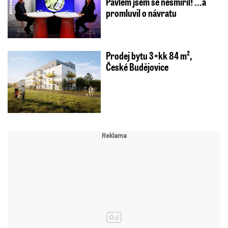
Pavlem jsem se nesmířil! ...a
promluvil o návratu
Prodej bytu 3+kk 84 m²,
České Budějovice