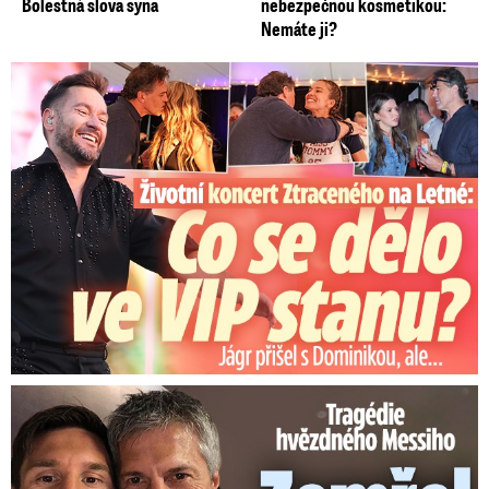
Bolestná slova syna
nebezpečnou kosmetikou:
Nemáte ji?
Koncert Ztraceného na Letné: Jágr přišel s Dominikou, ale...
Tragédie hvězdného Messiho: Zemřel mu táta (†68)!