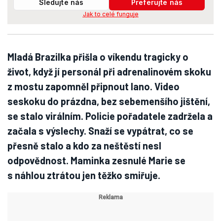
Sledujte nás
Preferujte nás
Jak to celé funguje
Mladá Brazilka přišla o víkendu tragicky o
život, když jí personál při adrenalinovém skoku
z mostu zapomněl připnout lano. Video
seskoku do prázdna, bez sebemenšího jištění,
se stalo virálním. Policie pořadatele zadržela a
začala s výslechy. Snaží se vypátrat, co se
přesně stalo a kdo za neštěstí nesl
odpovědnost. Maminka zesnulé Marie se
s náhlou ztrátou jen těžko smiřuje.