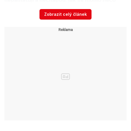
takového přihodit.
Přestože v týmu nemají
Zobrazit celý článek
konkrétně rozdělené úkoly, nic podobného se
jim nikdy nepřihodilo.
Jen několik minut před smrtí sdílela Marie na
sociálních sítích fotografie, ze kterých mrazí. Z
místa tragédie s úsměvem napsala:
„Kdo byl ten
blázen, který mi dovolil jít skočit z mostu?“
Na
jednom ze snímků byla dokonce vidět výstražná
cedule, která upozorňuje na nebezpečí a riziko
smrti, informuje brazilský deník
CNN
.
Maminka zesnulé Brazilky se s náhlou ztrátou
dcery jen těžko smiřuje.
„Ten zpropadený