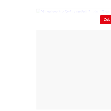
Zobr
Video
Výbuch bankomatu v Kunraticích, 7. 