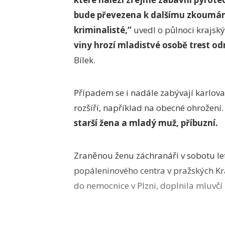
bude převezena k dalšímu zkoumání.
kriminalisté,“
uvedl o půlnoci krajský 
viny hrozí mladistvé osobě trest od
Bílek.
Případem se i nadále zabývají karlovar
rozšíří, například na obecné ohrožení.
starší žena a mladý muž, příbuzní.
Zraněnou ženu záchranáři v sobotu let
popáleninového centra v pražských K
do nemocnice v Plzni, doplnila mluvčí