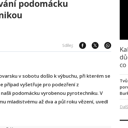
ování podomácku
nikou
Sdílej:
Ka
dů
co
varsku v sobotu došlo k výbuchu, při kterém se
Tvů
ie případ vyšetřuje pro podezření z
poro
 našli podomácku vyrobenou pyrotechniku. V
Bur
mu mladistvému až dva a půl roku vězení, uvedl
Dalš