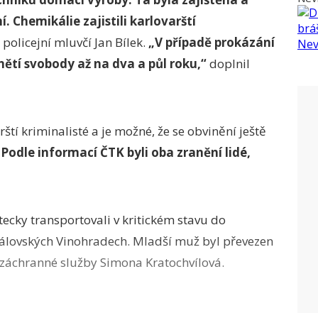
 Chemikálie zajistili karlovarští
policejní mluvčí Jan Bílek.
„V případě prokázání
nětí svobody až na dva a půl roku,“
doplnil
ští kriminalisté a je možné, že se obvinění ještě
Podle informací ČTK byli oba zranění lidé,
ecky transportovali v kritickém stavu do
rálovských Vinohradech. Mladší muž byl převezen
 záchranné služby Simona Kratochvílová.