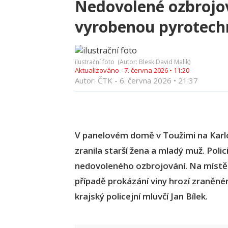
Nedovolené ozbroj
vyrobenou pyrotech
ilustrační foto (Autor: Blesk:David Malik)
Aktualizováno -
7. června 2026
•
11:20
Autor: ČTK -
6. června 2026
•
21:37
V panelovém domě v Toužimi na Karlo
zranila starší žena a mladý muž. Polic
nedovoleného ozbrojování. Na místě
případě prokázání viny hrozí zraněné
krajský policejní mluvčí Jan Bílek.