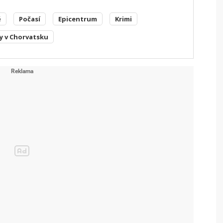
ě
Počasí
Epicentrum
Krimi
y v Chorvatsku