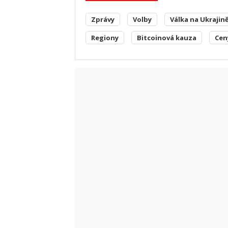
Zprávy
Volby
Válka na Ukrajin
Regiony
Bitcoinová kauza
Cen