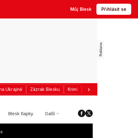
Můj Blesk
Přihlásit se
na Ukrajině
Zázrak Blesku
Krimi
Donald Trump
Sport
Blesk tlapky
Další