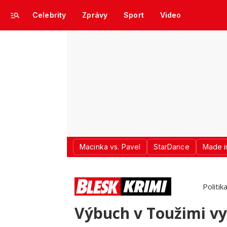
Celebrity
Zprávy
Sport
Video
Macinka vs. Pavel
StarDance
Made i
Politik
Výbuch v Toužimi vyš