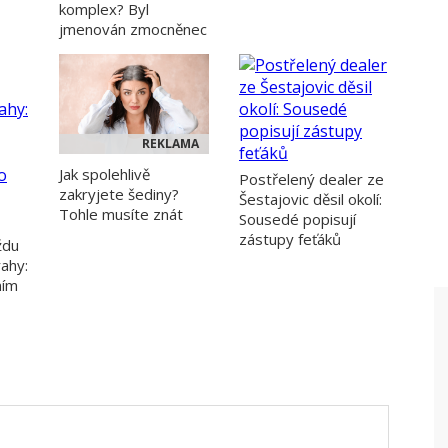
komplex? Byl
jmenován zmocněnec
REKLAMA
Jak spolehlivě
Postřelený dealer ze
zakryjete šediny?
Šestajovic děsil okolí:
Tohle musíte znát
Sousedé popisují
zástupy feťáků
ždu
ahy:
ním