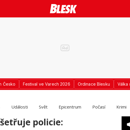
n Česko
Festival ve Varech 2026
Ordinace Blesku
Válka 
a
Události
Svět
Epicentrum
Počasí
Krimi
etřuje policie: