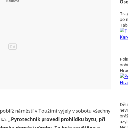
Oso
Trag
po 
Tábo
Poli
poh
Hra
Děti
nevr
poblíž náměstí v Toužimi vyjely v sobotu všechny
bráš
ika.
„Pyrotechnik provedl prohlídku bytu, při
azyl
Nevi
chniku domácí výroby. Ta byla zajištěna a