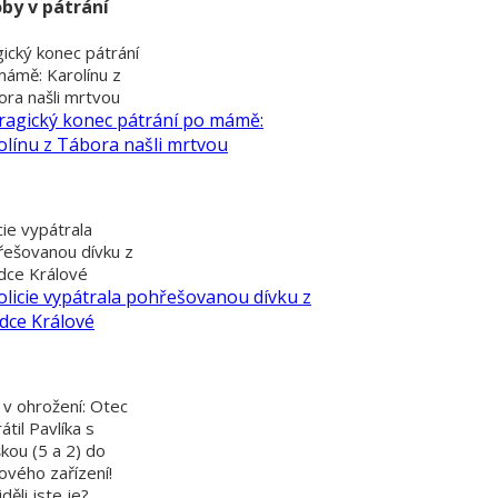
by v pátrání
ický konec pátrání
mámě: Karolínu z
ra našli mrtvou
cie vypátrala
řešovanou dívku z
dce Králové
 v ohrožení: Otec
átil Pavlíka s
kou (5 a 2) do
ového zařízení!
děli jste je?