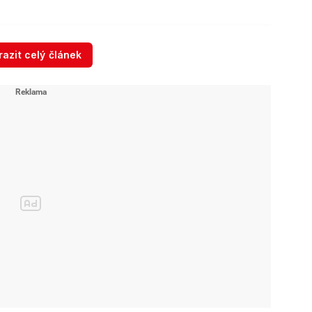
Při nehodě v Sofii
azit celý článek
zemřeli 3 lidé, 17 se
zranilo: Řidiči s českými
doklady jeli 150 km/h
 se připravuje ...
května 2026
Zdroj: Blesk.cz - David Malík