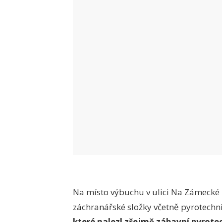
Na místo výbuchu v ulici Na Zámecké 
záchranářské složky včetně pyrotechn
které nalezl zřejmě zábavní pyrote