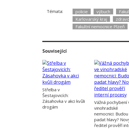
Témata:
policie
výbuch
Faku
Karlovarský kraj
zdravo
Fakultní nemocnice Plzeň
Související
Střelba v
Šestajovicích:
Zásahovka v akci kvůli
Vážná pochybení 
drogám
vinohradské
nemocnici: Budou
padat hlavy? Nov
ředitel prověří int