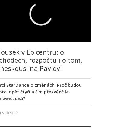
lousek v Epicentru: o
chodech, rozpočtu i o tom,
 neskousl na Pavlovi
rci StarDance o změnách: Proč budou
tci opět čtyři a čím přesvědčila
kiewiczová?
í videa