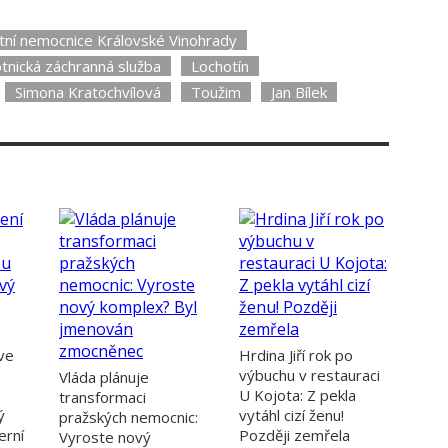
ltní nemocnice Královské Vinohrady
tnická záchranná služba
Lochotín
Simona Kratochvílová
Toužim
Jan Bílek
ve
Hrdina Jiří rok po
výbuchu v restauraci
Vláda plánuje
U Kojota: Z pekla
transformaci
ý
vytáhl cizí ženu!
pražských nemocnic:
erní
Později zemřela
Vyroste nový