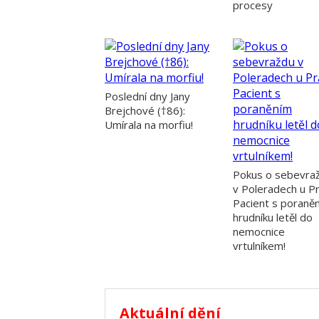
procesy
Poslední dny Jany
Brejchové (†86):
Umírala na morfiu!
Pokus o sebevra
v Poleradech u Pr
Pacient s poraně
hrudníku letěl do
nemocnice
vrtulníkem!
Aktuální dění