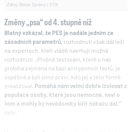
Zdroj: Blesk Zprávy / ČTK
Změny „psa“ od 4. stupně níž
Blatný vzkázal, že PES je nadále jedním ze
zásadních parametrů,
rozhodnutí však dál leží
na expertech, kteří vládě navrhují možná
rozhodnutí. „Plošné testování, které u nás
probíhá zejména na bázi antigenních testů, je
úspěšné a byli jsme první, kdo jej v této formě
zrealizoval
. Pomáhá nám velmi dobře izolovat z
populace osoby, které jsou nemocné, neví o
tom a mohly by nevědomky šířit nákazu dál,“
míní.