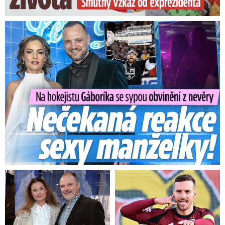
opravdu budeme dělat,“ dodal Blatný během
emotivního apelu.
Na Gáboríka se sypou obvinění z nevěry: Reakce manželky!
Novou mutaci vzorky v Česku neodhalily
„Antigenní testy pokračují dále, nebudou
končit po 15. lednu a v současné době jsou
volné kapacity.
Budeme reagovat na to, jaký
bude zájem. Je naším záměrem, aby antigenní
testování pokračovalo, dokud nebude
proočkovaná taková část populace, aby to mělo
epidemiologický dopad,“ uvedl ministr Blatný k
plošnému testování Čechů.
Výskyt nové mutace koronaviru, která je dle