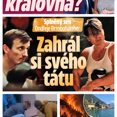
dostat nemoc. To mě samo o sobě bonifikuje
,
protože neonemocním a nemohu nakazit nikoho
jiného,“ odpověděl Blatný při dotazech
Splněný sen Ondřeje Brzobohatého: Zahrál si svého tátu
novinářů.
Covidový pas: Jak bude
vypadat? A bouřlivá debata o
výhodách pro jeho majitele
Blatný: V nemocnicích umírají naši
příbuzní
Blatný vedle toho opět
apeloval na lidi, aby
dodržovali vládní opatření
. „Realita tak, jak se
vyvíjí, je daná zejména tím, jak jsou opatření