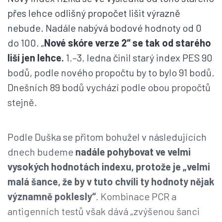
přes lehce odlišný propočet lišit výrazně
nebude. Nadále nabývá bodové hodnoty od 0
do 100. „
Nové skóre verze 2“ se tak od starého
liší jen lehce.
1.–3. ledna činil starý index PES 90
bodů, podle nového propočtu by to bylo 91 bodů.
Dnešních 89 bodů vychází podle obou propočtů
stejně.
Podle Duška se přitom bohužel v následujících
dnech budeme
nadále pohybovat ve velmi
vysokých hodnotách indexu, protože je „velmi
malá šance, že by v tuto chvíli ty hodnoty nějak
významně poklesly“
. Kombinace PCR a
antigenních testů však dává „zvýšenou šanci