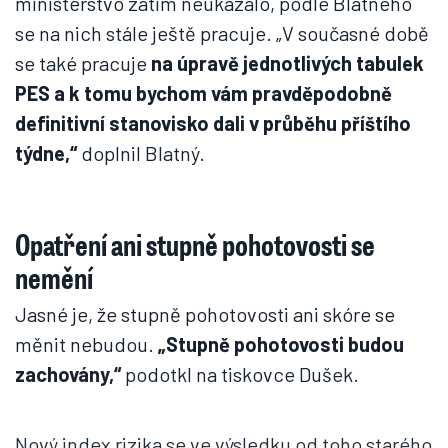
ministerstvo zatím neukázalo, podle Blatného
se na nich stále ještě pracuje. „V současné době
se také pracuje
na úpravě jednotlivých tabulek
PES a k tomu bychom vám pravděpodobně
definitivní stanovisko dali v průběhu příštího
týdne,“
doplnil Blatný.
Opatření ani stupně pohotovosti se
nemění
Jasné je, že stupně pohotovosti ani skóre se
měnit nebudou.
„Stupně pohotovosti budou
zachovány,“
podotkl na tiskovce Dušek.
Nový index rizika se ve výsledku od toho starého