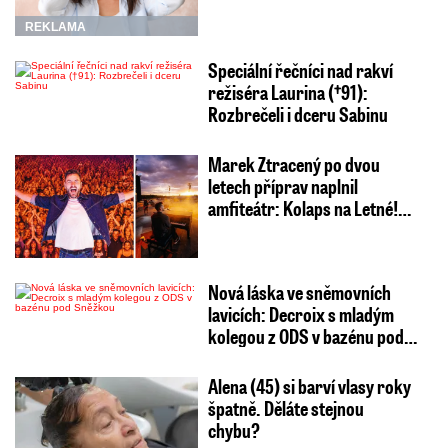
REKLAMA
Speciální řečníci nad rakví
režiséra Laurina (†91):
Rozbrečeli i dceru Sabinu
Marek Ztracený po dvou
letech příprav naplnil
amfiteátr: Kolaps na Letné!…
Nová láska ve sněmovních
lavicích: Decroix s mladým
kolegou z ODS v bazénu pod…
Alena (45) si barví vlasy roky
špatně. Děláte stejnou
chybu?