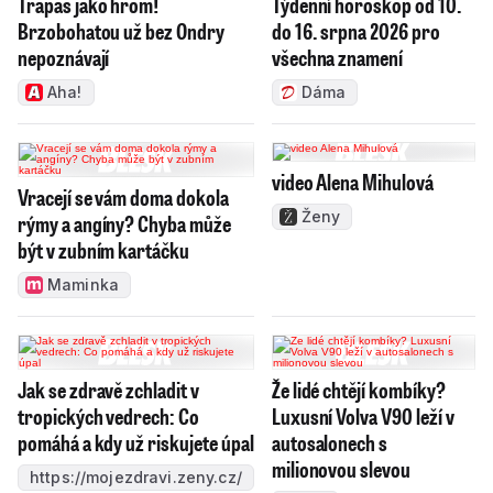
Trapas jako hrom!
Týdenní horoskop od 10.
Brzobohatou už bez Ondry
do 16. srpna 2026 pro
nepoznávají
všechna znamení
Aha!
Dáma
video Alena Mihulová
Vracejí se vám doma dokola
Ženy
rýmy a angíny? Chyba může
být v zubním kartáčku
Maminka
Jak se zdravě zchladit v
Že lidé chtějí kombíky?
tropických vedrech: Co
Luxusní Volva V90 leží v
pomáhá a kdy už riskujete úpal
autosalonech s
milionovou slevou
https://mojezdravi.zeny.cz/