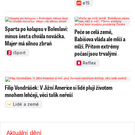
e15
Sparta po kolapsu v Boleslavi:
Peče se celá země,
minus šest a chvála nováčka.
Babišova vláda ale mlčí a
Majer má silnou zbraň
mlží. Přitom extrémy
počasí jsou trvalými
iSport
problémy Česka
Reflex
Filip Vondrášek: V Jižní Americe si lidé plují životem
mnohem lehčeji, věci tolik neřeší
Lidé a země
Aktuální dění