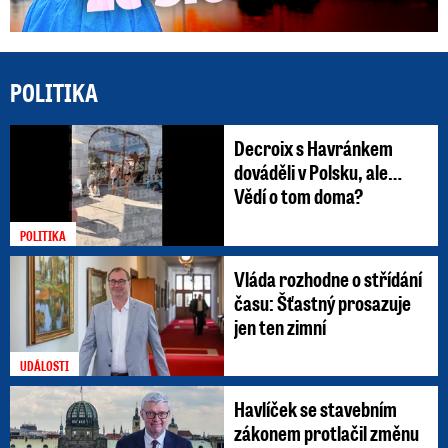
POLITIKA
Decroix s Havránkem
dováděli v Polsku, ale…
Vědí o tom doma?
POLITIKA
Vláda rozhodne o střídání
času: Šťastný prosazuje
jen ten zimní
UDÁLOSTI
Havlíček se stavebním
zákonem protlačil změnu