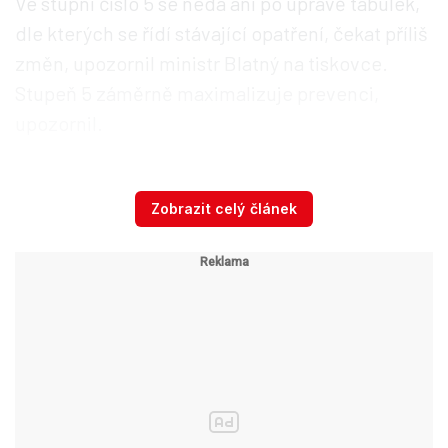
Ve stupni číslo 5 se nedá ani po úpravě tabulek,
dle kterých se řídí stávající opatření, čekat příliš
změn, upozornil ministr Blatný na tiskovce.
Stupeň 5 záměrně maximalizuje prevenci,
upozornil.
Změn by se měl PES dočkat v nižších stupních
Zobrazit celý článek
4 a níže. „Budeme se snažit o to, abychom
umožnili vykonávání určitých aktivit zejména
těm, kteří nejsou rizikoví ani pro sebe, ani pro
ostatní. Jedná se o osoby, které jsou
testované jako negativní,
případně do
budoucna osoby, které jsou očkované,“ podotkl.