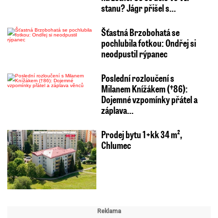
stanu? Jágr přišel s…
Šťastná Brzobohatá se
pochlubila fotkou: Ondřej si
neodpustil rýpanec
Poslední rozloučení s
Milanem Knížákem (†86):
Dojemné vzpomínky přátel a
záplava…
Prodej bytu 1+kk 34 m²,
Chlumec