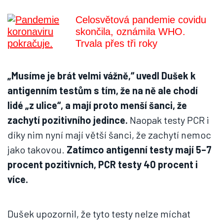
Celosvětová pandemie covidu
skončila, oznámila WHO.
Trvala přes tři roky
„Musíme je brát velmi vážně,“ uvedl Dušek k
antigenním testům s tím, že na ně ale chodí
lidé „z ulice“, a mají proto menší šanci, že
zachytí pozitivního jedince.
Naopak testy PCR i
díky nim nyní mají větší šanci, že zachytí nemoc
jako takovou.
Zatímco antigenní testy mají 5–7
procent pozitivních, PCR testy 40 procent i
více.
Dušek upozornil, že tyto testy nelze míchat