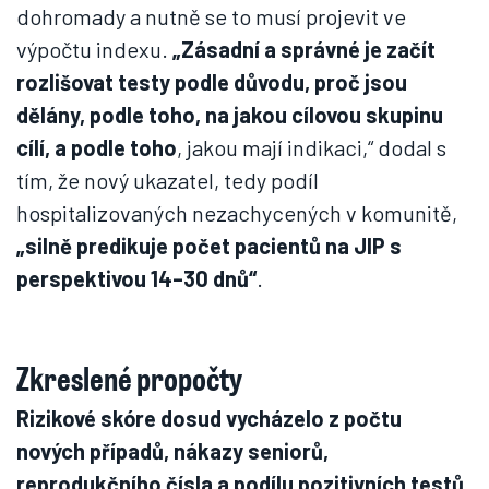
dohromady a nutně se to musí projevit ve
výpočtu indexu.
„Zásadní a správné je začít
rozlišovat testy podle důvodu, proč jsou
dělány, podle toho, na jakou cílovou skupinu
cílí, a podle toho
, jakou mají indikaci,“ dodal s
tím, že nový ukazatel, tedy podíl
hospitalizovaných nezachycených v komunitě,
„silně predikuje počet pacientů na JIP s
perspektivou 14–30 dnů“
.
Zkreslené propočty
Rizikové skóre dosud vycházelo z počtu
nových případů, nákazy seniorů,
reprodukčního čísla a podílu pozitivních testů.