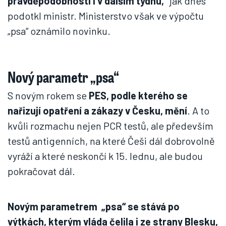
pravděpodobností i v dalším týdnu,“
jak dnes
podotkl ministr. Ministerstvo však ve výpočtu
„psa“ oznámilo novinku.
Nový parametr „psa“
S novým rokem se
PES, podle kterého se
nařizují opatření a zákazy v Česku, mění
. A to
kvůli rozmachu nejen PCR testů, ale především
testů antigenních, na které Češi dál dobrovolně
vyráží a které neskončí k 15. lednu, ale budou
pokračovat dál.
Novým parametrem „psa“ se stává po
výtkách, kterým vláda čelila i ze strany Blesku,