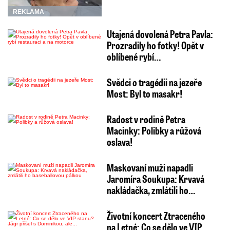
REKLAMA
Utajená dovolená Petra Pavla:
Prozradily ho fotky! Opět v
oblíbené rybí…
Svědci o tragédii na jezeře
Most: Byl to masakr!
Radost v rodině Petra
Macinky: Polibky a růžová
oslava!
Maskovaní muži napadli
Jaromíra Soukupa: Krvavá
nakládačka, zmlátili ho…
Životní koncert Ztraceného
na Letné: Co se dělo ve VIP