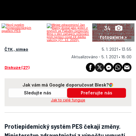
34
Fotogalerie >
ČTK , simao
5. 1. 2021 • 13:55
Aktualizováno - 5. 1. 2021 • 16:00
Diskuze (27)
Jak vám má Google doporučovat Blesk?
Sledujte nás
Preferujte nás
Jak to celé funguje
Protiepidemický systém PES čekají změny.
Ministerstvo zdravotnictví z výpočtu vypustí