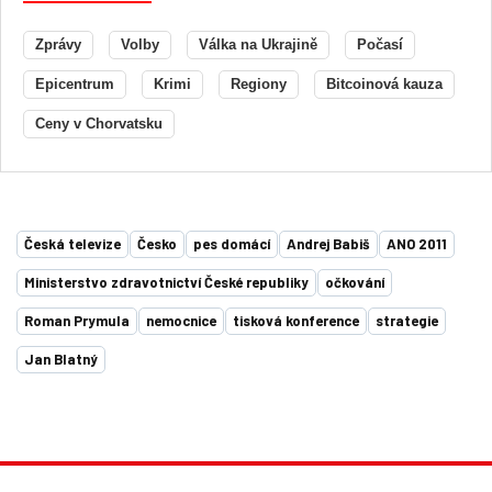
Zprávy
Volby
Válka na Ukrajině
Počasí
Epicentrum
Krimi
Regiony
Bitcoinová kauza
Ceny v Chorvatsku
Česká televize
Česko
pes domácí
Andrej Babiš
ANO 2011
Ministerstvo zdravotnictví České republiky
očkování
Roman Prymula
nemocnice
tisková konference
strategie
Jan Blatný