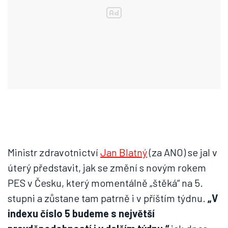
Ministr zdravotnictví
Jan Blatný
(za ANO) se jal v
úterý představit, jak se změní s novým rokem
PES v Česku, který momentálně „štěká“ na 5.
stupni a zůstane tam patrně i v příštím týdnu.
„V
indexu číslo 5 budeme s největší