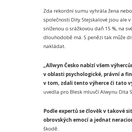
Zda rekordní sumu vyhrála žena nebo 
společnosti Dity Stejskalové jsou ale 
sníženou o srážkovou daň 15 %, na sv
dlouhodobě má. S penězi tak může dis
nakládat.
„Allwyn Česko nabízí všem výherců
v oblasti psychologické, právní a f
v tom, zdali tento výherce či tato v
uvedla pro Blesk mluvčí Alwynu Dita S
Podle expertů se člověk v takové si
obrovských emocí a jednat neracio
škodě.