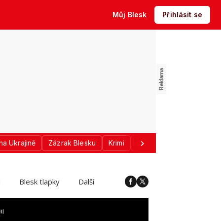
Můj Blesk
Přihlásit se
na Ukrajině
Zázrak Blesku
Krimi
Donald Trump
Sport
i
Blesk tlapky
Další