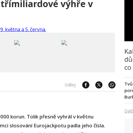
 třímiliardové výhře v
Ka
dů
co
Tvů
Sdílej:
poro
Bur
Dalš
00 korun. Tolik přesně vyhrál v květnu
ámci slosování Eurojackpotu padla jeho čísla.