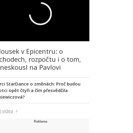
lousek v Epicentru: o
chodech, rozpočtu i o tom,
 neskousl na Pavlovi
rci StarDance o změnách: Proč budou
tci opět čtyři a čím přesvědčila
kiewiczová?
í videa