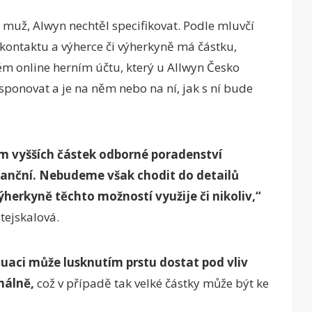
muž, Alwyn nechtěl specifikovat. Podle mluvčí
v kontaktu a výherce či výherkyně má částku,
ém online herním účtu, který u Allwyn Česko
ponovat a je na něm nebo na ní, jak s ní bude
m vyšších částek odborné poradenství
inanční. Nebudeme však chodit do detailů
ýherkyně těchto možností využije či nikoliv,“
tejskalová.
tuaci může lusknutím prstu dostat pod vliv
nálně,
což v případě tak velké částky může být ke