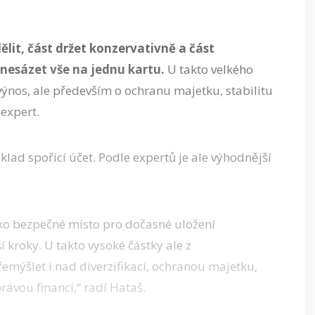
lit, část držet konzervativně a část
 nesázet vše na jednu kartu.
U takto velkého
výnos, ale především o ochranu majetku, stabilitu
expert.
lad spořicí účet. Podle expertů je ale výhodnější
ako bezpečné místo pro dočasné uložení
ší kroky.
U takto vysoké částky ale z
ýšlet i nad diverzifikací, ochranou majetku,
ávou financí,“ radí Hataš.