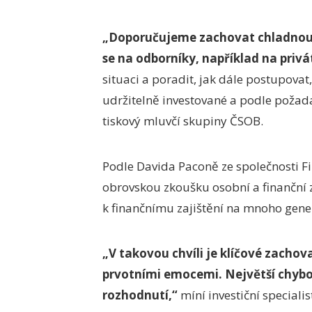
„Doporučujeme zachovat chladnou h
se na odborníky, například na priv
situaci a poradit, jak dále postupovat
udržitelně investované a podle požad
tiskový mluvčí skupiny ČSOB.
Podle Davida Paconě ze společnosti F
obrovskou zkoušku osobní a finanční 
k finančnímu zajištění na mnoho gene
„V takovou chvíli je klíčové zacho
prvotními emocemi. Největší chybo
rozhodnutí,“
míní investiční specialis