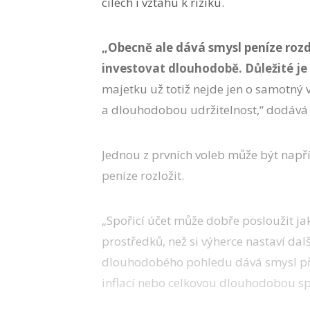
cílech i vztahu k riziku.
„Obecně ale dává smysl peníze rozdě
investovat dlouhodobě. Důležité je
majetku už totiž nejde jen o samotný 
a dlouhodobou udržitelnost,“ dodává 
Jednou z prvních voleb může být napřík
peníze rozložit.
„Spořicí účet může dobře posloužit j
prostředků, než si výherce nastaví dal
dlouhodobého pohledu dává smysl přem
inflací nebo celkovou dlouhodobou spr