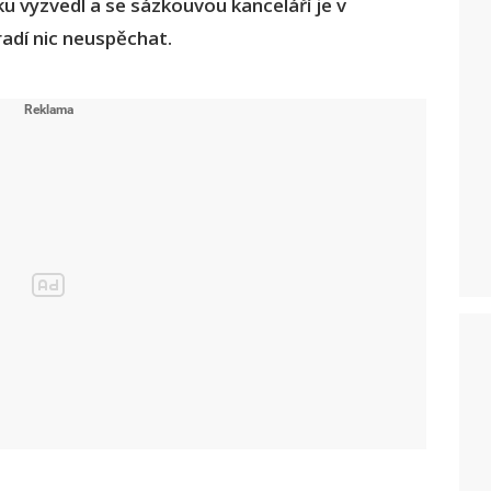
u vyzvedl a se sázkouvou kanceláří je v
radí nic neuspěchat.