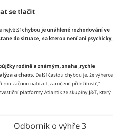
t se tlačit
e největší
chybou je unáhlené rozhodování ve
ostane do situace, na kterou není ani psychicky,
 půjčky rodině a známým, snaha ‚rychle
alýza a chaos.
Další častou chybou je, že výherce
 mu začnou nabízet ‚zaručené příležitosti‘,“
vestiční platformy Atlantik ze skupiny J&T, který
Odborník o výhře 3