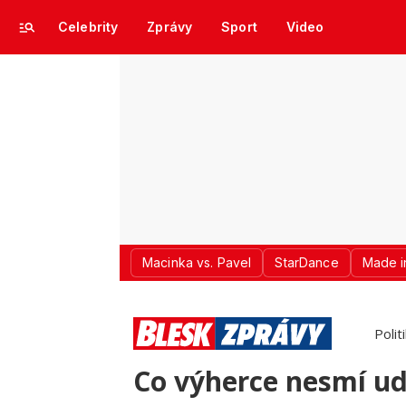
Celebrity
Zprávy
Sport
Video
Macinka vs. Pavel
StarDance
Made i
Polit
Co výherce nesmí udě