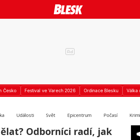
n Česko
Festival ve Varech 2026
Ordinace Blesku
Válka 
ika
Události
Svět
Epicentrum
Počasí
Krim
lat? Odborníci radí, jak