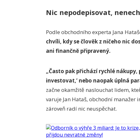
Nic nepodepisovat, nenecha
Podle obchodního experta Jana Hataš
chvíli, kdy se člověk z ničeho nic d
ani finančně připravený.
„Často pak přichází rychlé nákupy,
investovat,‘ nebo naopak úplná par
začne okamžitě naslouchat lidem, kteří
varuje Jan Hataš, obchodní manažer in
zároveň radí nic neuspěchat.