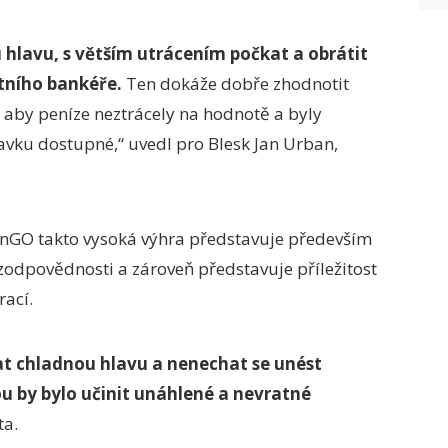
lavu, s větším utrácením počkat a obrátit
átního bankéře.
Ten dokáže dobře zhodnotit
, aby peníze neztrácely na hodnotě a byly
avku dostupné,“ uvedl pro Blesk Jan Urban,
inGO takto vysoká výhra představuje především
zodpovědnosti a zároveň představuje příležitost
rací.
vat chladnou hlavu a nenechat se unést
u by bylo učinit unáhlené a nevratné
ta.