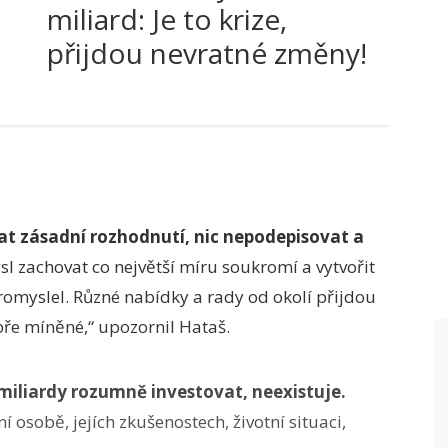
miliard: Je to krize,
přijdou nevratné změny!
lat zásadní rozhodnutí, nic nepodepisovat a
l zachovat co největší míru soukromí a vytvořit
 promyslel. Různé nabídky a rady od okolí přijdou
bře míněné,“ upozornil Hataš.
 miliardy rozumně investovat, neexistuje.
 osobě, jejích zkušenostech, životní situaci,