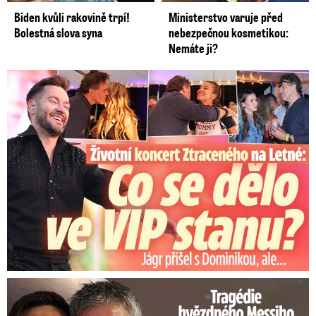
Biden kvůli rakovině trpí!
Ministerstvo varuje před
Bolestná slova syna
nebezpečnou kosmetikou:
Nemáte ji?
Koncert Ztraceného na Letné: Jágr přišel s Dominikou, ale...
Tragédie hvězdného Messiho: Zemřel mu táta (†68)!