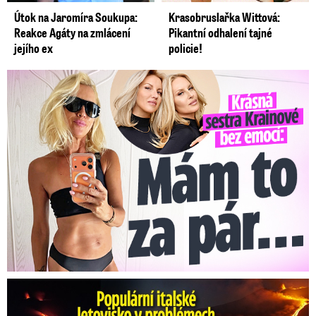
Útok na Jaromíra Soukupa:
Krasobruslařka Wittová:
Reakce Agáty na zmlácení
Pikantní odhalení tajné
jejího ex
policie!
Krásná sestra Krainové bez emocí: Mám to za pár…
Erupce sicilské sopky Etny: Ruší desítky letů