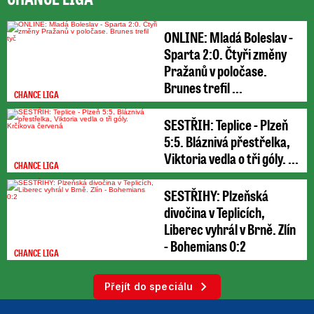
ONLINE: Mladá Boleslav -
Sparta 2:0. Čtyři změny
Pražanů v poločase.
Brunes trefil ...
CHANCE LIGA
SESTŘIH: Teplice - Plzeň
5:5. Bláznivá přestřelka,
Viktoria vedla o tři góly. ...
CHANCE LIGA
SESTŘIHY: Plzeňská
divočina v Teplicích,
Liberec vyhrál v Brně. Zlín
- Bohemians 0:2
CHANCE LIGA
Přejít do speciálu