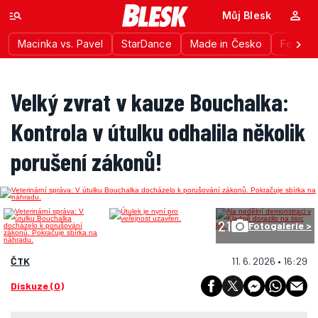
Můj Blesk
Macinka vs. Pavel
StarDance
Made in Česko
Festiva
Velký zvrat v kauze Bouchalka:
Kontrola v útulku odhalila několik
porušení zákonů!
21
Fotogalerie >
ČTK
11. 6. 2026 • 16:29
Diskuze (0)