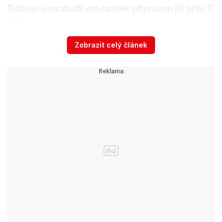
Rozvojovou studii má spolek připraven již přes 3
roky.
Zobrazit celý článek
AniDef pomohl již před osmi lety po ukončení
provozu útulku v Pcherech na Kladensku.
„Zjistili jsme tehdy, že tamní obce nemají s
kým uzavírat smlouvy, chyběly útulky. Už tehdy
jsme měli ambice, že v tom kraji něco
postavíme,
když jsme ale oslovili dotčené
obce,
nebyl o spolupráci velký zájem,
proto
jsme to nechali být,“
uvedla
v březnu pro Blesk
tlapky zástupkyně Anidefu Barbora Benešová.
Video se připravuje ...
Agáta čeká na domov už dva roky. Za tu dobu o ni