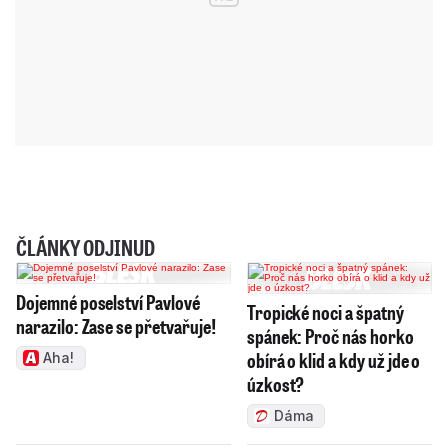
ČLÁNKY ODJINUD
Dojemné poselství Pavlové
Tropické noci a špatný
narazilo: Zase se přetvařuje!
spánek: Proč nás horko
obírá o klid a kdy už jde o
Aha!
úzkost?
Dáma