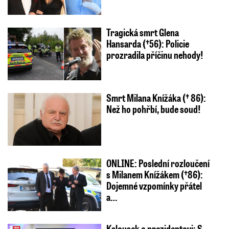
Tragická smrt Glena
Hansarda (†56): Policie
prozradila příčinu nehody!
Smrt Milana Knížáka († 86):
Než ho pohřbí, bude soud!
ONLINE: Poslední rozloučení
s Milanem Knížákem (†86):
Dojemné vzpomínky přátel
a…
Kalousek o prezidentovi: S