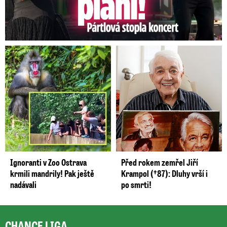
Ignoranti v Zoo Ostrava
Před rokem zemřel Jiří
krmili mandrily! Pak ještě
Krampol (†87): Dluhy vrší i
nadávali
po smrti!
CHANCE LIGA