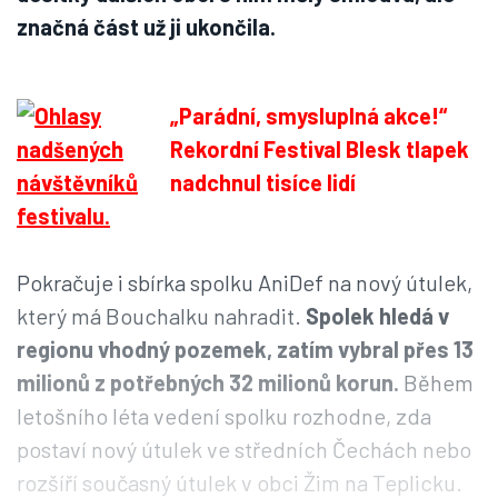
značná část už ji ukončila.
„Parádní, smysluplná akce!“
Rekordní Festival Blesk tlapek
nadchnul tisíce lidí
Pokračuje i sbírka spolku AniDef na nový útulek,
který má Bouchalku nahradit.
Spolek hledá v
regionu vhodný pozemek, zatím vybral přes 13
milionů z potřebných 32 milionů korun.
Během
letošního léta vedení spolku rozhodne, zda
postaví nový útulek ve středních Čechách nebo
rozšíří současný útulek v obci Žim na Teplicku.