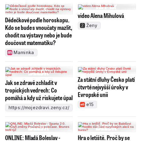
video Alena Mihulová
Dědečkové podle horoskopu.
Ženy
Kdo se bude s vnoučaty mazlit,
chodit na výstavy nebo je bude
doučovat matematiku?
Maminka
Za státní dluhy Česko platí
Jak se zdravě zchladit v
čtvrté nejvyšší úroky v
tropických vedrech: Co
Evropské unii
pomáhá a kdy už riskujete úpal
e15
https://mojezdravi.zeny.cz/
ONLINE: Mladá Boleslav -
Hra o letiště. Proč by se