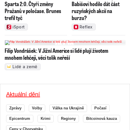
Sparta 2:0. Čtyři změny
Babišovi hodilo dát část
Pražanů v poločase. Brunes
ruzyňských akcií na
trefil tyč
burzu?
iSport
Reflex
Filip Vondrášek: V Jižní Americe si lidé plují životem
mnohem lehčeji, věci tolik neřeší
Lidé a země
Aktuální dění
Zprávy
Volby
Válka na Ukrajině
Počasí
Epicentrum
Krimi
Regiony
Bitcoinová kauza
Ceny v Chorvatsku