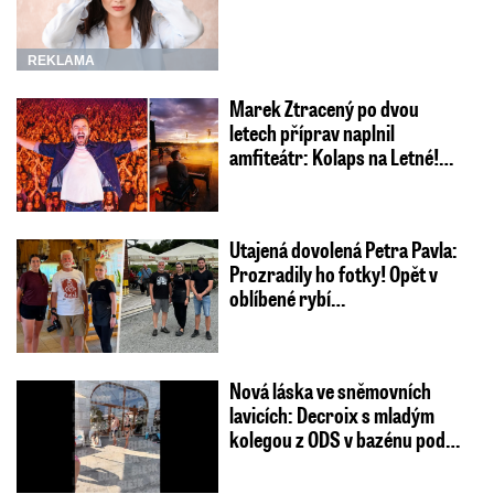
REKLAMA
Marek Ztracený po dvou
letech příprav naplnil
amfiteátr: Kolaps na Letné!…
Utajená dovolená Petra Pavla:
Prozradily ho fotky! Opět v
oblíbené rybí…
Nová láska ve sněmovních
lavicích: Decroix s mladým
kolegou z ODS v bazénu pod…