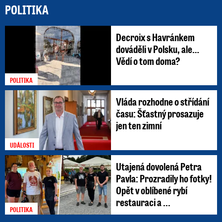
POLITIKA
Decroix s Havránkem
dováděli v Polsku, ale…
Vědí o tom doma?
POLITIKA
Vláda rozhodne o střídání
času: Šťastný prosazuje
jen ten zimní
UDÁLOSTI
Utajená dovolená Petra
Pavla: Prozradily ho fotky!
Opět v oblíbené rybí
restauraci a ...
POLITIKA