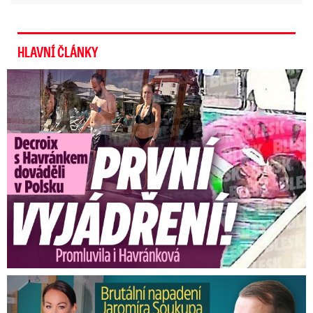
neprojevil zájem jediný člověk.
Zdroj: Kateřina Lang
HLAVNÍ ČLÁNKY
Exministryně s Havránkem dováděli v Polsku: První slova!
Brutální napadení Soukupa. Právník Agáty promluvil