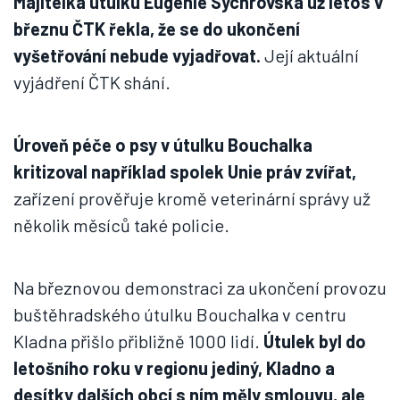
Majitelka útulku Eugenie Sychrovská už letos v
březnu ČTK řekla, že se do ukončení
vyšetřování nebude vyjadřovat.
Její aktuální
vyjádření ČTK shání.
Úroveň péče o psy v útulku Bouchalka
kritizoval například spolek Unie práv zvířat,
zařízení prověřuje kromě veterinární správy už
několik měsíců také policie.
Na březnovou demonstraci za ukončení provozu
buštěhradského útulku Bouchalka v centru
Kladna přišlo přibližně 1000 lidí.
Útulek byl do
letošního roku v regionu jediný, Kladno a
desítky dalších obcí s ním měly smlouvu, ale