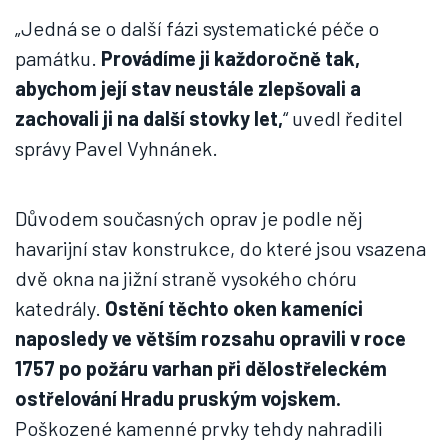
„Jedná se o další fázi systematické péče o
památku.
Provádíme ji každoročně tak,
abychom její stav neustále zlepšovali a
zachovali ji na další stovky let,
“ uvedl ředitel
správy Pavel Vyhnánek.
Důvodem současných oprav je podle něj
havarijní stav konstrukce, do které jsou vsazena
dvě okna na jižní straně vysokého chóru
katedrály.
Ostění těchto oken kameníci
naposledy ve větším rozsahu opravili v roce
1757 po požáru varhan při dělostřeleckém
ostřelování Hradu pruským vojskem.
Poškozené kamenné prvky tehdy nahradili