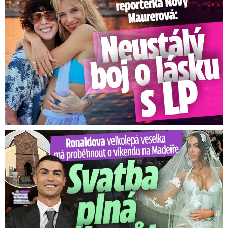
Ronaldova velkolepá veselka na Madeiře: Svatba plná zákazů!