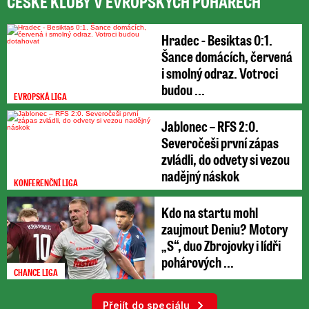
ČESKÉ KLUBY V EVROPSKÝCH POHÁRECH
Hradec - Besiktas 0:1.
Šance domácích, červená
i smolný odraz. Votroci
budou ...
EVROPSKÁ LIGA
Jablonec – RFS 2:0.
Severočeši první zápas
zvládli, do odvety si vezou
nadějný náskok
KONFERENČNÍ LIGA
Kdo na startu mohl
zaujmout Deniu? Motory
„S“, duo Zbrojovky i lídři
pohárových ...
CHANCE LIGA
Přejít do speciálu