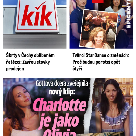
Škrty v Čechy oblíbeném
Tvůrci StarDance o změnách:
řetězci: Zavřou stovky
Proč budou porotci opět
prodejen
čtyři
Gottova dcera zveřejnila nový klip: Je jako Olivie Rodrigo!