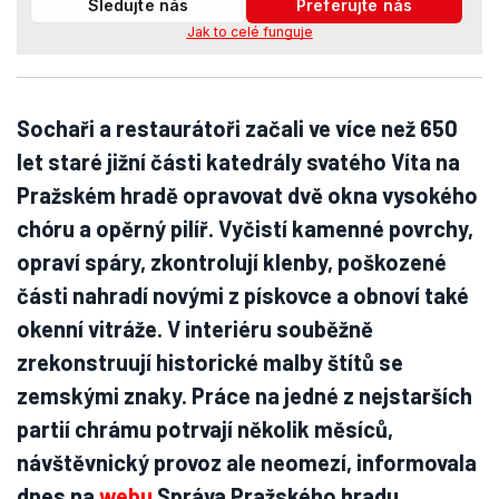
Sledujte nás
Preferujte nás
Jak to celé funguje
Sochaři a restaurátoři začali ve více než 650
let staré jižní části katedrály svatého Víta na
Pražském hradě opravovat dvě okna vysokého
chóru a opěrný pilíř. Vyčistí kamenné povrchy,
opraví spáry, zkontrolují klenby, poškozené
části nahradí novými z pískovce a obnoví také
okenní vitráže. V interiéru souběžně
zrekonstruují historické malby štítů se
zemskými znaky. Práce na jedné z nejstarších
partií chrámu potrvají několik měsíců,
návštěvnický provoz ale neomezí, informovala
dnes na
webu
Správa Pražského hradu.