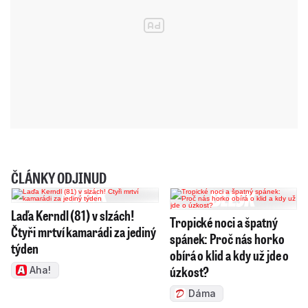
ČLÁNKY ODJINUD
Laďa Kerndl (81) v slzách!
Tropické noci a špatný
Čtyři mrtví kamarádi za jediný
spánek: Proč nás horko
týden
obírá o klid a kdy už jde o
úzkost?
Aha!
Dáma