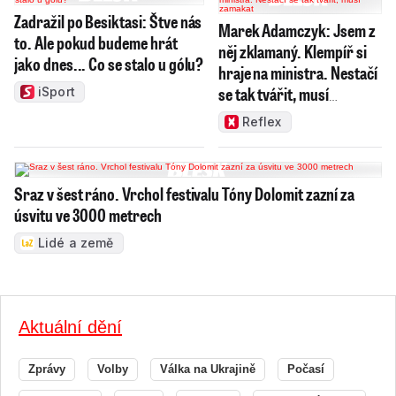
Zadražil po Besiktasi: Štve nás
Marek Adamczyk: Jsem z
to. Ale pokud budeme hrát
něj zklamaný. Klempíř si
jako dnes... Co se stalo u gólu?
hraje na ministra. Nestačí
se tak tvářit, musí
iSport
zamakat
Reflex
Sraz v šest ráno. Vrchol festivalu Tóny Dolomit zazní za
úsvitu ve 3000 metrech
Lidé a země
Aktuální dění
Zprávy
Volby
Válka na Ukrajině
Počasí