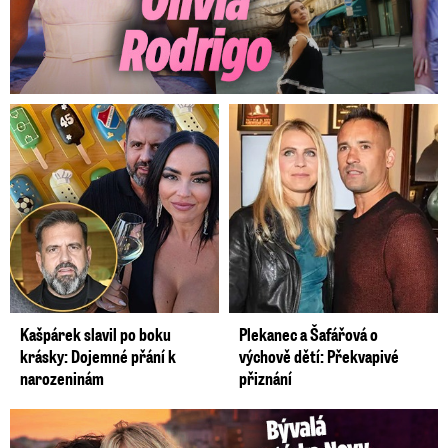
Kašpárek slavil po boku
Plekanec a Šafářová o
krásky: Dojemné přání k
výchově dětí: Překvapivé
narozeninám
přiznání
Bývalá reportérka Novy Maurerová: Neustálý boj o lásku s ...