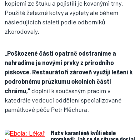
kopiemi ze štuku a pojistili je kovanými trny.
Použité železné kotvy a výplety ale během
následujících staletí podle odborníků
zkorodovaly.
„Poškozené části opatrně odstraníme a
nahradíme je novými prvky z přírodního
pískovce. Restaurátoři zároveň využijí lešení k
podrobnému průzkumu okolních částí
chrámu,“
doplnil k současným pracím v
katedrále vedoucí oddělení specializované
památkové péče Petr Měchura.
Muž v karanténě kvůli ebole
promluvil: Jak se do situace dostal