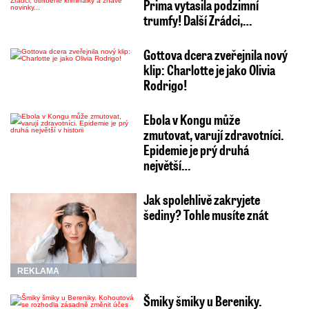
Prima vytasila podzimní
trumfy! Další Zrádci,…
Gottova dcera zveřejnila nový
klip: Charlotte je jako Olivia
Rodrigo!
Ebola v Kongu může
zmutovat, varují zdravotníci.
Epidemie je prý druhá
největší…
Jak spolehlivě zakryjete
šediny? Tohle musíte znát
REKLAMA
Šmiky šmiky u Bereniky.