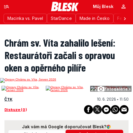
Můj Blesk
Macinka vs. Pavel
StarDance
Made in Česko
Festiva
Chrám sv. Víta zahalilo lešení:
Restaurátoři začali s opravou
oken a opěrného pilíře
22
Fotogalerie >
ČTK
10. 6. 2026 • 11:50
Diskuze (0)
Jak vám má Google doporučovat Blesk?