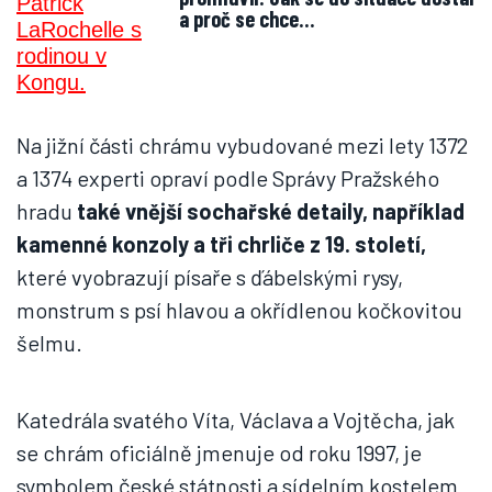
a proč se chce…
Na jižní části chrámu vybudované mezi lety 1372
a 1374 experti opraví podle Správy Pražského
hradu
také vnější sochařské detaily, například
kamenné konzoly a tři chrliče z 19. století,
které vyobrazují písaře s ďábelskými rysy,
monstrum s psí hlavou a okřídlenou kočkovitou
šelmu.
Katedrála svatého Víta, Václava a Vojtěcha, jak
se chrám oficiálně jmenuje od roku 1997, je
symbolem české státnosti a sídelním kostelem