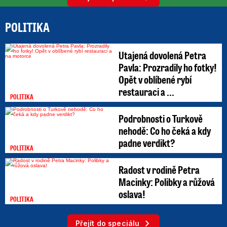
POLITIKA
Utajená dovolená Petra
Pavla: Prozradily ho fotky!
Opět v oblíbené rybí
restauraci a ...
POLITIKA
Podrobnosti o Turkově
nehodě: Co ho čeká a kdy
padne verdikt?
POLITIKA
Radost v rodině Petra
Macinky: Polibky a růžová
oslava!
POLITIKA
Přejít do speciálu