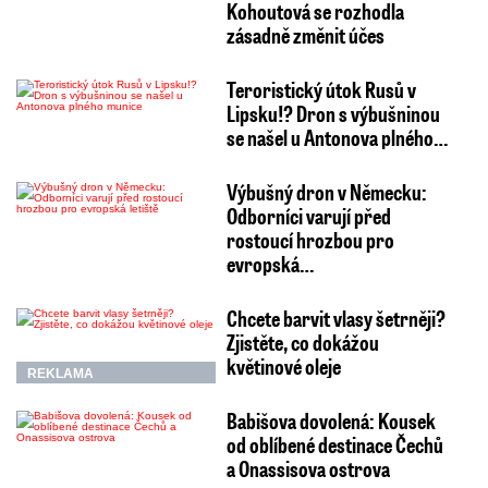
Kohoutová se rozhodla
zásadně změnit účes
Teroristický útok Rusů v
Lipsku!? Dron s výbušninou
se našel u Antonova plného…
Výbušný dron v Německu:
Odborníci varují před
rostoucí hrozbou pro
evropská…
Chcete barvit vlasy šetrněji?
Zjistěte, co dokážou
květinové oleje
REKLAMA
Babišova dovolená: Kousek
od oblíbené destinace Čechů
a Onassisova ostrova