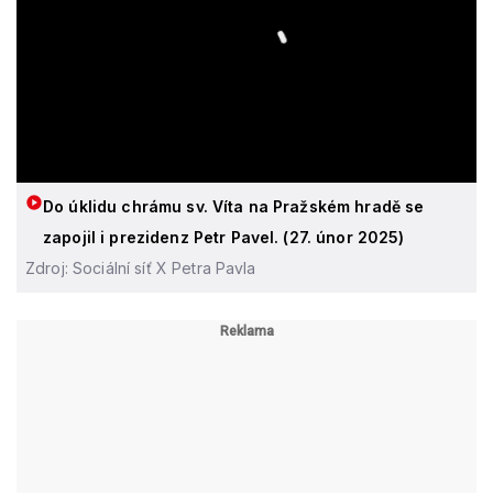
Do úklidu chrámu sv. Víta na Pražském hradě se
zapojil i prezidenz Petr Pavel. (27. únor 2025)
Zdroj: Sociální síť X Petra Pavla