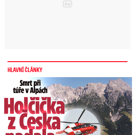
HLAVNÍ ČLÁNKY
Smrt Češky v Alpách: Zemřela při túře s rodiči