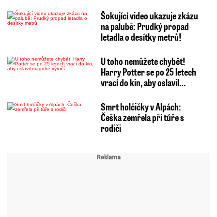
Šokující video ukazuje zkázu
na palubě: Prudký propad
letadla o desítky metrů!
U toho nemůžete chybět!
Harry Potter se po 25 letech
vrací do kin, aby oslavil…
Smrt holčičky v Alpách:
Češka zemřela při túře s
rodiči