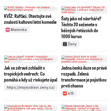
KVÍZ: Rafťáci. Otestujte své
Šaty jako od návrháře?
znalosti kultovní letní komedie
Těchto 20 seženete v
běžných řetězcích do
Maminka
1000 korun
Ženy
Jak se zdravě zchladit v
Jedna česká iluze se právě
tropických vedrech: Co
rozpadá. Zelená
pomáhá a kdy už riskujete úpal
transformace je pojistkou
proti chaosu
https://mojezdravi.zeny.cz/
e15