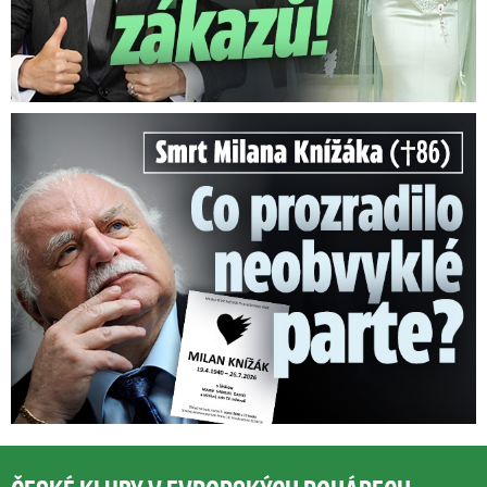
Smrt Milana Knížáka (†86): Co prozradilo neobvyklé parte?