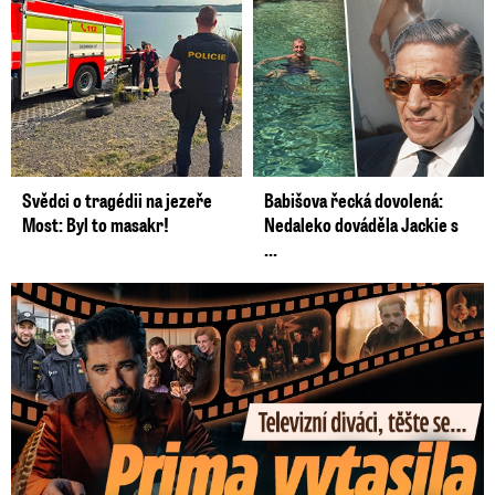
Svědci o tragédii na jezeře
Babišova řecká dovolená:
Most: Byl to masakr!
Nedaleko dováděla Jackie s
...
Prima vytasila podzimní trumfy! Další Zrádci a žhavé novinky