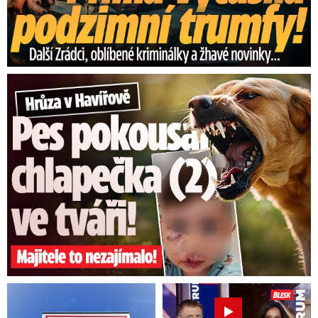
Hrůza v Havířově: Pes pokousal chlapečka (2) ve tváři!