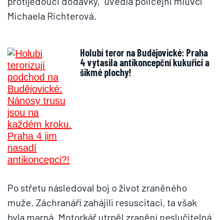
protijedoucí dodávky,“ uvedla policejní mluvčí
Michaela Richterová.
Holubí teror na Budějovické: Praha
4 vytasila antikoncepční kukuřici a
šikmé plochy!
Po střetu následoval boj o život zraněného
muže. Záchranáři zahájili resuscitaci, ta však
byla marná. Motorkář utrpěl zranění neslučitelná