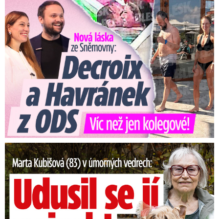
Nová láska ve Sněmovně: Decroix s mladým kolegou z ODS
Marta Kubišová (83) v úmorných vedrech: Udusil se jí pejsek!