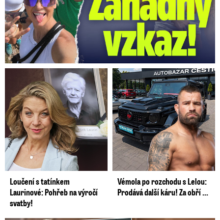
Loučení s tatínkem
Vémola po rozchodu s Lelou:
Laurinové: Pohřeb na výročí
Prodává další káru! Za obří ...
svatby!