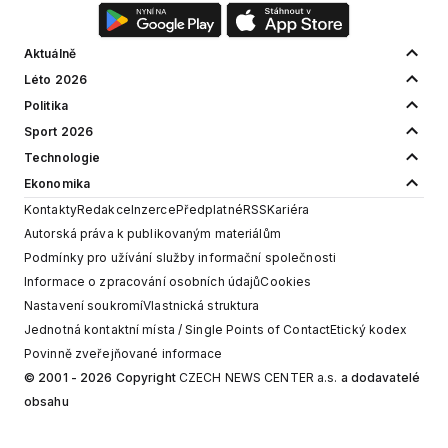
Aktuálně
Léto 2026
Politika
Sport 2026
Technologie
Ekonomika
Kontakty
Redakce
Inzerce
Předplatné
RSS
Kariéra
Autorská práva k publikovaným materiálům
Podmínky pro užívání služby informační společnosti
Informace o zpracování osobních údajů
Cookies
Nastavení soukromí
Vlastnická struktura
Jednotná kontaktní místa / Single Points of Contact
Etický kodex
Povinně zveřejňované informace
© 2001 - 2026 Copyright
CZECH NEWS CENTER a.s.
a dodavatelé
obsahu