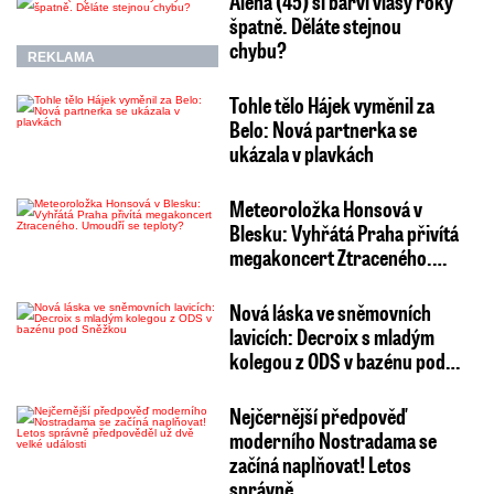
Alena (45) si barví vlasy roky
špatně. Děláte stejnou
chybu?
REKLAMA
Tohle tělo Hájek vyměnil za
Belo: Nová partnerka se
ukázala v plavkách
Meteoroložka Honsová v
Blesku: Vyhřátá Praha přivítá
megakoncert Ztraceného.…
Nová láska ve sněmovních
lavicích: Decroix s mladým
kolegou z ODS v bazénu pod…
Nejčernější předpověď
moderního Nostradama se
začíná naplňovat! Letos
správně…