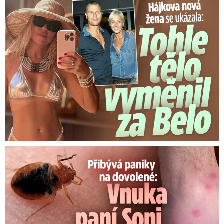
Tohle tělo nahradilo Belo: Nová partnerka se ukázala...
Panika na dovolené: Vnuka Soni v hotelu poštípaly štěnice!