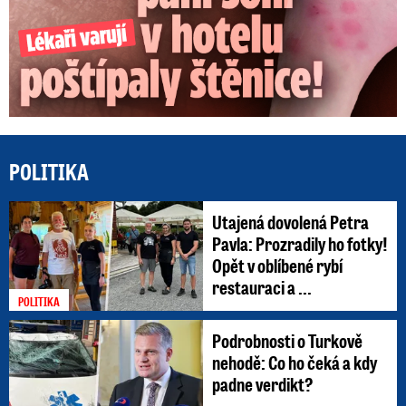
POLITIKA
Utajená dovolená Petra
Pavla: Prozradily ho fotky!
Opět v oblíbené rybí
restauraci a ...
POLITIKA
Podrobnosti o Turkově
nehodě: Co ho čeká a kdy
padne verdikt?