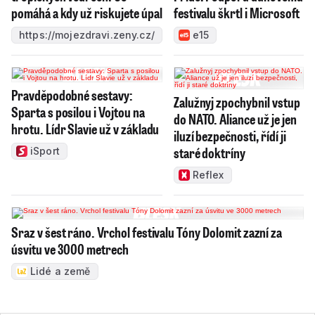
pomáhá a kdy už riskujete úpal
festivalu škrtl i Microsoft
https://mojezdravi.zeny.cz/
e15
Pravděpodobné sestavy:
Zalužnyj zpochybnil vstup
Sparta s posilou i Vojtou na
do NATO. Aliance už je jen
hrotu. Lídr Slavie už v základu
iluzí bezpečnosti, řídí ji
staré doktríny
iSport
Reflex
Sraz v šest ráno. Vrchol festivalu Tóny Dolomit zazní za
úsvitu ve 3000 metrech
Lidé a země