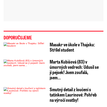
DOPORUČUJEME
Masakr ve škole v Thajsku:
Střílel student
Marta Kubišová (83) v
úmorných vedrech: Udusil se
jí pejsek! Jsem zoufalá,
jsem…
Smutný detail z loučení s
tatínkem Laurinové: Pohřeb
na výročí svatby!