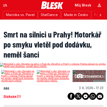
Můj Blesk
Macinka vs. Pavel
StarDance
Made in Česko
Festiva
Smrt na silnici u Prahy! Motorkář
po smyku vletěl pod dodávku,
neměl šanci
6
Fotogalerie >
nec
3. 6. 2026 • 17:23
Diskuze (1)