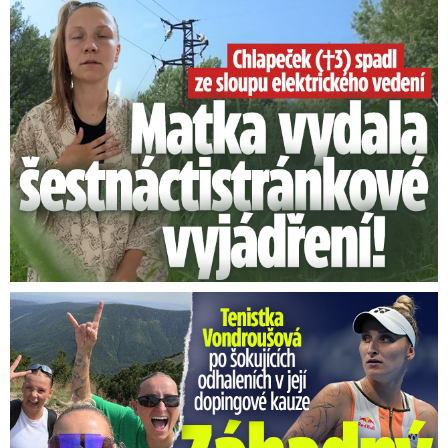
Smrtelný pád chlapce: Matka vydala vyjádření na 16 stran
Vondroušová po šokujících odhaleních v kauze: Záhadný vzkaz!