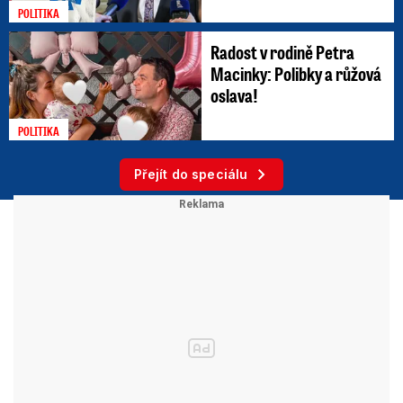
POLITIKA
Radost v rodině Petra
Macinky: Polibky a růžová
oslava!
POLITIKA
Přejít do speciálu