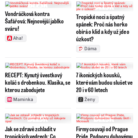
Vondráčková kontra
Tropické noci a špatný
Šafářová: Nejnovější jablko
spánek: Proč nás horko
sváru!
obírá o klid a kdy už jde o
úzkost?
Aha!
Dáma
RECEPT: Kynutý švestkový
7 ikonických kousků,
koláč s drobenkou. Klasika, se
které vám budou slušet ve
kterou zabodujete
20 i v 60 letech
Maminka
Ženy
Jak se zdravě zchladit v
Firmy couvají od Prague
tropických vedrech: Co
Pride. Podporu duhovému