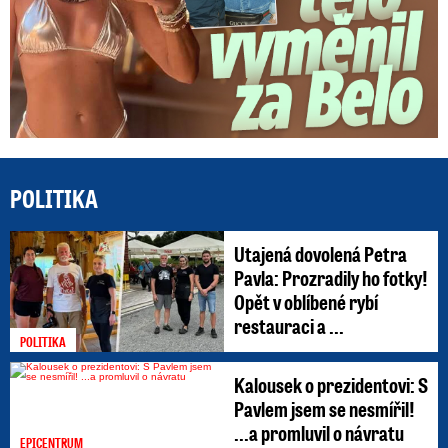
POLITIKA
Utajená dovolená Petra
Pavla: Prozradily ho fotky!
Opět v oblíbené rybí
restauraci a ...
POLITIKA
Kalousek o prezidentovi: S
Pavlem jsem se nesmířil!
...a promluvil o návratu
EPICENTRUM