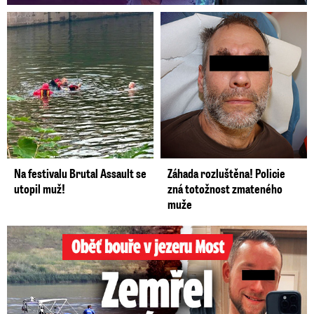
Na festivalu Brutal Assault se
Záhada rozluštěna! Policie
utopil muž!
zná totožnost zmateného
muže
Oběť bouře v jezeru Most: Zemřel táta Dominik (†28)