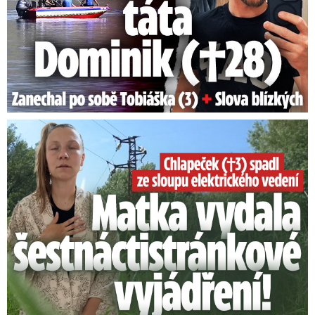
Smrtelný pád chlapce: Matka vydala vyjádření na 16 stran