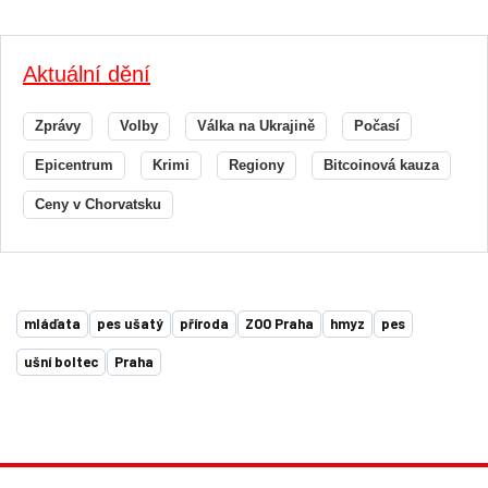
Aktuální dění
Zprávy
Volby
Válka na Ukrajině
Počasí
Epicentrum
Krimi
Regiony
Bitcoinová kauza
Ceny v Chorvatsku
mláďata
pes ušatý
příroda
ZOO Praha
hmyz
pes
ušní boltec
Praha