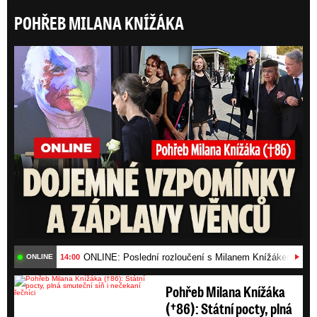
POHŘEB MILANA KNÍŽÁKA
ONLI
ONLINE: Poslední rozloučení s Milanem Knížákem (†86)
14:00
ONLINE
Pohřeb Milana Knížáka
(†86): Státní pocty, plná