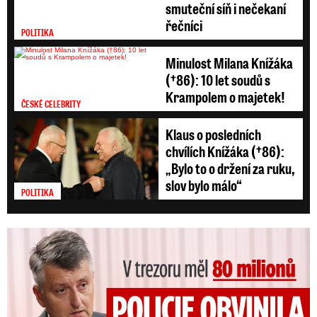
smuteční síň i nečekaní
řečníci
POLITIKA
Minulost Milana Knížáka
(†86): 10 let soudů s
Krampolem o majetek!
ČESKÉ CELEBRITY
Klaus o posledních
chvílích Knížáka (†86):
„Bylo to o držení za ruku,
slov bylo málo“
POLITIKA
V trezoru měl 80 milionů: Policie obvinila exšéfa železnic!