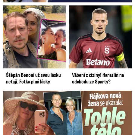
Štěpán Benoni už svou lásku
Vábení z ciziny! Haraslín na
netají. Fotka plná lásky
odchodu ze Sparty?
Tohle tělo nahradilo Belo: Nová partnerka se ukázala...