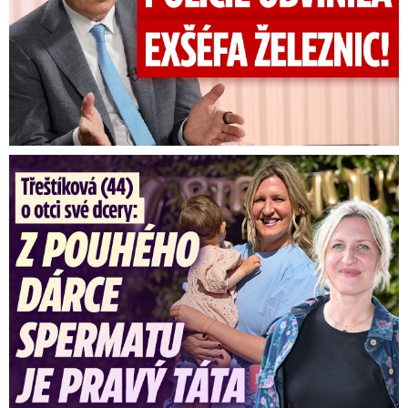
Třeštíková (44) o otci dcery: Z dárce spermatu pravý táta