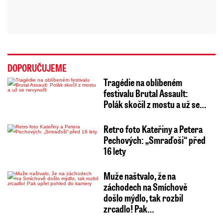
DOPORUČUJEME
Tragédie na oblíbeném
festivalu Brutal Assault:
Polák skočil z mostu a už se…
Retro foto Kateřiny a Petera
Pechových: „Smraďoši“ před
16 lety
Muže naštvalo, že na
záchodech na Smíchově
došlo mýdlo, tak rozbil
zrcadlo! Pak…