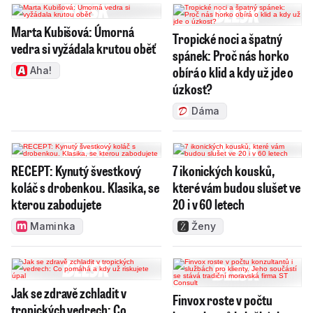
Marta Kubišová: Úmorná
Tropické noci a špatný
vedra si vyžádala krutou oběť
spánek: Proč nás horko
obírá o klid a kdy už jde o
Aha!
úzkost?
Dáma
RECEPT: Kynutý švestkový
7 ikonických kousků,
koláč s drobenkou. Klasika, se
které vám budou slušet ve
kterou zabodujete
20 i v 60 letech
Maminka
Ženy
Jak se zdravě zchladit v
Finvox roste v počtu
tropických vedrech: Co