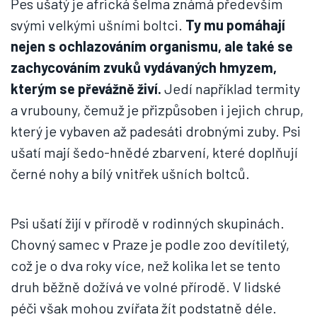
Pes ušatý je africká šelma známá především
svými velkými ušními boltci.
Ty mu pomáhají
nejen s ochlazováním organismu, ale také se
zachycováním zvuků vydávaných hmyzem,
kterým se převážně živí.
Jedí například termity
a vrubouny, čemuž je přizpůsoben i jejich chrup,
který je vybaven až padesáti drobnými zuby. Psi
ušatí mají šedo-hnědé zbarvení, které doplňují
černé nohy a bílý vnitřek ušních boltců.
Psi ušatí žijí v přírodě v rodinných skupinách.
Chovný samec v Praze je podle zoo devítiletý,
což je o dva roky více, než kolika let se tento
druh běžně dožívá ve volné přírodě. V lidské
péči však mohou zvířata žít podstatně déle.