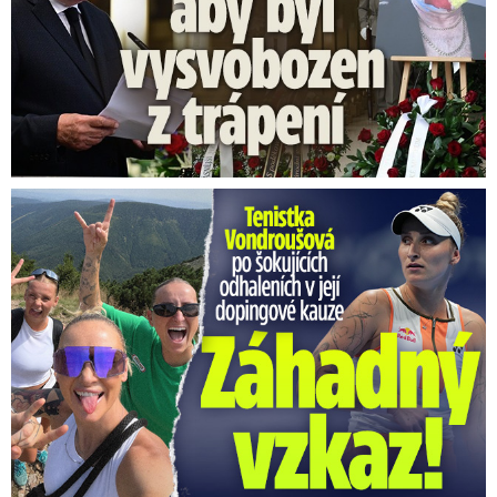
Vondroušová po šokujících odhaleních v kauze: Záhadný vzkaz!