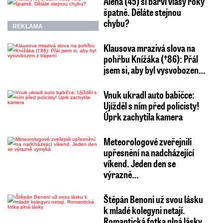
Alena (45) si barví vlasy roky
špatně. Děláte stejnou
chybu?
REKLAMA
Klausova mrazivá slova na
pohřbu Knížáka (†86): Přál
jsem si, aby byl vysvobozen…
Vnuk ukradl auto babičce:
Ujížděl s ním před policisty!
Úprk zachytila kamera
Meteorologové zveřejnili
upřesnění na nadcházející
víkend. Jeden den se
výrazně…
Štěpán Benoni už svou lásku
k mladé kolegyni netají.
Romantická fotka plná lásky