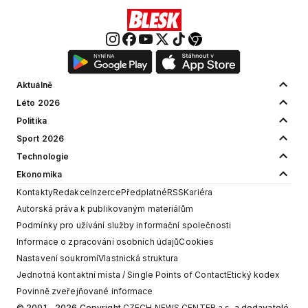
Aktuálně
Léto 2026
Politika
Sport 2026
Technologie
Ekonomika
Kontakty
Redakce
Inzerce
Předplatné
RSS
Kariéra
Autorská práva k publikovaným materiálům
Podmínky pro užívání služby informační společnosti
Informace o zpracování osobních údajů
Cookies
Nastavení soukromí
Vlastnická struktura
Jednotná kontaktní místa / Single Points of Contact
Etický kodex
Povinně zveřejňované informace
© 2001 - 2026 Copyright
CZECH NEWS CENTER a.s.
a dodavatelé