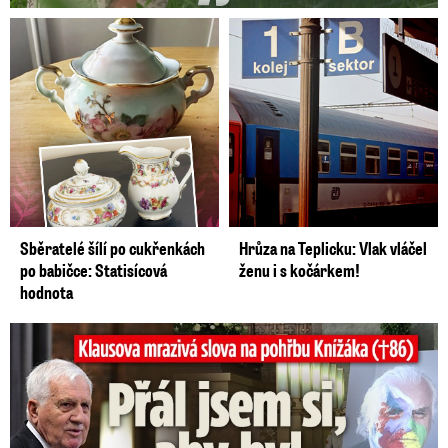
Sběratelé šílí po cukřenkách
Hrůza na Teplicku: Vlak vláčel
po babičce: Statisícová
ženu i s kočárkem!
hodnota
Klausova mrazivá slova na pohřbu Knížáka: Přál jsem si...