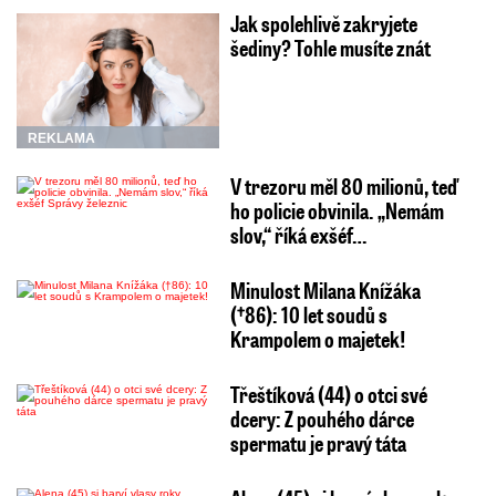
Jak spolehlivě zakryjete
šediny? Tohle musíte znát
REKLAMA
V trezoru měl 80 milionů, teď
ho policie obvinila. „Nemám
slov,“ říká exšéf…
Minulost Milana Knížáka
(†86): 10 let soudů s
Krampolem o majetek!
Třeštíková (44) o otci své
dcery: Z pouhého dárce
spermatu je pravý táta