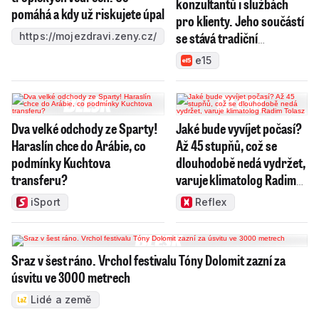
konzultantů i službách
pomáhá a kdy už riskujete úpal
pro klienty. Jeho součástí
se stává tradiční
https://mojezdravi.zeny.cz/
moravská firma ST
e15
Consult
Dva velké odchody ze Sparty!
Jaké bude vyvíjet počasí?
Haraslín chce do Arábie, co
Až 45 stupňů, což se
podmínky Kuchtova
dlouhodobě nedá vydržet,
transferu?
varuje klimatolog Radim
Tolasz
iSport
Reflex
Sraz v šest ráno. Vrchol festivalu Tóny Dolomit zazní za
úsvitu ve 3000 metrech
Lidé a země