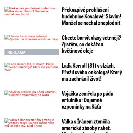
Překvapivé prohlášení
hudebnice Kovalové: Slavím!
Manžel se nechal zneplodnit
Chcete barvit vlasy šetrněji?
Zjistěte, co dokážou
květinové oleje
REKLAMA
Laďa Kerndl (81) v slzách:
Přežil svého onkologa! Který
mu zachránil život!
Vojačka zemřela po pádu
vrtulníku: Dojemné
vzpomínky na Káťu
Válka s Íránem ztenčila
americké zásoby raket.