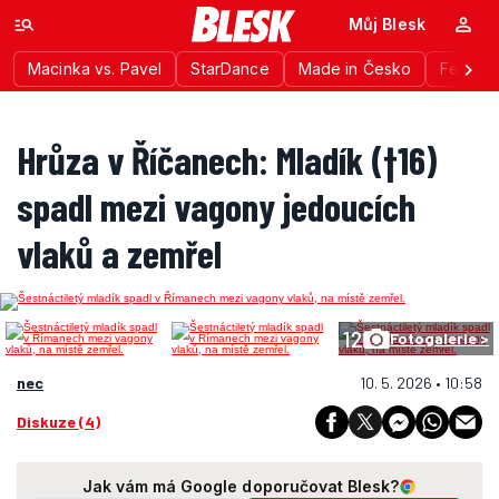
Můj Blesk
Macinka vs. Pavel
StarDance
Made in Česko
Festiva
Hrůza v Říčanech: Mladík (†16)
spadl mezi vagony jedoucích
vlaků a zemřel
12
Fotogalerie >
nec
10. 5. 2026 • 10:58
Diskuze (4)
Jak vám má Google doporučovat Blesk?