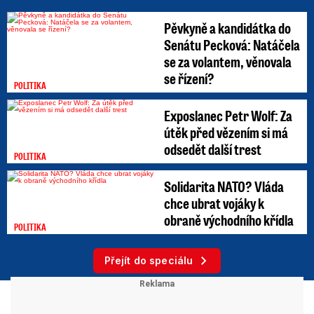
Pěvkyně a kandidátka do
Senátu Pecková: Natáčela
se za volantem, věnovala
se řízení?
POLITIKA
Exposlanec Petr Wolf: Za
útěk před vězením si má
odsedět další trest
POLITIKA
Solidarita NATO? Vláda
chce ubrat vojáky k
obraně východního křídla
POLITIKA
Přejít do speciálu