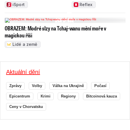
iSport
Reflex
OBRAZEM: Modré slzy na Tchaj-wanu mění moře v
magickou říši
Lidé a země
Aktuální dění
Zprávy
Volby
Válka na Ukrajině
Počasí
Epicentrum
Krimi
Regiony
Bitcoinová kauza
Ceny v Chorvatsku