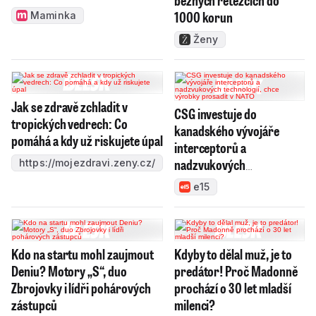
běžných řetězcích do
1000 korun
Maminka
Ženy
Jak se zdravě zchladit v
CSG investuje do
tropických vedrech: Co
kanadského vývojáře
pomáhá a kdy už riskujete úpal
interceptorů a
nadzvukových
https://mojezdravi.zeny.cz/
technologií, chce výrobky
e15
prosadit v NATO
Kdo na startu mohl zaujmout
Kdyby to dělal muž, je to
Deniu? Motory „S“, duo
predátor! Proč Madonně
Zbrojovky i lídři pohárových
prochází o 30 let mladší
zástupců
milenci?