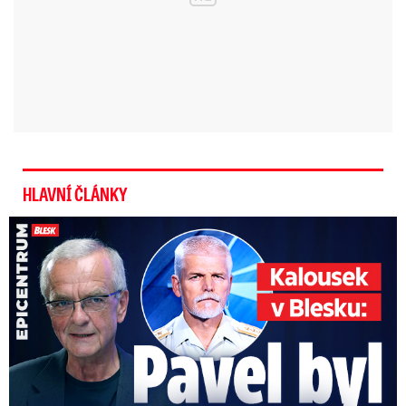
HLAVNÍ ČLÁNKY
Kalousek o prezidentovi: S Pavlem jsem se nesmířil!