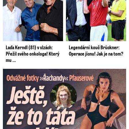
Laďa Kerndl (81) v slzách:
Legendární kouč Brückner:
Přežil svého onkologa! Který
Operace jícnu! Jak je na tom?
mu ...
Odvážné fotky Denisy Pfauserové: Ještě, že to táta nevidí