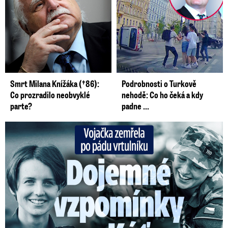
Smrt Milana Knížáka (†86):
Podrobnosti o Turkově
Co prozradilo neobvyklé
nehodě: Co ho čeká a kdy
parte?
padne ...
Vojačka zemřela po pádu vrtulníku: Dojemné vzpomínky na ...