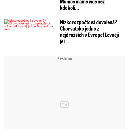
Munice máme více než
kdokoli…
Nízkorozpočtová dovolená?
Chorvatsko jedno z
nejdražších v Evropě! Levněji
je i…