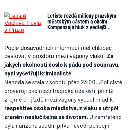
Letiště rozdá miliony pražským
městským částem a obcím:
Kompenzuje hluk z vedlejší…
Podle dosavadních informací měl chlapec
Za
cestovat v prostoru mezi vagony vlaku.
jakých okolností došlo k pádu pod soupravu,
nyní vyšetřují kriminalisté.
Nehoda se stala v sobotu před 23:00. „Policisté
prověřují okolnosti tragické události, při níž
zřejmě při jízdě mezi vagony vypadl mladík,
respektive osoba mladistvá, z vlaku a utrpěl
zranění neslučitelná se životem
. U zemřelého
byla nařízena soudní pitva," uvedl policejní