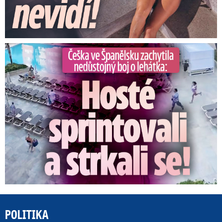
Češka ve Španělsku natočila nedůstojný boj o lehátka
POLITIKA