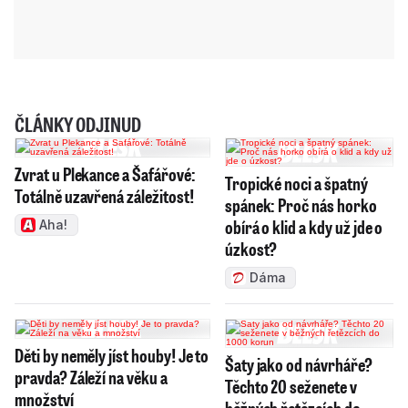
ČLÁNKY ODJINUD
Zvrat u Plekance a Šafářové:
Tropické noci a špatný
Totálně uzavřená záležitost!
spánek: Proč nás horko
obírá o klid a kdy už jde o
Aha!
úzkost?
Dáma
Děti by neměly jíst houby! Je to
Šaty jako od návrháře?
pravda? Záleží na věku a
Těchto 20 seženete v
množství