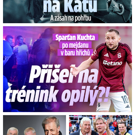
Kuchta po mejdanu v baru hříchů: Přišel na trénink opilý?!