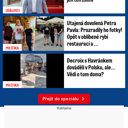
UDÁLOSTI
Utajená dovolená Petra
Pavla: Prozradily ho fotky!
Opět v oblíbené rybí
restauraci a ...
POLITIKA
Decroix s Havránkem
dováděli v Polsku, ale…
Vědí o tom doma?
POLITIKA
Přejít do speciálu