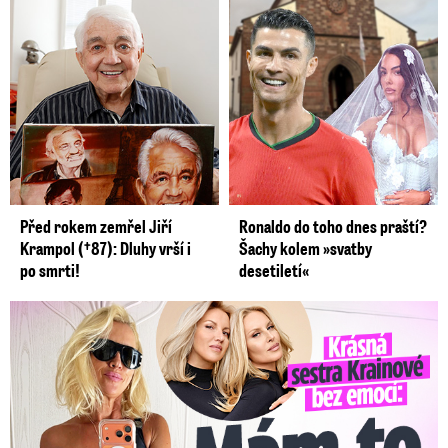
Před rokem zemřel Jiří
Ronaldo do toho dnes praští?
Krampol (†87): Dluhy vrší i
Šachy kolem »svatby
po smrti!
desetiletí«
Krásná sestra Krainové bez emocí: Mám to za pár…