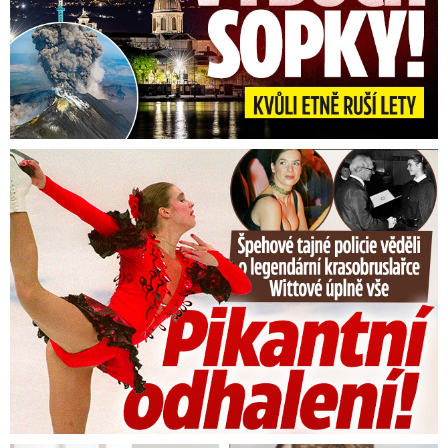
Tajná policie špehovala krasobruslařku Wittovou: Pikantní ...