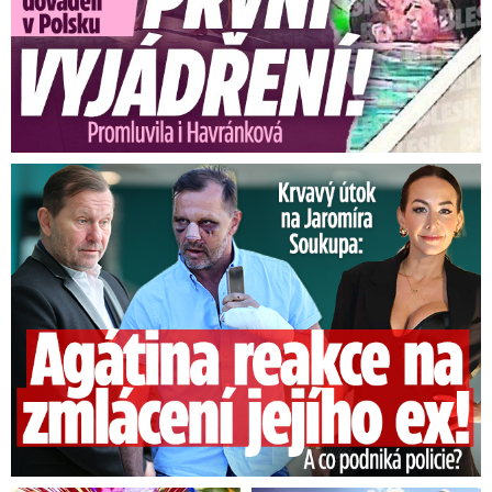
Útok na Jaromíra Soukupa: Reakce Agáty na zmlácení jejího ex