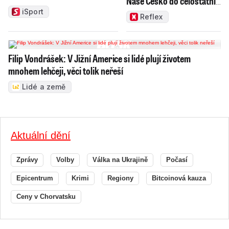
Naše Česko do celostátní
politiky?
iSport
Reflex
Filip Vondrášek: V Jižní Americe si lidé plují životem
mnohem lehčeji, věci tolik neřeší
Lidé a země
Aktuální dění
Zprávy
Volby
Válka na Ukrajině
Počasí
Epicentrum
Krimi
Regiony
Bitcoinová kauza
Ceny v Chorvatsku