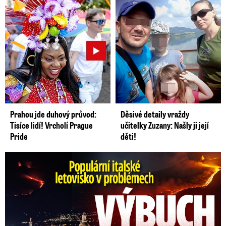
Prahou jde duhový průvod:
Děsivé detaily vraždy
Tisíce lidí! Vrcholí Prague
učitelky Zuzany: Našly ji její
Pride
děti!
Erupce sicilské sopky Etny: Ruší desítky letů