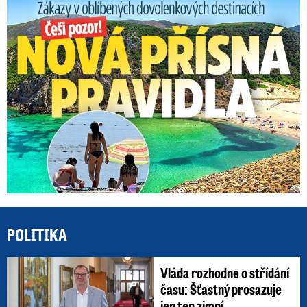
Zákazy v dovolenkových rájích: Restrikce proti naháčům!
POLITIKA
Vláda rozhodne o střídání
času: Šťastný prosazuje
jen ten zimní