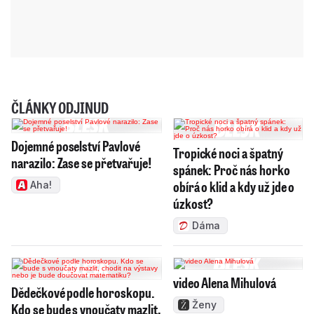
ČLÁNKY ODJINUD
Dojemné poselství Pavlové
Tropické noci a špatný
narazilo: Zase se přetvařuje!
spánek: Proč nás horko
obírá o klid a kdy už jde o
Aha!
úzkost?
Dáma
video Alena Mihulová
Dědečkové podle horoskopu.
Ženy
Kdo se bude s vnoučaty mazlit,