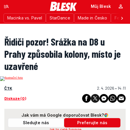
Můj Blesk
Macinka vs. Pavel
StarDance
Made in Česko
Festiva
Řidiči pozor! Srážka na D8 u
Prahy způsobila kolony, místo je
uzavřené
ČTK
2. 4. 2026 • 14:11
Diskuze (0)
Jak vám má Google doporučovat Blesk?
Sledujte nás
Preferujte nás
Jak to celé funguje