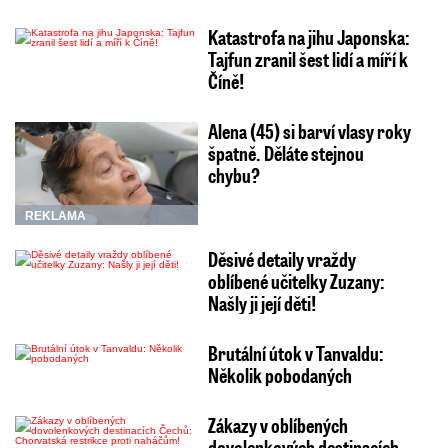
Katastrofa na jihu Japonska:
Tajfun zranil šest lidí a míří k
Číně!
Alena (45) si barví vlasy roky
špatně. Děláte stejnou
chybu?
REKLAMA
Děsivé detaily vraždy
oblíbené učitelky Zuzany:
Našly ji její děti!
Brutální útok v Tanvaldu:
Několik pobodaných
Zákazy v oblíbených
dovolenkových destinacích