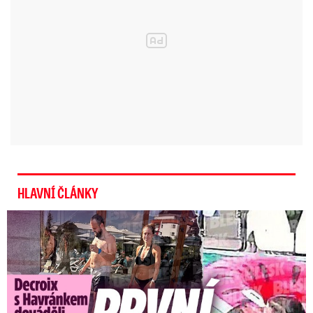
HLAVNÍ ČLÁNKY
Exministryně s Havránkem dováděli v Polsku: První slova!