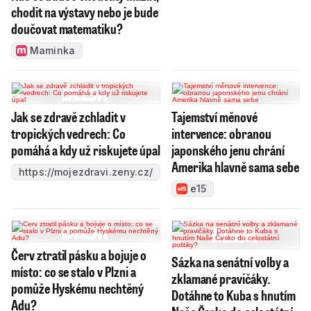
chodit na výstavy nebo je bude
doučovat matematiku?
Maminka
Jak se zdravě zchladit v
Tajemství měnové
tropických vedrech: Co
intervence: obranou
pomáhá a kdy už riskujete úpal
japonského jenu chrání
Amerika hlavně sama sebe
https://mojezdravi.zeny.cz/
e15
Červ ztratil pásku a bojuje o
Sázka na senátní volby a
místo: co se stalo v Plzni a
zklamané pravičáky.
pomůže Hyskému nechtěný
Dotáhne to Kuba s hnutím
Adu?