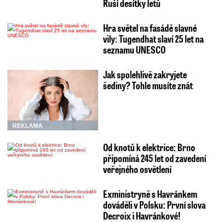
Ruší desítky letů
Hra světel na fasádě slavné
vily: Tugendhat slaví 25 let na
seznamu UNESCO
Jak spolehlivě zakryjete
šediny? Tohle musíte znát
REKLAMA
Od knotů k elektrice: Brno
připomíná 245 let od zavedení
veřejného osvětlení
Exministryně s Havránkem
dováděli v Polsku: První slova
Decroix i Havránkové!