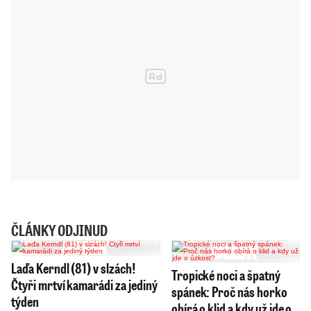
ČLÁNKY ODJINUD
Laďa Kerndl (81) v slzách!
Tropické noci a špatný
Čtyři mrtví kamarádi za jediný
spánek: Proč nás horko
týden
obírá o klid a kdy už jde o