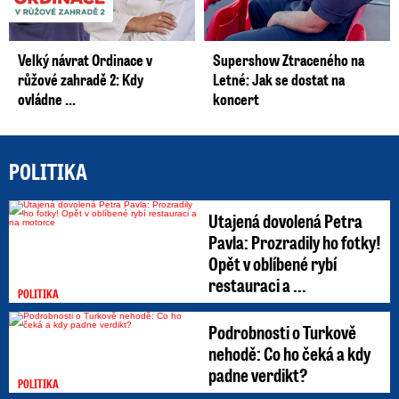
Velký návrat Ordinace v
Supershow Ztraceného na
růžové zahradě 2: Kdy
Letné: Jak se dostat na
ovládne ...
koncert
POLITIKA
Utajená dovolená Petra
Pavla: Prozradily ho fotky!
Opět v oblíbené rybí
restauraci a ...
POLITIKA
Podrobnosti o Turkově
nehodě: Co ho čeká a kdy
padne verdikt?
POLITIKA