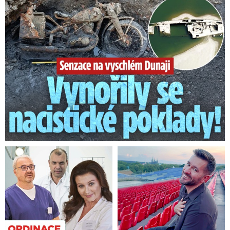
Senzace na vyschlém Dunaji: Vynořily se nacistické poklady!