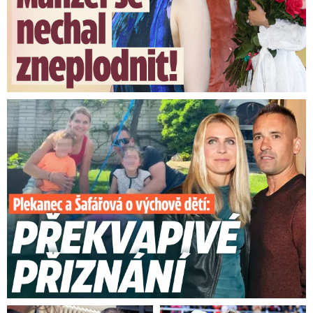
Plekanec a Šafářová o výchově dětí: Překvapivé přiznání