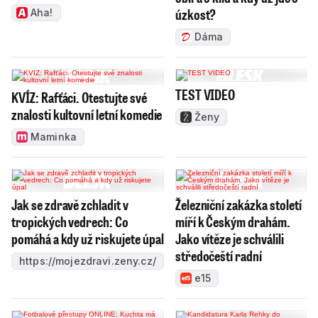
úzkost?
Aha!
Dáma
TEST VIDEO
KVÍZ: Rafťáci. Otestujte své
znalosti kultovní letní komedie
Ženy
Maminka
Jak se zdravě zchladit v
Železniční zakázka století
tropických vedrech: Co
míří k Českým drahám.
pomáhá a kdy už riskujete úpal
Jako vítěze je schválili
středočeští radní
https://mojezdravi.zeny.cz/
e15