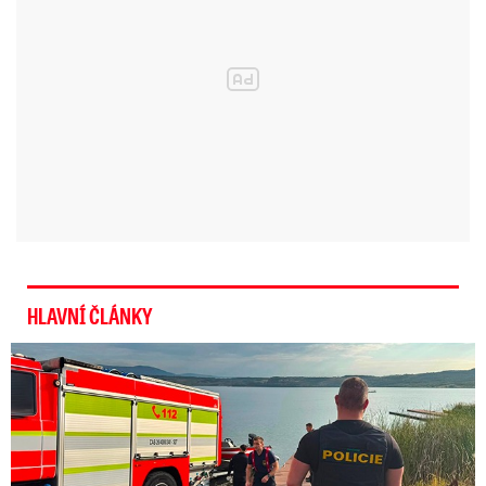
HLAVNÍ ČLÁNKY
Svědci o tragédii na jezeře Most: Byl to masakr!