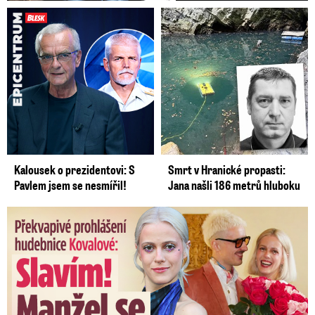
Kalousek o prezidentovi: S
Smrt v Hranické propasti:
Pavlem jsem se nesmířil!
Jana našli 186 metrů hluboku
Překvapivé prohlášení hudebnice Kovalové: Slavím! Manžel se ...