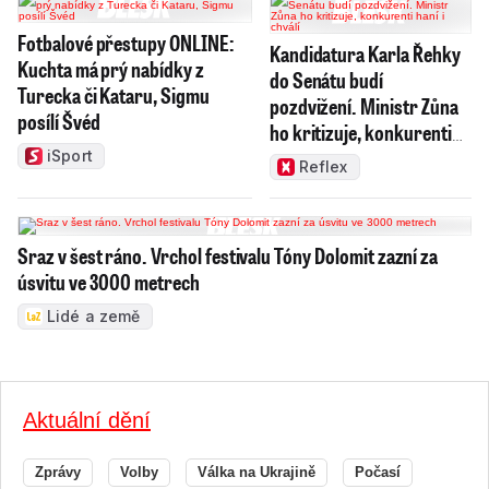
Fotbalové přestupy ONLINE:
Kandidatura Karla Řehky
Kuchta má prý nabídky z
do Senátu budí
Turecka či Kataru, Sigmu
pozdvižení. Ministr Zůna
posílí Švéd
ho kritizuje, konkurenti
haní i chválí
iSport
Reflex
Sraz v šest ráno. Vrchol festivalu Tóny Dolomit zazní za
úsvitu ve 3000 metrech
Lidé a země
Aktuální dění
Zprávy
Volby
Válka na Ukrajině
Počasí