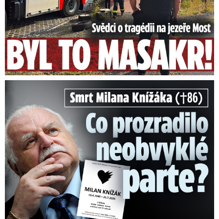
Smrt Milana Knížáka (†86): Co prozradilo neobvyklé parte?