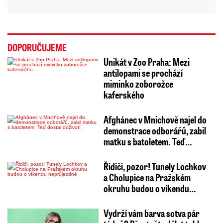
DOPORUČUJEME
Unikát v Zoo Praha: Mezi
antilopami se prochází
miminko zoborožce
kaferského
Afghánec v Mnichově najel do
demonstrace odborářů, zabil
matku s batoletem. Teď…
Řidiči, pozor! Tunely Lochkov
a Cholupice na Pražském
okruhu budou o víkendu…
Vydrží vám barva sotva pár