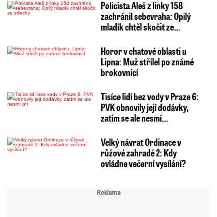
Policista Aleš z linky 158
zachránil sebevraha: Opilý
mladík chtěl skočit ze…
Horor v chatové oblasti u
Lipna: Muž střílel po známé
brokovnicí
Tisíce lidí bez vody v Praze 6:
PVK obnovily její dodávky,
zatím se ale nesmí…
Velký návrat Ordinace v
růžové zahradě 2: Kdy
ovládne večerní vysílání?