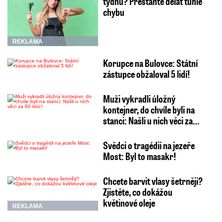
týdnů? Přestaňte dělat tuhle
chybu
REKLAMA
Korupce na Bulovce: Státní
zástupce obžaloval 5 lidí!
Muži vykradli úložný
kontejner, do chvíle byli na
stanci: Našli u nich věci za…
Svědci o tragédii na jezeře
Most: Byl to masakr!
Chcete barvit vlasy šetrněji?
Zjistěte, co dokážou
květinové oleje
REKLAMA