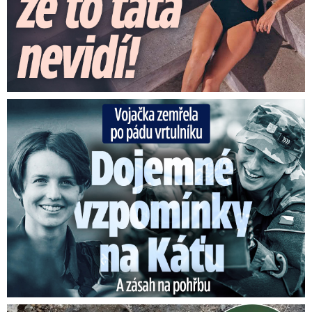
Vojačka zemřela po pádu vrtulníku: Dojemné vzpomínky na ...