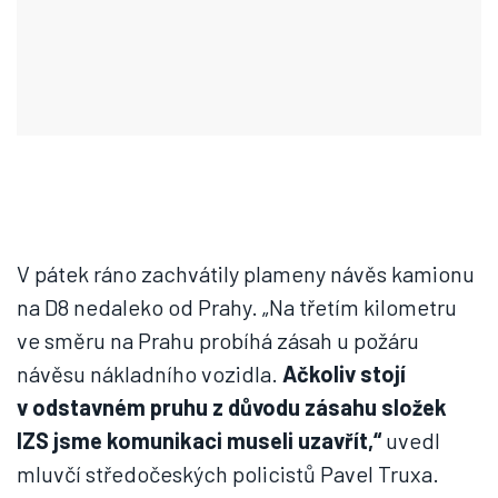
V pátek ráno zachvátily plameny návěs kamionu
na D8 nedaleko od Prahy. „Na třetím kilometru
ve směru na Prahu probíhá zásah u požáru
návěsu nákladního vozidla.
Ačkoliv stojí
v odstavném pruhu z důvodu zásahu složek
IZS jsme komunikaci museli uzavřít,“
uvedl
mluvčí středočeských policistů Pavel Truxa.