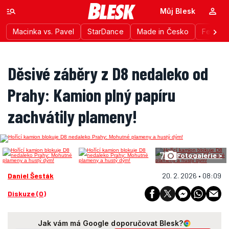
Můj Blesk
Macinka vs. Pavel
StarDance
Made in Česko
Festiva
Děsivé záběry z D8 nedaleko od
Prahy: Kamion plný papíru
zachvátily plameny!
7
Fotogalerie >
Daniel Šesták
20. 2. 2026 • 08:09
Diskuze (0)
Jak vám má Google doporučovat Blesk?