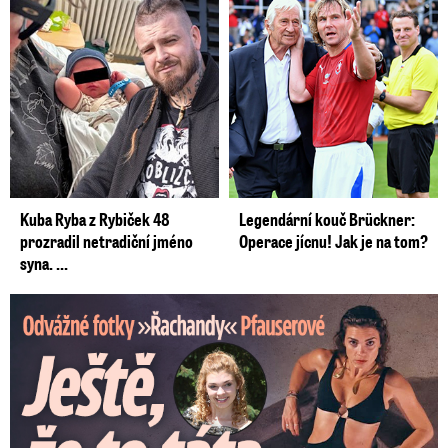
Kuba Ryba z Rybiček 48
Legendární kouč Brückner:
prozradil netradiční jméno
Operace jícnu! Jak je na tom?
syna. ...
Odvážné fotky Denisy Pfauserové: Ještě, že to táta nevidí