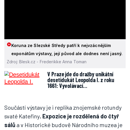
Koruna ze Slezské Středy patří k nejvzácnějším
exponátům výstavy, její původ ale dodnes není jasný.
Zdroj: Blesk.cz - Frederikke Anna Toman
V Praze jde do dražby unikátní
desetidukát Leopolda I. z roku
1661: Vyvolávací…
Součástí výstavy je i replika znojemské rotundy
svaté Kateřiny
. Expozice je rozdělená do čtyř
sálů
a v Historické budově Národního muzea je