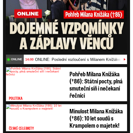
ONLINE: Poslední rozloučení s Milanem Knížákem (†86)
14:00
ONLINE
Pohřeb Milana Knížáka
(†86): Státní pocty, plná
smuteční síň i nečekaní
řečníci
POLITIKA
Minulost Milana Knížáka
(†86): 10 let soudů s
Krampolem o majetek!
ČESKÉ CELEBRITY