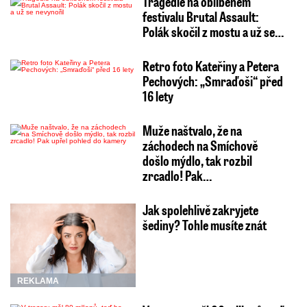
Tragédie na oblíbeném
festivalu Brutal Assault:
Polák skočil z mostu a už se…
Retro foto Kateřiny a Petera
Pechových: „Smraďoši“ před
16 lety
Muže naštvalo, že na
záchodech na Smíchově
došlo mýdlo, tak rozbil
zrcadlo! Pak…
Jak spolehlivě zakryjete
šediny? Tohle musíte znát
REKLAMA