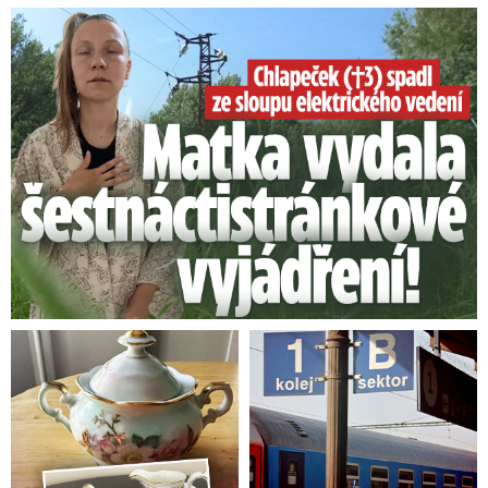
Smrtelný pád chlapce: Matka vydala vyjádření na 16 stran