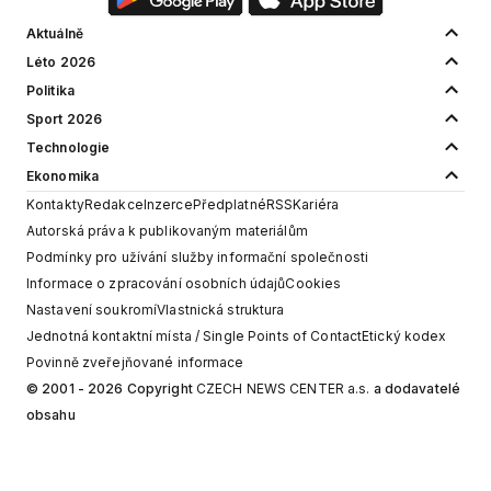
Aktuálně
Léto 2026
Politika
Sport 2026
Technologie
Ekonomika
Kontakty
Redakce
Inzerce
Předplatné
RSS
Kariéra
Autorská práva k publikovaným materiálům
Podmínky pro užívání služby informační společnosti
Informace o zpracování osobních údajů
Cookies
Nastavení soukromí
Vlastnická struktura
Jednotná kontaktní místa / Single Points of Contact
Etický kodex
Povinně zveřejňované informace
© 2001 - 2026 Copyright
CZECH NEWS CENTER a.s.
a dodavatelé
obsahu