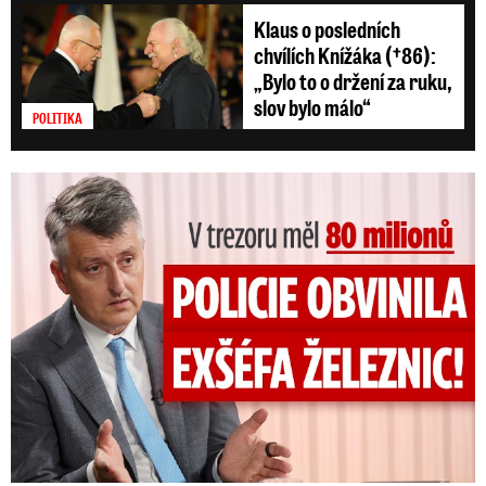
Klaus o posledních
chvílích Knížáka (†86):
„Bylo to o držení za ruku,
slov bylo málo“
POLITIKA
V trezoru měl 80 milionů: Policie obvinila exšéfa železnic!