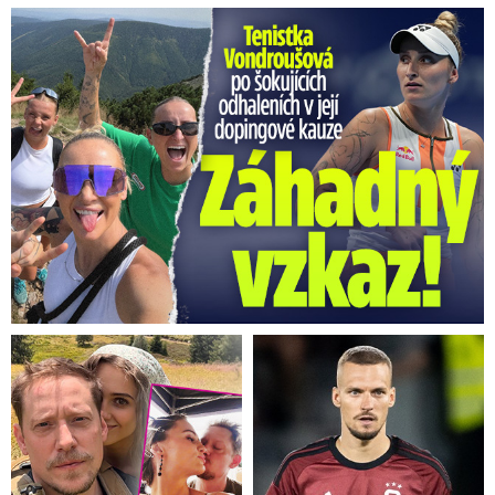
Vondroušová po šokujících odhaleních v kauze: Záhadný vzkaz!