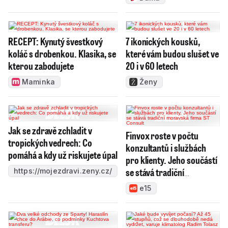
RECEPT: Kynutý švestkový
7 ikonických kousků,
koláč s drobenkou. Klasika, se
které vám budou slušet ve
kterou zabodujete
20 i v 60 letech
Maminka
Ženy
Jak se zdravě zchladit v
Finvox roste v počtu
tropických vedrech: Co
konzultantů i službách
pomáhá a kdy už riskujete úpal
pro klienty. Jeho součástí
se stává tradiční
https://mojezdravi.zeny.cz/
moravská firma ST
e15
Consult