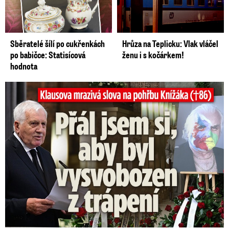
Sběratelé šílí po cukřenkách
Hrůza na Teplicku: Vlak vláčel
po babičce: Statisícová
ženu i s kočárkem!
hodnota
Klausova mrazivá slova na pohřbu Knížáka: Přál jsem si...