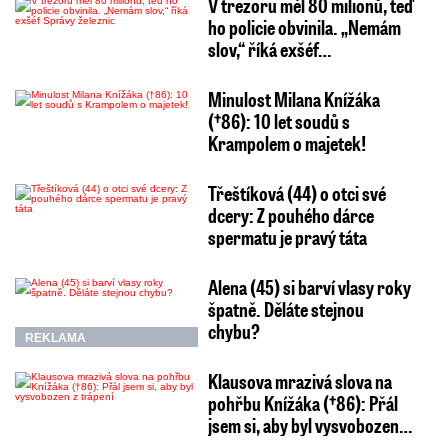
V trezoru měl 80 milionů, teď
ho policie obvinila. „Nemám
slov,“ říká exšéf…
Minulost Milana Knížáka
(†86): 10 let soudů s
Krampolem o majetek!
Třeštíková (44) o otci své
dcery: Z pouhého dárce
spermatu je pravý táta
Alena (45) si barví vlasy roky
špatně. Děláte stejnou
chybu?
REKLAMA
Klausova mrazivá slova na
pohřbu Knížáka (†86): Přál
jsem si, aby byl vysvobozen…