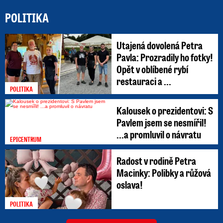
POLITIKA
Utajená dovolená Petra
Pavla: Prozradily ho fotky!
Opět v oblíbené rybí
restauraci a ...
POLITIKA
Kalousek o prezidentovi: S
Pavlem jsem se nesmířil!
...a promluvil o návratu
EPICENTRUM
Radost v rodině Petra
Macinky: Polibky a růžová
oslava!
POLITIKA