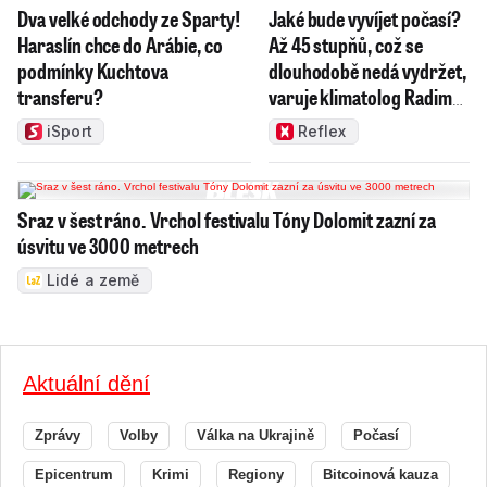
Dva velké odchody ze Sparty!
Jaké bude vyvíjet počasí?
Haraslín chce do Arábie, co
Až 45 stupňů, což se
podmínky Kuchtova
dlouhodobě nedá vydržet,
transferu?
varuje klimatolog Radim
Tolasz
iSport
Reflex
Sraz v šest ráno. Vrchol festivalu Tóny Dolomit zazní za
úsvitu ve 3000 metrech
Lidé a země
Aktuální dění
Zprávy
Volby
Válka na Ukrajině
Počasí
Epicentrum
Krimi
Regiony
Bitcoinová kauza