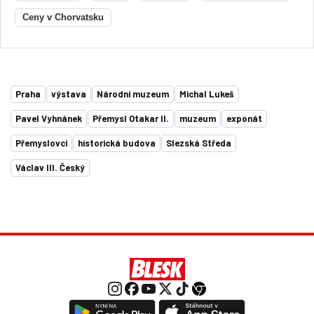
Ceny v Chorvatsku
Praha
výstava
Národní muzeum
Michal Lukeš
Pavel Vyhnánek
Přemysl Otakar II.
muzeum
exponát
Přemyslovci
historická budova
Slezská Středa
Václav III. Český