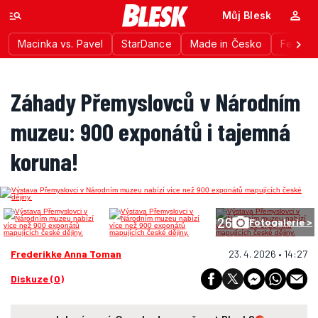
Můj Blesk
Macinka vs. Pavel
StarDance
Made in Česko
Festiva
Záhady Přemyslovců v Národním
muzeu: 900 exponátů i tajemná
koruna!
26
Fotogalerie >
Frederikke Anna Toman
23. 4. 2026 • 14:27
Diskuze (0)