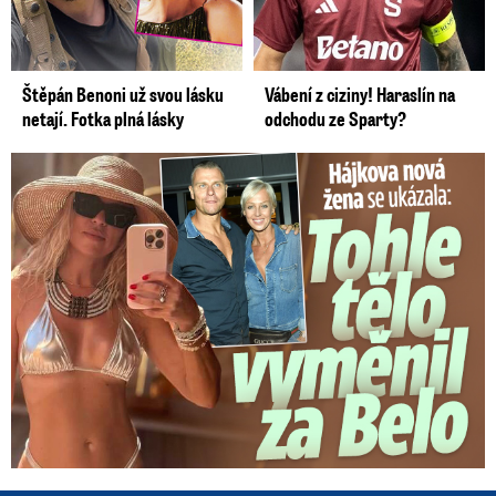
Štěpán Benoni už svou lásku
Vábení z ciziny! Haraslín na
netají. Fotka plná lásky
odchodu ze Sparty?
Tohle tělo nahradilo Belo: Nová partnerka se ukázala...