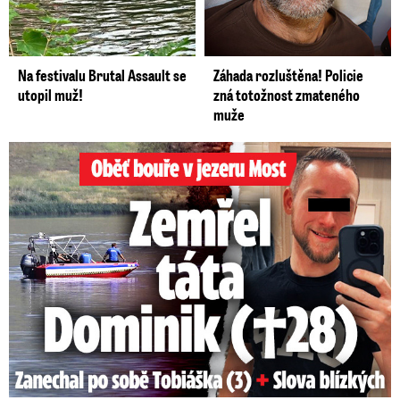
Na festivalu Brutal Assault se
Záhada rozluštěna! Policie
utopil muž!
zná totožnost zmateného
muže
Oběť bouře v jezeru Most: Zemřel táta Dominik (†28)