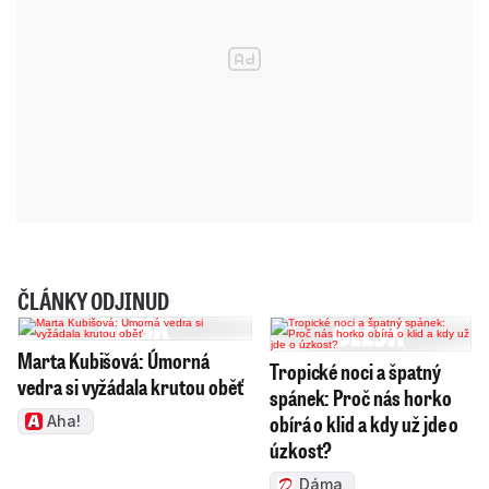
ČLÁNKY ODJINUD
Marta Kubišová: Úmorná
Tropické noci a špatný
vedra si vyžádala krutou oběť
spánek: Proč nás horko
obírá o klid a kdy už jde o
Aha!
úzkost?
Dáma