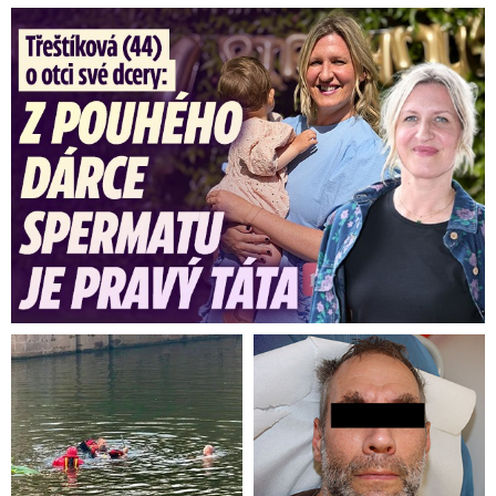
Třeštíková (44) o otci dcery: Z dárce spermatu pravý táta