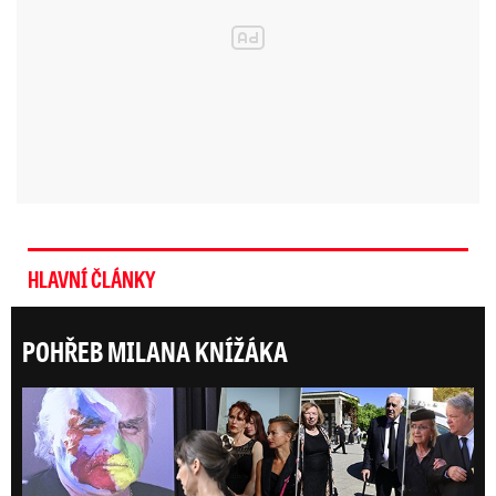
HLAVNÍ ČLÁNKY
POHŘEB MILANA KNÍŽÁKA
ONLI