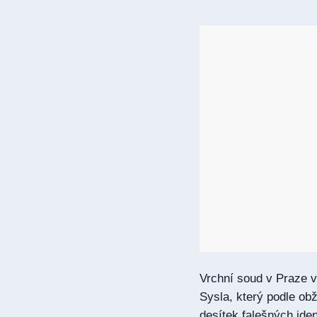
Vrchní soud v Praze v
Sysla, který podle ob
desítek falešných iden