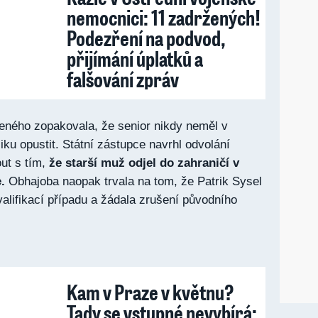
nemocnici: 11 zadržených!
Podezření na podvod,
přijímání úplatků a
falšování zpráv
ého zopakovala, že senior nikdy neměl v
ku opustit. Státní zástupce navrhl odvolání
ut s tím,
že starší muž odjel do zahraničí v
.
Obhajoba naopak trvala na tom, že Patrik Sysel
valifikací případu a žádala zrušení původního
Kam v Praze v květnu?
Tady se vstupné nevybírá: