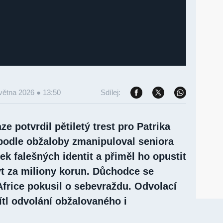
větna 2026 ● 13:50
Sdílej:
ze potvrdil pětiletý trest pro Patrika
 podle obžaloby zmanipuloval seniora
ek falešných identit a přiměl ho opustit
yt za miliony korun. Důchodce se
frice pokusil o sebevraždu. Odvolací
ítl odvolání obžalovaného i