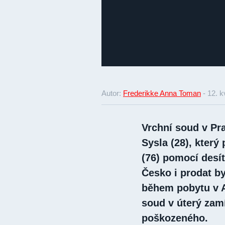
Autor:
Frederikke Anna Toman
-
12. k
Vrchní soud v Pra
Sysla (28), který
(76) pomocí desít
Česko i prodat b
během pobytu v A
soud v úterý zam
poškozeného.