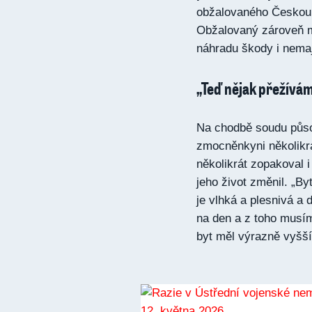
obžalovaného Českou r
Obžalovaný zároveň m
náhradu škody i nema
„Teď nějak přežívá
Na chodbě soudu půso
zmocněnkyni několikrát
několikrát zopakoval 
jeho život změnil. „By
je vlhká a plesnivá a
na den a z toho musím 
byt měl výrazně vyšší