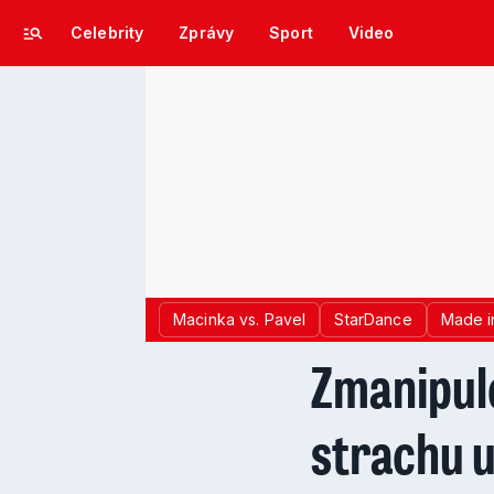
Celebrity
Zprávy
Sport
Video
Macinka vs. Pavel
StarDance
Made i
Zmanipulo
strachu u