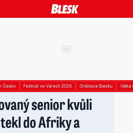
n Česko
Festival ve Varech 2026
Ordinace Blesku
Válka 
vaný senior kvůli
tekl do Afriky a