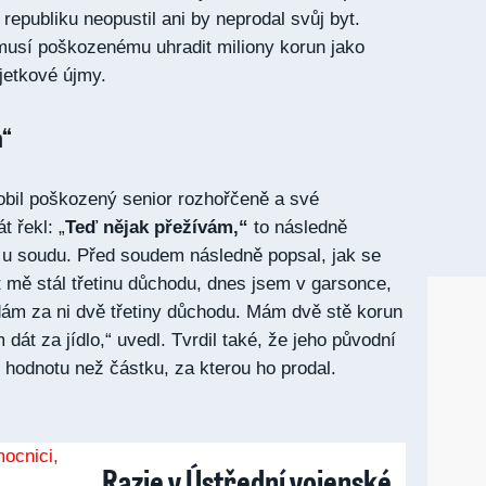
epubliku neopustil ani by neprodal svůj byt.
usí poškozenému uhradit miliony korun jako
jetkové újmy.
m“
bil poškozený senior rozhořčeně a své
 řekl: „
Teď nějak přežívám,“
to následně
i u soudu. Před soudem následně popsal, jak se
t mě stál třetinu důchodu, dnes jsem v garsonce,
 dám za ni dvě třetiny důchodu. Mám dvě stě korun
dát za jídlo,“ uvedl. Tvrdil také, že jeho původní
 hodnotu než částku, za kterou ho prodal.
Razie v Ústřední vojenské