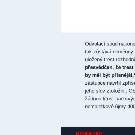
Odvolací soud nakone
tak zůstává neměnný.
uložený trest rozhodn
přesvědčen, že trest
by měl být přísnější,
zástupce navrhl zpřís
jeho slov ztotožnil. 
žádnou lítost nad svý
nemajetkové újmy 400 
FOTOGALERIE