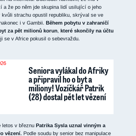
a že po něm jde skupina lidí usilující o jeho
r kvůli strachu opustil republiku, skrýval se ve
nakonec i v Gambii.
Během pobytu v zahraničí
byt za pět milionů korun
,
které skončily na účtu
ji se v Africe pokusil o sebevraždu.
Seniora vylákal do Afriky
a připravil ho o byt a
miliony! Vozíčkář Patrik
(28) dostal pět let vězení
 letos v březnu
Patrika Sysla uznal vinným a
do vězení.
Podle soudu by senior bez manipulace