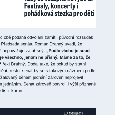
Festivaly, koncerty i
pohádková stezka pro děti
c obě podaná odvolání zamítl, původní rozsudek
 Předseda senátu Roman Drahný uvedl, že
ě nepovažuje za přísný.
„Podle všeho je soud
 je všechno, jenom ne přísný. Máme za to, že
“
řekl Drahný. Dodal také, že pokud by státní
nění trestu, senát by se s takovým návrhem podle
Obžalovaný během jednání zároveň neprojevil
m jednáním. Senát zároveň potvrdil i výši přiznané
tisíc korun.
10 fotografií