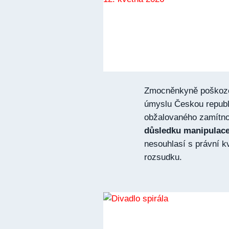
Zmocněnkyně poškozen
úmyslu Českou republi
obžalovaného zamítno
důsledku manipulace
nesouhlasí s právní k
rozsudku.