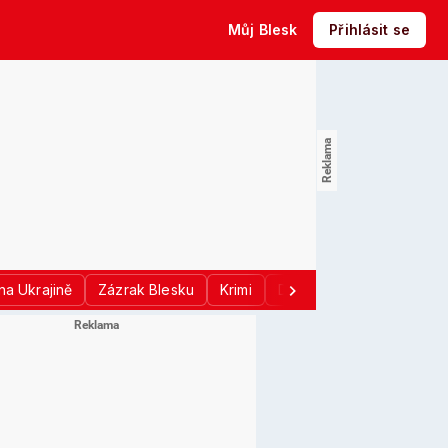
Můj Blesk
Přihlásit se
na Ukrajině
Zázrak Blesku
Krimi
Donald Trump
Sport