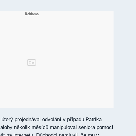
 úterý projednával odvolání v případu Patrika
žaloby několik měsíců manipuloval seniora pomocí
tit na internetu. Důchodci namluvil, že mu v