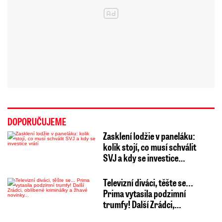
DOPORUČUJEME
Zasklení lodžie v paneláku:
kolik stojí, co musí schválit
SVJ a kdy se investice…
Televizní diváci, těšte se...
Prima vytasila podzimní
trumfy! Další Zrádci,…