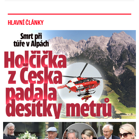
HLAVNÍ ČLÁNKY
Smrt Češky v Alpách: Zemřela při túře s rodiči
Speciální řečníci nad rakví Laurina: Rozbrečeli i dceru