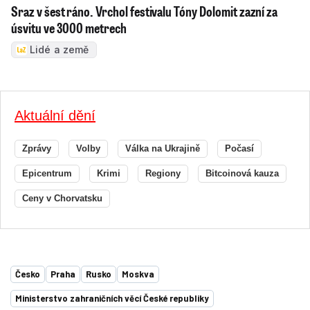
Sraz v šest ráno. Vrchol festivalu Tóny Dolomit zazní za
úsvitu ve 3000 metrech
Lidé a země
Aktuální dění
Zprávy
Volby
Válka na Ukrajině
Počasí
Epicentrum
Krimi
Regiony
Bitcoinová kauza
Ceny v Chorvatsku
Česko
Praha
Rusko
Moskva
Ministerstvo zahraničních věcí České republiky