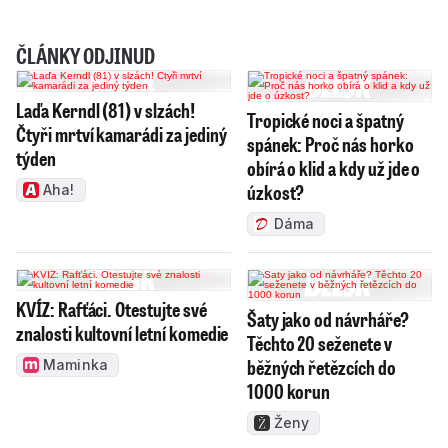
ČLÁNKY ODJINUD
Laďa Kerndl (81) v slzách!
Tropické noci a špatný
Čtyři mrtví kamarádi za jediný
spánek: Proč nás horko
týden
obírá o klid a kdy už jde o
úzkost?
Aha!
Dáma
KVÍZ: Rafťáci. Otestujte své
Šaty jako od návrháře?
znalosti kultovní letní komedie
Těchto 20 seženete v
běžných řetězcích do
Maminka
1000 korun
Ženy