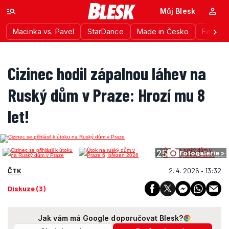
Můj Blesk
Macinka vs. Pavel
StarDance
Made in Česko
Festiva
Cizinec hodil zápalnou láhev na
Ruský dům v Praze: Hrozí mu 8
let!
25
Fotogalerie >
ČTK
2. 4. 2026 • 13:32
Diskuze (3)
Jak vám má Google doporučovat Blesk?