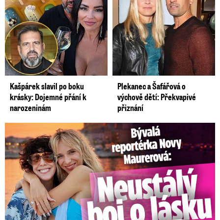
Kašpárek slavil po boku
Plekanec a Šafářová o
krásky: Dojemné přání k
výchově dětí: Překvapivé
narozeninám
přiznání
Bývalá reportérka Novy Maurerová: Neustálý boj o lásku s ...