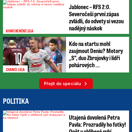
Jablonec – RFS 2:0.
Severočeši první zápas
zvládli, do odvety si vezou
nadějný náskok
KONFERENČNÍ LIGA
Kdo na startu mohl
zaujmout Deniu? Motory
„S“, duo Zbrojovky i lídři
pohárových ...
CHANCE LIGA
Přejít do speciálu
POLITIKA
Utajená dovolená Petra
Pavla: Prozradily ho fotky!
Opět v oblíbené rybí