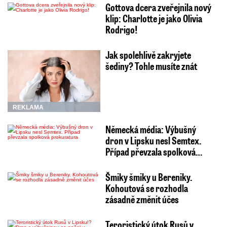
Gottova dcera zveřejnila nový
klip: Charlotte je jako Olivia
Rodrigo!
Jak spolehlivě zakryjete
šediny? Tohle musíte znát
REKLAMA
Německá média: Výbušný
dron v Lipsku nesl Semtex.
Případ převzala spolková…
Šmiky šmiky u Bereniky.
Kohoutová se rozhodla
zásadně změnit účes
Teroristický útok Rusů v