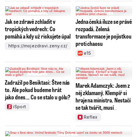
Jak se zdravě zchladit v
Jedna česká iluze se právě
tropických vedrech: Co
rozpadá. Zelená
pomáhá a kdy už riskujete úpal
transformace je pojistkou
proti chaosu
https://mojezdravi.zeny.cz/
e15
Zadražil po Besiktasi: Štve nás
Marek Adamczyk: Jsem z
to. Ale pokud budeme hrát
něj zklamaný. Klempíř si
jako dnes... Co se stalo u gólu?
hraje na ministra. Nestačí
se tak tvářit, musí
iSport
zamakat
Reflex