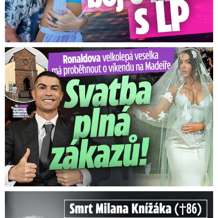
Ronaldova velkolepá veselka na Madeiře: Svatba plná zákazů!
Smrt Milana Knížáka (†86): Co prozradilo neobvyklé parte?