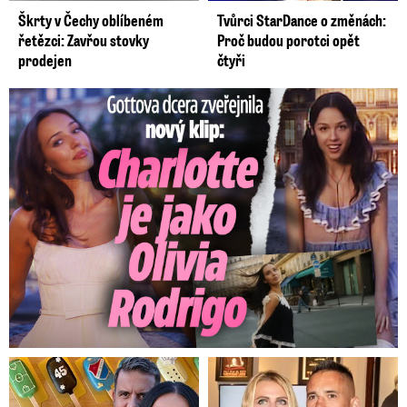
Škrty v Čechy oblíbeném
Tvůrci StarDance o změnách:
řetězci: Zavřou stovky
Proč budou porotci opět
prodejen
čtyři
Gottova dcera zveřejnila nový klip: Je jako Olivie Rodrigo!