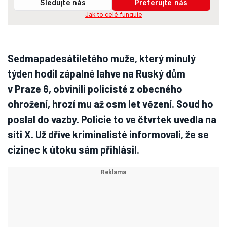
Sledujte nás
Preferujte nás
Jak to celé funguje
Sedmapadesátiletého muže, který minulý
týden hodil zápalné lahve na Ruský dům
v Praze 6, obvinili policisté z obecného
ohrožení, hrozí mu až osm let vězení. Soud ho
poslal do vazby. Policie to ve čtvrtek uvedla na
síti X. Už dříve kriminalisté informovali, že se
cizinec k útoku sám přihlásil.