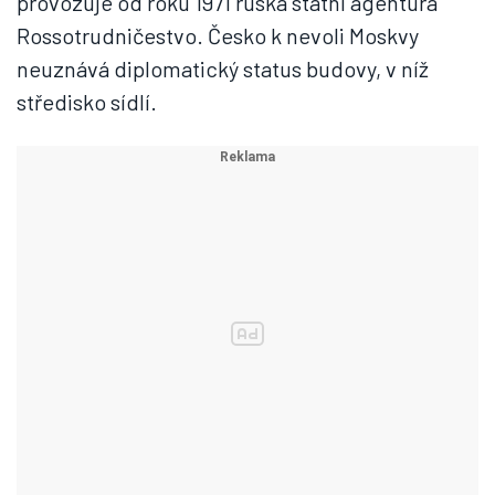
provozuje od roku 1971 ruská státní agentura
Rossotrudničestvo. Česko k nevoli Moskvy
neuznává diplomatický status budovy, v níž
středisko sídlí.