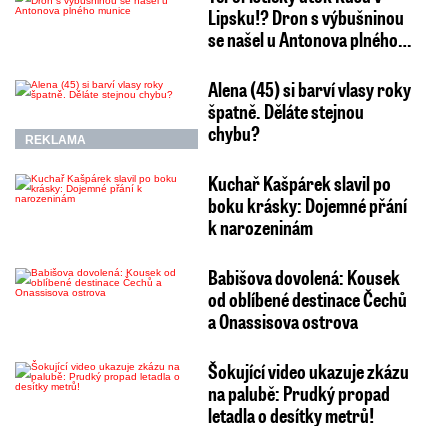
Lipsku!? Dron s výbušninou
se našel u Antonova plného…
Alena (45) si barví vlasy roky
špatně. Děláte stejnou
chybu?
REKLAMA
Kuchař Kašpárek slavil po
boku krásky: Dojemné přání
k narozeninám
Babišova dovolená: Kousek
od oblíbené destinace Čechů
a Onassisova ostrova
Šokující video ukazuje zkázu
na palubě: Prudký propad
letadla o desítky metrů!