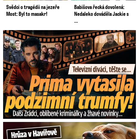
Svědci o tragédii na jezeře
Babišova řecká dovolená:
Most: Byl to masakr!
Nedaleko dováděla Jackie s
...
Prima vytasila podzimní trumfy! Další Zrádci a žhavé novinky
Hrůza v Havířově: Pes pokousal chlapečka (2) ve tváři!