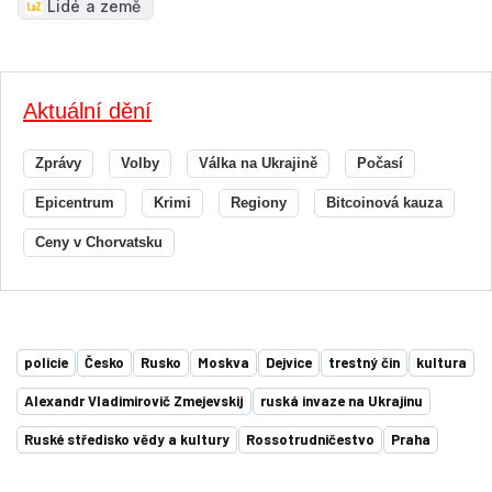
Lidé a země
Aktuální dění
Zprávy
Volby
Válka na Ukrajině
Počasí
Epicentrum
Krimi
Regiony
Bitcoinová kauza
Ceny v Chorvatsku
policie
Česko
Rusko
Moskva
Dejvice
trestný čin
kultura
Alexandr Vladimirovič Zmejevskij
ruská invaze na Ukrajinu
Ruské středisko vědy a kultury
Rossotrudničestvo
Praha