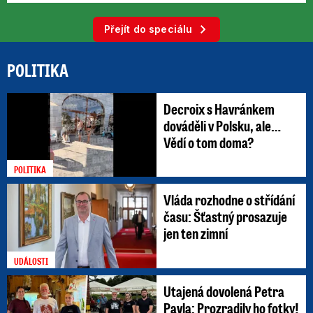
Přejít do speciálu
POLITIKA
Decroix s Havránkem
dováděli v Polsku, ale…
Vědí o tom doma?
POLITIKA
Vláda rozhodne o střídání
času: Šťastný prosazuje
jen ten zimní
UDÁLOSTI
Utajená dovolená Petra
Pavla: Prozradily ho fotky!