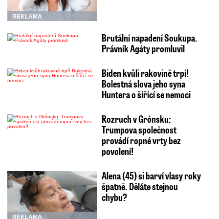
REKLAMA
Brutální napadení Soukupa.
Právník Agáty promluvil
Biden kvůli rakovině trpí!
Bolestná slova jeho syna
Huntera o šířící se nemoci
Rozruch v Grónsku:
Trumpova společnost
provádí ropné vrty bez
povolení!
Alena (45) si barví vlasy roky
špatně. Děláte stejnou
chybu?
REKLAMA