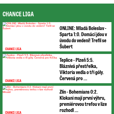
CHANCE LIGA
ONLINE: Mladá Boleslav -
Sparta 1:0. Domácí jdou v
úvodu do vedení! Trefil se
Šubert
CHANCE LIGA
Teplice - Plzeň 5:5.
Bláznivá přestřelka,
Viktoria vedla o tři góly.
Červená pro ...
CHANCE LIGA
Zlín - Bohemians 0:2.
Klokani mají první výhru,
premiérovou trefou v lize
rozhodl ...
CHANCE LIGA