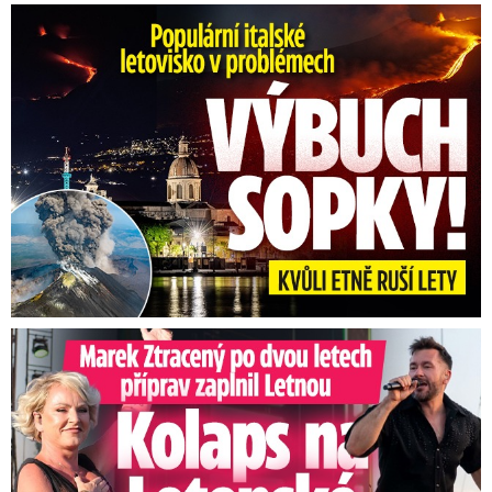
Erupce sicilské sopky Etny: Ruší desítky letů
Marek Ztracený na Letné: Pártlová stopla koncert