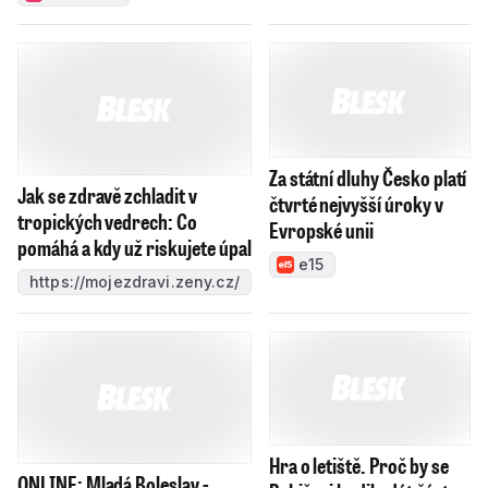
Za státní dluhy Česko platí
Jak se zdravě zchladit v
čtvrté nejvyšší úroky v
tropických vedrech: Co
Evropské unii
pomáhá a kdy už riskujete úpal
e15
https://mojezdravi.zeny.cz/
Hra o letiště. Proč by se
ONLINE: Mladá Boleslav -