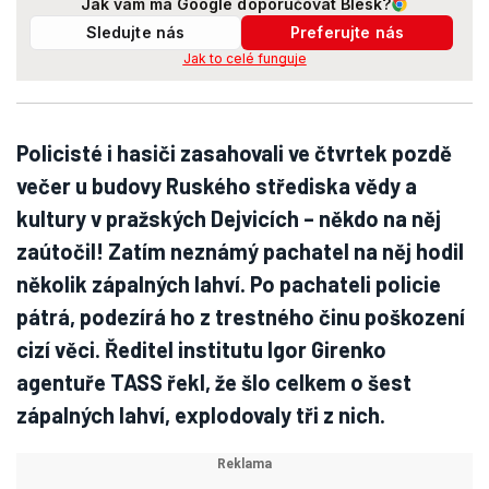
Jak vám má Google doporučovat Blesk?
Sledujte nás
Preferujte nás
Jak to celé funguje
Policisté i hasiči zasahovali ve čtvrtek pozdě
večer u budovy Ruského střediska vědy a
kultury v pražských Dejvicích – někdo na něj
zaútočil! Zatím neznámý pachatel na něj hodil
několik zápalných lahví. Po pachateli policie
pátrá, podezírá ho z trestného činu poškození
cizí věci. Ředitel institutu Igor Girenko
agentuře TASS řekl, že šlo celkem o šest
zápalných lahví, explodovaly tři z nich.