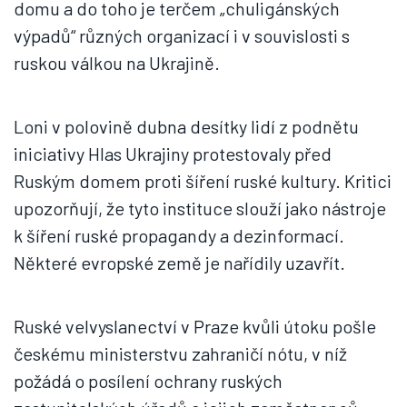
domu a do toho je terčem „chuligánských
výpadů“ různých organizací i v souvislosti s
ruskou válkou na Ukrajině.
Loni v polovině dubna desítky lidí z podnětu
iniciativy Hlas Ukrajiny protestovaly před
Ruským domem proti šíření ruské kultury. Kritici
upozorňují, že tyto instituce slouží jako nástroje
k šíření ruské propagandy a dezinformací.
Některé evropské země je nařídily uzavřít.
Ruské velvyslanectví v Praze kvůli útoku pošle
českému ministerstvu zahraničí nótu, v níž
požádá o posílení ochrany ruských