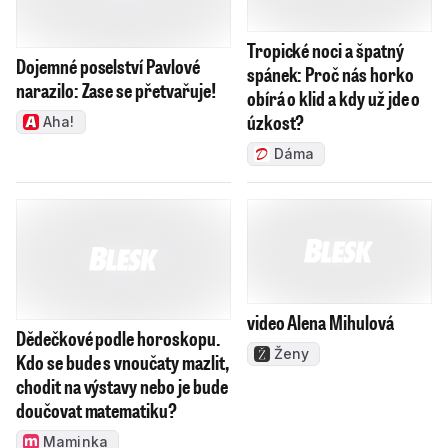
Tropické noci a špatný
Dojemné poselství Pavlové
spánek: Proč nás horko
narazilo: Zase se přetvařuje!
obírá o klid a kdy už jde o
úzkost?
Aha!
Dáma
video Alena Mihulová
Dědečkové podle horoskopu.
Ženy
Kdo se bude s vnoučaty mazlit,
chodit na výstavy nebo je bude
doučovat matematiku?
Maminka