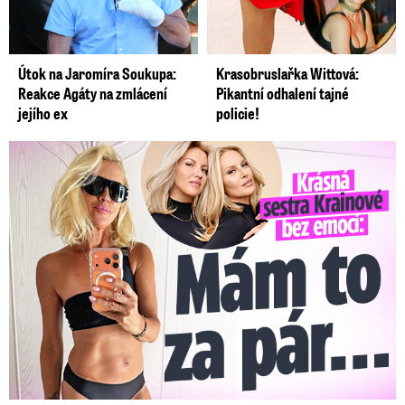
Útok na Jaromíra Soukupa:
Krasobruslařka Wittová:
Reakce Agáty na zmlácení
Pikantní odhalení tajné
jejího ex
policie!
Krásná sestra Krainové bez emocí: Mám to za pár…