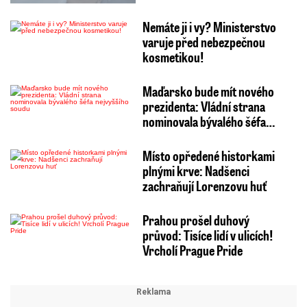
Nemáte ji i vy? Ministerstvo
varuje před nebezpečnou
kosmetikou!
Maďarsko bude mít nového
prezidenta: Vládní strana
nominovala bývalého šéfa…
Místo opředené historkami
plnými krve: Nadšenci
zachraňují Lorenzovu huť
Prahou prošel duhový
průvod: Tisíce lidí v ulicích!
Vrcholí Prague Pride