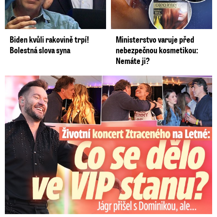
Biden kvůli rakovině trpí!
Ministerstvo varuje před
Bolestná slova syna
nebezpečnou kosmetikou:
Nemáte ji?
Koncert Ztraceného na Letné: Jágr přišel s Dominikou, ale...