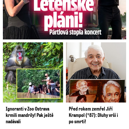
Ignoranti v Zoo Ostrava
Před rokem zemřel Jiří
krmili mandrily! Pak ještě
Krampol (†87): Dluhy vrší i
nadávali
po smrti!