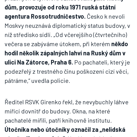
dům, provozuje od roku 1971 ruská státní
agentura Rossotrudničestvo.
Česko k nevoli
Moskvy neuznává diplomatický status budovy, v
níž středisko sídlí. „Od včerejšího (čtvrtečního)
večera se zabýváme útokem, při kterém
někdo
hodil několik zápalných lahví na Ruský dům v
ulici Na Zátorce, Praha 6.
Po pachateli, který je
podezřelý z trestného činu poškození cizí věci,
pátráme,“ uvedla policie.
Ředitel RSVK Girenko řekl, že nevybuchly láhve
mířící dovnitř do budovy. Okna, na které
pachatelé mířili, patří knihovně institutu.
Útočníka nebo útočníky označil za „nelidská