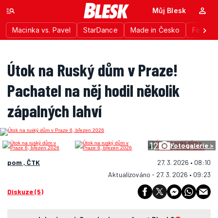
Můj Blesk
Macinka vs. Pavel
StarDance
Made in Česko
Festiva
Útok na Ruský dům v Praze!
Pachatel na něj hodil několik
zápalných lahví
12
Fotogalerie >
pom , ČTK
27. 3. 2026 • 08:10
Aktualizováno - 27. 3. 2026 • 09:23
Diskuze (5)