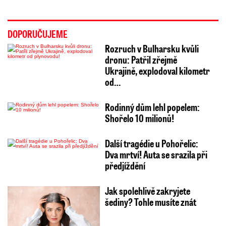
DOPORUČUJEME
Rozruch v Bulharsku kvůli
dronu: Patřil zřejmě
Ukrajině, explodoval kilometr
od…
Rodinný dům lehl popelem:
Shořelo 10 milionů!
Další tragédie u Pohořelic:
Dva mrtví! Auta se srazila při
předjíždění
Jak spolehlivě zakryjete
šediny? Tohle musíte znát