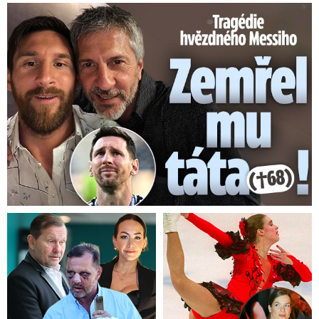
Tragédie hvězdného Messiho: Zemřel mu táta (†68)!