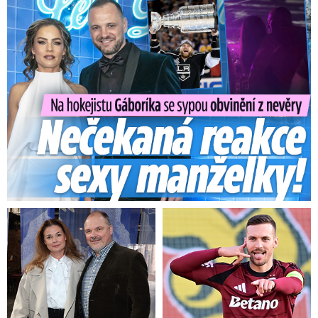
Na Gáboríka se sypou obvinění z nevěry: Reakce manželky!