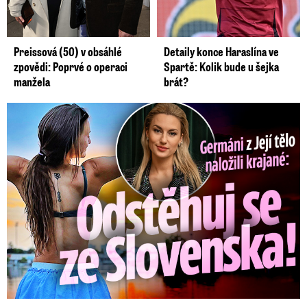
Preissová (50) v obsáhlé
Detaily konce Haraslína ve
zpovědi: Poprvé o operaci
Spartě: Kolik bude u šejka
manžela
brát?
Germáni z Jejího těla: Odstěhuj se, vzkázali jí krajané