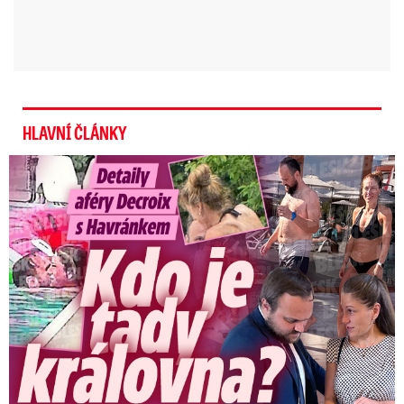
HLAVNÍ ČLÁNKY
Detaily aféry Decroix s Havránkem: Kdo je tady královna?