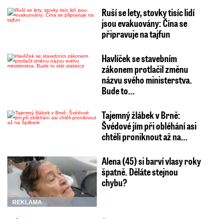
Ruší se lety, stovky tisíc lidí
jsou evakuovány: Čína se
připravuje na tajfun
Havlíček se stavebním
zákonem protlačil změnu
názvu svého ministerstva.
Bude to…
Tajemný žlábek v Brně:
Švédové jím při obléhání asi
chtěli proniknout až na…
Alena (45) si barví vlasy roky
špatně. Děláte stejnou
chybu?
REKLAMA