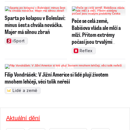
Sparta po kolapsu v Boleslavi:
Peče se celá země,
minus šest a chvála nováčka.
Babišova vláda ale mlčí a
Majer má silnou zbraň
mlží. Přitom extrémy
počasí jsou trvalými
iSport
problémy Česka
Reflex
Filip Vondrášek: V Jižní Americe si lidé plují životem
mnohem lehčeji, věci tolik neřeší
Lidé a země
Aktuální dění