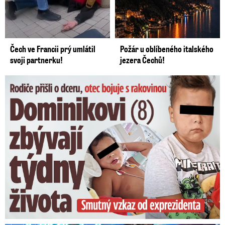
Čech ve Francii prý umlátil
Požár u oblíbeného italského
svoji partnerku!
jezera Čechů!
Dominikovi (8) zbývají týdny života: Vzkaz od exprezidenta