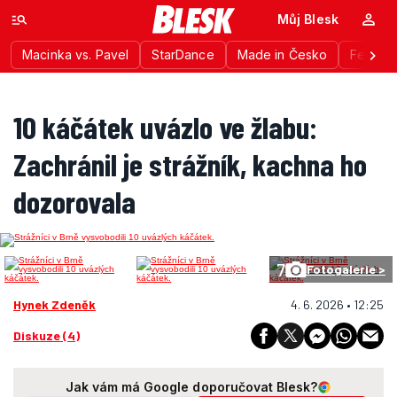
Můj Blesk
Macinka vs. Pavel
StarDance
Made in Česko
Festiva
10 káčátek uvázlo ve žlabu:
Zachránil je strážník, kachna ho
dozorovala
7
Fotogalerie >
Hynek Zdeněk
4. 6. 2026 • 12:25
Diskuze (4)
Jak vám má Google doporučovat Blesk?