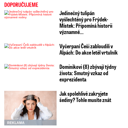
DOPORUČUJEME
Jedinečný tulipán
vyšlechtěný pro Frýdek-
Místek: Připomíná historii
významné…
Vyčerpaní Češi zabloudili v
Alpách: Do akce letěl vrtulník
Dominikovi (8) zbývají týdny
života: Smutný vzkaz od
exprezidenta
Jak spolehlivě zakryjete
šediny? Tohle musíte znát
REKLAMA