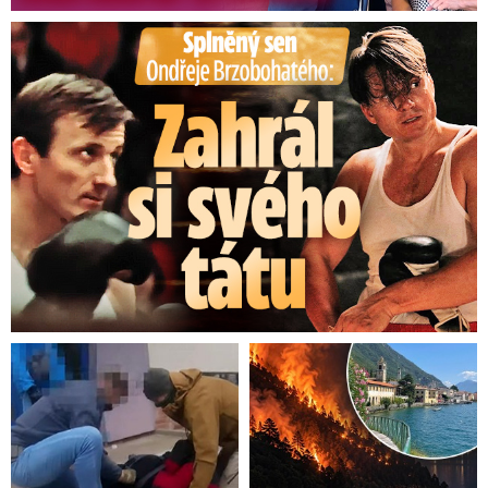
Splněný sen Ondřeje Brzobohatého: Zahrál si svého tátu