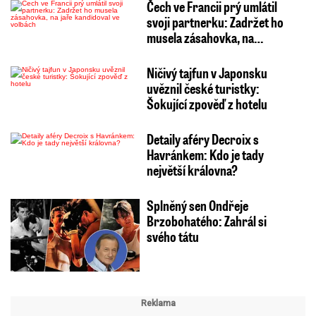
Čech ve Francii prý umlátil
svoji partnerku: Zadržet ho
musela zásahovka, na…
Ničivý tajfun v Japonsku
uvěznil české turistky:
Šokující zpověď z hotelu
Detaily aféry Decroix s
Havránkem: Kdo je tady
největší královna?
Splněný sen Ondřeje
Brzobohatého: Zahrál si
svého tátu