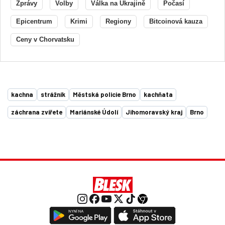
Zprávy
Volby
Válka na Ukrajině
Počasí
Epicentrum
Krimi
Regiony
Bitcoinová kauza
Ceny v Chorvatsku
kachna
strážník
Městská policie Brno
kachňata
záchrana zvířete
Mariánské Údolí
Jihomoravský kraj
Brno