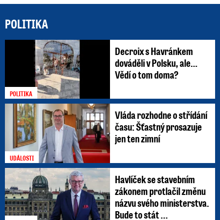
POLITIKA
Decroix s Havránkem
dováděli v Polsku, ale…
Vědí o tom doma?
POLITIKA
Vláda rozhodne o střídání
času: Šťastný prosazuje
jen ten zimní
UDÁLOSTI
Havlíček se stavebním
zákonem protlačil změnu
názvu svého ministerstva.
Bude to stát ...