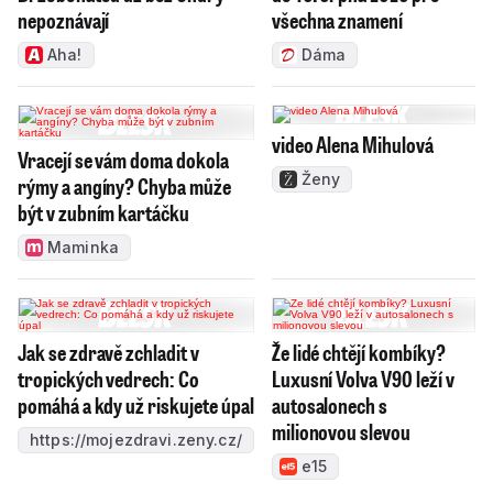
nepoznávají
všechna znamení
Aha!
Dáma
video Alena Mihulová
Vracejí se vám doma dokola
Ženy
rýmy a angíny? Chyba může
být v zubním kartáčku
Maminka
Jak se zdravě zchladit v
Že lidé chtějí kombíky?
tropických vedrech: Co
Luxusní Volva V90 leží v
pomáhá a kdy už riskujete úpal
autosalonech s
milionovou slevou
https://mojezdravi.zeny.cz/
e15