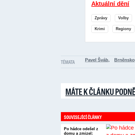
Aktuální dění
Zprávy
Volby
Krimi
Regiony
,
Pavel Šváb
Brněnsko
TÉMATA
MÁTE K ČLÁNKU PODN
SOUVISEJÍCÍ ČLÁNKY
Po hádce odešel z
domu a zmizel: