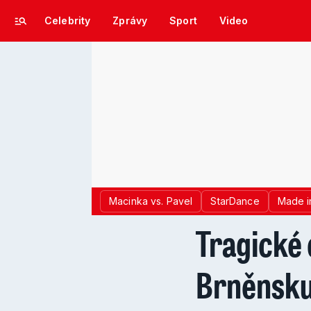
Celebrity
Zprávy
Sport
Video
Macinka vs. Pavel
StarDance
Made i
Tragické 
Brněnsku: