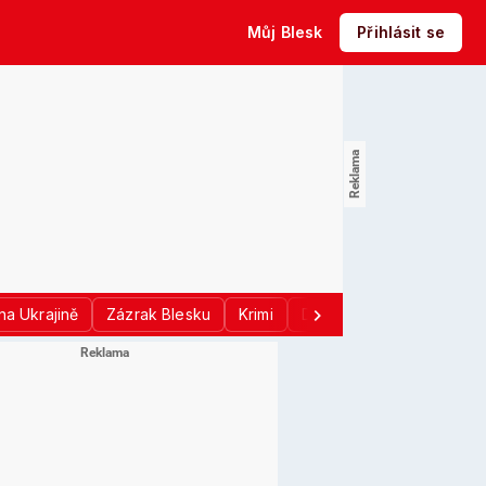
Můj Blesk
Přihlásit se
na Ukrajině
Zázrak Blesku
Krimi
Donald Trump
Sport