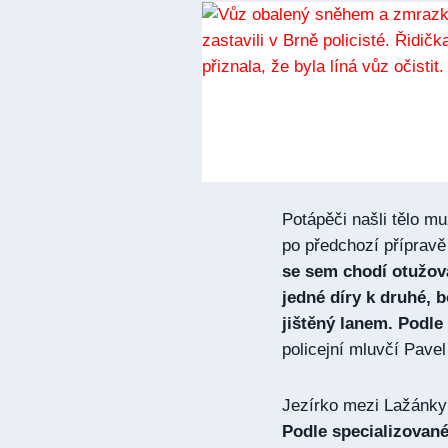
Potápěči našli tělo mu
po předchozí přípravě
se sem chodí otužova
jedné díry k druhé, 
jištěný lanem. Podle 
policejní mluvčí Pave
Jezírko mezi Lažánky
Podle specializovan