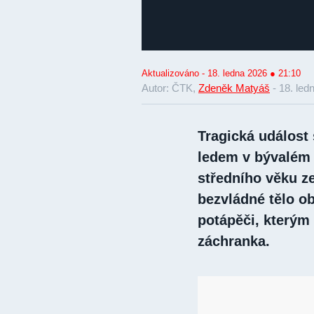
Aktualizováno - 18. ledna 2026 ● 21:10
Autor: ČTK,
Zdeněk Matyáš
-
18. led
Tragická událost
ledem v bývalém
středního věku ze
bezvládné tělo ob
potápěči, kterým 
záchranka.