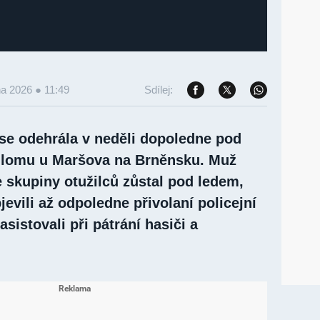
na 2026 ● 11:49
Sdílej:
 se odehrála v neděli dopoledne pod
 lomu u Maršova na Brněnsku. Muž
 skupiny otužilců zůstal pod ledem,
jevili až odpoledne přivolaní policejní
asistovali při pátrání hasiči a