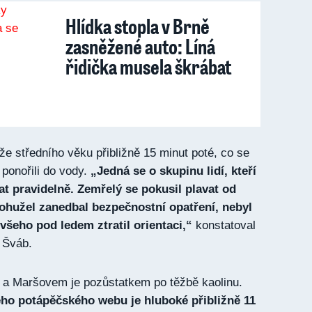
Hlídka stopla v Brně
zasněžené auto: Líná
řidička musela škrábat
že středního věku přibližně 15 minut poté, co se
 ponořili do vody.
„Jedná se o skupinu lidí, kteří
t pravidelně. Zemřelý se pokusil plavat od
bohužel zanedbal bezpečnostní opatření, nebyl
všeho pod ledem ztratil orientaci,“
konstatoval
l Šváb.
 a Maršovem je pozůstatkem po těžbě kaolinu.
ého potápěčského webu je hluboké přibližně 11