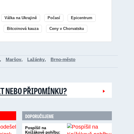
Válka na Ukrajině
Počasí
Epicentrum
Bitcoinová kauza
Ceny v Chorvatsku
,
,
,
Maršov
Lažánky
Brno-město
ĚT NEBO PŘIPOMÍNKU?
DOPORUČUJEME
Pospíšil na
Knížákově pohřbu: