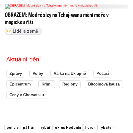
OBRAZEM: Modré slzy na Tchaj-wanu mění moře v
magickou říši
Lidé a země
Aktuální dění
Zprávy
Volby
Válka na Ukrajině
Počasí
Epicentrum
Krimi
Regiony
Bitcoinová kauza
Ceny v Chorvatsku
policie
pátrání
rybář
okres Hodonín
horor
rybaření