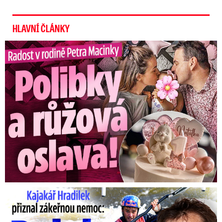
HLAVNÍ ČLÁNKY
Radost v rodině Petra Macinky: Polibky a růžová oslava!
Kajakář Hradilek přiznal zákeřnou nemoc: Bojuje s ní celá ...