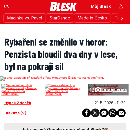
Můj Blesk
Macinka vs. Pavel
StarDance
Made in Česko
Festiva
Rybaření se změnilo v horor:
Penzista bloudil dva dny v lese,
byl na pokraji sil
13
Fotogalerie >
Hynek Zdeněk
21. 5. 2026 • 11:20
Diskuze (2)
Jak vám má Google doporučovat Blesk?