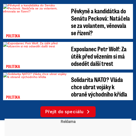
Pěvkyně a kandidátka do
Senátu Pecková: Natáčela
se za volantem, věnovala
se řízení?
POLITIKA
Exposlanec Petr Wolf: Za
útěk před vězením si má
odsedět další trest
POLITIKA
Solidarita NATO? Vláda
chce ubrat vojáky k
obraně východního křídla
POLITIKA
Přejít do speciálu