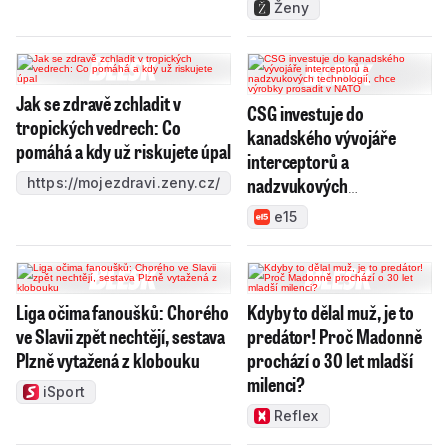
Ženy
Jak se zdravě zchladit v
CSG investuje do
tropických vedrech: Co
kanadského vývojáře
pomáhá a kdy už riskujete úpal
interceptorů a
nadzvukových
https://mojezdravi.zeny.cz/
technologií, chce výrobky
e15
prosadit v NATO
Liga očima fanoušků: Chorého
Kdyby to dělal muž, je to
ve Slavii zpět nechtějí, sestava
predátor! Proč Madonně
Plzně vytažená z klobouku
prochází o 30 let mladší
milenci?
iSport
Reflex