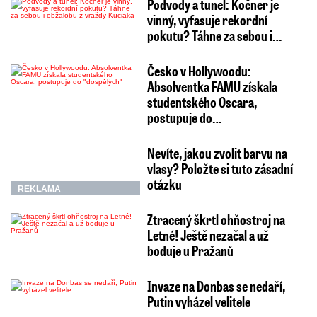
Podvody a tunel: Kočner je
vinný, vyfasuje rekordní
pokutu? Táhne za sebou i…
Česko v Hollywoodu:
Absolventka FAMU získala
studentského Oscara,
postupuje do…
Nevíte, jakou zvolit barvu na
vlasy? Položte si tuto zásadní
otázku
REKLAMA
Ztracený škrtl ohňostroj na
Letné! Ještě nezačal a už
boduje u Pražanů
Invaze na Donbas se nedaří,
Putin vyházel velitele