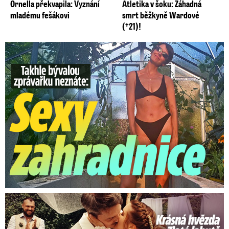
Ornella překvapila: Vyznání
Atletika v šoku: Záhadná
mladému fešákovi
smrt běžkyně Wardové
(†21)!
Takhle slavnou moderátorku neznáte: Lašková pečuje o ...
Krásná hvězda Zlaté labutě a Ulice: Romantická svatba