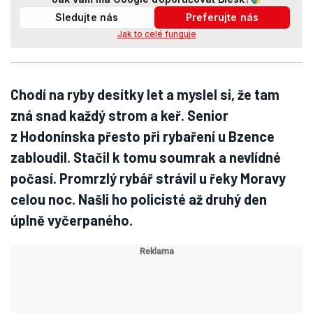
Sledujte nás
Preferujte nás
Jak to celé funguje
Chodí na ryby desítky let a myslel si, že tam
zná snad každý strom a keř. Senior
z Hodonínska přesto při rybaření u Bzence
zabloudil. Stačil k tomu soumrak a nevlídné
počasí. Promrzlý rybář strávil u řeky Moravy
celou noc. Našli ho policisté až druhý den
úplně vyčerpaného.