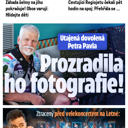
Záhada šelmy na jihu
Cestující Regiojetu čekali pět
pokračuje! Obce varují:
hodin na spoj: Přehřála se ...
Hlídejte děti
Utajená dovolená Petra Pavla: Prozradila ho fotka!
Ztracený škrtl ohňostroj na Letné! Ještě nezačal a už ...