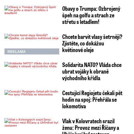
Obavy o Trumpa: Ozbrojený
špeh na golfu a strach ze
střetu s letadlem!
Chcete barvit vlasy šetrněji?
Zjistěte, co dokážou
květinové oleje
REKLAMA
Solidarita NATO? Vláda chce
ubrat vojáky k obraně
východního křídla
Cestující Regiojetu čekali pět
hodin na spoj: Přehřála se
lokomotiva
Vlak v Kolovratech srazil
ženu: Provoz mezi Říčany a