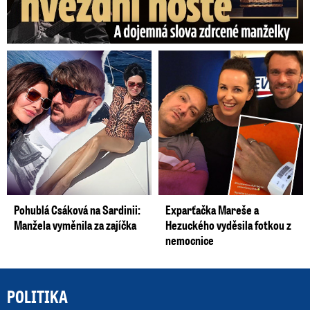
Pohublá Csáková na Sardinii:
Exparťačka Mareše a
Manžela vyměnila za zajíčka
Hezuckého vyděsila fotkou z
nemocnice
POLITIKA