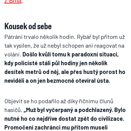
Kousek od sebe
Pátrání trvalo několik hodin. Rybář byl přitom už
tak vysílen, že už nebyl schopen ani reagovat na
volání.
Došlo kvůli tomu k paradoxní situaci,
kdy policisté stáli půl hodiny jen několik
desítek metrů od něj, ale přes hustý porost ho
neviděli a on jen bezmocně otevíral ústa.
Objevit se ho podařilo až díky říčnímu člunů
hasičů.
„Muž byl vyčerpaný a podchlazený. Bylo
nutné ho co nejdříve dostat zpět do civilizace.
Promočení zachránci mu přitom museli