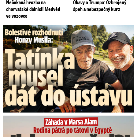
Nečekaná hrozba na
Obavy o Trumpa: Ozbrojený
chorvatské dálnici! Medvěd
špeh a nebezpečný kurz
ve vozovce
Bolestivé rozhodnutí Honzy Musila: Tátu musel dát do ústavu
Rodina pátrá po tátovi v Egyptě: Jirka umřel?!