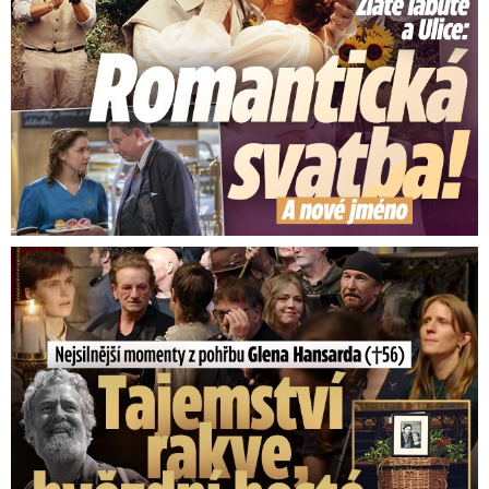
Nejsilnější momenty z pohřbu Glena Hansarda (†56)