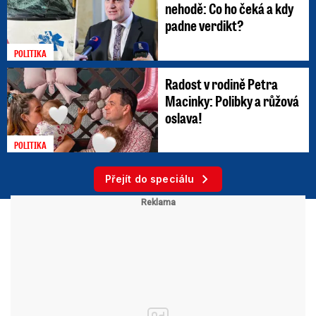
nehodě: Co ho čeká a kdy
padne verdikt?
POLITIKA
Radost v rodině Petra
Macinky: Polibky a růžová
oslava!
POLITIKA
Přejít do speciálu