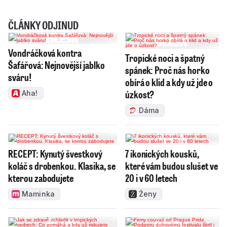
ČLÁNKY ODJINUD
Vondráčková kontra
Tropické noci a špatný
Šafářová: Nejnovější jablko
spánek: Proč nás horko
sváru!
obírá o klid a kdy už jde o
úzkost?
Aha!
Dáma
RECEPT: Kynutý švestkový
7 ikonických kousků,
koláč s drobenkou. Klasika, se
které vám budou slušet ve
kterou zabodujete
20 i v 60 letech
Maminka
Ženy