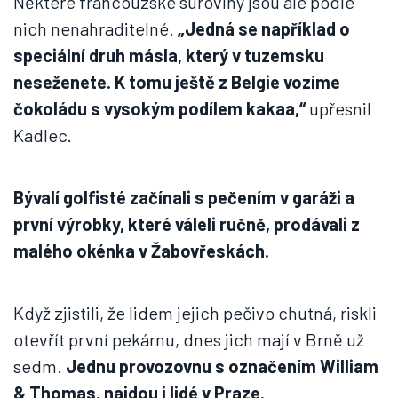
Některé francouzské suroviny jsou ale podle
nich nenahraditelné.
„Jedná se například o
speciální druh másla, který v tuzemsku
neseženete. K tomu ještě z Belgie vozíme
čokoládu s vysokým podílem kakaa,“
upřesnil
Kadlec.
Bývalí golfisté začínali s pečením v garáži a
první výrobky, které váleli ručně, prodávali z
malého okénka v Žabovřeskách.
Když zjistili, že lidem jejich pečivo chutná, riskli
otevřít první pekárnu, dnes jich mají v Brně už
sedm.
Jednu provozovnu s označením William
& Thomas, najdou i lidé v Praze.