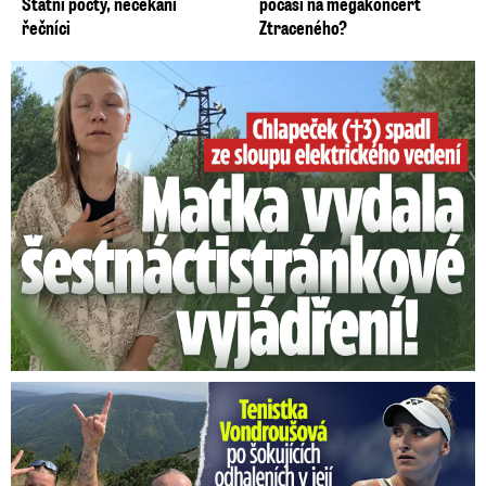
Státní pocty, nečekaní
počasí na megakoncert
řečníci
Ztraceného?
Smrtelný pád chlapce: Matka vydala vyjádření na 16 stran
Vondroušová po šokujících odhaleních v kauze: Záhadný vzkaz!