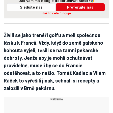
Jak vám má Google doporučovat Blesk?
Sledujte nás
Preferujte nás
Jak to celé funguje
Živili se jako trenéři golfu a měli společnou
lásku k Francii. Vždy, když do země galského
kohouta vyjeli, těšili se na tamní pekařské
dobroty. Jenže aby je mohli ochutnávat
pravidelně, museli by se do Francie
odstěhovat, a to nešlo. Tomáš Kadlec a Vilém
Ráček to vyřešili jinak, sehnali si recepty a
založili v Brně pekárnu.