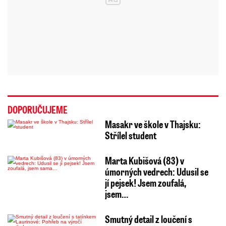
DOPORUČUJEME
Masakr ve škole v Thajsku:
Střílel student
Marta Kubišová (83) v
úmorných vedrech: Udusil se
jí pejsek! Jsem zoufalá,
jsem…
Smutný detail z loučení s