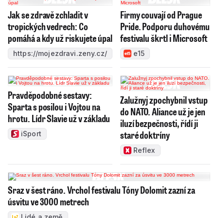
Jak se zdravě zchladit v
Firmy couvají od Prague
tropických vedrech: Co
Pride. Podporu duhovému
pomáhá a kdy už riskujete úpal
festivalu škrtl i Microsoft
https://mojezdravi.zeny.cz/
e15
Pravděpodobné sestavy:
Zalužnyj zpochybnil vstup
Sparta s posilou i Vojtou na
do NATO. Aliance už je jen
hrotu. Lídr Slavie už v základu
iluzí bezpečnosti, řídí ji
staré doktríny
iSport
Reflex
Sraz v šest ráno. Vrchol festivalu Tóny Dolomit zazní za
úsvitu ve 3000 metrech
Lidé a země