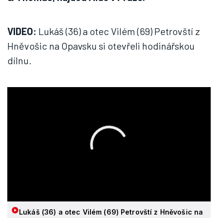
VIDEO:
Lukáš (36) a otec Vilém (69) Petrovští z
Hněvošic na Opavsku si otevřeli hodinářskou
dílnu.
Lukáš (36) a otec Vilém (69) Petrovští z Hněvošic na