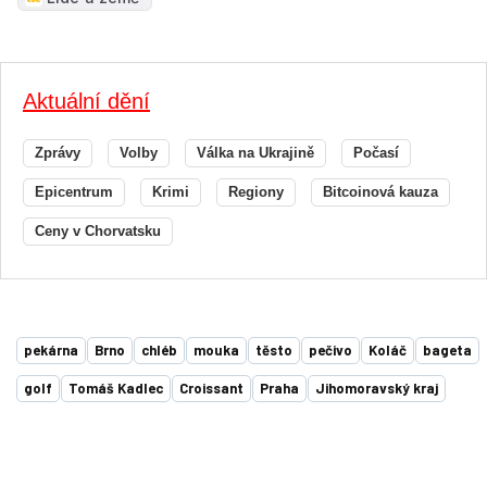
Aktuální dění
Zprávy
Volby
Válka na Ukrajině
Počasí
Epicentrum
Krimi
Regiony
Bitcoinová kauza
Ceny v Chorvatsku
pekárna
Brno
chléb
mouka
těsto
pečivo
Koláč
bageta
golf
Tomáš Kadlec
Croissant
Praha
Jihomoravský kraj