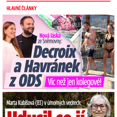
HLAVNÍ ČLÁNKY
Nová láska ve Sněmovně: Decroix s mladým kolegou z ODS
Marta Kubišová (83) v úmorných vedrech: Udusil se jí pejsek!