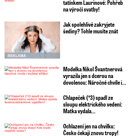
tatínkem Laurinové: Pohřeb
na výročí svatby!
Jak spolehlivě zakryjete
šediny? Tohle musíte znát
REKLAMA
Modelka Nikol Švantnerová
vyrazila jen s dcerou na
dovolenou: Náročné chvíle i…
Chlapeček (†3) spadl ze
sloupu elektrického vedení:
Matka vydala…
Ochlazení jen na chvilku:
Česko čekají znovu tropy!