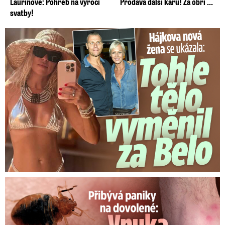
Laurinové: Pohřeb na výročí
Prodává další káru! Za obří ...
svatby!
Tohle tělo nahradilo Belo: Nová partnerka se ukázala...
Panika na dovolené: Vnuka Soni v hotelu poštípaly štěnice!