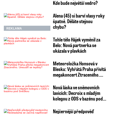
Kde bude největší vedro?
Alena (45) si barví vlasy roky
špatně. Děláte stejnou
chybu?
REKLAMA
Tohle tělo Hájek vyměnil za
Belo: Nová partnerka se
ukázala v plavkách
Meteoroložka Honsová v
Blesku: Vyhřátá Praha přivítá
megakoncert Ztraceného.…
Nová láska ve sněmovních
lavicích: Decroix s mladým
kolegou z ODS v bazénu pod…
Nejčernější předpověď