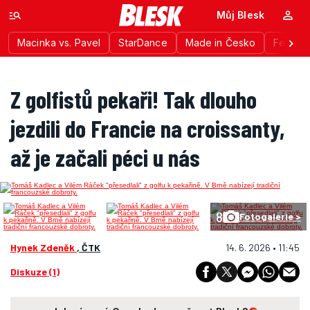
Můj Blesk
Macinka vs. Pavel
StarDance
Made in Česko
Festiva
Z golfistů pekaři! Tak dlouho
jezdili do Francie na croissanty,
až je začali péci u nás
8
Fotogalerie >
Hynek Zdeněk
, ČTK
14. 6. 2026 • 11:45
Diskuze (1)