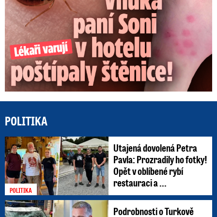
POLITIKA
Utajená dovolená Petra
Pavla: Prozradily ho fotky!
Opět v oblíbené rybí
restauraci a ...
POLITIKA
Podrobnosti o Turkově