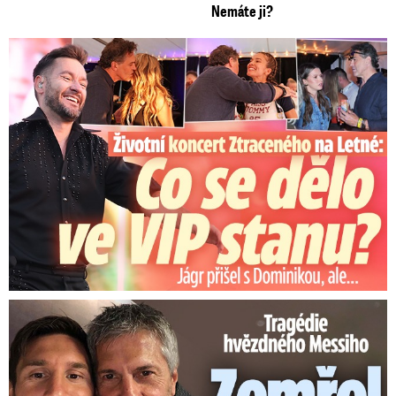
Nemáte ji?
Koncert Ztraceného na Letné: Jágr přišel s Dominikou, ale...
Tragédie hvězdného Messiho: Zemřel mu táta (†68)!