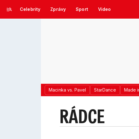
Celebrity
Zprávy
Sport
Video
Macinka vs. Pavel
StarDance
Made i
RÁDCE