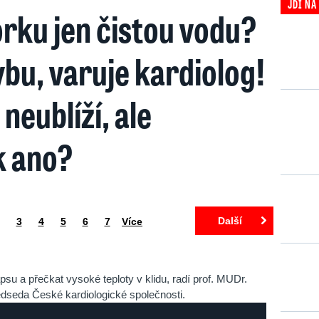
JDI NA
orku jen čistou vodu?
ybu, varuje kardiolog!
neublíží, ale
k ano?
Další
3
4
5
6
7
Více