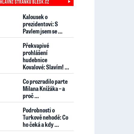
 HLAVNÍ STRÁNKU BLESK.CZ
Kalousek o
prezidentovi: S
Pavlem jsem se ...
Překvapivé
prohlášení
hudebnice
Kovalové: Slavím! ...
Co prozradilo parte
Milana Knížáka – a
proč ...
Podrobnosti o
Turkově nehodě: Co
ho čeká a kdy ...