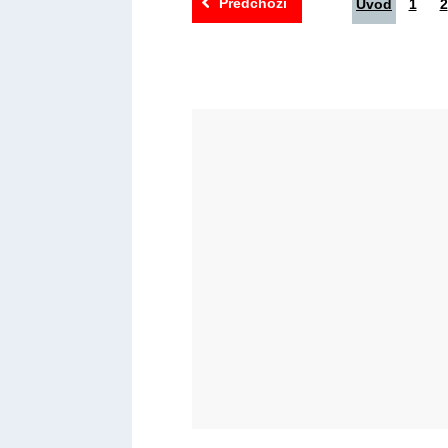
Předchozí
Úvod
1
2