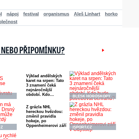
l
nápoj
festival
organismus
Aleš Linhart
horko
olečnost
 NEBO PŘIPOMÍNKU?
Výklad andělských
karet na srpen: Tato
3 znamení čeká
nejnáročnější
období. Kdo…
BLESK HOROSKOPY
Z grázla NHL
hereckou hvězdou:
změnil pravidla
hokeje, po
Oppenheimerovi září
CZ
ISPORT.CZ
v…