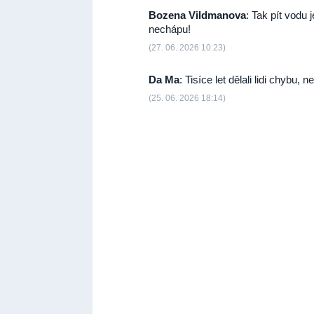
Bozena Vildmanova
: Tak pít vodu
nechápu!
(27. 06. 2026 10:23)
Da Ma
: Tisíce let dělali lidi chybu,
(25. 06. 2026 18:14)