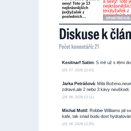
sexy! Toto je 13
nejkrásnějších
(ex)lyžařek z
posledních…
SPORTREVUE
Diskuse k člá
Počet komentářů: 21
Kesitnarf Satim
: S mě už s těmi do
(03. 07. 2026 22:43)
Jarka Petrášová
: Milá Boženo,neum
zdravé,ale 2 nebo 3 kávy neuškodí.
(29. 06. 2026 12:11)
Michal Mottl
: Robbie Williams pil
kafe, tak snad budu dost hydratován
(29. 06. 2026 12:05)