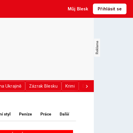
Můj Blesk
Přihlásit se
na Ukrajině
Zázrak Blesku
Krimi
Donald Trump
Sport
ní styl
Peníze
Práce
Další