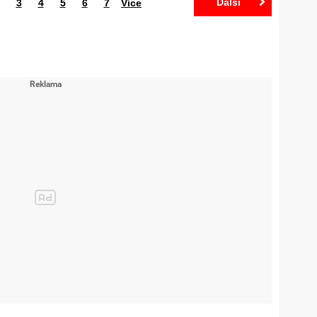
Další
3
4
5
6
7
Více