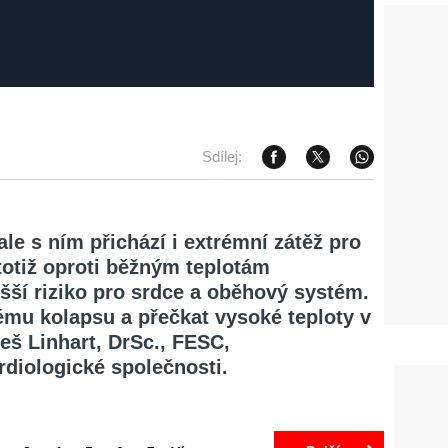
Sdílej:
ale s ním přichází i extrémní zátěž pro
otiž oproti běžným teplotám
šší riziko pro srdce a oběhový systém.
mu kolapsu a přečkat vysoké teploty v
leš Linhart, DrSc., FESC,
diologické společnosti.