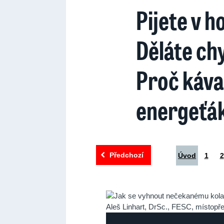
Pijete v h
Děláte ch
Proč káva 
energeťá
Předchozí
Úvod
1
2