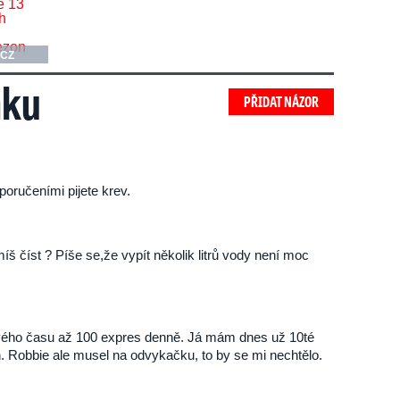
.CZ
nku
PŘIDAT NÁZOR
poručeními pijete krev.
íš číst ? Píše se,že vypít několik litrů vody není moc
 svého času až 100 expres denně. Já mám dnes už 10té
. Robbie ale musel na odvykačku, to by se mi nechtělo.