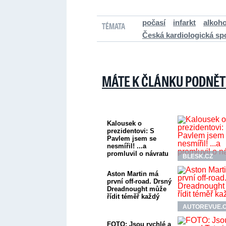
počasí
infarkt
alkoho
TÉMATA
Česká kardiologická sp
MÁTE K ČLÁNKU PODNĚT
Kalousek o
prezidentovi: S
Pavlem jsem se
nesmířil! ...a
promluvil o návratu
BLESK.CZ
Aston Martin má
první off-road. Drsný
Dreadnought může
řídit téměř každý
AUTOREVUE.
FOTO: Jsou rychlé a