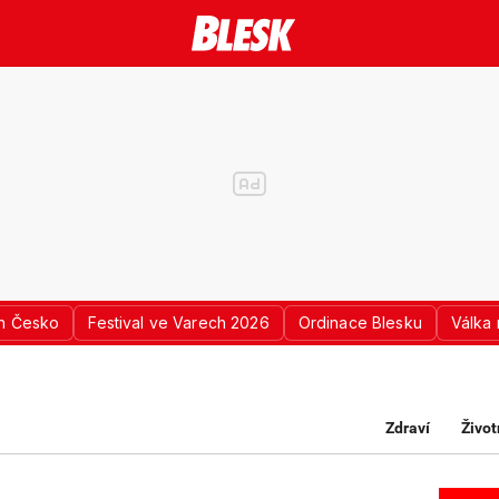
n Česko
Festival ve Varech 2026
Ordinace Blesku
Válka 
Zdraví
Život