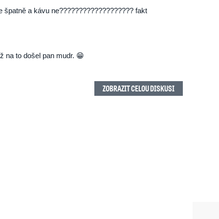
 je špatně a kávu ne??­??????­??????­????? fakt
 než na to došel pan mudr. 😁
ZOBRAZIT CELOU DISKUSI