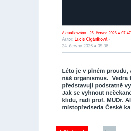
Aktualizováno - 25. června 2026 ● 07:47
Autor:
Lucie Cigániková
-
24. června 2026 ● 09:36
Léto je v plném proudu, 
náš organismus. Vedra t
představují podstatně vy
Jak se vyhnout nečekané
klidu, radí prof. MUDr. A
místopředseda České kar