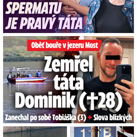
Oběť bouře v jezeru Most: Zemřel táta Dominik (†28)