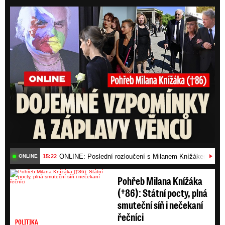
ONLI
ONLINE: Poslední rozloučení s Milanem Knížákem (†86)
15:22
ONLINE
Pohřeb Milana Knížáka
(†86): Státní pocty, plná
smuteční síň i nečekaní
řečníci
POLITIKA