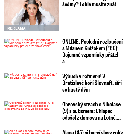
šediny? Tohle musíte znát
REKLAMA
ONLINE: Poslední rozloučení
s Milanem Knížákem (†86):
Dojemné vzpomínky přátel
a…
Výbuch v rafinerii! V
Bratislavě hoří Slovnaft, šíří
se hustý dým
Obrovský strach o Nikolase
(9) s autismem: Chlapec
odešel z domova na Letné,…
Alena (45) si barví vlasy roky