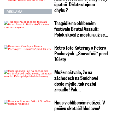
špatně. Děláte stejnou
chybu?
REKLAMA
Tragédie na oblíbeném
festivalu Brutal Assault:
Polák skočil z mostu a už se…
Retro foto Kateřiny a Petera
Pechových: „Smraďoši“ před
16 lety
Muže naštvalo, že na
záchodech na Smíchově
došlo mýdlo, tak rozbil
zrcadlo! Pak…
Hnus v oblíbeném řetězci: V
pečivu skotačil hlodavec!