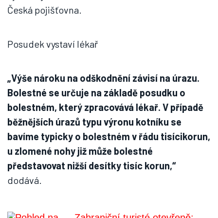
Česká pojišťovna.
Posudek vystaví lékař
„Výše nároku na odškodnění závisí na úrazu.
Bolestné se určuje na základě posudku o
bolestném, který zpracovává lékař. V případě
běžnějších úrazů typu výronu kotníku se
bavíme typicky o bolestném v řádu tisícikorun,
u zlomené nohy již může bolestné
představovat nižší desítky tisíc korun,“
dodává.
Zahraniční turisté otevřeně: