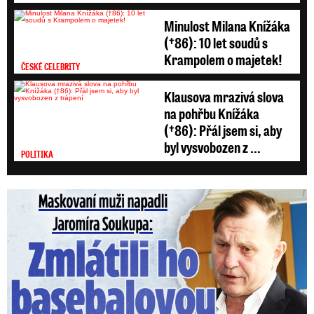
Minulost Milana Knížáka
(†86): 10 let soudů s
Krampolem o majetek!
ČESKÉ CELEBRITY
Klausova mrazivá slova
na pohřbu Knížáka
(†86): Přál jsem si, aby
byl vysvobozen z ...
POLITIKA
Maskovaní muži napadli Jaromíra Soukupa: Krvavá nakládačka