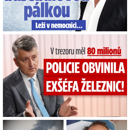
V trezoru měl 80 milionů: Policie obvinila exšéfa železnic!