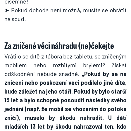
písemně!
➤ Pokud dohoda není možná, musíte se obrátit
na soud.
Za zničené věci náhradu (ne)čekejte
Vrátilo se dítě z tábora bez tabletu, se zničeným
mobilem nebo rozbitými brýlemi? Získat
odškodnění nebude snadné.
„Pokud by se na
zničení nebo poškození věci podílelo jiné dítě,
bude záležet na jeho stáří. Pokud by bylo starší
13 let a bylo schopné posoudit následky svého
jednání (např. že mobil se vhozením do potoka
zničí), muselo by škodu nahradit. U dětí
mladších 13 let by škodu nahrazoval ten, kdo