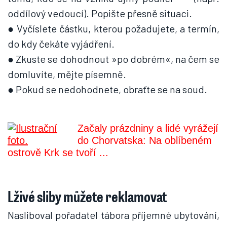
oddílový vedoucí). Popište přesně situaci.
● Vyčíslete částku, kterou požadujete, a termín,
do kdy čekáte vyjádření.
● Zkuste se dohodnout »po dobrém«, na čem se
domluvíte, mějte písemně.
● Pokud se nedohodnete, obraťte se na soud.
Začaly prázdniny a lidé vyrážejí
do Chorvatska: Na oblíbeném
ostrově Krk se tvoří ...
Lživé sliby můžete reklamovat
Nasliboval pořadatel tábora příjemné ubytování,