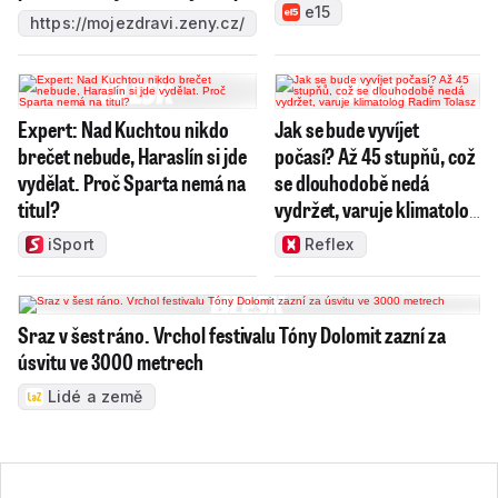
e15
https://mojezdravi.zeny.cz/
Expert: Nad Kuchtou nikdo
Jak se bude vyvíjet
brečet nebude, Haraslín si jde
počasí? Až 45 stupňů, což
vydělat. Proč Sparta nemá na
se dlouhodobě nedá
titul?
vydržet, varuje klimatolog
Radim Tolasz
iSport
Reflex
Sraz v šest ráno. Vrchol festivalu Tóny Dolomit zazní za
úsvitu ve 3000 metrech
Lidé a země