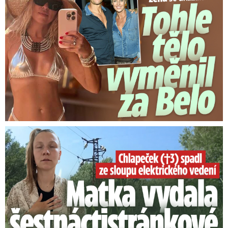
Smrtelný pád chlapce: Matka vydala vyjádření na 16 stran