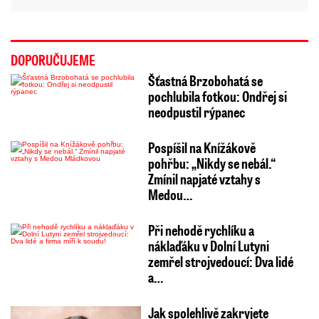
DOPORUČUJEME
Šťastná Brzobohatá se
pochlubila fotkou: Ondřej si
neodpustil rýpanec
Pospíšil na Knížákově
pohřbu: „Nikdy se nebál.“
Zmínil napjaté vztahy s
Medou…
Při nehodě rychlíku a
náklaďáku v Dolní Lutyni
zemřel strojvedoucí: Dva lidé
a…
Jak spolehlivě zakryjete