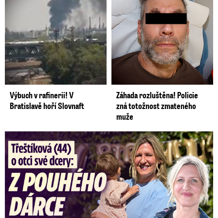
Výbuch v rafinerii! V
Záhada rozluštěna! Policie
Bratislavě hoří Slovnaft
zná totožnost zmateného
muže
Třeštíková (44) o otci dcery: Z dárce spermatu pravý táta