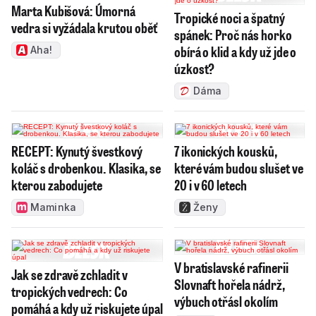
Marta Kubišová: Úmorná
Tropické noci a špatný
vedra si vyžádala krutou oběť
spánek: Proč nás horko
obírá o klid a kdy už jde o
Aha!
úzkost?
Dáma
RECEPT: Kynutý švestkový
7 ikonických kousků,
koláč s drobenkou. Klasika, se
které vám budou slušet ve
kterou zabodujete
20 i v 60 letech
Maminka
Ženy
V bratislavské rafinerii
Jak se zdravě zchladit v
Slovnaft hořela nádrž,
tropických vedrech: Co
výbuch otřásl okolím
pomáhá a kdy už riskujete úpal