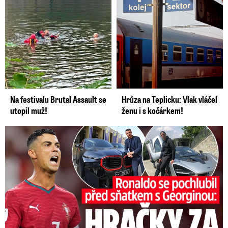
Na festivalu Brutal Assault se
Hrůza na Teplicku: Vlak vláčel
utopil muž!
ženu i s kočárkem!
Ronaldo se pochlubil před sňatkem: Hračky za půl miliardy!