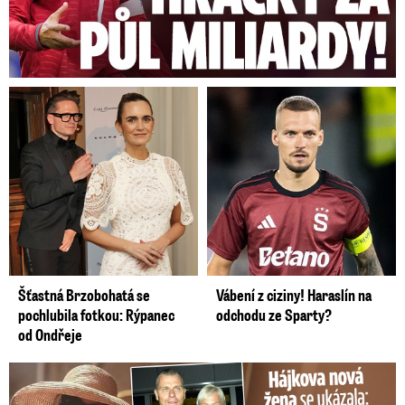
Šťastná Brzobohatá se
Vábení z ciziny! Haraslín na
pochlubila fotkou: Rýpanec
odchodu ze Sparty?
od Ondřeje
Tohle tělo nahradilo Belo: Nová partnerka se ukázala...