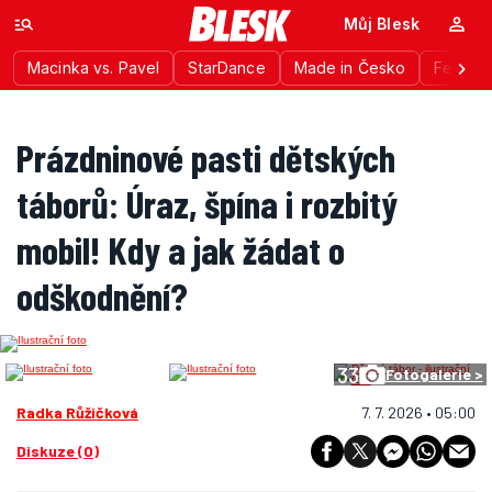
Můj Blesk
Macinka vs. Pavel
StarDance
Made in Česko
Festiva
Prázdninové pasti dětských
táborů: Úraz, špína i rozbitý
mobil! Kdy a jak žádat o
odškodnění?
33
Fotogalerie >
Radka Růžičková
7. 7. 2026 • 05:00
Diskuze (0)