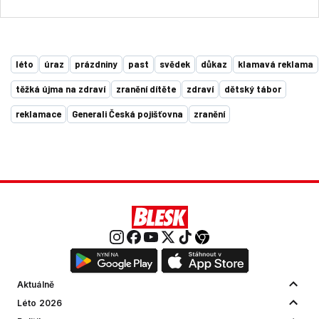
léto
úraz
prázdniny
past
svědek
důkaz
klamavá reklama
těžká újma na zdraví
zranění dítěte
zdraví
dětský tábor
reklamace
Generali Česká pojišťovna
zranění
Aktuálně
Léto 2026