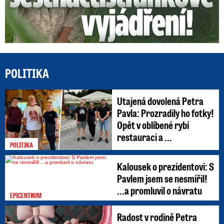
POLITIKA
Utajená dovolená Petra
Pavla: Prozradily ho fotky!
Opět v oblíbené rybí
restauraci a ...
POLITIKA
Kalousek o prezidentovi: S
Pavlem jsem se nesmířil!
...a promluvil o návratu
EPICENTRUM
Radost v rodině Petra