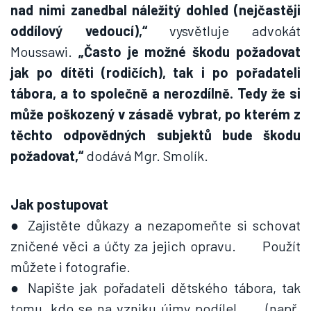
nad nimi zanedbal náležitý dohled (nejčastěji
oddílový vedoucí),“
vysvětluje advokát
Moussawi.
„Často je možné škodu požadovat
jak po dítěti (rodičích), tak i po pořadateli
tábora, a to společně a nerozdílně. Tedy že si
může poškozený v zásadě vybrat, po kterém z
těchto odpovědných subjektů bude škodu
požadovat,“
dodává Mgr. Smolík.
Jak postupovat
● Zajistěte důkazy a nezapomeňte si schovat
zničené věci a účty za jejich opravu. Použít
můžete i fotografie.
● Napište jak pořadateli dětského tábora, tak
tomu, kdo se na vzniku újmy podílel (např.