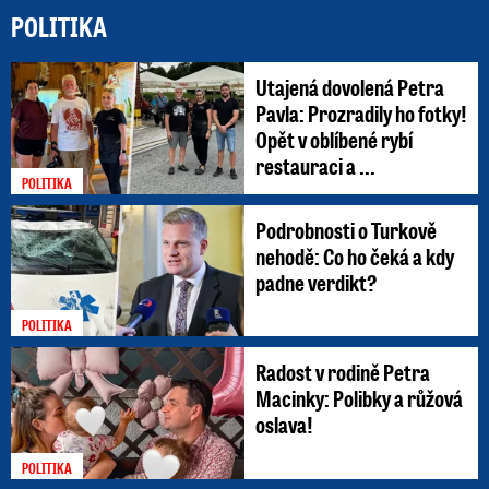
POLITIKA
Utajená dovolená Petra
Pavla: Prozradily ho fotky!
Opět v oblíbené rybí
restauraci a ...
POLITIKA
Podrobnosti o Turkově
nehodě: Co ho čeká a kdy
padne verdikt?
POLITIKA
Radost v rodině Petra
Macinky: Polibky a růžová
oslava!
POLITIKA