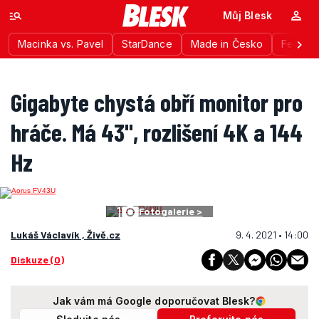
Můj Blesk
Macinka vs. Pavel
StarDance
Made in Česko
Festiva
Gigabyte chystá obří monitor pro
hráče. Má 43", rozlišení 4K a 144
Hz
1
Fotogalerie >
Lukáš Václavík , Živě.cz
9. 4. 2021 • 14:00
Diskuze (0)
Jak vám má Google doporučovat Blesk?