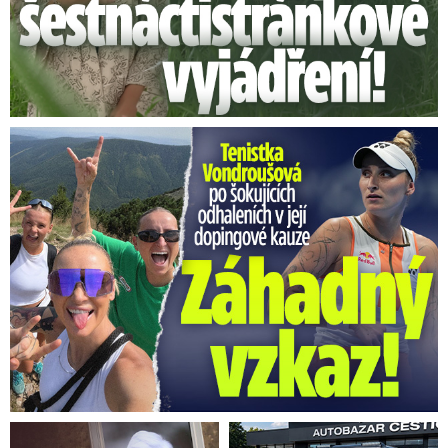
Vondroušová po šokujících odhaleních v kauze: Záhadný vzkaz!