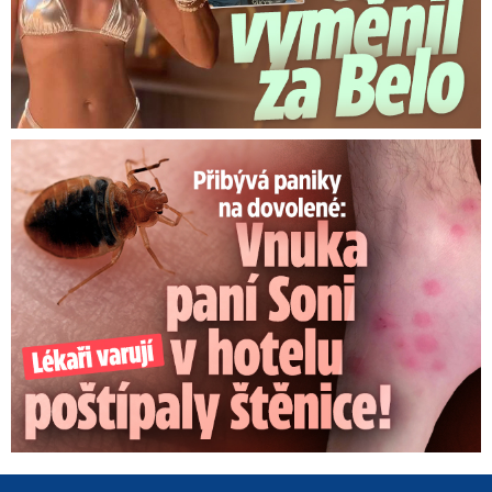
Panika na dovolené: Vnuka Soni v hotelu poštípaly štěnice!