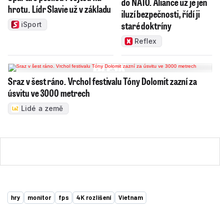
do NATO. Aliance už je jen
hrotu. Lídr Slavie už v základu
iluzí bezpečnosti, řídí ji
staré doktríny
iSport
Reflex
Sraz v šest ráno. Vrchol festivalu Tóny Dolomit zazní za
úsvitu ve 3000 metrech
Lidé a země
hry
monitor
fps
4K rozlišení
Vietnam