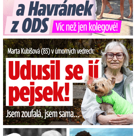
Marta Kubišová (83) v úmorných vedrech: Udusil se jí pejsek!