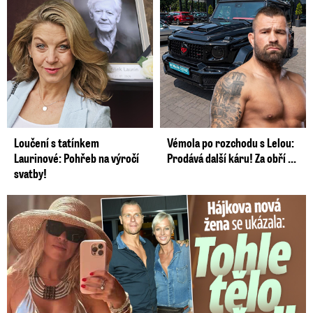
Loučení s tatínkem
Vémola po rozchodu s Lelou:
Laurinové: Pohřeb na výročí
Prodává další káru! Za obří ...
svatby!
Tohle tělo nahradilo Belo: Nová partnerka se ukázala...