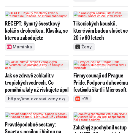
RECEPT: Kynutý švestkový
7 ikonických kousků,
koláč s drobenkou. Klasika, se
které vám budou slušet ve
kterou zabodujete
20 i v 60 letech
Maminka
Ženy
Jak se zdravě zchladit v
Firmy couvají od Prague
tropických vedrech: Co
Pride. Podporu duhovému
pomáhá a kdy už riskujete úpal
festivalu škrtl i Microsoft
https://mojezdravi.zeny.cz/
e15
Pravděpodobné sestavy:
Zalužnyj zpochybnil vstup
Sparta s posilou i Vojtou na