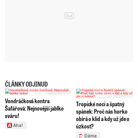
ČLÁNKY ODJINUD
Vondráčková kontra
Tropické noci a špatný
Šafářová: Nejnovější jablko
spánek: Proč nás horko
sváru!
obírá o klid a kdy už jde o
úzkost?
Aha!
Dáma