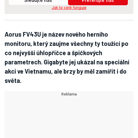
Sledujte nás
Preferujte nás
Jak to celé funguje
Aorus FV43U je název nového herního
monitoru, který zaujme všechny ty toužící po
co nejvyšší úhlopříčce a špičkových
parametrech. Gigabyte jej ukázal na speciální
akci ve Vietnamu, ale brzy by měl zamířit i do
světa.