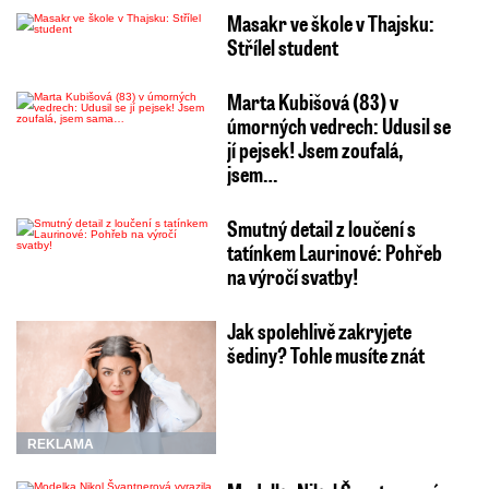
Masakr ve škole v Thajsku:
Střílel student
Marta Kubišová (83) v
úmorných vedrech: Udusil se
jí pejsek! Jsem zoufalá,
jsem…
Smutný detail z loučení s
tatínkem Laurinové: Pohřeb
na výročí svatby!
Jak spolehlivě zakryjete
šediny? Tohle musíte znát
REKLAMA