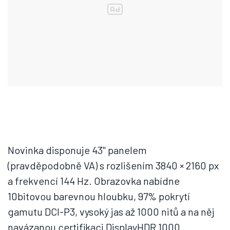
Novinka disponuje 43" panelem
(pravděpodobně VA) s rozlišením 3840 × 2160 px
a frekvencí 144 Hz. Obrazovka nabídne
10bitovou barevnou hloubku, 97% pokrytí
gamutu DCI-P3, vysoký jas až 1000 nitů a na něj
navázanou certifikaci DisplayHDR 1000.