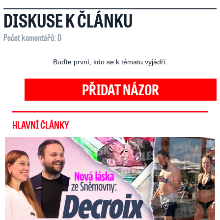
DISKUSE K ČLÁNKU
Počet komentářů: 0
Buďte první, kdo se k tématu vyjádří.
PŘIDAT NÁZOR
HLAVNÍ ČLÁNKY
Nová láska ve Sněmovně: Decroix s mladým kolegou z ODS