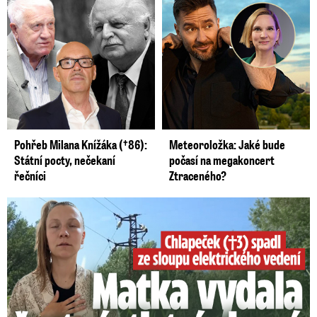
Pohřeb Milana Knížáka (†86):
Meteoroložka: Jaké bude
Státní pocty, nečekaní
počasí na megakoncert
řečníci
Ztraceného?
Smrtelný pád chlapce: Matka vydala vyjádření na 16 stran