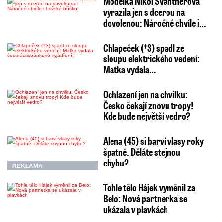
Modelka Nikol Švantnerová
vyrazila jen s dcerou na
dovolenou: Náročné chvíle i…
Chlapeček (†3) spadl ze
sloupu elektrického vedení:
Matka vydala…
Ochlazení jen na chvilku:
Česko čekají znovu tropy!
Kde bude největší vedro?
Alena (45) si barví vlasy roky
špatně. Děláte stejnou
chybu?
REKLAMA
Tohle tělo Hájek vyměnil za
Belo: Nová partnerka se
ukázala v plavkách