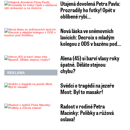
Utajená dovolená Petra Pavla:
Prozradily ho fotky! Opět v
oblíbené rybí…
Nová láska ve sněmovních
lavicích: Decroix s mladým
kolegou z ODS v bazénu pod…
Alena (45) si barví vlasy roky
špatně. Děláte stejnou
chybu?
REKLAMA
Svědci o tragédii na jezeře
Most: Byl to masakr!
Radost v rodině Petra
Macinky: Polibky a růžová
oslava!