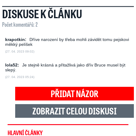
DISKUSE K ČLÁNKU
Počet komentářů: 2
krapotkin:
Dříve narození by třeba mohli závidět tomu pejskovi
měkký pelíšek
(27. 04. 2023 09:02)
lola52:
Je stejně krásná a přitažlivá jako dřív Bruce musel být
slepý.
(27. 04. 2023 05:24)
PŘIDAT NÁZOR
ZOBRAZIT CELOU DISKUSI
HLAVNÍ ČLÁNKY