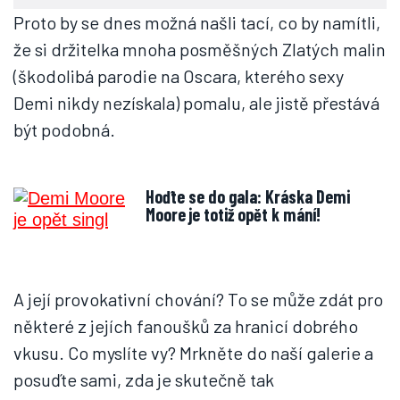
Proto by se dnes možná našli tací, co by namítli,
že si držitelka mnoha posměšných Zlatých malin
(škodolibá parodie na Oscara, kterého sexy
Demi nikdy nezískala) pomalu, ale jistě přestává
být podobná.
Hoďte se do gala: Kráska Demi
Moore je totiž opět k mání!
A její provokativní chování? To se může zdát pro
některé z jejích fanoušků za hranicí dobrého
vkusu. Co myslíte vy? Mrkněte do naší galerie a
posuďte sami, zda je skutečně tak