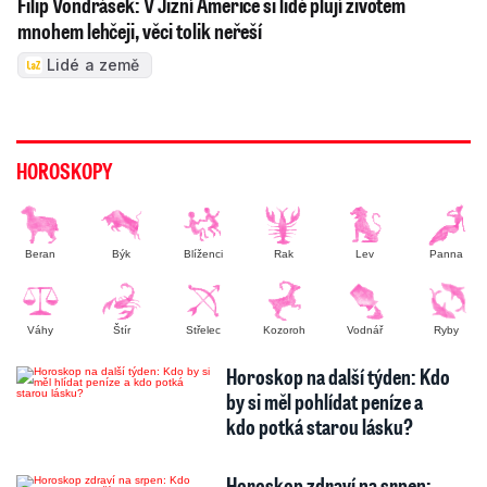
Filip Vondrášek: V Jižní Americe si lidé plují životem
mnohem lehčeji, věci tolik neřeší
Lidé a země
HOROSKOPY
Beran
Býk
Blíženci
Rak
Lev
Panna
Váhy
Štír
Střelec
Kozoroh
Vodnář
Ryby
Horoskop na další týden: Kdo
by si měl pohlídat peníze a
kdo potká starou lásku?
Horoskop zdraví na srpen: