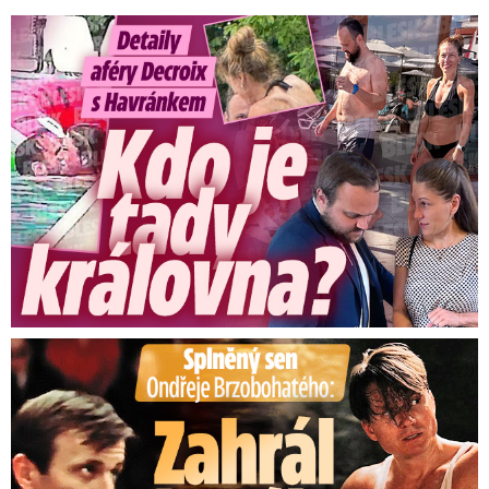
Detaily aféry Decroix s Havránkem: Kdo je tady královna?
Splněný sen Ondřeje Brzobohatého: Zahrál si svého tátu