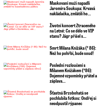
Maskovaní muži napadli
Jaromíra Soukupa: Krvavá
nakládačka, zmlátili ho…
Životní koncert Ztraceného
na Letné: Co se dělo ve VIP
stanu? Jágr přišel s…
Smrt Milana Knížáka († 86):
Než ho pohřbí, bude soud!
Poslední rozloučení s
Milanem Knížákem (†86):
Dojemné vzpomínky přátel a
záplava…
Šťastná Brzobohatá se
pochlubila fotkou: Ondřej si
neodpustil rýpanec