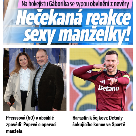
Preissová (50) v obsáhlé
Haraslín k šejkovi: Detaily
zpovědi: Poprvé o operaci
šokujícího konce ve Spartě
manžela