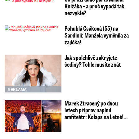
Knížáka – a proč vypadá tak
nezvykle?
Pohublá Csáková (55) na
Sardinii: Manžela vyměnila za
zajíčka!
Jak spolehlivě zakryjete
šediny? Tohle musíte znát
REKLAMA
Marek Ztracený po dvou
letech příprav naplnil
amfiteátr: Kolaps na Letné!…