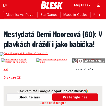
Můj Blesk
Macinka vs. Pavel
StarDance
Made in Česko
Festiva
Nestydatá Demi Mooreová (60): V
plavkách dráždí i jako babička!
42
Fotogalerie >
sal
27. 4. 2023 • 05:00
Diskuze (2)
Jak vám má Google doporučovat Blesk?
Sledujte nás
Preferujte nás
Jak to celé funguje