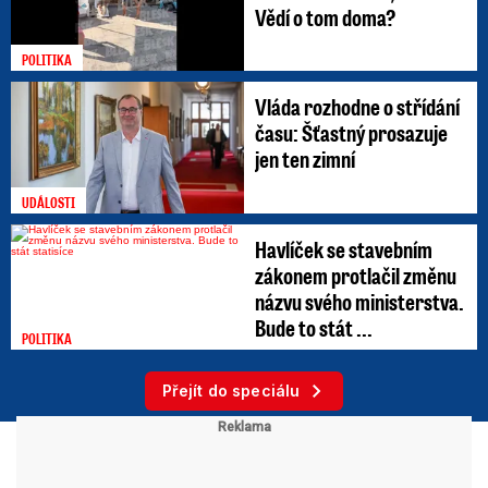
Vědí o tom doma?
POLITIKA
Vláda rozhodne o střídání
času: Šťastný prosazuje
jen ten zimní
UDÁLOSTI
Havlíček se stavebním
zákonem protlačil změnu
názvu svého ministerstva.
Bude to stát ...
POLITIKA
Přejít do speciálu