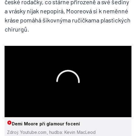
české rodačky, co stárne přirozeně a své šediny
a vrásky nijak nepopírá, Mooreová si k neměnné
kráse pomáhá šikovnýma ručičkama plastických
chirurgů.
Demi Moore při glamour focení
Zdroj: Youtube.com, hudba: Kevin MacLeod