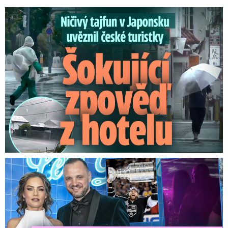
Ničivý tajfun uvěznil české turistky: Šokující zpověď
Na Gáboríka se sypou obvinění z nevěry: Reakce manželky!