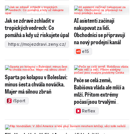
Jak se zdravě zchladit v
AI asistenti začínají
tropických vedrech: Co
nakupovat za lidi.
pomáhá a kdy už riskujete úpal
Obchodníci se připravují
na nový prodejní kanál
https://mojezdravi.zeny.cz/
e15
Sparta po kolapsu v Boleslavi:
Peče se celá země,
minus šest a chvála nováčka.
Babišova vláda ale mlčí a
Majer má silnou zbraň
mlží. Přitom extrémy
počasí jsou trvalými
iSport
problémy Česka
Reflex