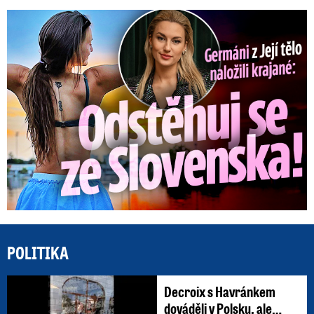
Germáni z Jejího těla: Odstěhuj se, vzkázali jí krajané
POLITIKA
Decroix s Havránkem
dováděli v Polsku, ale…