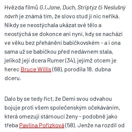
Hvězda filmů
G.I.Jane
,
Duch
,
Striptýz
či
Neslušný
návrh
je známá tím, že slovo stud jí nic neříká.
Nikdy se neostýchala ukázat své tělo a
neostýchá se dokonce ani nyní, kdy se nachází
ve věku bez přehánění babičkovském - a i ona
sama už se babičkou před nedávnem stala,
jelikož její dcera Rumer (34), jejímž otcem je
herec
Bruce Willis
(68), porodila 18. dubna
dceru.
Dalo by se tedy říct, že Demi svou odvahou
bojuje proti všem společenským očekáváním,
která omezují stárnoucí ženy - podobně jako
třeba
Pavlína Pořízková
(58). Jenže na rozdíl od