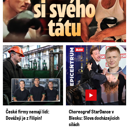
České firmy nemají lidi:
Choreograf StarDance v
Dovážejí je z Filipín!
Blesku: Slova docházejících
silách