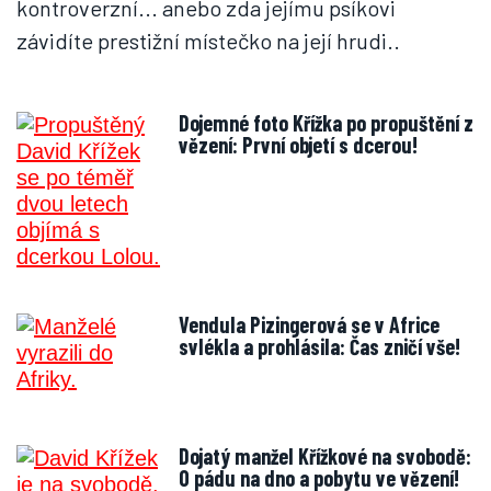
kontroverzní... anebo zda jejímu psíkovi
závidíte prestižní místečko na její hrudi..
Dojemné foto Křížka po propuštění z
vězení: První objetí s dcerou!
Vendula Pizingerová se v Africe
svlékla a prohlásila: Čas zničí vše!
Dojatý manžel Křížkové na svobodě:
O pádu na dno a pobytu ve vězení!