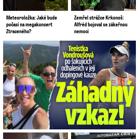
Meteoroložka: Jaké bude
Zemřel strážce Krkonoš:
počasí na megakoncert
Alfréd bojoval se zákeřnou
Ztraceného?
nemoci
Vondroušová po šokujících odhaleních v kauze: Záhadný vzkaz!