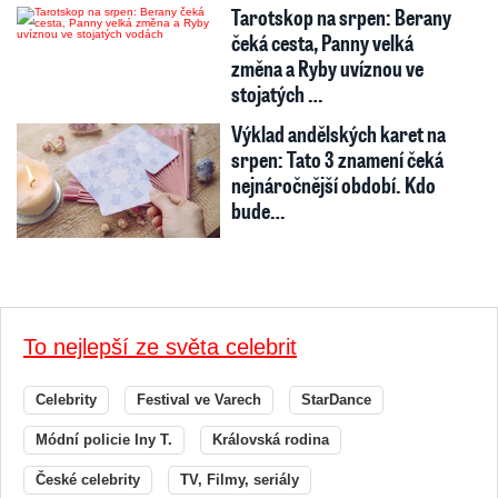
Tarotskop na srpen: Berany
čeká cesta, Panny velká
změna a Ryby uvíznou ve
stojatých …
Výklad andělských karet na
srpen: Tato 3 znamení čeká
nejnáročnější období. Kdo
bude…
To nejlepší ze světa celebrit
Celebrity
Festival ve Varech
StarDance
Módní policie Iny T.
Královská rodina
České celebrity
TV, Filmy, seriály