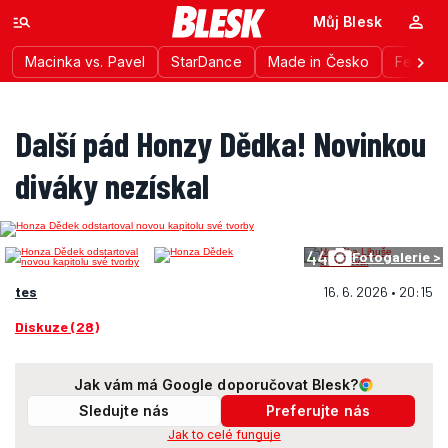
Můj Blesk
Macinka vs. Pavel
StarDance
Made in Česko
Festiva
Další pád Honzy Dědka! Novinkou
diváky nezískal
44
Fotogalerie >
tes
16. 6. 2026 • 20:15
Diskuze (28)
Jak vám má Google doporučovat Blesk?
Sledujte nás
Preferujte nás
Jak to celé funguje