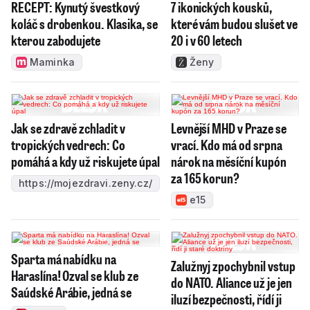
RECEPT: Kynutý švestkový
7 ikonických kousků,
koláč s drobenkou. Klasika, se
které vám budou slušet ve
kterou zabodujete
20 i v 60 letech
Maminka
Ženy
Jak se zdravě zchladit v
Levnější MHD v Praze se
tropických vedrech: Co
vrací. Kdo má od srpna
pomáhá a kdy už riskujete úpal
nárok na měsíční kupón
za 165 korun?
https://mojezdravi.zeny.cz/
e15
Sparta má nabídku na
Zalužnyj zpochybnil vstup
Haraslína! Ozval se klub ze
do NATO. Aliance už je jen
Saúdské Arábie, jedná se
iluzí bezpečnosti, řídí ji