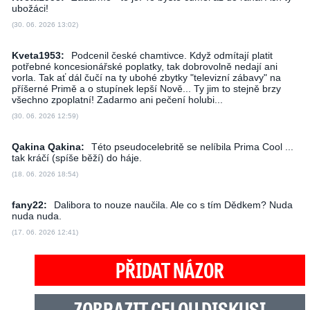
ubožáci!
(30. 06. 2026 13:02)
Kveta1953:
Podcenil české chamtivce. Když odmítají platit
potřebné koncesionářské poplatky, tak dobrovolně nedají ani
vorla. Tak ať dál čučí na ty ubohé zbytky "televizní zábavy" na
příšerné Primě a o stupínek lepší Nově... Ty jim to stejně brzy
všechno zpoplatní! Zadarmo ani pečení holubi...
(30. 06. 2026 12:59)
Qakina Qakina:
Této pseudocelebritě se nelíbila Prima Cool ...
tak kráčí (spíše běží) do háje.
(18. 06. 2026 18:54)
fany22:
Dalibora to nouze naučila. Ale co s tím Dědkem? Nuda
nuda nuda.
(17. 06. 2026 12:41)
PŘIDAT NÁZOR
ZOBRAZIT CELOU DISKUSI