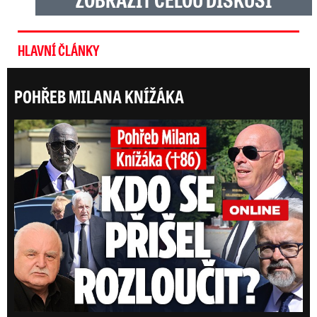
HLAVNÍ ČLÁNKY
POHŘEB MILANA KNÍŽÁKA
ONLI