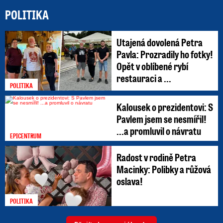
POLITIKA
Utajená dovolená Petra
Pavla: Prozradily ho fotky!
Opět v oblíbené rybí
restauraci a ...
POLITIKA
Kalousek o prezidentovi: S
Pavlem jsem se nesmířil!
...a promluvil o návratu
EPICENTRUM
Radost v rodině Petra
Macinky: Polibky a růžová
oslava!
POLITIKA