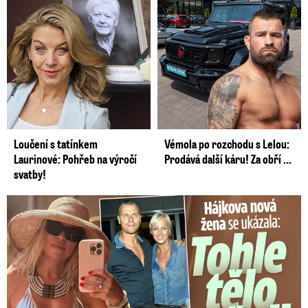
Loučení s tatínkem
Vémola po rozchodu s Lelou:
Laurinové: Pohřeb na výročí
Prodává další káru! Za obří ...
svatby!
Tohle tělo nahradilo Belo: Nová partnerka se ukázala...