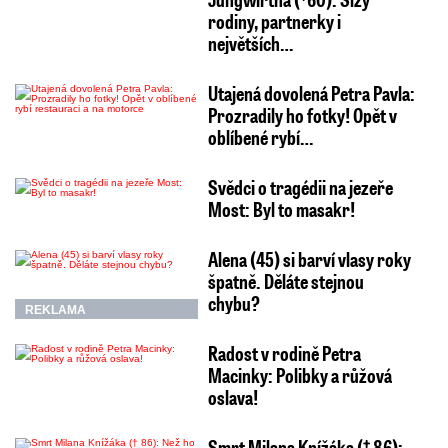
rodiny, partnerky i
největších…
Utajená dovolená Petra Pavla:
Prozradily ho fotky! Opět v
oblíbené rybí…
Svědci o tragédii na jezeře
Most: Byl to masakr!
Alena (45) si barví vlasy roky
špatně. Děláte stejnou
chybu?
REKLAMA
Radost v rodině Petra
Macinky: Polibky a růžová
oslava!
Smrt Milana Knížáka († 86):