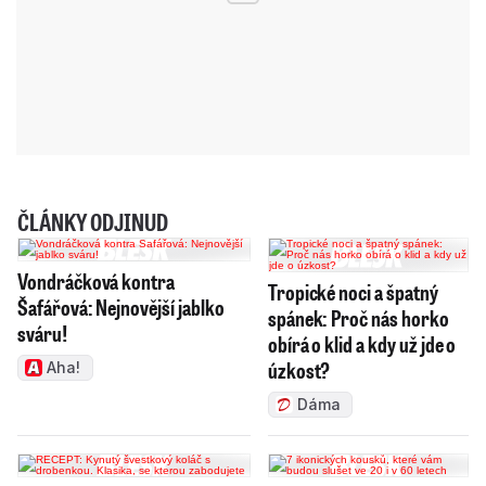
ČLÁNKY ODJINUD
Vondráčková kontra
Tropické noci a špatný
Šafářová: Nejnovější jablko
spánek: Proč nás horko
sváru!
obírá o klid a kdy už jde o
úzkost?
Aha!
Dáma