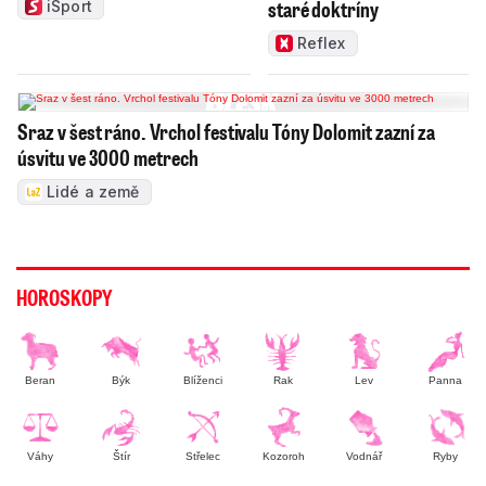
staré doktríny
iSport
Reflex
Sraz v šest ráno. Vrchol festivalu Tóny Dolomit zazní za
úsvitu ve 3000 metrech
Lidé a země
HOROSKOPY
Beran
Býk
Blíženci
Rak
Lev
Panna
Váhy
Štír
Střelec
Kozoroh
Vodnář
Ryby