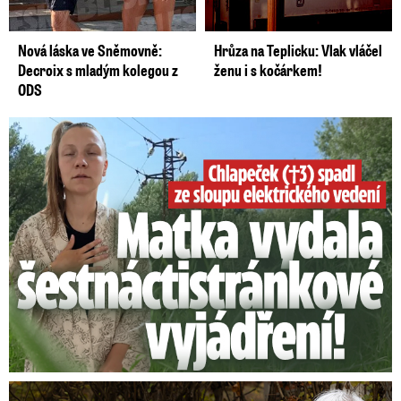
Nová láska ve Sněmovně:
Hrůza na Teplicku: Vlak vláčel
Decroix s mladým kolegou z
ženu i s kočárkem!
ODS
Smrtelný pád chlapce: Matka vydala vyjádření na 16 stran
Marta Kubišová (83) v úmorných vedrech: Udusil se jí pejsek!