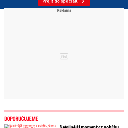
Přejít do speciálu
DOPORUČUJEME
Nejsilnější momenty z pohřbu