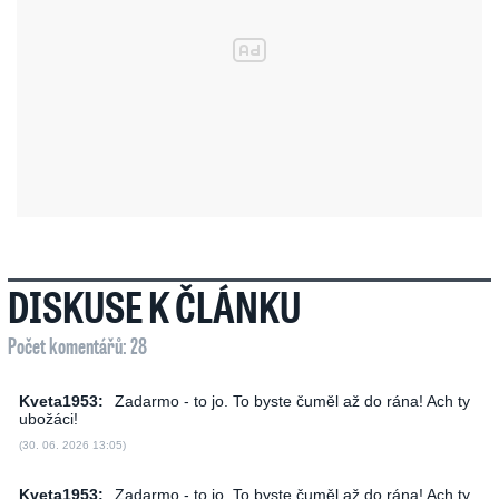
DISKUSE K ČLÁNKU
Počet komentářů: 28
Kveta1953:
Zadarmo - to jo. To byste čuměl až do rána! Ach ty
ubožáci!
(30. 06. 2026 13:05)
Kveta1953:
Zadarmo - to jo. To byste čuměl až do rána! Ach ty