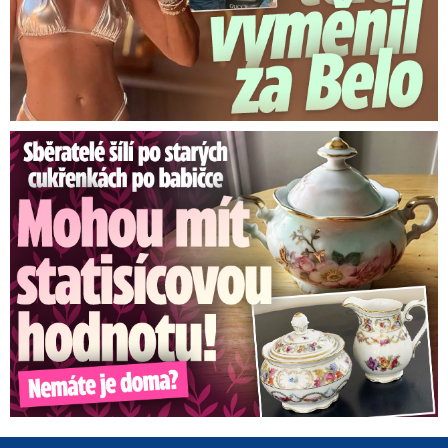
Sběratelé šílí po cukřenkách po babičce: Statisícová hodnota