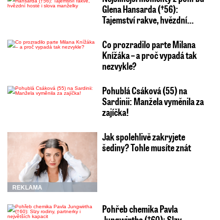
Glena Hansarda (†56):
Tajemství rakve, hvězdní…
Co prozradilo parte Milana
Knížáka – a proč vypadá tak
nezvykle?
Pohublá Csáková (55) na
Sardinii: Manžela vyměnila za
zajíčka!
Jak spolehlivě zakryjete
šediny? Tohle musíte znát
REKLAMA
Pohřeb chemika Pavla
Jungwirtha (†60): Slzy