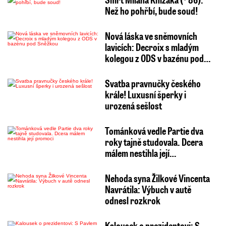
Než ho pohřbí, bude soud!
Nová láska ve sněmovních
lavicích: Decroix s mladým
kolegou z ODS v bazénu pod…
Svatba pravnučky českého
krále! Luxusní šperky i
urozená sešlost
Tománková vedle Partie dva
roky tajně studovala. Dcera
málem nestihla její…
Nehoda syna Žilkové Vincenta
Navrátila: Výbuch v autě
odnesl rozkrok
Kalousek o prezidentovi: S