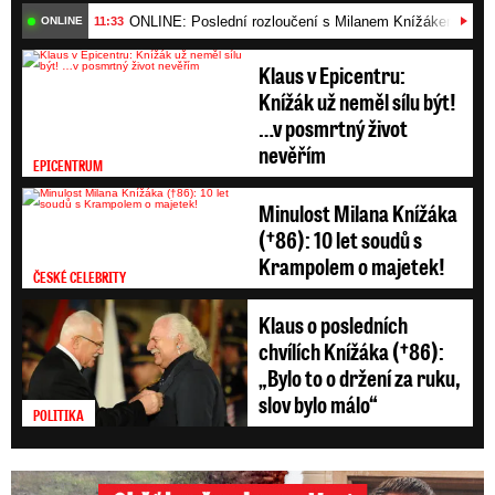
ONLINE: Poslední rozloučení s Milanem Knížákem (†86)
11:33
ONLINE
Klaus v Epicentru:
Knížák už neměl sílu být!
…v posmrtný život
nevěřím
EPICENTRUM
Minulost Milana Knížáka
(†86): 10 let soudů s
Krampolem o majetek!
ČESKÉ CELEBRITY
Klaus o posledních
chvílích Knížáka (†86):
„Bylo to o držení za ruku,
slov bylo málo“
POLITIKA
Oběť bouře v jezeru Most: Zemřel táta Dominik (†28)