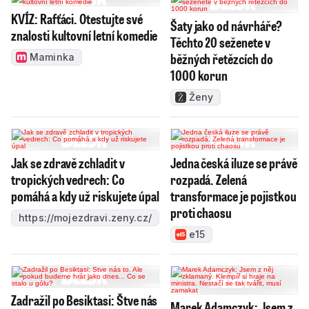
KVÍZ: Rafťáci. Otestujte své
Šaty jako od návrháře?
znalosti kultovní letní komedie
Těchto 20 seženete v
běžných řetězcích do
Maminka
1000 korun
Ženy
Jak se zdravě zchladit v
Jedna česká iluze se právě
tropických vedrech: Co
rozpadá. Zelená
pomáhá a kdy už riskujete úpal
transformace je pojistkou
proti chaosu
https://mojezdravi.zeny.cz/
e15
Zadražil po Besiktasi: Štve nás
Marek Adamczyk: Jsem z