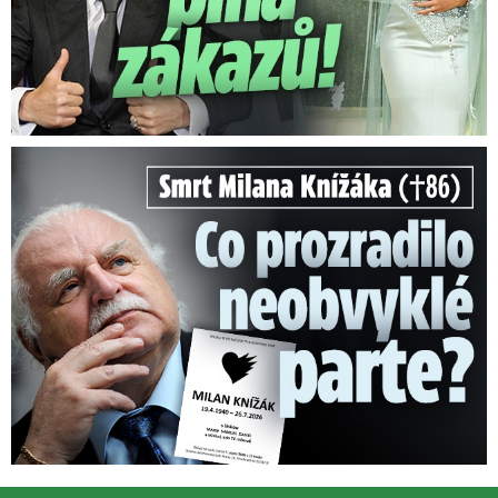
Smrt Milana Knížáka (†86): Co prozradilo neobvyklé parte?