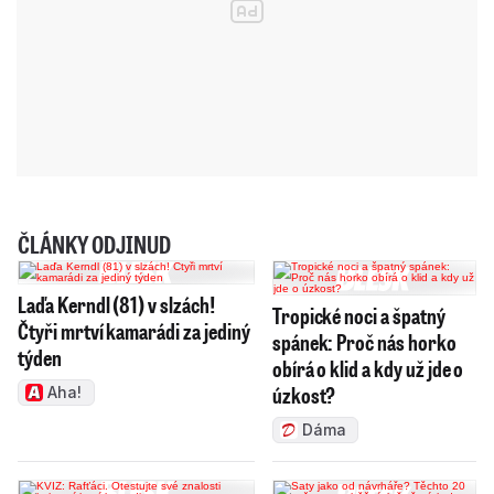
ČLÁNKY ODJINUD
Laďa Kerndl (81) v slzách!
Tropické noci a špatný
Čtyři mrtví kamarádi za jediný
spánek: Proč nás horko
týden
obírá o klid a kdy už jde o
úzkost?
Aha!
Dáma