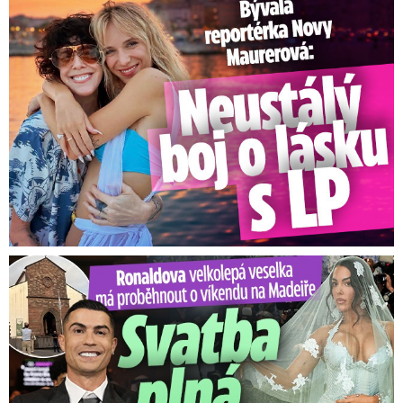
Bývalá reportérka Novy Maurerová: Neustálý boj o lásku s ...
Ronaldova velkolepá veselka na Madeiře: Svatba plná zákazů!