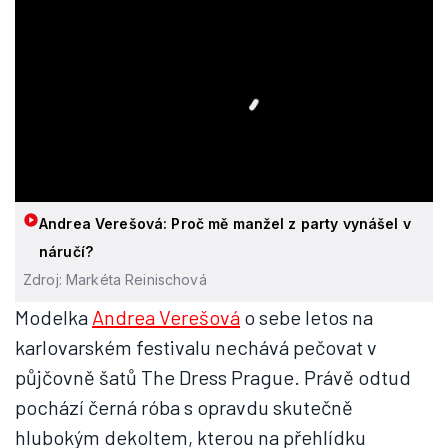
Andrea Verešová: Proč mě manžel z party vynášel v
náručí?
Zdroj: Markéta Reinischová
Modelka
Andrea Verešová
o sebe letos na
karlovarském festivalu nechává pečovat v
půjčovně šatů The Dress Prague. Právě odtud
pochází černá róba s opravdu skutečně
hlubokým dekoltem, kterou na přehlídku