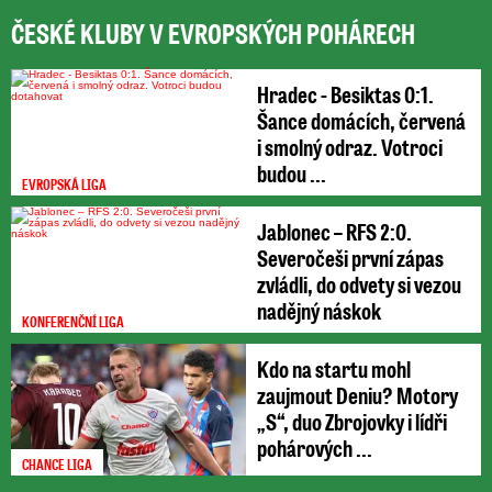
ČESKÉ KLUBY V EVROPSKÝCH POHÁRECH
Hradec - Besiktas 0:1.
Šance domácích, červená
i smolný odraz. Votroci
budou ...
EVROPSKÁ LIGA
Jablonec – RFS 2:0.
Severočeši první zápas
zvládli, do odvety si vezou
nadějný náskok
KONFERENČNÍ LIGA
Kdo na startu mohl
zaujmout Deniu? Motory
„S“, duo Zbrojovky i lídři
pohárových ...
CHANCE LIGA