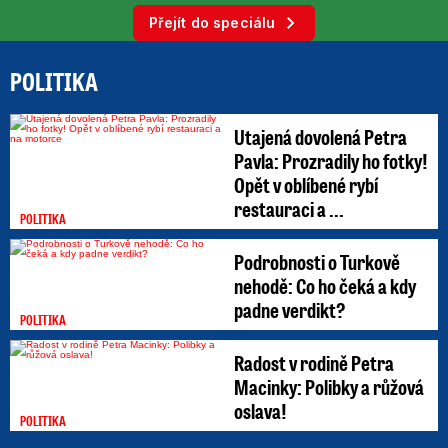
Přejít do speciálu
POLITIKA
Utajená dovolená Petra
Pavla: Prozradily ho fotky!
Opět v oblíbené rybí
restauraci a ...
POLITIKA
Podrobnosti o Turkově
nehodě: Co ho čeká a kdy
padne verdikt?
POLITIKA
Radost v rodině Petra
Macinky: Polibky a růžová
oslava!
POLITIKA