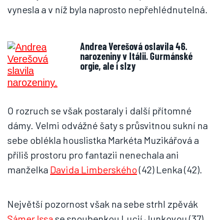
vynesla a v níž byla naprosto nepřehlédnutelná.
Andrea Verešová oslavila 46.
narozeniny v Itálii. Gurmánské
orgie, ale i slzy
O rozruch se však postaraly i další přítomné
dámy. Velmi odvážné šaty s průsvitnou sukní na
sebe oblékla houslistka Markéta Muzikářová a
příliš prostoru pro fantazii nenechala ani
manželka
Davida Limberského
(42) Lenka (42).
Největší pozornost však na sebe strhl zpěvák
Sámer Issa
se snoubenkou Lucií Junkovou (37).