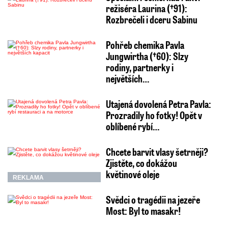
režiséra Laurina (†91):
Rozbrečeli i dceru Sabinu
Pohřeb chemika Pavla
Jungwirtha (†60): Slzy
rodiny, partnerky i
největších…
Utajená dovolená Petra Pavla:
Prozradily ho fotky! Opět v
oblíbené rybí…
Chcete barvit vlasy šetrněji?
Zjistěte, co dokážou
květinové oleje
REKLAMA
Svědci o tragédii na jezeře
Most: Byl to masakr!