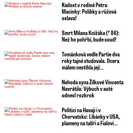
Radost v rodině Petra
Macinky: Polibky a růžová
oslava!
Smrt Milana Knížáka († 86):
Než ho pohřbí, bude soud!
Tománková vedle Partie dva
roky tajně studovala. Dcera
málem nestihla její…
Nehoda syna Žilkové Vincenta
Navrátila: Výbuch v autě
odnesl rozkrok
Politici na Havaji i v
Chorvatsku: Líbánky v USA,
plameny na talíři a Fialovi…