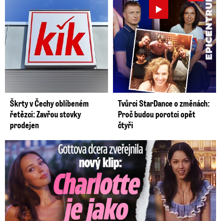
Škrty v Čechy oblíbeném
Tvůrci StarDance o změnách:
řetězci: Zavřou stovky
Proč budou porotci opět
prodejen
čtyři
Gottova dcera zveřejnila nový klip: Je jako Olivie Rodrigo!