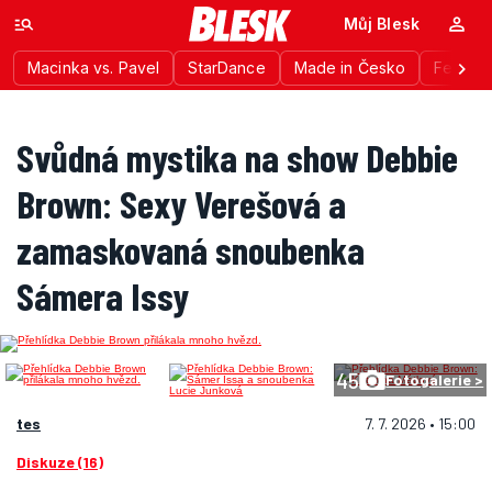
Můj Blesk
Macinka vs. Pavel
StarDance
Made in Česko
Festiva
Svůdná mystika na show Debbie
Brown: Sexy Verešová a
zamaskovaná snoubenka
Sámera Issy
45
Fotogalerie >
tes
7. 7. 2026 • 15:00
Diskuze (16)