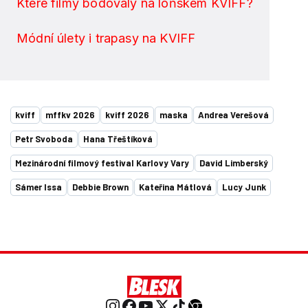
Které filmy bodovaly na loňském KVIFF?
Módní úlety i trapasy na KVIFF
kviff
mffkv 2026
kviff 2026
maska
Andrea Verešová
Petr Svoboda
Hana Třeštíková
Mezinárodní filmový festival Karlovy Vary
David Limberský
Sámer Issa
Debbie Brown
Kateřina Mátlová
Lucy Junk