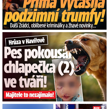
Hrůza v Havířově: Pes pokousal chlapečka (2) ve tváři!