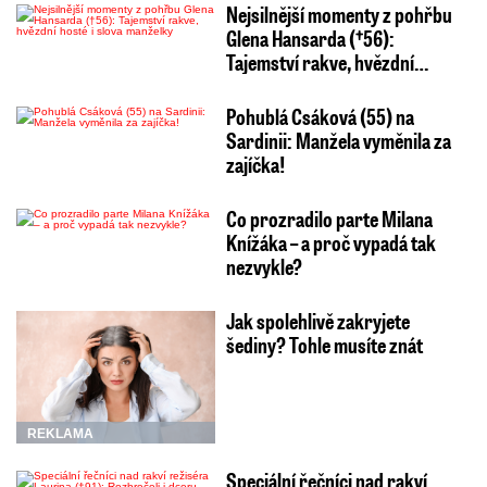
Nejsilnější momenty z pohřbu
Glena Hansarda (†56):
Tajemství rakve, hvězdní…
Pohublá Csáková (55) na
Sardinii: Manžela vyměnila za
zajíčka!
Co prozradilo parte Milana
Knížáka – a proč vypadá tak
nezvykle?
Jak spolehlivě zakryjete
šediny? Tohle musíte znát
REKLAMA
Speciální řečníci nad rakví