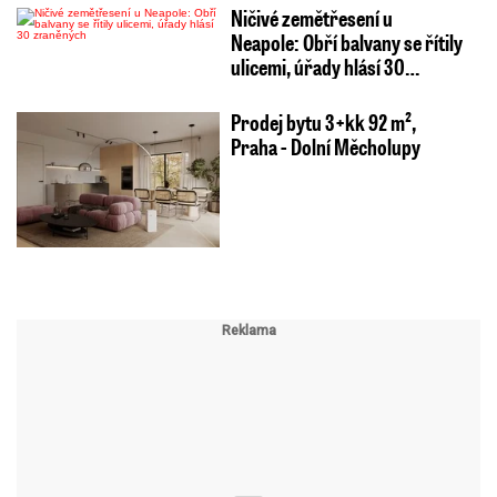
Ničivé zemětřesení u
Neapole: Obří balvany se řítily
ulicemi, úřady hlásí 30…
Prodej bytu 3+kk 92 m²,
Praha - Dolní Měcholupy