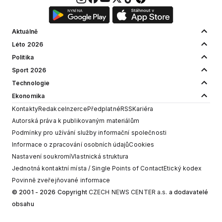
Aktuálně
Léto 2026
Politika
Sport 2026
Technologie
Ekonomika
Kontakty
Redakce
Inzerce
Předplatné
RSS
Kariéra
Autorská práva k publikovaným materiálům
Podmínky pro užívání služby informační společnosti
Informace o zpracování osobních údajů
Cookies
Nastavení soukromí
Vlastnická struktura
Jednotná kontaktní místa / Single Points of Contact
Etický kodex
Povinně zveřejňované informace
© 2001 - 2026 Copyright
CZECH NEWS CENTER a.s.
a dodavatelé
obsahu