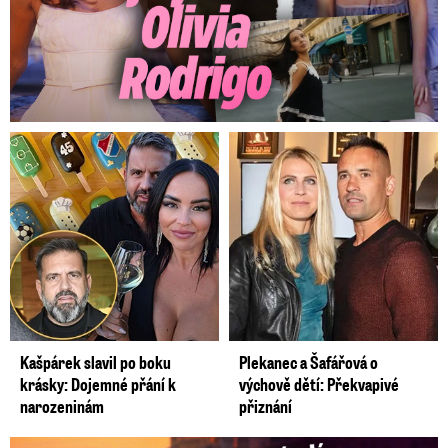
Kašpárek slavil po boku
Plekanec a Šafářová o
krásky: Dojemné přání k
výchově dětí: Překvapivé
narozeninám
přiznání