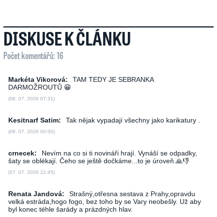
DISKUSE K ČLÁNKU
Počet komentářů: 16
Markéta Vikorová:
TAM TEDY JE SEBRANKA
DARMOŽROUTŮ 😁
(08. 07. 2026 07:31)
Kesitnarf Satim:
Tak nějak vypadají všechny jako karikatury .
(08. 07. 2026 00:00)
crnecek:
Nevím na co si ti novináři hrají. Vynáší se odpadky,
šaty se oblékají. Čeho se ještě dočkáme...to je úroveň.🙏👎
(07. 07. 2026 22:45)
Renata Jandová:
Strašný,otřesna sestava z Prahy,opravdu
velká estráda,hogo fogo, bez toho by se Vary neobešly. Už aby
byl konec téhle šarády a prázdných hlav.