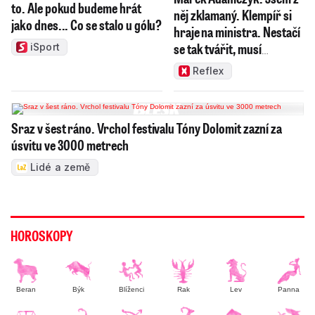
to. Ale pokud budeme hrát
něj zklamaný. Klempíř si
jako dnes... Co se stalo u gólu?
hraje na ministra. Nestačí
se tak tvářit, musí
iSport
zamakat
Reflex
Sraz v šest ráno. Vrchol festivalu Tóny Dolomit zazní za
úsvitu ve 3000 metrech
Lidé a země
HOROSKOPY
Beran
Býk
Blíženci
Rak
Lev
Panna