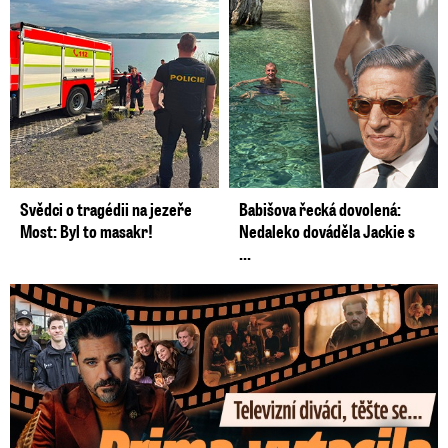
Svědci o tragédii na jezeře
Babišova řecká dovolená:
Most: Byl to masakr!
Nedaleko dováděla Jackie s
...
Prima vytasila podzimní trumfy! Další Zrádci a žhavé novinky