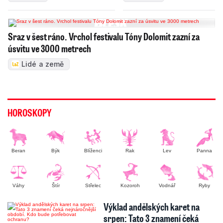
Sraz v šest ráno. Vrchol festivalu Tóny Dolomit zazní za
úsvitu ve 3000 metrech
Lidé a země
HOROSKOPY
Beran
Býk
Blíženci
Rak
Lev
Panna
Váhy
Štír
Střelec
Kozoroh
Vodnář
Ryby
Výklad andělských karet na
srpen: Tato 3 znamení čeká