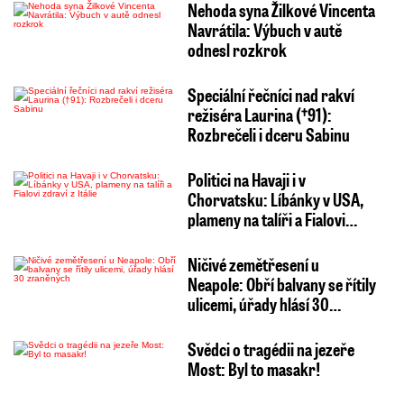
Nehoda syna Žilkové Vincenta
Navrátila: Výbuch v autě
odnesl rozkrok
Speciální řečníci nad rakví
režiséra Laurina (†91):
Rozbrečeli i dceru Sabinu
Politici na Havaji i v
Chorvatsku: Líbánky v USA,
plameny na talíři a Fialovi…
Ničivé zemětřesení u
Neapole: Obří balvany se řítily
ulicemi, úřady hlásí 30…
Svědci o tragédii na jezeře
Most: Byl to masakr!