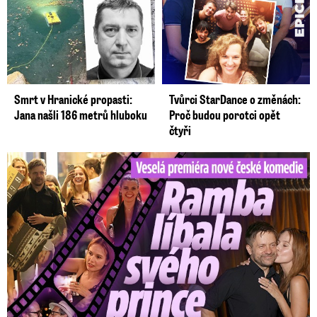
Smrt v Hranické propasti:
Tvůrci StarDance o změnách:
Jana našli 186 metrů hluboku
Proč budou porotci opět
čtyři
Veselá premiéra nové české komedie: Ramba líbala Mádla