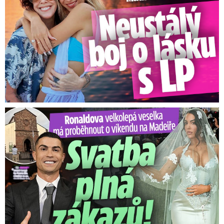
Ronaldova velkolepá veselka na Madeiře: Svatba plná zákazů!