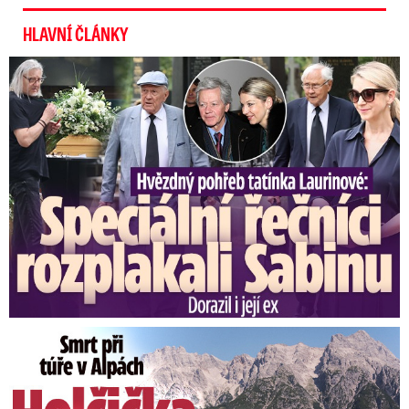
HLAVNÍ ČLÁNKY
Speciální řečníci nad rakví Laurina: Rozbrečeli i dceru
Smrt Češky (†14) v Alpách: Zemřela při túře s rodiči