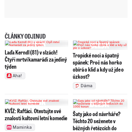
ČLÁNKY ODJINUD
Laďa Kerndl (81) v slzách!
Tropické noci a špatný
Čtyři mrtví kamarádi za jediný
spánek: Proč nás horko
týden
obírá o klid a kdy už jde o
úzkost?
Aha!
Dáma
KVÍZ: Rafťáci. Otestujte své
Šaty jako od návrháře?
znalosti kultovní letní komedie
Těchto 20 seženete v
běžných řetězcích do
Maminka