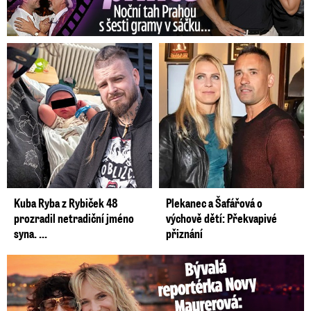
Kuba Ryba z Rybiček 48
Plekanec a Šafářová o
prozradil netradiční jméno
výchově dětí: Překvapivé
syna. ...
přiznání
Bývalá reportérka Novy Maurerová: Neustálý boj o lásku s ...