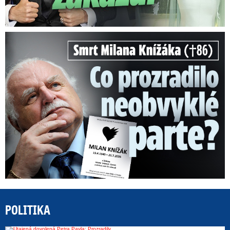
Smrt Milana Knížáka (†86): Co prozradilo neobvyklé parte?
POLITIKA