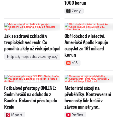
1000 korun
Ženy
Jak se zdravě zchladit v
Obří obchod v letectví.
tropických vedrech: Co
Americké Apollo kupuje
pomáhá a kdy už riskujete úpal
easyJet za 161 miliard
korun
https://mojezdravi.zeny.cz/
e15
Fotbalové přestupy ONLINE:
Motoristé sázejí na
Sedm hráčů na odchodu z
přeběhlíky. Kontroverzní
Baníku. Rekordní přestup do
brněnský lídr kráčí v
Realu
závěsu ministryně
Mrázové
iSport
Reflex