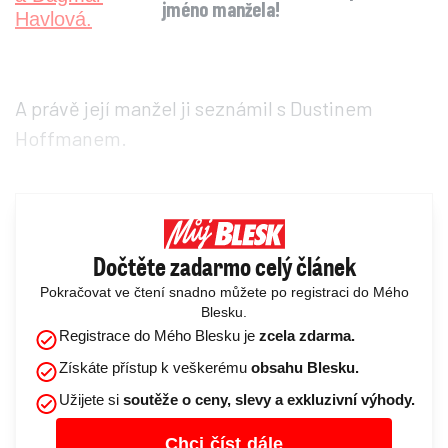
jméno manžela!
A právě její manžel ji seznámil s Dustinem
Hoffmanem.
Dočtěte zadarmo celý článek
Pokračovat ve čtení snadno můžete po registraci do Mého
Blesku.
Registrace do Mého Blesku je
zcela zdarma.
Získáte přístup k veškerému
obsahu Blesku.
Užijete si
soutěže o ceny, slevy a exkluzivní výhody.
Chci číst dále