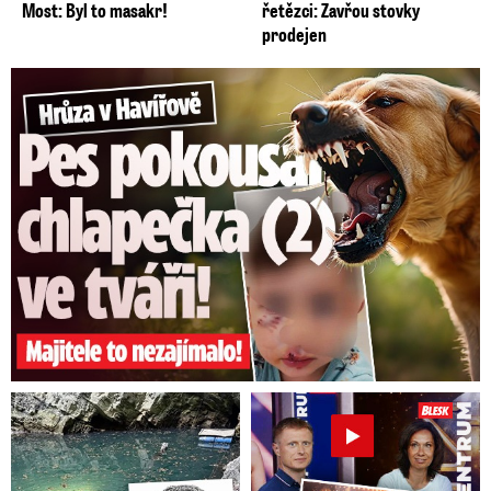
Most: Byl to masakr!
řetězci: Zavřou stovky
prodejen
Hrůza v Havířově: Pes pokousal chlapečka (2) ve tváři!