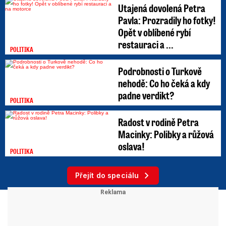
Utajená dovolená Petra
Pavla: Prozradily ho fotky!
Opět v oblíbené rybí
restauraci a ...
POLITIKA
Podrobnosti o Turkově
nehodě: Co ho čeká a kdy
padne verdikt?
POLITIKA
Radost v rodině Petra
Macinky: Polibky a růžová
oslava!
POLITIKA
Přejít do speciálu