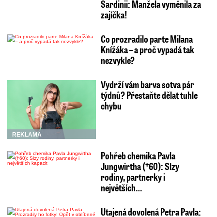
Sardinii: Manžela vyměnila za
zajíčka!
Co prozradilo parte Milana
Knížáka – a proč vypadá tak
nezvykle?
Vydrží vám barva sotva pár
týdnů? Přestaňte dělat tuhle
chybu
REKLAMA
Pohřeb chemika Pavla
Jungwirtha (†60): Slzy
rodiny, partnerky i
největších…
Utajená dovolená Petra Pavla: