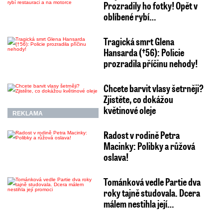
Prozradily ho fotky! Opět v
oblíbené rybí…
Tragická smrt Glena
Hansarda (†56): Policie
prozradila příčinu nehody!
Chcete barvit vlasy šetrněji?
Zjistěte, co dokážou
květinové oleje
REKLAMA
Radost v rodině Petra
Macinky: Polibky a růžová
oslava!
Tománková vedle Partie dva
roky tajně studovala. Dcera
málem nestihla její…