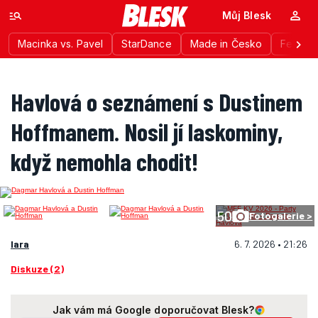
Můj Blesk
Macinka vs. Pavel
StarDance
Made in Česko
Festiva
Havlová o seznámení s Dustinem
Hoffmanem. Nosil jí laskominy,
když nemohla chodit!
50
Fotogalerie >
lara
6. 7. 2026 • 21:26
Diskuze (2)
Jak vám má Google doporučovat Blesk?