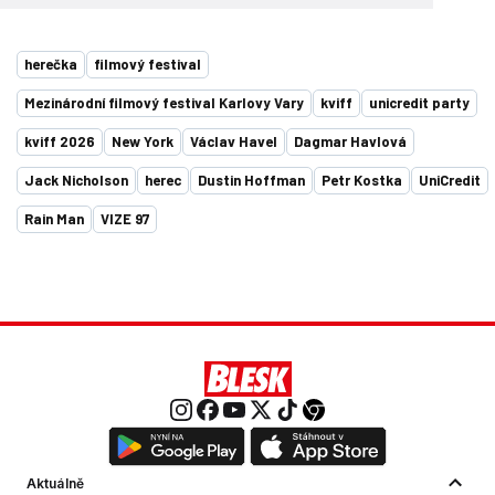
herečka
filmový festival
Mezinárodní filmový festival Karlovy Vary
kviff
unicredit party
kviff 2026
New York
Václav Havel
Dagmar Havlová
Jack Nicholson
herec
Dustin Hoffman
Petr Kostka
UniCredit
Rain Man
VIZE 97
Aktuálně