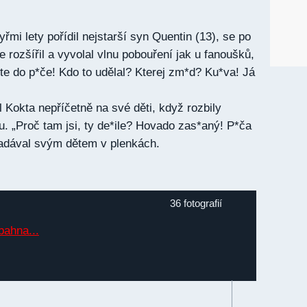
řmi lety pořídil nejstarší syn Quentin (13), se po
le rozšířil a vyvolal vlnu pobouření jak u fanoušků,
žte do p*če! Kdo to udělal? Kterej zm*d? Ku*va! Já
l Kokta nepříčetně na své děti, když rozbily
u. „Proč tam jsi, ty de*ile? Hovado zas*aný! P*ča
nadával svým dětem v plenkách.
36 fotografií