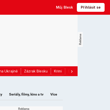
Můj Blesk
Přihlásit se
na Ukrajině
Zázrak Blesku
Krimi
Donald Trump
Sport
ty
Seriály, filmy, kino a tv
Více