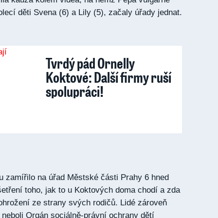
lecí děti Svena (6) a Lily (5), začaly úřady jednat.
Tvrdý pád Ornelly
Koktové: Další firmy ruší
spolupráci!
u zamířilo na úřad Městské části Prahy 6 hned
šetření toho, jak to u Koktových doma chodí a zda
ohrožení ze strany svých rodičů. Lidé zároveň
neboli Orgán sociálně-právní ochrany dětí