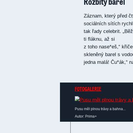
Rozbitý barel
Záznam, který před čty
sociálních sítích rych
tak řady celebrit. „Bě
ti fláknu, až si
z toho nase*eš,“ křiče
skleněný barel s vodo
jedna malá! Ču*ák,“ 
FOTOGALERIE
Pusu měl plnou trávy a bahna...
Autor: Prima+