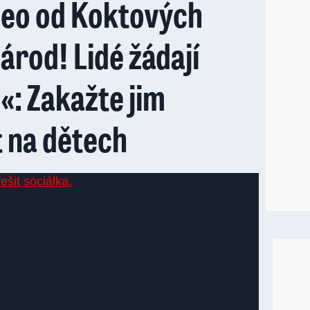
deo od Koktových
národ! Lidé žádají
«: Zakažte jim
 na dětech