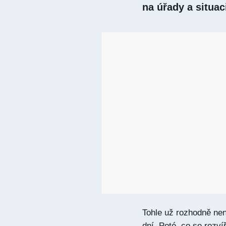
na úřady a situaci
Tohle už rozhodně není
dní. Poté, co se rozv