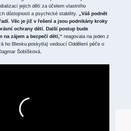
alizaci jejich dětí za účelem vlastního
ch důstojnosti a psychické stability.
„Váš podnět
ořadí. Věc je již v řešení a jsou podnikány kroky
právní ochrany dětí. Další postup bude
m na zájem a bezpečí
dětí,“
reagovala na jeden z
rá ho Blesku poskytla) vedoucí Oddělení péče o
 Dagmar Šobíšková.