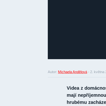
Autor:
Michaela Andělová
-
2. května
Videa z domácnos
mají nepříjemnou
hrubému zacházen