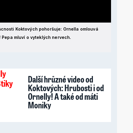
ácnosti Koktových pohoršuje: Ornella omlouvá
i! Pepa mluví o vyteklých nervech.
Další hrůzné video od
Koktových: Hrubosti i od
Ornelly! A také od máti
Moniky