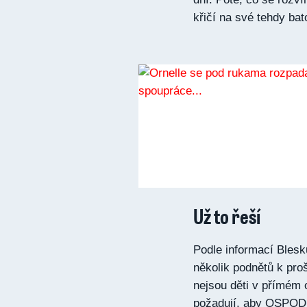
křičí na své tehdy bato
Už to řeší
Podle informací Blesk
několik podnětů k pro
nejsou děti v přímém 
požadují, aby OSPOD 