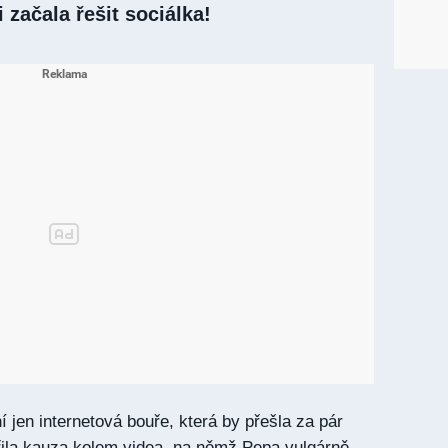
 začala řešit sociálka!
 jen internetová bouře, která by přešla za pár
ířila kauza kolem videa, na němž Pepa vulgárně