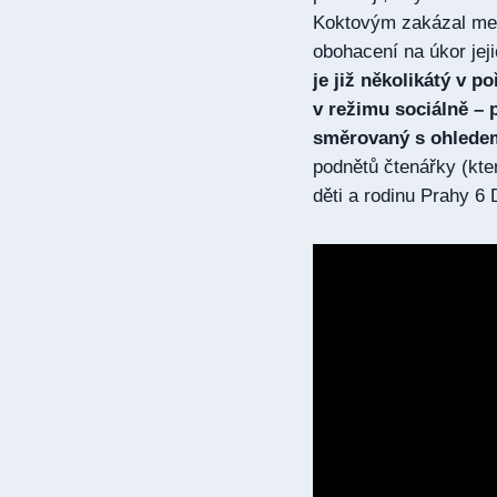
Koktovým zakázal medi
obohacení na úkor jeji
je již několikátý v p
v režimu sociálně
– 
směrovaný s ohlede
podnětů čtenářky (kte
děti a rodinu Prahy 6