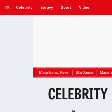
Celebrity
Zprávy
Sport
Video
Macinka vs. Pavel
StarDance
Made i
CELEBRITY