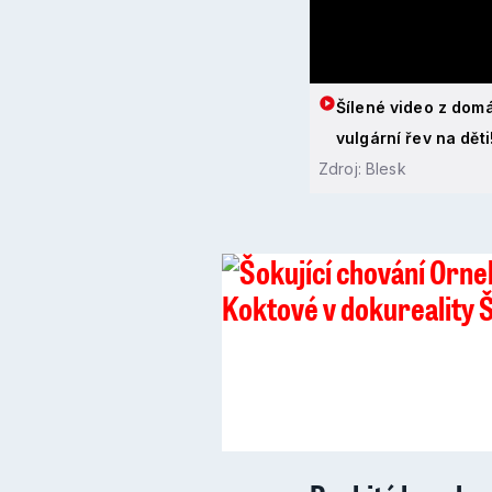
Šílené video z dom
vulgární řev na dět
Zdroj: Blesk