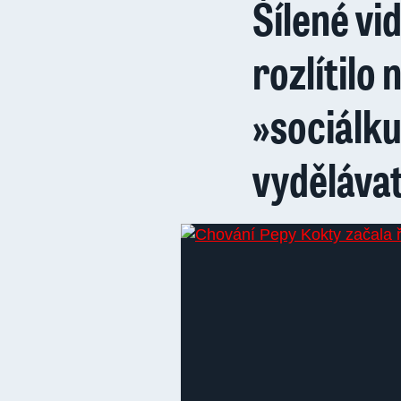
Šílené vi
rozlítilo 
»sociálku
vydělávat