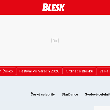
n Česko
Festival ve Varech 2026
Ordinace Blesku
Válka 
České celebrity
StarDance
Světové celebri