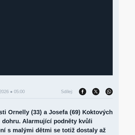
 2026 ● 05:00
Sdílej:
ti Ornelly (33) a Josefa (69) Koktových
 dohru. Alarmující podněty kvůli
í s malými dětmi se totiž dostaly až