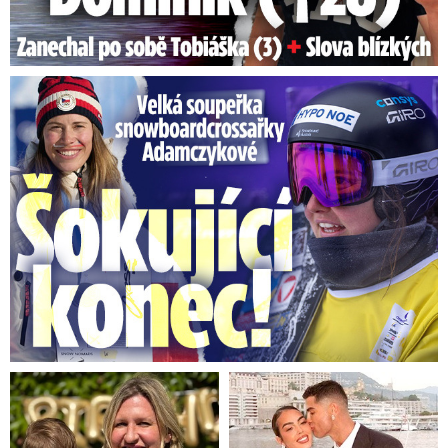
Velká soupeřka Adamczykové: Šokující konec!