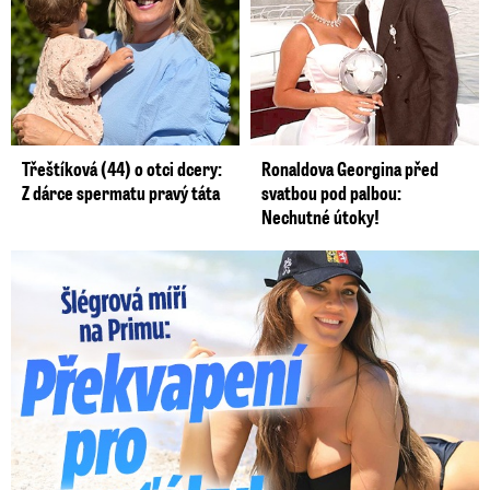
Třeštíková (44) o otci dcery:
Ronaldova Georgina před
Z dárce spermatu pravý táta
svatbou pod palbou:
Nechutné útoky!
Lucie Šlégrová míří na Primu. Překvapení pro sporťáky!