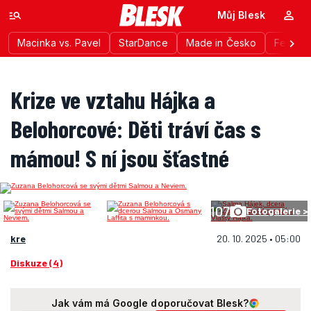
Můj Blesk
Macinka vs. Pavel
StarDance
Made in Česko
Festiva
Krize ve vztahu Hájka a
Belohorcové: Děti tráví čas s
mámou! S ní jsou šťastné
107
Fotogalerie >
kre
20. 10. 2025 • 05:00
Diskuze (4)
Jak vám má Google doporučovat Blesk?