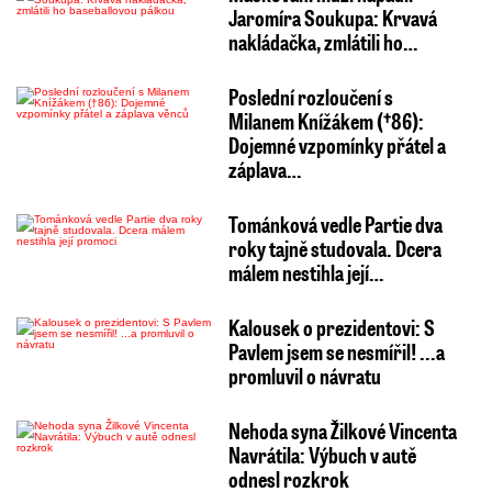
Jaromíra Soukupa: Krvavá
nakládačka, zmlátili ho…
Poslední rozloučení s
Milanem Knížákem (†86):
Dojemné vzpomínky přátel a
záplava…
Tománková vedle Partie dva
roky tajně studovala. Dcera
málem nestihla její…
Kalousek o prezidentovi: S
Pavlem jsem se nesmířil! ...a
promluvil o návratu
Nehoda syna Žilkové Vincenta
Navrátila: Výbuch v autě
odnesl rozkrok