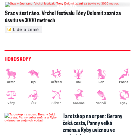
Sraz v šest ráno. Vrchol festivalu Tóny Dolomit zazní za
úsvitu ve 3000 metrech
Lidé a země
HOROSKOPY
Beran
Býk
Blíženci
Rak
Lev
Panna
Váhy
Štír
Střelec
Kozoroh
Vodnář
Ryby
Tarotskop na srpen: Berany
čeká cesta, Panny velká
změna a Ryby uvíznou ve