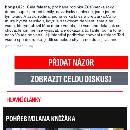
bonpari2:
Cela falesna, prolhana rodinka.Zuz8necka roky
denne super perfect family, navzdycky spolecne, jsme jeden
tym.wauu.Vlastik, rodina, jedna velka fales a pretvarka.Co to
muze byt za zenskou, kdyz je s takovym debilem, smala se
vsem, kterym ublizil.Moc dobre vedela, co vsechno dela, jak se
chova.Jenom penize vysavat, ale dokazala to.Tahle rodina to je
neco.Vsude se vetrit, jeji infantilni podbizive chovani usislane.Ted
vsude cpe dcerunku, jedtli se nekde chyti a nekdo si ji vsimne.
(20. 10. 2025 10:20)
PŘIDAT NÁZOR
ZOBRAZIT CELOU DISKUSI
HLAVNÍ ČLÁNKY
POHŘEB MILANA KNÍŽÁKA
Posl