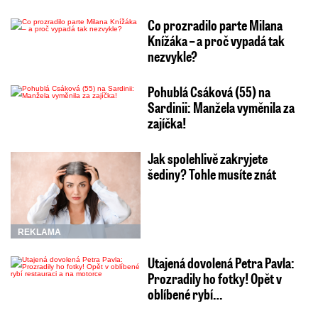
Co prozradilo parte Milana
Knížáka – a proč vypadá tak
nezvykle?
Pohublá Csáková (55) na
Sardinii: Manžela vyměnila za
zajíčka!
Jak spolehlivě zakryjete
šediny? Tohle musíte znát
REKLAMA
Utajená dovolená Petra Pavla:
Prozradily ho fotky! Opět v
oblíbené rybí…