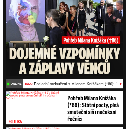
Poslední rozloučení s Milanem Knížákem (†86): Dojemn
15:22
ONLINE
Pohřeb Milana Knížáka
(†86): Státní pocty, plná
smuteční síň i nečekaní
řečníci
POLITIKA