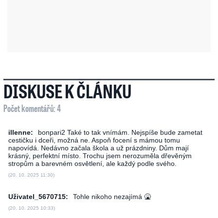
DISKUSE K ČLÁNKU
Počet komentářů: 4
illenne:
bonpari2 Také to tak vnímám. Nejspíše bude zametat
cestičku i dceři, možná ne. Aspoň focení s mámou tomu
napovídá. Nedávno začala škola a už prázdniny. Dům mají
krásný, perfektní místo. Trochu jsem nerozuměla dřevěným
stropům a barevném osvětlení, ale každý podle svého.
(20. 10. 2025 11:30)
Uživatel_5670715:
Tohle nikoho nezajímá 🤮
(20. 10. 2025 10:33)