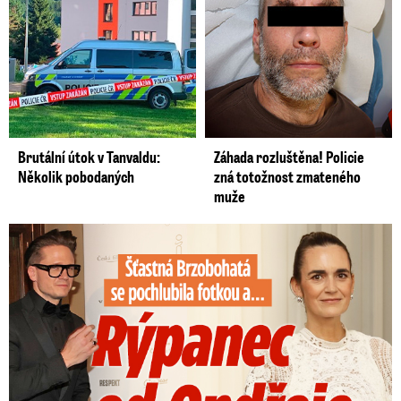
Brutální útok v Tanvaldu:
Záhada rozluštěna! Policie
Několik pobodaných
zná totožnost zmateného
muže
Šťastná Brzobohatá se pochlubila fotkou: Rýpanec od Ondřeje