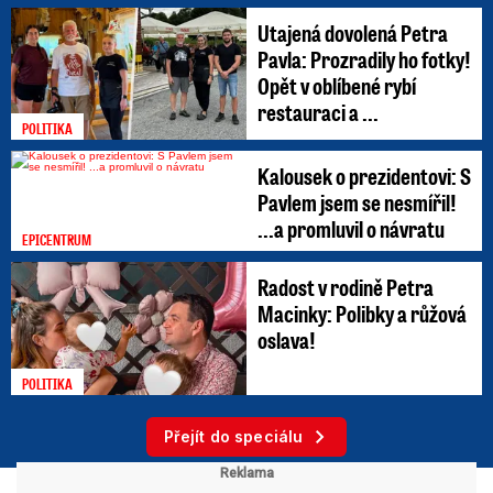
Utajená dovolená Petra
Pavla: Prozradily ho fotky!
Opět v oblíbené rybí
restauraci a ...
POLITIKA
Kalousek o prezidentovi: S
Pavlem jsem se nesmířil!
...a promluvil o návratu
EPICENTRUM
Radost v rodině Petra
Macinky: Polibky a růžová
oslava!
POLITIKA
Přejít do speciálu