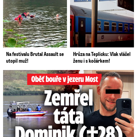
Na festivalu Brutal Assault se
Hrůza na Teplicku: Vlak vláčel
utopil muž!
ženu i s kočárkem!
Oběť bouře v jezeru Most: Zemřel táta Dominik (†28)