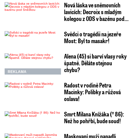
Nová láska ve sněmovních
lavicích: Decroix s mladým
kolegou z ODS v bazénu pod…
Svědci o tragédii na jezeře
Most: Byl to masakr!
Alena (45) si barví vlasy roky
špatně. Děláte stejnou
chybu?
REKLAMA
Radost v rodině Petra
Macinky: Polibky a růžová
oslava!
Smrt Milana Knížáka († 86):
Než ho pohřbí, bude soud!
Maskovaní muži napadli