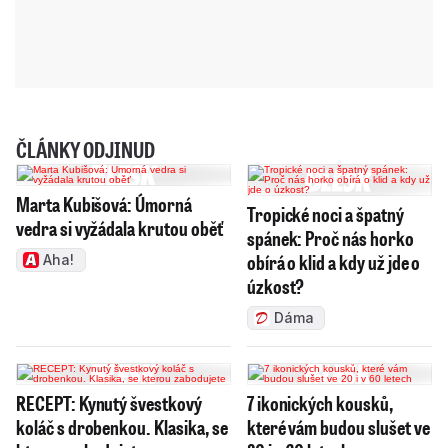
ČLÁNKY ODJINUD
Marta Kubišová: Úmorná
Tropické noci a špatný
vedra si vyžádala krutou oběť
spánek: Proč nás horko
obírá o klid a kdy už jde o
Aha!
úzkost?
Dáma
RECEPT: Kynutý švestkový
7 ikonických kousků,
koláč s drobenkou. Klasika, se
které vám budou slušet ve