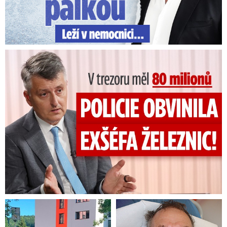
V trezoru měl 80 milionů: Policie obvinila exšéfa železnic!