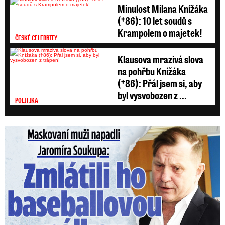
Minulost Milana Knížáka
(†86): 10 let soudů s
Krampolem o majetek!
ČESKÉ CELEBRITY
Klausova mrazivá slova
na pohřbu Knížáka
(†86): Přál jsem si, aby
byl vysvobozen z ...
POLITIKA
Maskovaní muži napadli Jaromíra Soukupa: Krvavá nakládačka