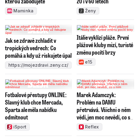
kterou zabodujete
20 i v 60 letech
Maminka
Ženy
Itálie vyklízí pláže. První
Jak se zdravě zchladit v
plážové kluby mizí, turisté
tropických vedrech: Co
změnu pocítí brzy
pomáhá a kdy už riskujete úpal
e15
https://mojezdravi.zeny.cz/
Fotbalové přestupy ONLINE:
Marek Adamczyk:
Slavný klub chce Mercada,
Problém na DAMU
Sparta ale měla nabídku
přetrvává. Všichni o něm
odmítnout
vědí, jen moc nevědí, co s
ním
iSport
Reflex