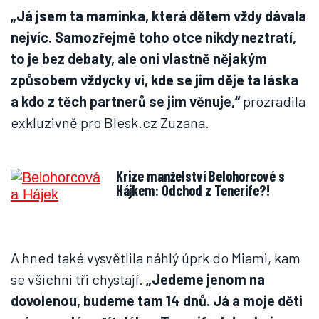
„Já jsem ta maminka, která dětem vždy dávala
nejvíc. Samozřejmě toho otce nikdy neztratí,
to je bez debaty, ale oni vlastně nějakým
způsobem vždycky ví, kde se jim děje ta láska
a kdo z těch partnerů se jim věnuje,“
prozradila
exkluzivně pro Blesk.cz Zuzana.
Krize manželství Belohorcové s
Hájkem: Odchod z Tenerife?!
A hned také vysvětlila náhlý úprk do Miami, kam
se všichni tři chystají.
„Jedeme jenom na
dovolenou, budeme tam 14 dnů. Já a moje děti